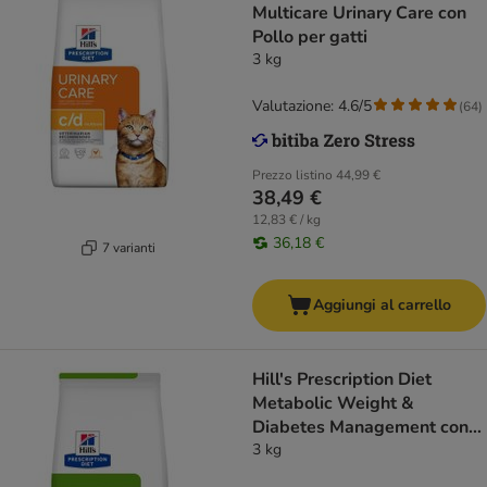
Multicare Urinary Care con
Pollo per gatti
3 kg
Valutazione: 4.6/5
(
64
)
Prezzo listino
44,99 €
38,49 €
12,83 € / kg
36,18 €
7 varianti
Aggiungi al carrello
Hill's Prescription Diet
Metabolic Weight &
Diabetes Management con
Pollo
3 kg