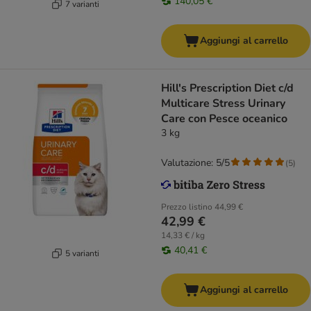
140,05 €
7 varianti
Aggiungi al carrello
Hill's Prescription Diet c/d
Multicare Stress Urinary
Care con Pesce oceanico
3 kg
Valutazione: 5/5
(
5
)
Prezzo listino
44,99 €
42,99 €
14,33 € / kg
40,41 €
5 varianti
Aggiungi al carrello