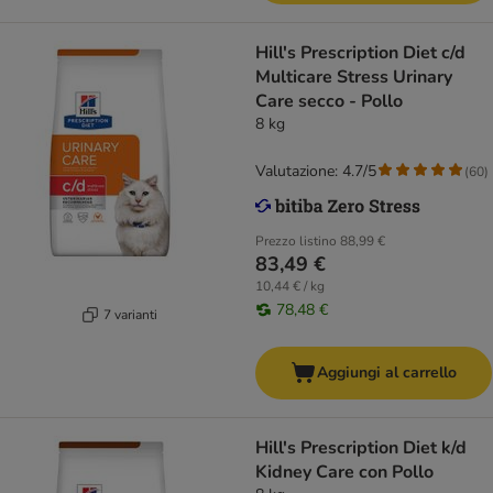
Hill's Prescription Diet c/d
Multicare Stress Urinary
Care secco - Pollo
8 kg
Valutazione: 4.7/5
(
60
)
Prezzo listino
88,99 €
83,49 €
10,44 € / kg
78,48 €
7 varianti
Aggiungi al carrello
Hill's Prescription Diet k/d
Kidney Care con Pollo