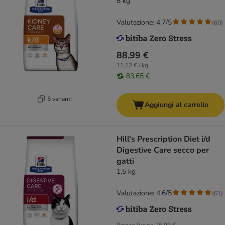
8 kg
Valutazione: 4.7/5
(
60
)
88,99 €
11,12 € / kg
83,65 €
5 varianti
Aggiungi al carrello
Hill's Prescription Diet i/d
Digestive Care secco per
gatti
1,5 kg
Valutazione: 4.6/5
(
61
)