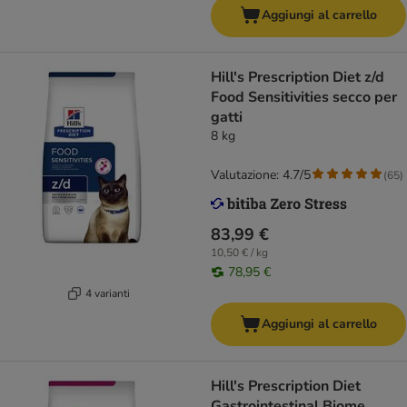
Aggiungi al carrello
Hill's Prescription Diet z/d
Food Sensitivities secco per
gatti
8 kg
Valutazione: 4.7/5
(
65
)
83,99 €
10,50 € / kg
78,95 €
4 varianti
Aggiungi al carrello
Hill's Prescription Diet
Gastrointestinal Biome