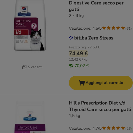
Digestive Care secco per
gatti
2 x 3 kg
Valutazione: 4.6/5
(
61
)
Prezzo reg.
77,58 €
74,49 €
12,42 € / kg
70,02 €
5 varianti
Aggiungi al carrello
Hill's Prescription Diet y/d
Thyroid Care secco per gatti
1,5 kg
Valutazione: 4.7/5
(
26
)