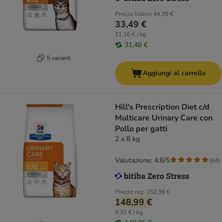
Prezzo listino
44,99 €
33,49 €
11,16 € / kg
31,48 €
5 varianti
Aggiungi al carrello
Hill's Prescription Diet c/d
Multicare Urinary Care con
Pollo per gatti
2 x 8 kg
Valutazione: 4.6/5
(
64
)
Prezzo reg.
152,98 €
148,99 €
9,31 € / kg