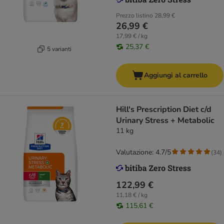
Prezzo listino
28,99 €
26,99 €
17,99 € / kg
25,37 €
5 varianti
Aggiungi al carrello
Hill's Prescription Diet c/d
Urinary Stress + Metabolic
11 kg
Valutazione: 4.7/5
(
34
)
122,99 €
11,18 € / kg
115,61 €