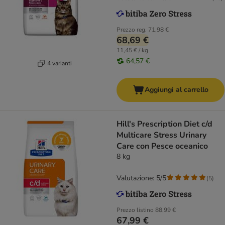
Prezzo reg.
71,98 €
68,69 €
11,45 € / kg
64,57 €
4 varianti
Aggiungi al carrello
Hill's Prescription Diet c/d
Multicare Stress Urinary
Care con Pesce oceanico
8 kg
Valutazione: 5/5
(
5
)
Prezzo listino
88,99 €
67,99 €