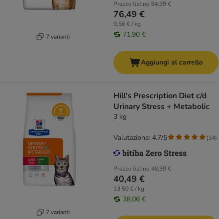
Prezzo listino
84,99 €
76,49 €
9,56 € / kg
71,90 €
7 varianti
Aggiungi al carrello
Hill's Prescription Diet c/d
Urinary Stress + Metabolic
3 kg
Valutazione: 4.7/5
(
34
)
Prezzo listino
48,99 €
40,49 €
13,50 € / kg
38,06 €
7 varianti