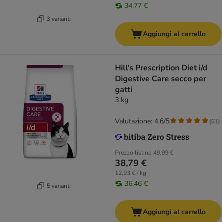
34,77 €
3 varianti
Aggiungi al carrello
Hill's Prescription Diet i/d
Digestive Care secco per
gatti
3 kg
Valutazione: 4.6/5
(
61
)
Prezzo listino
49,99 €
38,79 €
12,93 € / kg
36,46 €
5 varianti
Aggiungi al carrello