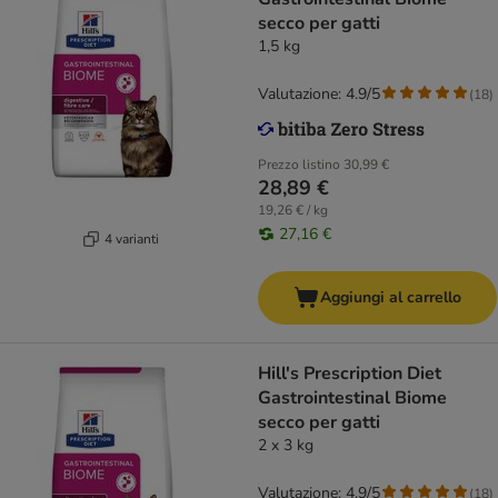
secco per gatti
1,5 kg
Valutazione: 4.9/5
(
18
)
Prezzo listino
30,99 €
28,89 €
19,26 € / kg
27,16 €
4 varianti
Aggiungi al carrello
Hill's Prescription Diet
Gastrointestinal Biome
secco per gatti
2 x 3 kg
Valutazione: 4.9/5
(
18
)