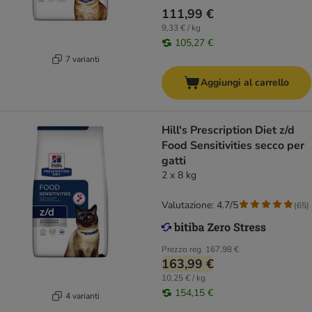
111,99 €
9,33 € / kg
105,27 €
7 varianti
Aggiungi al carrello
Hill's Prescription Diet z/d
Food Sensitivities secco per
gatti
2 x 8 kg
Valutazione: 4.7/5
(
65
)
Prezzo reg.
167,98 €
163,99 €
10,25 € / kg
154,15 €
4 varianti