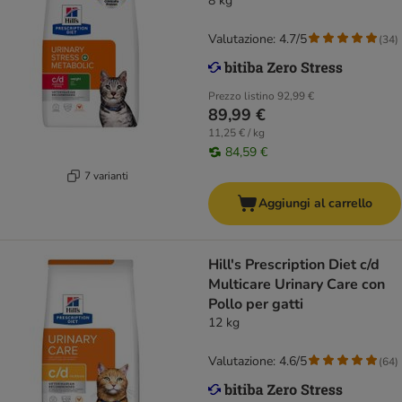
8 kg
Valutazione: 4.7/5
(
34
)
Prezzo listino
92,99 €
89,99 €
11,25 € / kg
84,59 €
7 varianti
Aggiungi al carrello
Hill's Prescription Diet c/d
Multicare Urinary Care con
Pollo per gatti
12 kg
Valutazione: 4.6/5
(
64
)