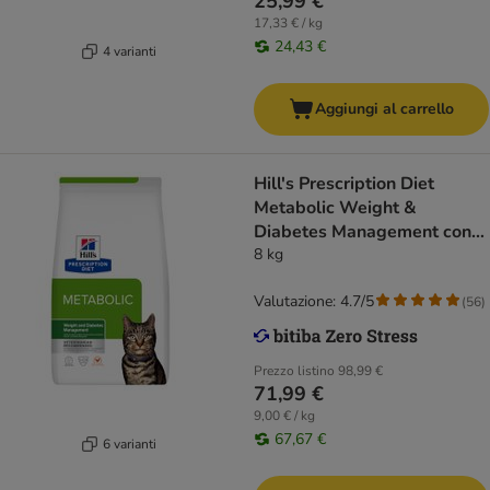
25,99 €
17,33 € / kg
24,43 €
4 varianti
Aggiungi al carrello
Hill's Prescription Diet
Metabolic Weight &
Diabetes Management con
Pollo
8 kg
Valutazione: 4.7/5
(
56
)
Prezzo listino
98,99 €
71,99 €
9,00 € / kg
67,67 €
6 varianti