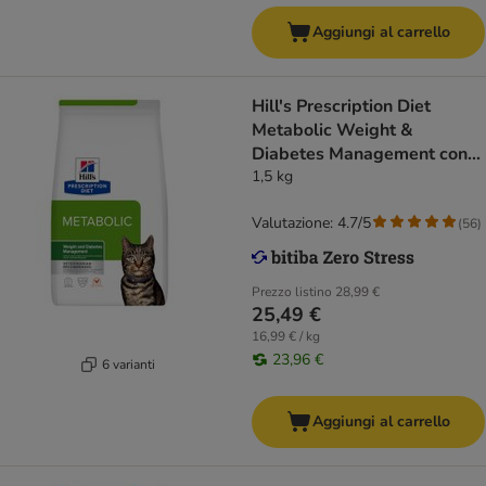
Aggiungi al carrello
Hill's Prescription Diet
Metabolic Weight &
Diabetes Management con
Pollo
1,5 kg
Valutazione: 4.7/5
(
56
)
Prezzo listino
28,99 €
25,49 €
16,99 € / kg
23,96 €
6 varianti
Aggiungi al carrello