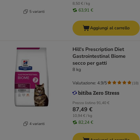
8,50 € / kg
63,91 €
5 varianti
Aggiungi al carrello
Hill's Prescription Diet
Gastrointestinal Biome
secco per gatti
8 kg
Valutazione: 4.9/5
(
18
)
Prezzo listino
91,40 €
87,49 €
10,94 € / kg
82,24 €
4 varianti