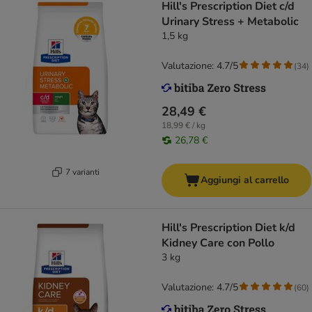
Hill's Prescription Diet c/d
Urinary Stress + Metabolic
1,5 kg
Valutazione: 4.7/5
(
34
)
28,49 €
18,99 € / kg
26,78 €
7 varianti
Aggiungi al carrello
Hill's Prescription Diet k/d
Kidney Care con Pollo
3 kg
Valutazione: 4.7/5
(
60
)