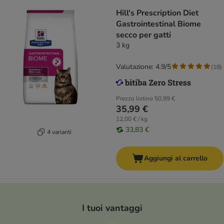
Hill's Prescription Diet
Gastrointestinal Biome
secco per gatti
3 kg
Valutazione: 4.9/5
(
18
)
Prezzo listino
50,99 €
35,99 €
12,00 € / kg
33,83 €
4 varianti
Aggiungi al carrello
I tuoi vantaggi