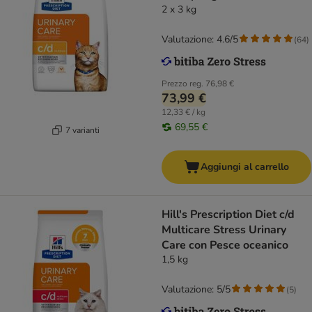
2 x 3 kg
Valutazione: 4.6/5
(
64
)
Prezzo reg.
76,98 €
73,99 €
12,33 € / kg
69,55 €
7 varianti
Aggiungi al carrello
Hill's Prescription Diet c/d
Multicare Stress Urinary
Care con Pesce oceanico
1,5 kg
Valutazione: 5/5
(
5
)