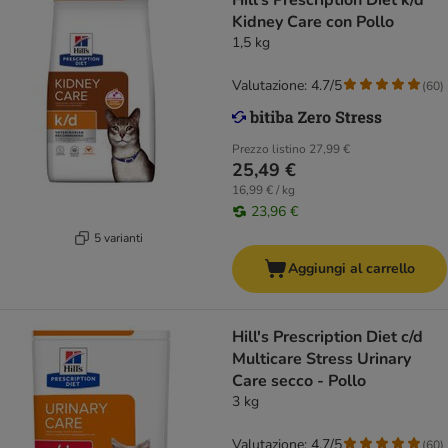
Hill's Prescription Diet k/d
Kidney Care con Pollo
1,5 kg
Valutazione: 4.7/5
(
60
)
Prezzo listino
27,99 €
25,49 €
16,99 € / kg
23,96 €
5 varianti
Aggiungi al carrello
Hill's Prescription Diet c/d
Multicare Stress Urinary
Care secco - Pollo
3 kg
Valutazione: 4.7/5
(
60
)