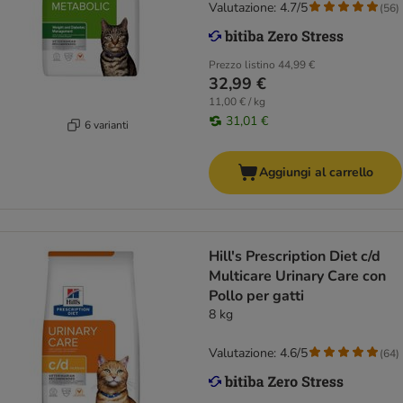
Valutazione: 4.7/5
(
56
)
Prezzo listino
44,99 €
32,99 €
11,00 € / kg
31,01 €
6 varianti
Aggiungi al carrello
Hill's Prescription Diet c/d
Multicare Urinary Care con
Pollo per gatti
8 kg
Valutazione: 4.6/5
(
64
)