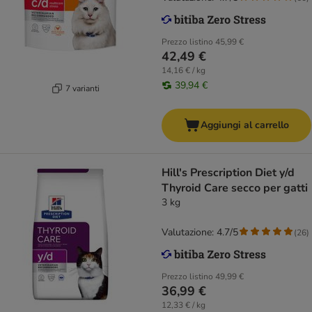
Prezzo listino
45,99 €
42,49 €
14,16 € / kg
39,94 €
7 varianti
Aggiungi al carrello
Hill's Prescription Diet y/d
Thyroid Care secco per gatti
3 kg
Valutazione: 4.7/5
(
26
)
Prezzo listino
49,99 €
36,99 €
12,33 € / kg