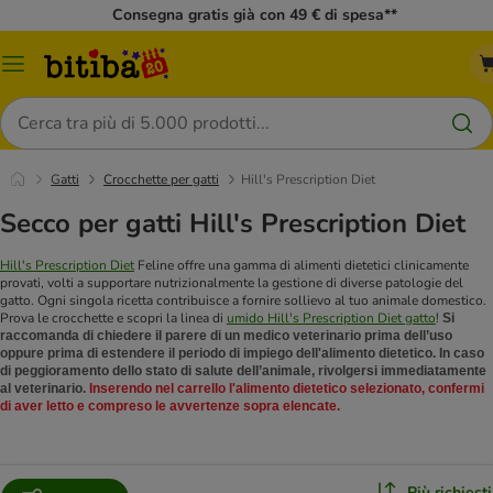
Consegna gratis già con 49 € di spesa**
Overview
catalogo
Cerca
Gatti
Crocchette per gatti
Hill's Prescription Diet
Secco per gatti Hill's Prescription Diet
Hill's Prescription Diet
Feline offre una gamma di alimenti dietetici clinicamente
provati, volti a supportare nutrizionalmente la gestione di diverse patologie del
gatto. Ogni singola ricetta contribuisce a fornire sollievo al tuo animale domestico.
Prova le crocchette e scopri la linea di
umido Hill's Prescription Diet gatto
!
Si
raccomanda di chiedere il parere di un medico veterinario prima dell’uso
oppure prima di estendere il periodo di impiego dell'alimento dietetico. In caso
di peggioramento dello stato di salute dell’animale, rivolgersi immediatamente
al veterinario.
Inserendo nel carrello l'alimento dietetico selezionato, confermi
di aver letto e compreso le avvertenze sopra elencate.
Più richiesti