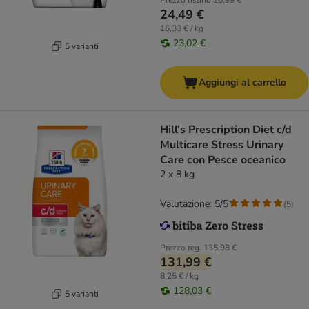
Prezzo listino
26,99 €
24,49 €
16,33 € / kg
23,02 €
5 varianti
Aggiungi al carrello
Hill's Prescription Diet c/d
Multicare Stress Urinary
Care con Pesce oceanico
2 x 8 kg
Valutazione: 5/5
(
5
)
Prezzo reg.
135,98 €
131,99 €
8,25 € / kg
128,03 €
5 varianti