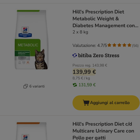
Hill's Prescription Diet
Metabolic Weight &
Diabetes Management con
Pollo
2 x 8 kg
Valutazione: 4.7/5
(
56
)
Prezzo reg.
143,98 €
139,99 €
8,75 € / kg
131,59 €
6 varianti
Aggiungi al carrello
Hill's Prescription Diet c/d
Multicare Urinary Care con
Pollo per gatti