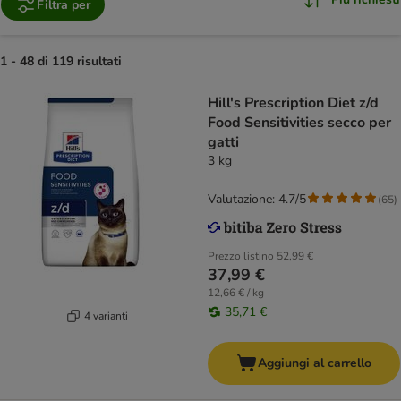
Filtra per
1 - 48 di 119 risultati
Hill's Prescription Diet z/d
Food Sensitivities secco per
gatti
3 kg
Valutazione: 4.7/5
(
65
)
Prezzo listino
52,99 €
37,99 €
12,66 € / kg
35,71 €
4 varianti
Aggiungi al carrello