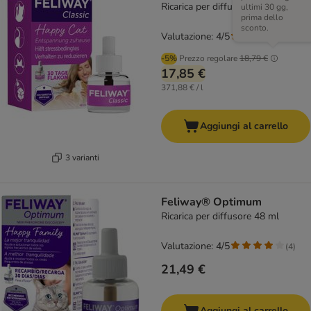
Ricarica per diffusore 48 ml
ultimi 30 gg,
prima dello
sconto.
Valutazione: 4/5
(
44
)
-5%
Prezzo regolare
18,79 €
17,85 €
371,88 € / l
Aggiungi al carrello
3 varianti
Feliway® Optimum
Ricarica per diffusore 48 ml
Valutazione: 4/5
(
4
)
21,49 €
Aggiungi al carrello