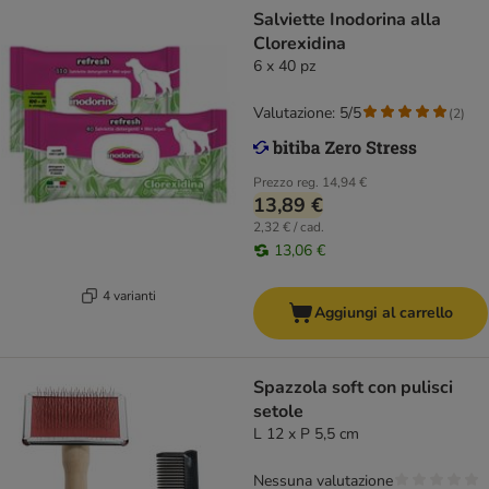
Salviette Inodorina alla
Clorexidina
6 x 40 pz
Valutazione: 5/5
(
2
)
Prezzo reg.
14,94 €
13,89 €
2,32 € / cad.
13,06 €
4 varianti
Aggiungi al carrello
Spazzola soft con pulisci
setole
L 12 x P 5,5 cm
Nessuna valutazione