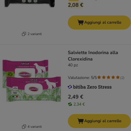
2,08 €
Aggiungi al carrello
2 varianti
Salviette Inodorina alla
Clorexidina
40 pz
Valutazione: 5/5
(
2
)
2,49 €
2,34 €
Aggiungi al carrello
4 varianti