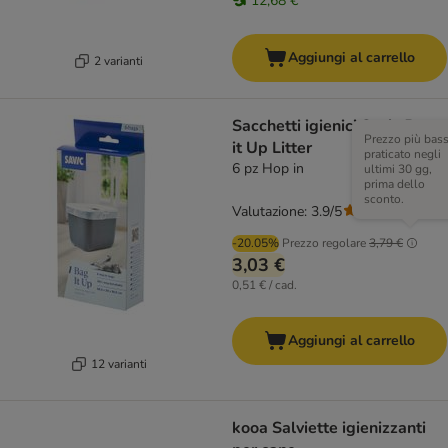
12,68 €
Aggiungi al carrello
2 varianti
Sacchetti igienici Savic Bag
Prezzo più bas
it Up Litter
praticato negli
6 pz Hop in
ultimi 30 gg,
prima dello
sconto.
Valutazione: 3.9/5
(
65
)
-20.05%
Prezzo regolare
3,79 €
3,03 €
0,51 € / cad.
Aggiungi al carrello
12 varianti
kooa Salviette igienizzanti