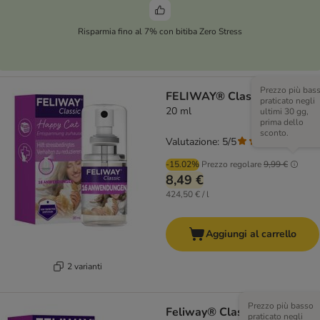
Risparmia fino al 7% con bitiba Zero Stress
Prezzo più bas
FELIWAY® Classic Spray
praticato negli
20 ml
ultimi 30 gg,
prima dello
sconto.
Valutazione: 5/5
(
2
)
-15.02%
Prezzo regolare
9,99 €
8,49 €
424,50 € / l
Aggiungi al carrello
2 varianti
Prezzo più basso
Feliway® Classic
praticato negli