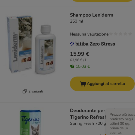
Shampoo Leniderm
250 ml
Nessuna valutazione
15,99 €
63,96 € / l
15,03 €
Aggiungi al carrello
2 varianti
Deodorante per lettiera
Prezzo più bas
Tigerino Refresher
praticato negli
Spring Fresh 700 g
ultimi 30 gg,
prima dello
sconto.