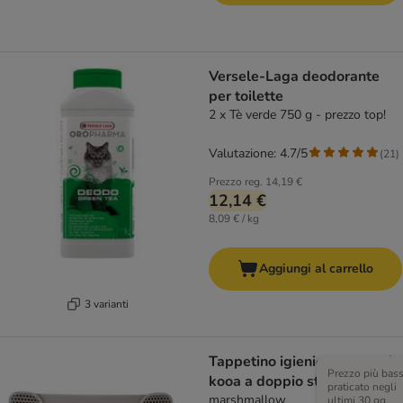
Versele-Laga deodorante
per toilette
2 x Tè verde 750 g - prezzo top!
Valutazione: 4.7/5
(
21
)
Prezzo reg.
14,19 €
12,14 €
8,09 € / kg
Aggiungi al carrello
3 varianti
Tappetino igienico per gatti
Prezzo più bas
kooa a doppio strato
praticato negli
marshmallow
ultimi 30 gg,