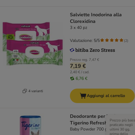
Salviette Inodorina alla
Clorexidina
3 x 40 pz
Valutazione: 5/5
(
2
)
Prezzo reg.
7,47 €
7,19 €
2,40 € / cad.
6,76 €
4 varianti
Aggiungi al carrello
Deodorante per lettiera
Prezzo più bas
Tigerino Refresher
praticato negli
Baby Powder 700 g
ultimi 30 gg,
prima dello