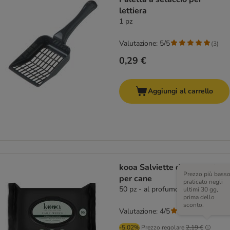
lettiera
1 pz
Valutazione: 5/5
(
3
)
0,29 €
Aggiungi al carrello
kooa Salviette detergenti
Prezzo più bass
per cane
praticato negli
50 pz - al profumo di fragola
ultimi 30 gg,
prima dello
sconto.
Valutazione: 4/5
(
1
)
-5.02%
Prezzo regolare
2,19 €