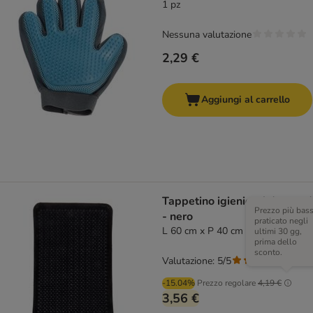
1 pz
Nessuna valutazione
2,29 €
Aggiungi al carrello
Tappetino igienico Advanced
Prezzo più bas
- nero
praticato negli
L 60 cm x P 40 cm
ultimi 30 gg,
prima dello
sconto.
Valutazione: 5/5
(
2
)
-15.04%
Prezzo regolare
4,19 €
3,56 €