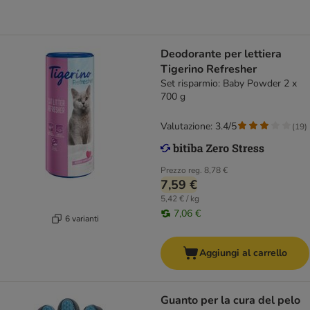
Deodorante per lettiera
Tigerino Refresher
Set risparmio: Baby Powder 2 x
700 g
Valutazione: 3.4/5
(
19
)
Prezzo reg.
8,78 €
7,59 €
5,42 € / kg
7,06 €
6 varianti
Aggiungi al carrello
Guanto per la cura del pelo