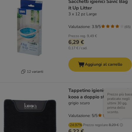
Sacchetti igienici Savic Bag
it Up Litter
3 x 12 pz Large
Valutazione: 3.9/5
(
65
)
Prezzo reg.
9,49 €
6,29 €
0,17 € / cad.
Aggiungi al carrello
12 varianti
Tappetino igienico per gatti
Prezzo più bas
kooa a doppio strato
praticato negli
grigio scuro
ultimi 30 gg,
prima dello
sconto.
Valutazione: 5/5
(
3
)
-24.97%
Prezzo regolare
8,29 €
6,22 €