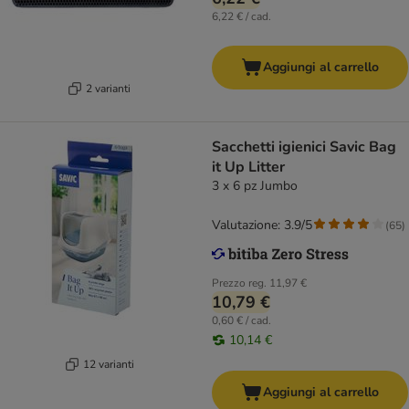
6,22 € / cad.
Aggiungi al carrello
2 varianti
Sacchetti igienici Savic Bag
it Up Litter
3 x 6 pz Jumbo
Valutazione: 3.9/5
(
65
)
Prezzo reg.
11,97 €
10,79 €
0,60 € / cad.
10,14 €
12 varianti
Aggiungi al carrello