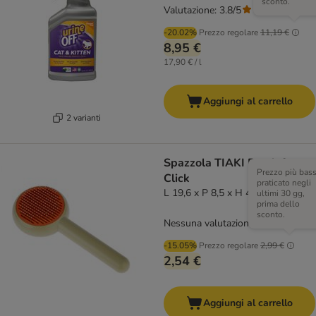
sconto.
Valutazione: 3.8/5
(
24
)
-20.02%
Prezzo regolare
11,19 €
8,95 €
17,90 € / l
Aggiungi al carrello
2 varianti
Spazzola TIAKI Brush &
Prezzo più bas
Click
praticato negli
L 19,6 x P 8,5 x H 4,6 cm
ultimi 30 gg,
prima dello
sconto.
Nessuna valutazione
-15.05%
Prezzo regolare
2,99 €
2,54 €
Aggiungi al carrello