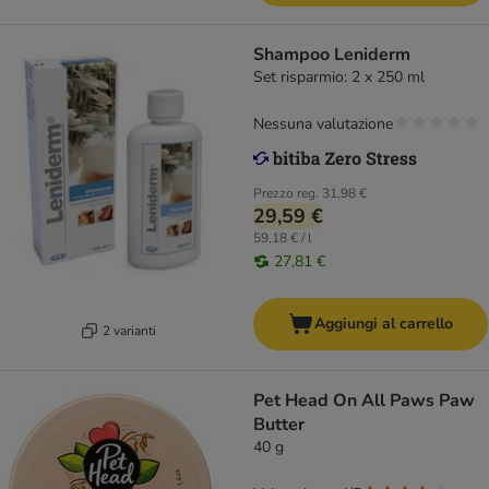
Shampoo Leniderm
Set risparmio: 2 x 250 ml
Nessuna valutazione
Prezzo reg.
31,98 €
29,59 €
59,18 € / l
27,81 €
Aggiungi al carrello
2 varianti
Pet Head On All Paws Paw
Butter
40 g