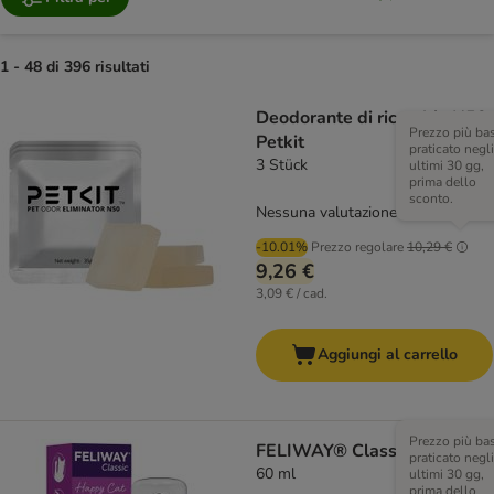
1 - 48 di 396 risultati
Deodorante di ricambio N50
Prezzo più ba
Petkit
praticato negli
3 Stück
ultimi 30 gg,
prima dello
sconto.
Nessuna valutazione
-10.01%
Prezzo regolare
10,29 €
9,26 €
3,09 € / cad.
Aggiungi al carrello
Prezzo più ba
FELIWAY® Classic Spray
praticato negli
60 ml
ultimi 30 gg,
prima dello