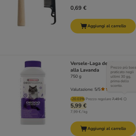
0,69 €
Aggiungi al carrello
Versele-Laga deodorante
Prezzo più bas
alla Lavanda
praticato negli
750 g
ultimi 30 gg,
prima dello
sconto.
Valutazione: 5/5
(
2
)
-20.03%
Prezzo regolare
7,49 €
5,99 €
7,99 € / kg
Aggiungi al carrello