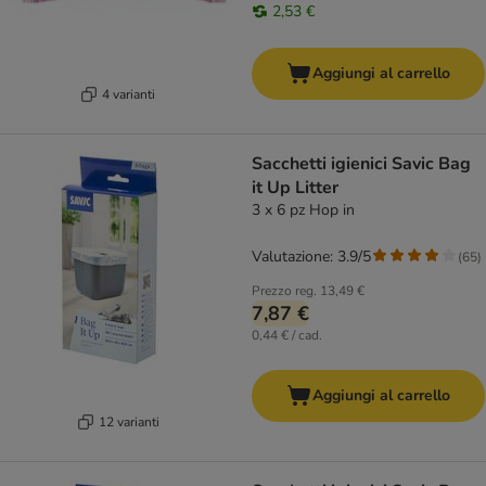
2,53 €
Aggiungi al carrello
4 varianti
Sacchetti igienici Savic Bag
it Up Litter
3 x 6 pz Hop in
Valutazione: 3.9/5
(
65
)
Prezzo reg.
13,49 €
7,87 €
0,44 € / cad.
Aggiungi al carrello
12 varianti