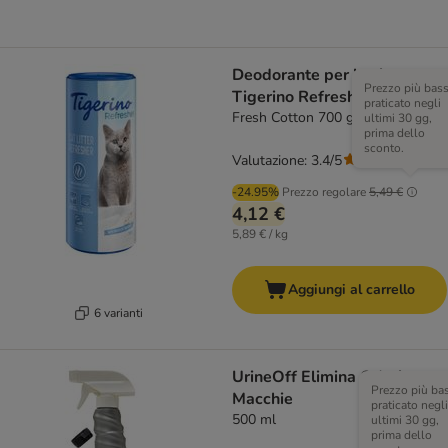
Deodorante per lettiera
Prezzo più bas
Tigerino Refresher
praticato negli
Fresh Cotton 700 g
ultimi 30 gg,
prima dello
sconto.
Valutazione: 3.4/5
(
19
)
-24.95%
Prezzo regolare
5,49 €
4,12 €
5,89 € / kg
Aggiungi al carrello
6 varianti
UrineOff Elimina Odori e
Prezzo più ba
Macchie
praticato negli
500 ml
ultimi 30 gg,
prima dello