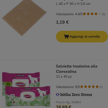
L 40 x P 30 x H 0,5 cm
Valutazione: 4.4/5
(
5
)
1,19 €
Aggiungi al carrello
Salviette Inodorina alla
Clorexidina
12 x 40 pz
Valutazione: 5/5
(
2
)
Prezzo reg.
29,88 €
26,69 €