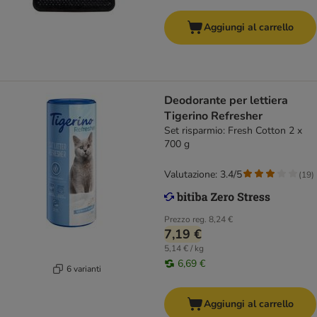
Aggiungi al carrello
Deodorante per lettiera
Tigerino Refresher
Set risparmio: Fresh Cotton 2 x
700 g
Valutazione: 3.4/5
(
19
)
Prezzo reg.
8,24 €
7,19 €
5,14 € / kg
6,69 €
6 varianti
Aggiungi al carrello