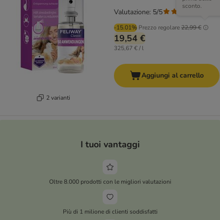
sconto.
Valutazione: 5/5
(
2
)
-15.01%
Prezzo regolare
22,99 €
19,54 €
325,67 € / l
Aggiungi al carrello
2 varianti
I tuoi vantaggi
Oltre 8.000 prodotti con le migliori valutazioni
Più di 1 milione di clienti soddisfatti