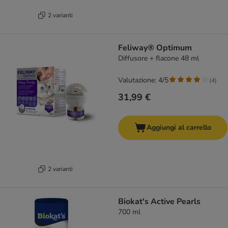
2 varianti
Feliway® Optimum
Diffusore + flacone 48 ml
Valutazione: 4/5
(
4
)
31,99 €
Aggiungi al carrello
2 varianti
Biokat's Active Pearls
700 ml