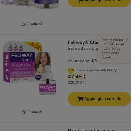
2 varianti
Prezzo più basso
Feliway® Classic
praticato negli
Set da 3 ricariche (48 ml cad.)
ultimi 30 gg,
prima dello
sconto.
Valutazione: 4/5
(
44
)
-5%
Prezzo regolare
49,99 €
47,49 €
329,79 € / l
Aggiungi al carrello
3 varianti
Paletta a setaccio per