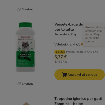
3 varianti
Versele-Laga deodorante
Prezzo più bas
per toilette
praticato negli
Tè verde 750 g
ultimi 30 gg,
prima dello
sconto.
Valutazione: 4.7/5
(
21
)
-14.95%
Prezzo regolare
7,49 €
6,37 €
8,49 € / kg
Aggiungi al carrello
3 varianti
Tappetino igienico per gatti
Zampine - beige