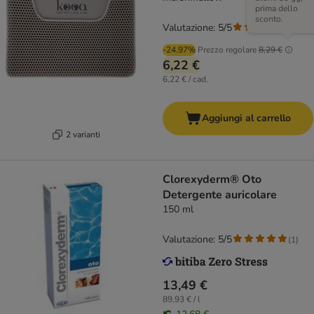
prima dello
sconto.
Valutazione: 5/5
(
3
)
-24.97%
Prezzo regolare
8,29 €
6,22 €
6,22 € / cad.
Aggiungi al carrello
2 varianti
Clorexyderm® Oto
Detergente auricolare
150 ml
Valutazione: 5/5
(
1
)
13,49 €
89,93 € / l