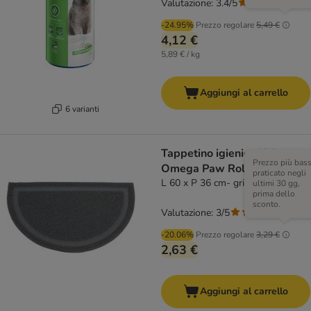
Valutazione: 3.4/5
(
19
)
-24.95%
Prezzo regolare
5,49 €
4,12 €
5,89 € / kg
Aggiungi al carrello
6 varianti
Tappetino igienico XXL
Prezzo più bas
Omega Paw Roll'n Clean
praticato negli
L 60 x P 36 cm- grigio
ultimi 30 gg,
prima dello
sconto.
Valutazione: 3/5
(
1
)
-20.06%
Prezzo regolare
3,29 €
2,63 €
Aggiungi al carrello