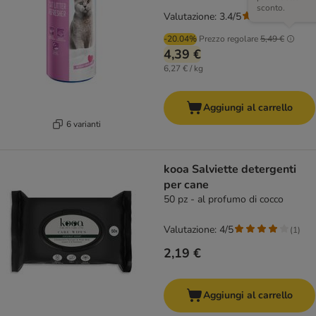
sconto.
Valutazione: 3.4/5
(
19
)
-20.04%
Prezzo regolare
5,49 €
4,39 €
6,27 € / kg
Aggiungi al carrello
6 varianti
kooa Salviette detergenti
per cane
50 pz - al profumo di cocco
Valutazione: 4/5
(
1
)
2,19 €
Aggiungi al carrello