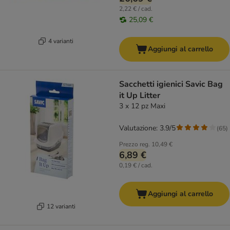
2,22 € / cad.
25,09 €
4 varianti
Aggiungi al carrello
Sacchetti igienici Savic Bag
it Up Litter
3 x 12 pz Maxi
Valutazione: 3.9/5
(
65
)
Prezzo reg.
10,49 €
6,89 €
0,19 € / cad.
Aggiungi al carrello
12 varianti