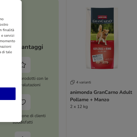
amo
nostro
 finalità
 e servizi
si momento
I tuoi vantaggi
rmazioni
 di tale
ltre 8.000 prodotti con le
4 varianti
migliori valutazioni
animonda GranCarno Adult
Pollame + Manzo
2 x 12 kg
Più di 1 milione di clienti
soddisfatti