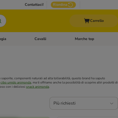
Contattaci!
Riordina
Carrello
ogia
Cavalli
Marche top
egoria: Roditori & Uccelli
Apri Menù Categoria: Acquariologia
Apri Menù Categoria: Cavalli
e saporite, componenti naturali ad alta tollerabilità, questo brand ha saputo
i
cibo umido animonda
, ma ti offriamo anche la possibilità di scoprire altri prodotti di
loso con i deliziosi
snack animonda
.
Più richiesti