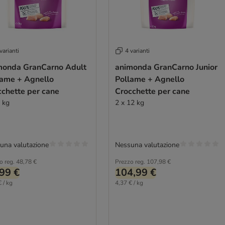
varianti
4 varianti
monda GranCarno Adult
animonda GranCarno Junior
lame + Agnello
Pollame + Agnello
cchette per cane
Crocchette per cane
4 kg
2 x 12 kg
una valutazione
Nessuna valutazione
o reg.
48,78 €
Prezzo reg.
107,98 €
99 €
104,99 €
 / kg
4,37 € / kg