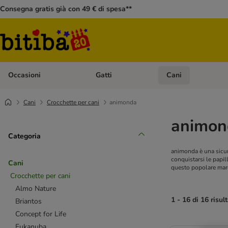
Consegna gratis già con 49 € di spesa**
Occasioni
Gatti
Cani
Apri Menù Categoria: Occasioni
Apri Menù Categoria: 
Cani
Crocchette per cani
animonda
animon
Categoria
animonda è una sicure
conquistarsi le papill
Cani
questo popolare mar
Crocchette per cani
Almo Nature
1 - 16 di 16 risult
Briantos
Concept for Life
Eukanuba