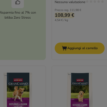
Nessuna valutazione
Prezzo reg.
111,98 €
Risparmia fino al 7% con
108,99 €
bitiba Zero Stress
4,54 € / kg
Aggiungi al carrello