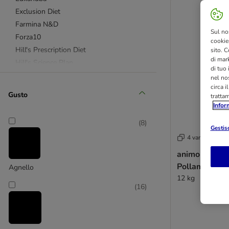
Exclusion Diet
Farmina N&D
Sul no
Forza10
cookies
Hill's Prescription Diet
sito. C
di mark
Hill's Science Plan
di tuo
Pedigree
nel nos
circa i
PURINA ONE
Gusto
tratta
Purizon
Infor
Rocco
(
8
)
Royal Canin Breed
Gestisc
4 varianti
Royal Canin Size
Simpsons Premium
animonda Gra
Wolf of Wilderness
Pollame + M
Agnello
Natural Trainer
12 kg
(
16
)
Alpha Spirit
Advance Affinity