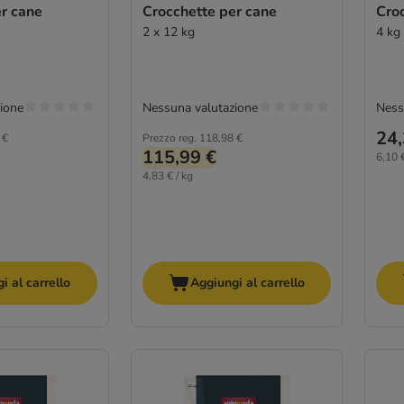
r cane
Crocchette per cane
Cro
2 x 12 kg
4 kg
ione
Nessuna valutazione
Ness
24,
 €
Prezzo reg.
118,98 €
115,99 €
6,10 €
4,83 € / kg
i al carrello
Aggiungi al carrello