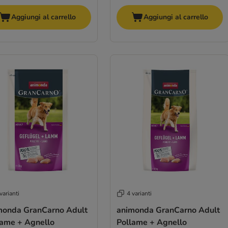
Aggiungi al carrello
Aggiungi al carrello
varianti
4 varianti
monda GranCarno Adult
animonda GranCarno Adult
lame + Agnello
Pollame + Agnello