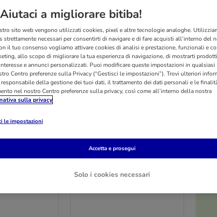
Aiutaci a migliorare bitiba!
stro sito web vengono utilizzati cookies, pixel e altre tecnologie analoghe. Utilizzi
 strettamente necessari per consentirti di navigare e di fare acquisti all’interno del 
on il tuo consenso vogliamo attivare cookies di analisi e prestazione, funzionali e con
eting, allo scopo di migliorare la tua esperienza di navigazione, di mostrarti prodotti
 interesse e annunci personalizzati. Puoi modificare queste impostazioni in qualsia
tro Centro preferenze sulla Privacy (“Gestisci le impostazioni”). Trovi ulteriori info
l responsabile della gestione dei tuoi dati, il trattamento dei dati personali e le finalità
mento nel nostro Centro preferenze sulla privacy, così come all’interno della nostra
mativa sulla privacy
i le impostazioni
O
4 varianti
nCarno Adult
animonda GranCarno Adult
Accetta e prosegui
anzo
Pollame + Manzo
2 x 4 kg
Solo i cookies necessari