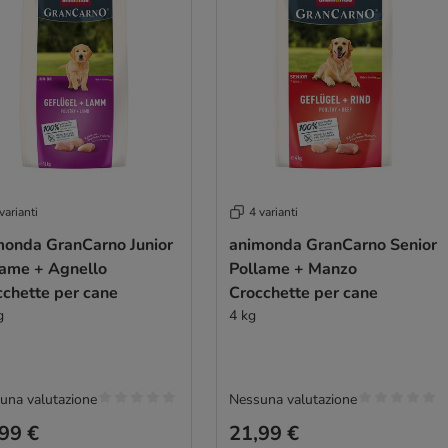
varianti
4 varianti
monda GranCarno Junior
animonda GranCarno Senior
lame + Agnello
Pollame + Manzo
cchette per cane
Crocchette per cane
g
4 kg
una valutazione
Nessuna valutazione
99 €
21,99 €