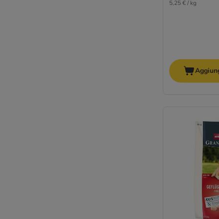
5,25 € / kg
Aggiung