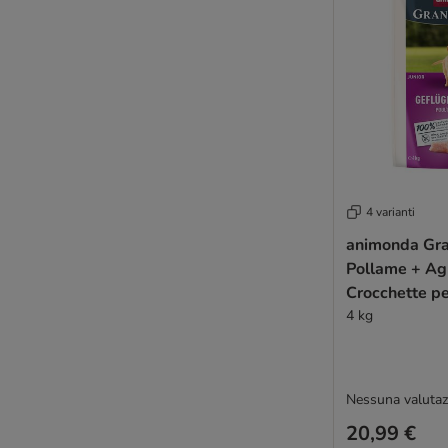
Ultima
Virbac Veterinary HPM
Wiejska Zagroda
Yarrah Bio
Ziwi Peak
Eukanuba Veterinary Diets
Farmina Vet Life
Purina ProPlan Veterinary Diets
Crocchette per cani 20 kg
4 varianti
Crocchette pressate a freddo Cani
animonda Gra
Crocchette Monoproteiche Cani
Pollame + Ag
Crocchette Ipoallergeniche Cani
Crocchette pe
Crocchette per Cani difficili
4 kg
Crocchette Naturali Cani
Crocchette Cani da caccia
Crocchette Salmone Cani
Nessuna valutaz
Crocchette Semiumide Cani
20,99 €