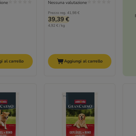
ione
Nessuna valutazione
Prezzo reg.
41,98 €
39,39 €
4,92 € / kg
i al carrello
Aggiungi al carrello