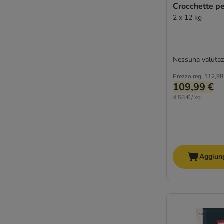
Pitti Boris
Crocchette pe
Prolife
2 x 12 kg
Tonus Dog Chow di Purina
PURINA PRO PLAN
RINTI
Nessuna valutaz
Royal Canin CANINE CARE Nutrition
Prezzo reg.
112,98
Royal Canin Veterinary
109,99 €
Natural Woodland
4,58 € / kg
Nutriplus
4vets
Dog´s Love
Pan Mięsko
PrimaDog
Aggiung
Primal
Rosie's Farm
Schesir
Taste of the Wild
Tropidog