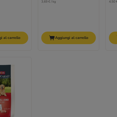
3,69 € / kg
4,50 €
i al carrello
Aggiungi al carrello