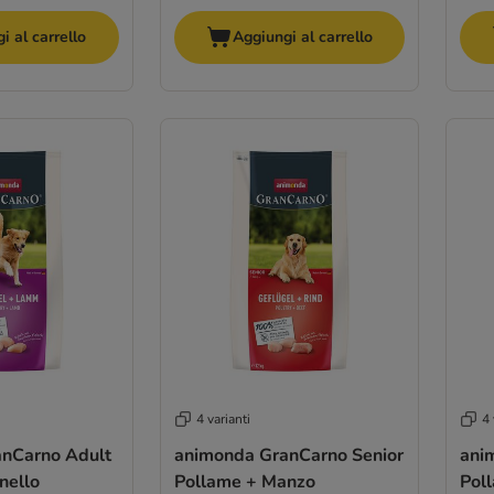
i al carrello
Aggiungi al carrello
4 varianti
4 
nCarno Adult
animonda GranCarno Senior
ani
nello
Pollame + Manzo
Pol