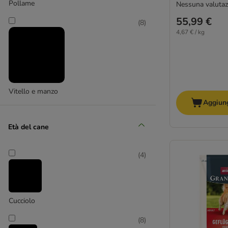
Advance Veterinary Diets
Pollame
Nessuna valutaz
animonda
55,99 €
(
8
)
animonda Integra
4,67 € / kg
Applaws
Arion
Arquivet
Belcando
Beneful
Vitello e manzo
bosch
Aggiung
Bonzo
Età del cane
Bon Menu
Bozita
Brekkies
(
4
)
Brit
BugBell
Butcher's
Cucciolo
Calibra
Carnilove
(
8
)