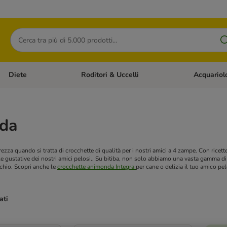
Cerca
Diete
Roditori & Uccelli
Acquariol
Gatti
Apri Menù Categoria: Cani
Apri Menù Categoria: Diete
Apri Menù Cat
da
zza quando si tratta di crocchette di qualità per i nostri amici a 4 zampe. Con ricett
e gustative dei nostri amici pelosi..
Su bitiba, non solo abbiamo una vasta gamma d
chio. Scopri anche le
crocchette animonda Integra
per cane o delizia il tuo amico pe
ati