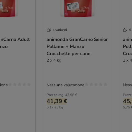
4 varianti
4 
nCarno Adult
animonda GranCarno Senior
ani
anzo
Pollame + Manzo
Pol
Crocchette per cane
Cro
2 x 4 kg
2 x 
ione
Nessuna valutazione
Ness
Prezzo reg.
43,98 €
Prezz
41,39 €
45,
5,17 € / kg
5,75 €