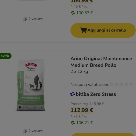
106,99 €
4,46 € / kg
100,57 €
2 varianti
Aggiungi al carrello
ovità
Arion Original Maintenance
Medium Breed Pollo
2 x 12 kg
Nessuna valutazione
Prezzo reg.
115,98 €
112,99 €
4,71 € / kg
106,21 €
2 varianti