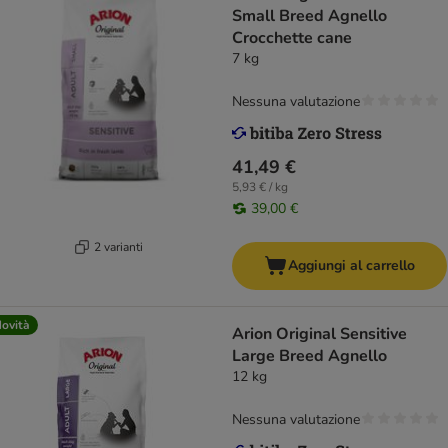
Small Breed Agnello
Crocchette cane
7 kg
Nessuna valutazione
41,49 €
5,93 € / kg
39,00 €
2 varianti
Aggiungi al carrello
ovità
Arion Original Sensitive
Large Breed Agnello
12 kg
Nessuna valutazione