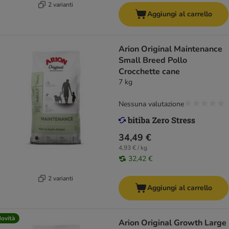
2 varianti
Aggiungi al carrello
Arion Original Maintenance
Small Breed Pollo
Crocchette cane
7 kg
Nessuna valutazione
34,49 €
4,93 € / kg
32,42 €
2 varianti
Aggiungi al carrello
ovità
Arion Original Growth Large