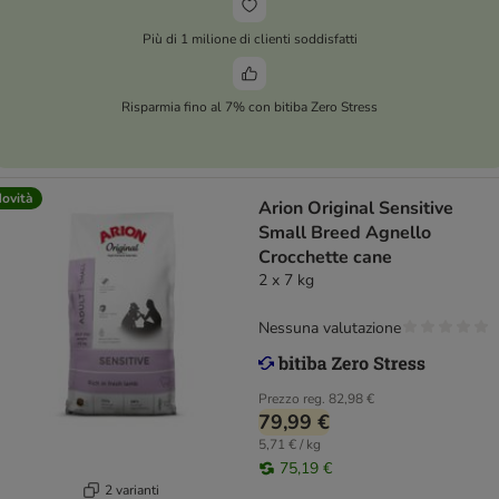
Più di 1 milione di clienti soddisfatti
Risparmia fino al 7% con bitiba Zero Stress
ovità
Arion Original Sensitive
Small Breed Agnello
Crocchette cane
2 x 7 kg
Nessuna valutazione
Prezzo reg.
82,98 €
79,99 €
5,71 € / kg
75,19 €
2 varianti