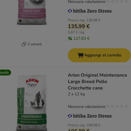
Nessuna valutazione
Prezzo reg.
139,98 €
135,99 €
5,67 € / kg
127,83 €
2 varianti
Aggiungi al carrello
ovità
Arion Original Maintenance
Large Breed Pollo
Crocchette cane
2 x 12 kg
Nessuna valutazione
Prezzo reg.
109,98 €