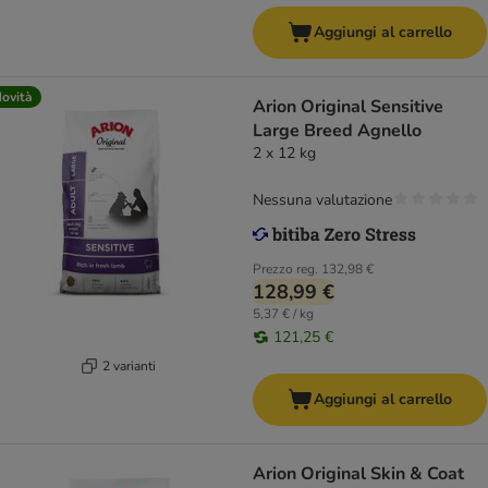
Aggiungi al carrello
ovità
Arion Original Sensitive
Large Breed Agnello
2 x 12 kg
Nessuna valutazione
Prezzo reg.
132,98 €
128,99 €
5,37 € / kg
121,25 €
2 varianti
Aggiungi al carrello
Arion Original Skin & Coat