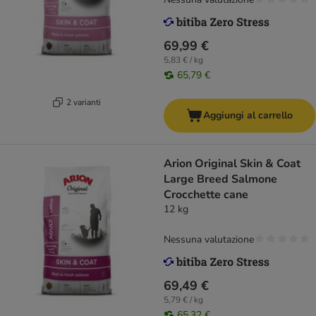
69,99 €
5,83 € / kg
65,79 €
2 varianti
Aggiungi al carrello
Arion Original Skin & Coat
Large Breed Salmone
Crocchette cane
12 kg
Nessuna valutazione
69,49 €
5,79 € / kg
65,32 €