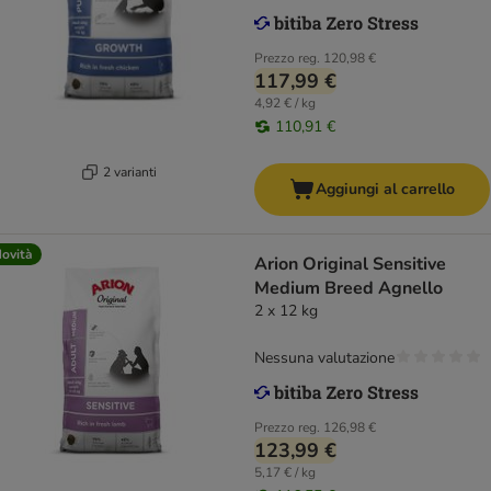
Prezzo reg.
120,98 €
117,99 €
4,92 € / kg
110,91 €
2 varianti
Aggiungi al carrello
ovità
Arion Original Sensitive
Medium Breed Agnello
2 x 12 kg
Nessuna valutazione
Prezzo reg.
126,98 €
123,99 €
5,17 € / kg