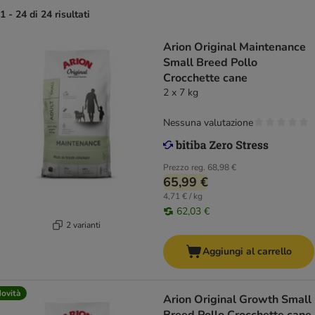
1 - 24 di 24 risultati
Arion Original Maintenance
Small Breed Pollo
Crocchette cane
2 x 7 kg
Nessuna valutazione
Prezzo reg.
68,98 €
65,99 €
4,71 € / kg
62,03 €
2 varianti
Aggiungi al carrello
ovità
Arion Original Growth Small