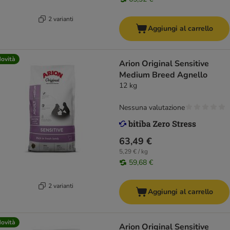
2 varianti
Aggiungi al carrello
ovità
Arion Original Sensitive
Medium Breed Agnello
12 kg
Nessuna valutazione
63,49 €
5,29 € / kg
59,68 €
2 varianti
Aggiungi al carrello
ovità
Arion Original Sensitive