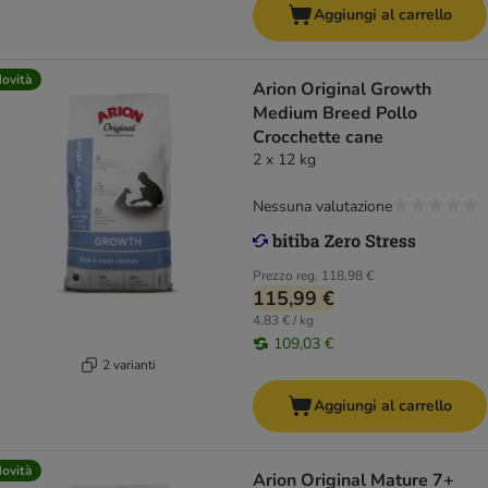
Aggiungi al carrello
ovità
Arion Original Growth
Medium Breed Pollo
Crocchette cane
2 x 12 kg
Nessuna valutazione
Prezzo reg.
118,98 €
115,99 €
4,83 € / kg
109,03 €
2 varianti
Aggiungi al carrello
ovità
Arion Original Mature 7+