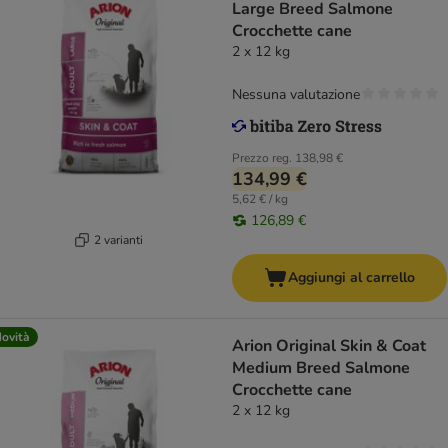
Large Breed Salmone
Crocchette cane
2 x 12 kg
Nessuna valutazione
Prezzo reg.
138,98 €
134,99 €
5,62 € / kg
126,89 €
2 varianti
Aggiungi al carrello
ovità
Arion Original Skin & Coat
Medium Breed Salmone
Crocchette cane
2 x 12 kg