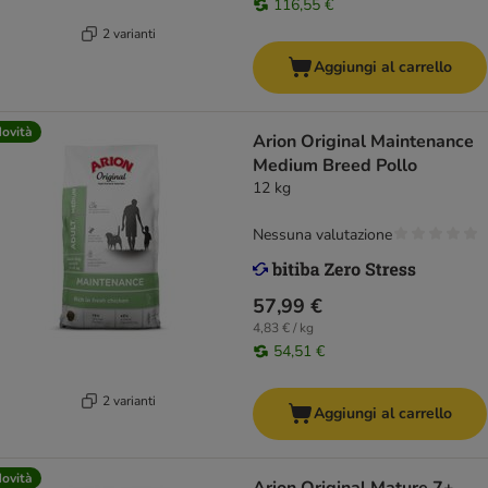
116,55 €
2 varianti
Aggiungi al carrello
ovità
Arion Original Maintenance
Medium Breed Pollo
12 kg
Nessuna valutazione
57,99 €
4,83 € / kg
54,51 €
2 varianti
Aggiungi al carrello
ovità