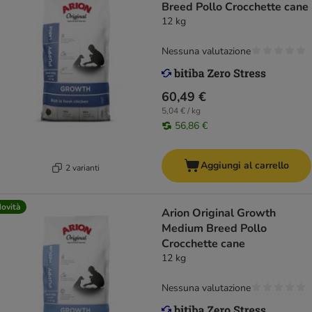
Breed Pollo Crocchette cane
12 kg
Nessuna valutazione
60,49 €
5,04 € / kg
56,86 €
Aggiungi al carrello
2 varianti
ovità
Arion Original Growth
Medium Breed Pollo
Crocchette cane
12 kg
Nessuna valutazione