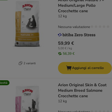
Arion Original Mature 7+
Medium/Large Pollo
Crocchette cane
12 kg
Nessuna valutazione
59,99 €
5,00 € / kg
56,39 €
2 varianti
Aggiungi al carrello
ovità
Arion Original Skin & Coat
Medium Breed Salmone
Crocchette cane
12 kg
Nessuna valutazione