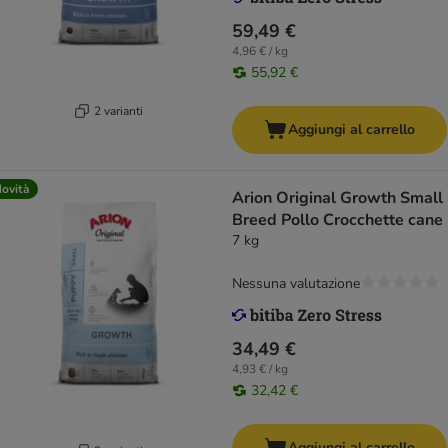
59,49 €
4,96 € / kg
55,92 €
2 varianti
Aggiungi al carrello
ovità
Arion Original Growth Small
Breed Pollo Crocchette cane
7 kg
Nessuna valutazione
34,49 €
4,93 € / kg
32,42 €
Aggiungi al carrello