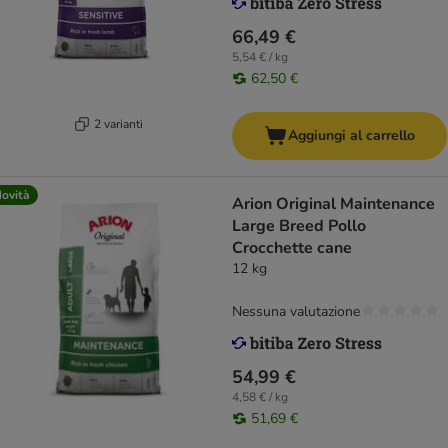
66,49 €
5,54 € / kg
62,50 €
2 varianti
Aggiungi al carrello
ovità
Arion Original Maintenance
Large Breed Pollo
Crocchette cane
12 kg
Nessuna valutazione
54,99 €
4,58 € / kg
51,69 €