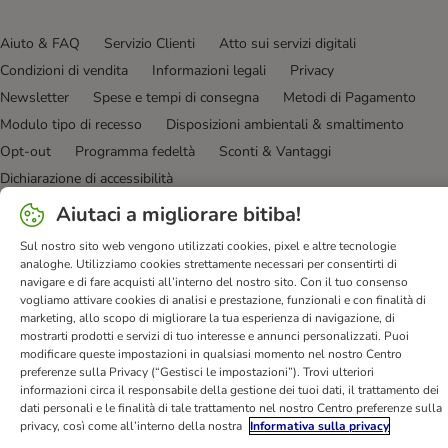
Aiuto & FAQ
Servizio Clienti
Atto sui servizi digitali
Condizioni di vendita
Informazioni legali
Privacy
Newsletter
Spese e tempi di consegna
Metodi di Pagamento
Modulo tipo di recesso
Disposizioni ambientali & smaltimento
Opt-out
Programma fedeltà
Sconti & Vantaggi
Dichiarazione di accessibilità
Aiutaci a migliorare bitiba!
bitiba GmbH
2026
Sul nostro sito web vengono utilizzati cookies, pixel e altre tecnologie
analoghe. Utilizziamo cookies strettamente necessari per consentirti di
navigare e di fare acquisti all’interno del nostro sito. Con il tuo consenso
vogliamo attivare cookies di analisi e prestazione, funzionali e con finalità di
marketing, allo scopo di migliorare la tua esperienza di navigazione, di
mostrarti prodotti e servizi di tuo interesse e annunci personalizzati. Puoi
modificare queste impostazioni in qualsiasi momento nel nostro Centro
preferenze sulla Privacy (“Gestisci le impostazioni”). Trovi ulteriori
informazioni circa il responsabile della gestione dei tuoi dati, il trattamento dei
dati personali e le finalità di tale trattamento nel nostro Centro preferenze sulla
privacy, così come all’interno della nostra
Informativa sulla privacy