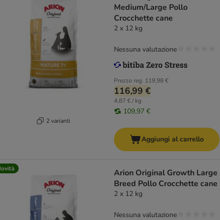
Medium/Large Pollo
Crocchette cane
2 x 12 kg
Nessuna valutazione
Prezzo reg.
119,98 €
116,99 €
4,87 € / kg
109,97 €
2 varianti
Aggiungi al carrello
ovità
Arion Original Growth Large
Breed Pollo Crocchette cane
2 x 12 kg
Nessuna valutazione