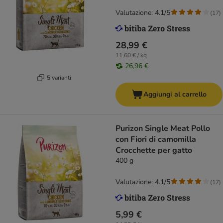
Valutazione: 4.1/5
(
17
)
28,99 €
11,60 € / kg
26,96 €
5 varianti
Aggiungi al carrello
Purizon Single Meat Pollo
con Fiori di camomilla
Crocchette per gatto
400 g
Valutazione: 4.1/5
(
17
)
5,99 €