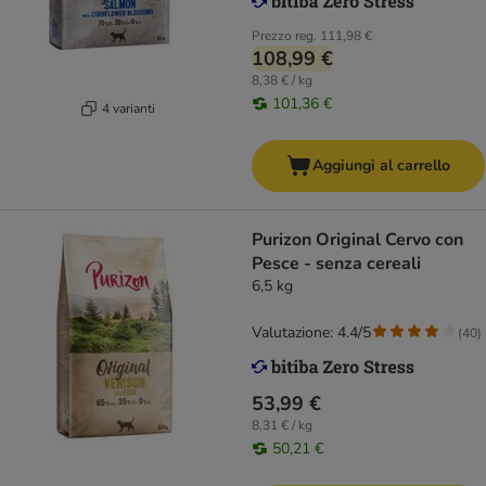
Prezzo reg.
111,98 €
108,99 €
8,38 € / kg
101,36 €
4 varianti
Aggiungi al carrello
Purizon Original Cervo con
Pesce - senza cereali
6,5 kg
Valutazione: 4.4/5
(
40
)
53,99 €
8,31 € / kg
50,21 €