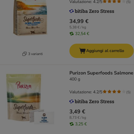
Valutazione: 4.2/5
(
5
)
34,99 €
5,38 € / kg
32,54 €
Aggiungi al carrello
3 varianti
Purizon Superfoods Salmone
400 g
Valutazione: 4.2/5
(
5
)
3,49 €
8,73 € / kg
3,25 €