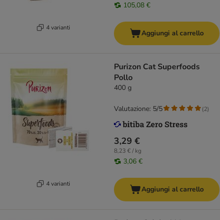
105,08 €
4 varianti
Aggiungi al carrello
Purizon Cat Superfoods
Pollo
400 g
Valutazione: 5/5
(
2
)
3,29 €
8,23 € / kg
3,06 €
4 varianti
Aggiungi al carrello