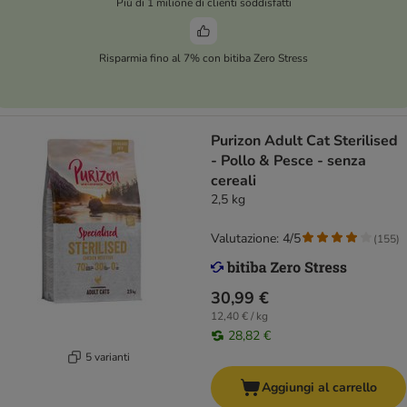
Più di 1 milione di clienti soddisfatti
Risparmia fino al 7% con bitiba Zero Stress
Purizon Adult Cat Sterilised
- Pollo & Pesce - senza
cereali
2,5 kg
Valutazione: 4/5
(
155
)
30,99 €
12,40 € / kg
28,82 €
5 varianti
Aggiungi al carrello