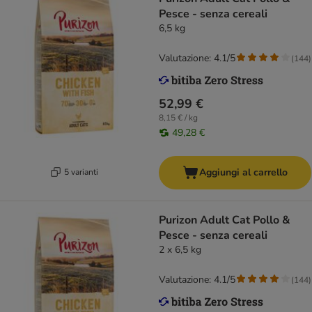
Pesce - senza cereali
6,5 kg
Valutazione: 4.1/5
(
144
)
52,99 €
8,15 € / kg
49,28 €
Aggiungi al carrello
5 varianti
Purizon Adult Cat Pollo &
Pesce - senza cereali
2 x 6,5 kg
Valutazione: 4.1/5
(
144
)