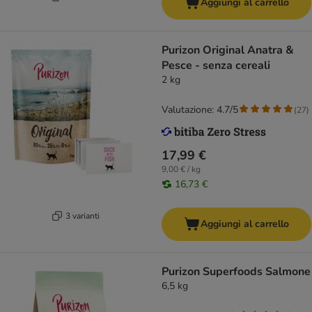
Aggiungi al carrello
Purizon Original Anatra &
Pesce - senza cereali
2 kg
Valutazione: 4.7/5
(
27
)
17,99 €
9,00 € / kg
16,73 €
3 varianti
Aggiungi al carrello
Purizon Superfoods Salmone
6,5 kg