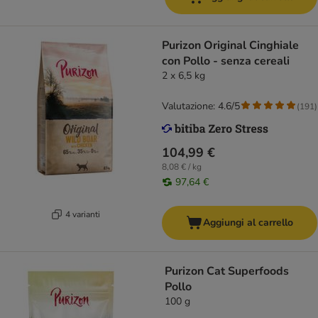
Purizon Original Cinghiale
con Pollo - senza cereali
2 x 6,5 kg
Valutazione: 4.6/5
(
191
)
104,99 €
8,08 € / kg
97,64 €
4 varianti
Aggiungi al carrello
Purizon Cat Superfoods
Pollo
100 g