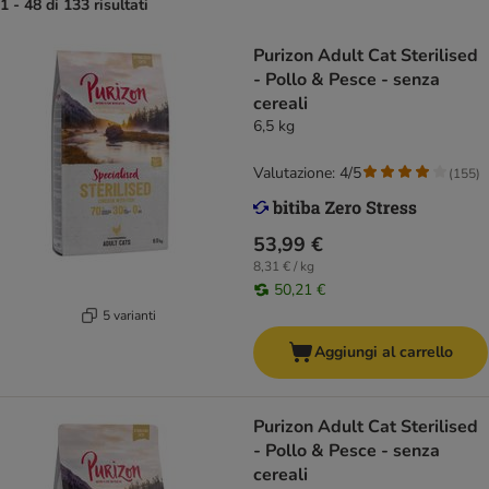
1 - 48 di 133 risultati
Purizon Adult Cat Sterilised
- Pollo & Pesce - senza
cereali
6,5 kg
Valutazione: 4/5
(
155
)
53,99 €
8,31 € / kg
50,21 €
5 varianti
Aggiungi al carrello
Purizon Adult Cat Sterilised
- Pollo & Pesce - senza
cereali