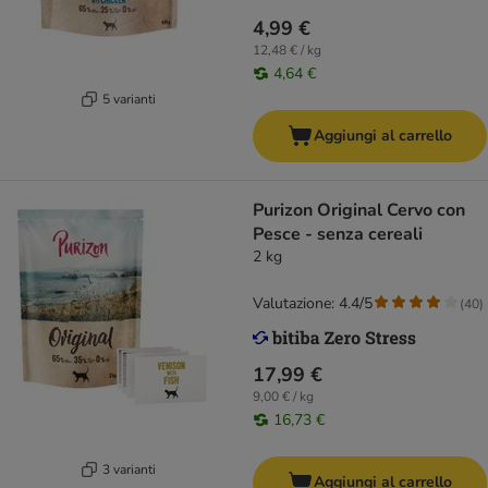
4,99 €
12,48 € / kg
4,64 €
5 varianti
Aggiungi al carrello
Purizon Original Cervo con
Pesce - senza cereali
2 kg
Valutazione: 4.4/5
(
40
)
17,99 €
9,00 € / kg
16,73 €
3 varianti
Aggiungi al carrello