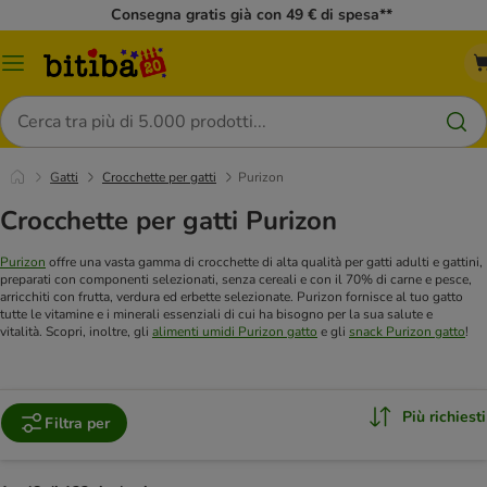
Consegna gratis già con 49 € di spesa**
Overview
catalogo
Cerca
Gatti
Crocchette per gatti
Purizon
Crocchette per gatti Purizon
Purizon
offre una vasta gamma di crocchette di alta qualità per gatti adulti e gattini,
preparati con componenti selezionati, senza cereali e con il 70% di carne e pesce,
arricchiti con frutta, verdura ed erbette selezionate. Purizon fornisce al tuo gatto
tutte le vitamine e i minerali essenziali di cui ha bisogno per la sua salute e
vitalità. Scopri, inoltre, gli
alimenti umidi Purizon gatto
e gli
snack Purizon gatto
!
Più richiesti
Filtra per