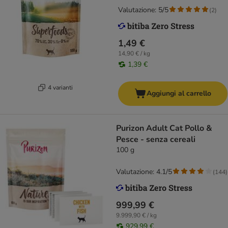
Valutazione: 5/5
(
2
)
1,49 €
14,90 € / kg
1,39 €
4 varianti
Aggiungi al carrello
Purizon Adult Cat Pollo &
Pesce - senza cereali
100 g
Valutazione: 4.1/5
(
144
)
999,99 €
9.999,90 € / kg
929,99 €