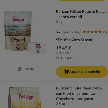
Purizon Kitten Pollo & Pesce
- senza cereali
2 kg
Valutazione: 4.7/5
(
92
)
18,49 €
9,25 € / kg
17,20 €
3 varianti
Aggiungi al carrello
Purizon Single Meat Pollo
con Fiori di camomilla
Crocchette per gatto
2,5 kg