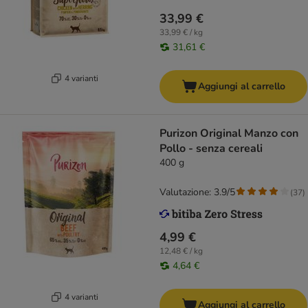
33,99 €
33,99 € / kg
31,61 €
4 varianti
Aggiungi al carrello
Purizon Original Manzo con
Pollo - senza cereali
400 g
Valutazione: 3.9/5
(
37
)
4,99 €
12,48 € / kg
4,64 €
4 varianti
Aggiungi al carrello