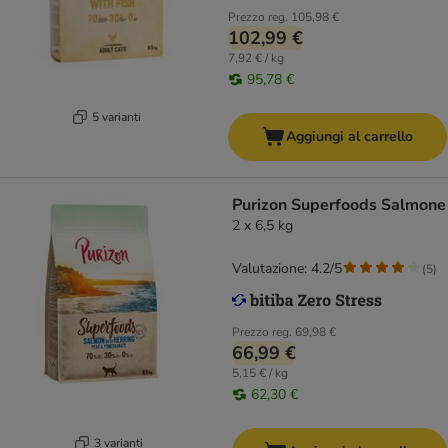
Prezzo reg.
105,98 €
102,99 €
7,92 € / kg
95,78 €
5 varianti
Aggiungi al carrello
Purizon Superfoods Salmone
2 x 6,5 kg
Valutazione: 4.2/5
(
5
)
Prezzo reg.
69,98 €
66,99 €
5,15 € / kg
62,30 €
3 varianti