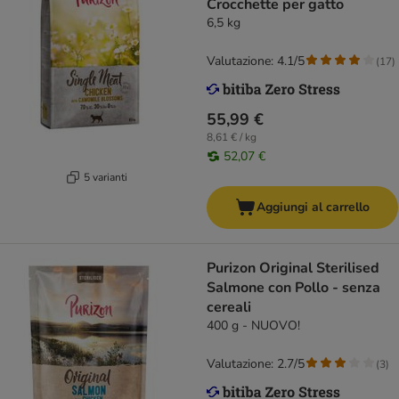
Crocchette per gatto
6,5 kg
Valutazione: 4.1/5
(
17
)
55,99 €
8,61 € / kg
52,07 €
5 varianti
Aggiungi al carrello
Purizon Original Sterilised
Salmone con Pollo - senza
cereali
400 g - NUOVO!
Valutazione: 2.7/5
(
3
)