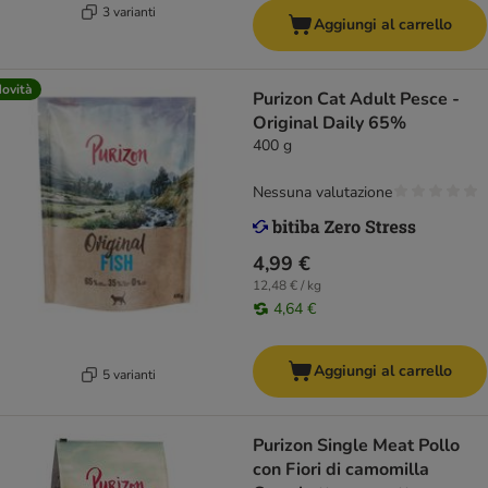
3 varianti
Aggiungi al carrello
ovità
Purizon Cat Adult Pesce -
Original Daily 65%
400 g
Nessuna valutazione
4,99 €
12,48 € / kg
4,64 €
Aggiungi al carrello
5 varianti
Purizon Single Meat Pollo
con Fiori di camomilla