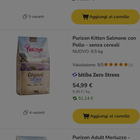
Aggiungi al carrello
5 varianti
Purizon Kitten Salmone con
Pollo - senza cereali
NUOVO: 6,5 kg
Valutazione: 5/5
(
1
)
54,99 €
8,46 € / kg
51,14 €
4 varianti
Aggiungi al carrello
Purizon Adult Merluzzo -