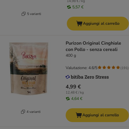
14,98 € / kg
5,57 €
5 varianti
Aggiungi al carrello
Purizon Original Cinghiale
con Pollo - senza cereali
400 g
Valutazione: 4.6/5
(
191
)
4,99 €
12,48 € / kg
4,64 €
4 varianti
Aggiungi al carrello