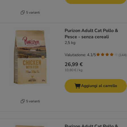
5 varianti
Purizon Adult Cat Pollo &
Pesce - senza cereali
2,5 kg
Valutazione: 4.1/5
(
144
)
26,99 €
10,80 € / kg
Aggiungi al carrello
5 varianti
Purizon Adult Cat Pollo &