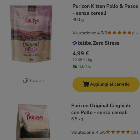
Purizon Kitten Pollo & Pesce
- senza cereali
400 g
Valutazione: 4.7/5
(
92
)
4,99 €
12,48 € / kg
4,64 €
3 varianti
Aggiungi al carrello
Purizon Original Cinghiale
con Pollo - senza cereali
6,5 kg
Valutazione: 4.6/5
(
191
)