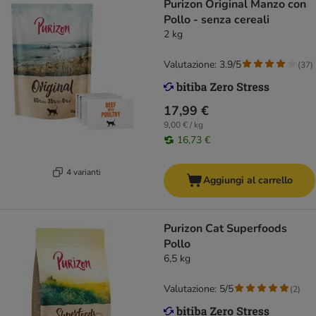
Purizon Original Manzo con
Pollo - senza cereali
2 kg
Valutazione: 3.9/5
(
37
)
17,99 €
9,00 € / kg
16,73 €
4 varianti
Aggiungi al carrello
Purizon Cat Superfoods
Pollo
6,5 kg
Valutazione: 5/5
(
2
)