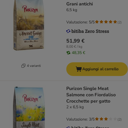
Grani antichi
6,5 kg
Valutazione: 5/5
(
2
)
51,99 €
8,00 € / kg
48,35 €
4 varianti
Aggiungi al carrello
Purizon Single Meat
Salmone con Fiordaliso
Crocchette per gatto
2 x 6,5 kg
Valutazione: 3/5
(
2
)