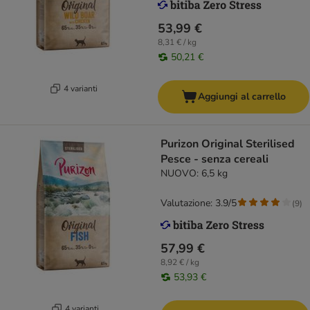
53,99 €
8,31 € / kg
50,21 €
4 varianti
Aggiungi al carrello
Purizon Original Sterilised
Pesce - senza cereali
NUOVO: 6,5 kg
Valutazione: 3.9/5
(
9
)
57,99 €
8,92 € / kg
53,93 €
4 varianti