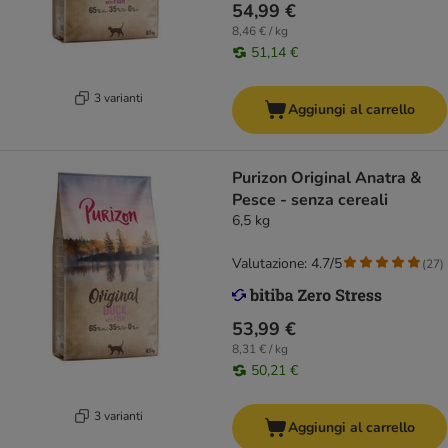
54,99 €
8,46 € / kg
51,14 €
3 varianti
Aggiungi al carrello
Purizon Original Anatra &
Pesce - senza cereali
6,5 kg
Valutazione: 4.7/5
(
27
)
53,99 €
8,31 € / kg
50,21 €
3 varianti
Aggiungi al carrello