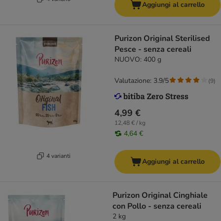
Aggiungi al carrello
Purizon Original Sterilised
Pesce - senza cereali
NUOVO: 400 g
Valutazione: 3.9/5
(
9
)
4,99 €
12,48 € / kg
4,64 €
4 varianti
Aggiungi al carrello
Purizon Original Cinghiale
con Pollo - senza cereali
2 kg