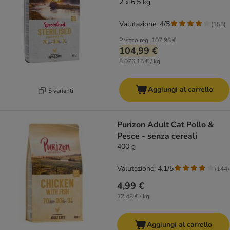
2 x 6,5 kg
Valutazione: 4/5
(
155
)
Prezzo reg.
107,98 €
104,99 €
8.076,15 € / kg
Aggiungi al carrello
5 varianti
Purizon Adult Cat Pollo &
Pesce - senza cereali
400 g
Valutazione: 4.1/5
(
144
)
4,99 €
12,48 € / kg
Aggiungi al carrello