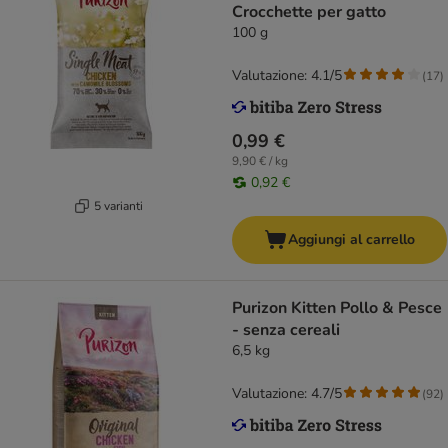
Crocchette per gatto
100 g
Valutazione: 4.1/5
(
17
)
0,99 €
9,90 € / kg
0,92 €
5 varianti
Aggiungi al carrello
Purizon Kitten Pollo & Pesce
- senza cereali
6,5 kg
Valutazione: 4.7/5
(
92
)