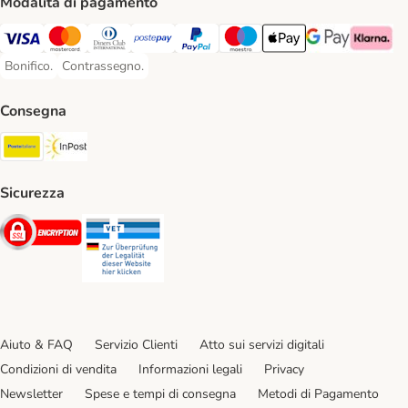
Modalità di pagamento
Visa. Payment Method
Mastercard. Payment Method
Diners Club. Payment Method
Postepay. Payment Method
PayPal. Payment Method
Maestro. Payment Method
Apple pay. Payment Met
Google Pay Paym
Klarna Pa
Bonifico.
Contrassegno.
Bonifico. Payment Method
Contrassegno. Payment Method
Consegna
Poste Italiane. Shipping Method
InPost. Shipping Method
Sicurezza
Security
Security
Aiuto & FAQ
Servizio Clienti
Atto sui servizi digitali
Condizioni di vendita
Informazioni legali
Privacy
Newsletter
Spese e tempi di consegna
Metodi di Pagamento