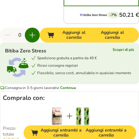
50,21 €
-7%
Aggiungi al
Aggiungi al
carrello
carrello
Scopri di più
Bitiba Zero Stress
Spedizione gratuita a partire da 49 €
Ricevi consegne regolari
Flessibile, senza costi, annullabile in qualsiasi momento
Consegna in 3-5 giorni lavorativi
Continua
Compralo con:
Prezzo
Aggiungi entrambi a
Aggiungi entrambi a
totale
carrello
carrello