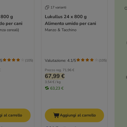
17 varianti
O
Lukullus 24 x 800 g
do per cani
Alimento umido per cani
nza cereali)
Manzo & Tacchino
/5
Valutazione: 4.1/5
(
105
)
(
105
)
€
Prezzo reg.
71,96 €
67,99 €
3,54 € / kg
63,23 €
i al carrello
Aggiungi al carrello