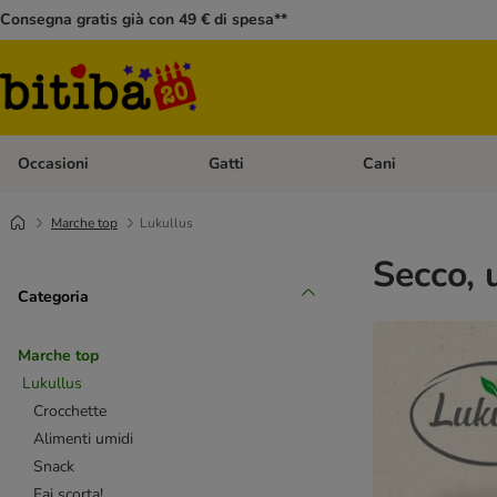
Consegna gratis già con 49 € di spesa**
Occasioni
Gatti
Cani
Apri Menù Categoria: Occasioni
Apri Menù Categoria: 
Marche top
Lukullus
Secco, 
Categoria
Marche top
Lukullus
Crocchette
Alimenti umidi
Snack
Fai scorta!