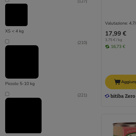
(
127
)
Valutazione: 4.7
XS < 4 kg
17,99 €
3,75 € / kg
(
210
)
16,73 €
Aggiung
Piccolo 5-10 kg
(
221
)