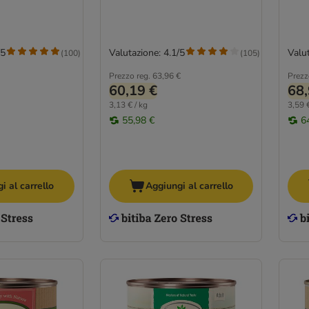
/5
Valutazione: 4.1/5
Valut
(
100
)
(
105
)
Prezzo reg.
63,96 €
Prezz
60,19 €
68,
3,13 € / kg
3,59 €
55,98 €
6
i al carrello
Aggiungi al carrello