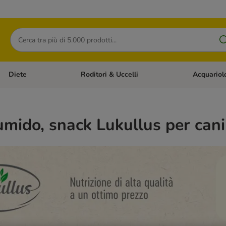
Cerca
Diete
Roditori & Uccelli
Acquariol
Gatti
Apri Menù Categoria: Cani
Apri Menù Categoria: Diete
Apri Menù Cat
umido, snack Lukullus per cani