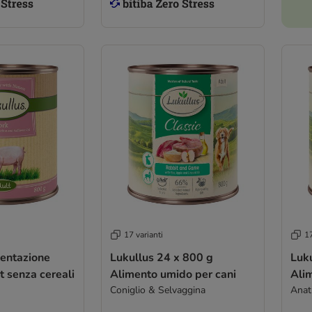
17 varianti
17
mentazione
Lukullus 24 x 800 g
Lukullus
t senza cereali
Alimento umido per cani
Ali
Coniglio & Selvaggina
Anatr