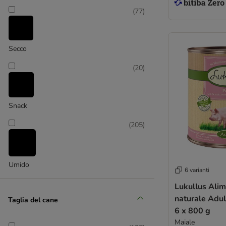
(
77
)
Rosie's Farm
Secco
(
1
)
(
20
)
Snack
(
205
)
Wolf of Wilderness
Umido
6 varianti
Lukullus Ali
naturale Adul
Taglia del cane
6 x 800 g
Maiale