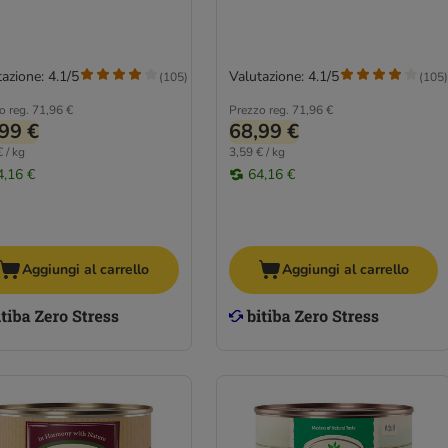
di Tacchino & Oca, 6x Manzo &
Tacchino
azione: 4.1/5
Valutazione: 4.1/5
(
105
)
(
105
)
o reg.
71,96 €
Prezzo reg.
71,96 €
99 €
68,99 €
 / kg
3,59 € / kg
4,16 €
64,16 €
Aggiungi al carrello
Aggiungi al carrello