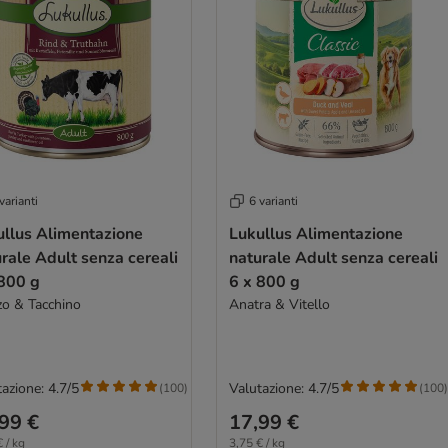
varianti
6 varianti
ullus Alimentazione
Lukullus Alimentazione
rale Adult senza cereali
naturale Adult senza cereali
 800 g
6 x 800 g
o & Tacchino
Anatra & Vitello
azione: 4.7/5
Valutazione: 4.7/5
(
100
)
(
100
)
99 €
17,99 €
 / kg
3,75 € / kg