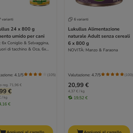
 varianti
6 varianti
 24 x 800 g
Lukullus Alimentazione
mento umido per cani
naturale Adult senza cereali
: 6x Coniglio & Selvaggina,
6 x 800 g
ori di tacchino & Oca, 6x
NOVITÀ: Manzo & Faraona
o & Agnello, 6x Coniglio &
hino
azione: 4.1/5
Valutazione: 4.7/5
(
105
)
(
100
)
20,99 €
o reg.
71,96 €
99 €
4,37 € / kg
 / kg
19,52 €
4,16 €
Aggiungi al carrello
Aggiungi al carrello