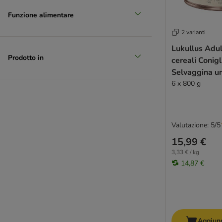
Funzione alimentare
2 varianti
Lukullus Adul
Prodotto in
cereali Conigl
Selvaggina u
6 x 800 g
Valutazione: 5/5
15,99 €
3,33 € / kg
14,87 €
Aggiung