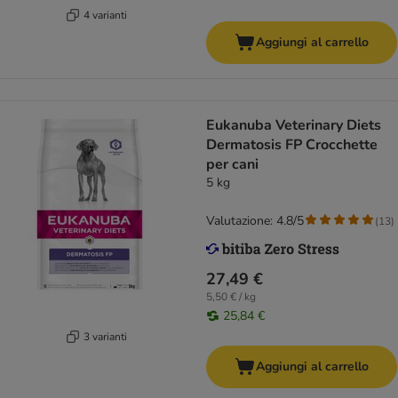
4 varianti
Aggiungi al carrello
Eukanuba Veterinary Diets
Dermatosis FP Crocchette
per cani
5 kg
Valutazione: 4.8/5
(
13
)
27,49 €
5,50 € / kg
25,84 €
3 varianti
Aggiungi al carrello