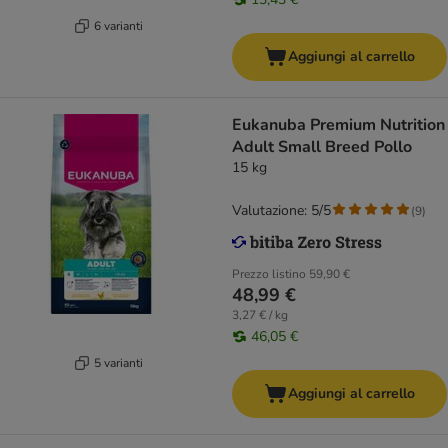
6 varianti
Aggiungi al carrello
Eukanuba Premium Nutrition
Adult Small Breed Pollo
15 kg
Valutazione: 5/5
(
9
)
Prezzo listino
59,90 €
48,99 €
3,27 € / kg
46,05 €
5 varianti
Aggiungi al carrello