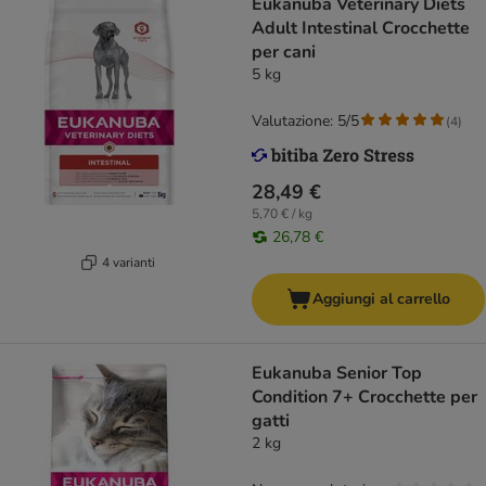
Eukanuba Veterinary Diets
Adult Intestinal Crocchette
per cani
5 kg
Valutazione: 5/5
(
4
)
28,49 €
5,70 € / kg
26,78 €
4 varianti
Aggiungi al carrello
Eukanuba Senior Top
Condition 7+ Crocchette per
gatti
2 kg