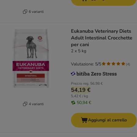
6 varianti
Eukanuba Veterinary Diets
Adult Intestinal Crocchette
per cani
2 x 5 kg
Valutazione: 5/5
(
4
)
Prezzo reg.
56,98 €
54,19 €
5,42 € / kg
50,94 €
4 varianti
Aggiungi al carrello