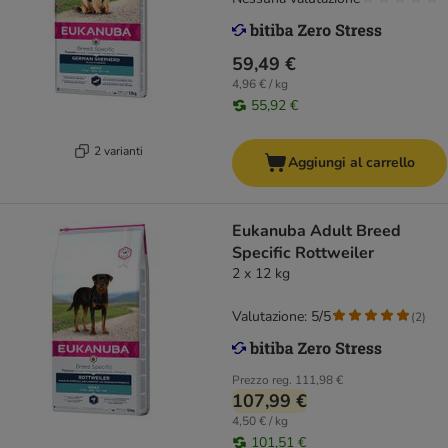
59,49 €
4,96 € / kg
55,92 €
2 varianti
Aggiungi al carrello
Eukanuba Adult Breed
Specific Rottweiler
2 x 12 kg
Valutazione: 5/5
(
2
)
Prezzo reg.
111,98 €
107,99 €
4,50 € / kg
101,51 €