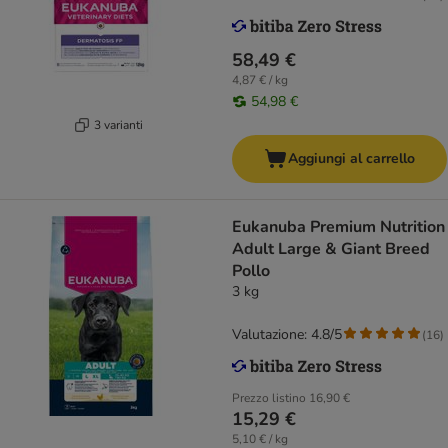
58,49 €
4,87 € / kg
54,98 €
3 varianti
Aggiungi al carrello
Eukanuba Premium Nutrition
Adult Large & Giant Breed
Pollo
3 kg
Valutazione: 4.8/5
(
16
)
Prezzo listino
16,90 €
15,29 €
5,10 € / kg