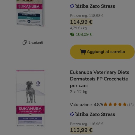
Prezzo reg.
118,98 €
114,99 €
4,79 € / kg
108,09 €
2 varianti
Aggiungi al carrello
Eukanuba Veterinary Diets
Dermatosis FP Crocchette
per cani
2 x 12 kg
Valutazione: 4.8/5
(
13
)
Prezzo reg.
116,98 €
113,99 €