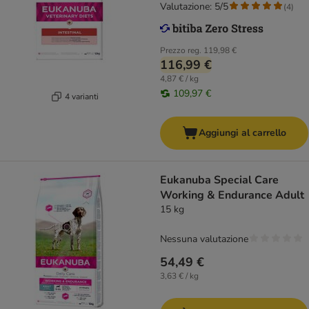
Valutazione: 5/5
(
4
)
Prezzo reg.
119,98 €
116,99 €
4,87 € / kg
109,97 €
4 varianti
Aggiungi al carrello
Eukanuba Special Care
Working & Endurance Adult
15 kg
Nessuna valutazione
54,49 €
3,63 € / kg