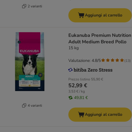
2 varianti
Aggiungi al carrello
Eukanuba Premium Nutrition
Adult Medium Breed Pollo
15 kg
Valutazione: 4.8/5
(
13
)
Prezzo listino
55,90 €
52,99 €
3,53 € / kg
49,81 €
4 varianti
Aggiungi al carrello