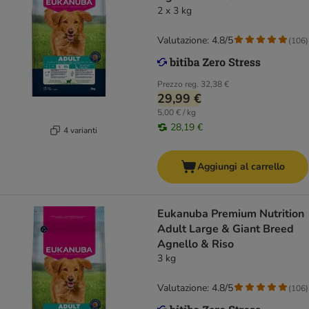
2 x 3 kg
Valutazione: 4.8/5
(
106
)
Prezzo reg.
32,38 €
29,99 €
5,00 € / kg
28,19 €
4 varianti
Aggiungi al carrello
Eukanuba Premium Nutrition
Adult Large & Giant Breed
Agnello & Riso
3 kg
Valutazione: 4.8/5
(
106
)