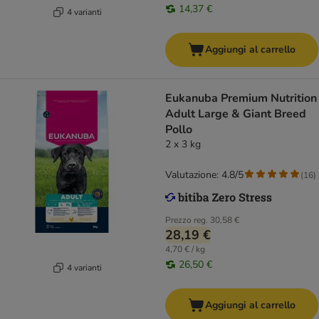
14,37 €
4 varianti
Aggiungi al carrello
Eukanuba Premium Nutrition
Adult Large & Giant Breed
Pollo
2 x 3 kg
Valutazione: 4.8/5
(
16
)
Prezzo reg.
30,58 €
28,19 €
4,70 € / kg
26,50 €
4 varianti
Aggiungi al carrello