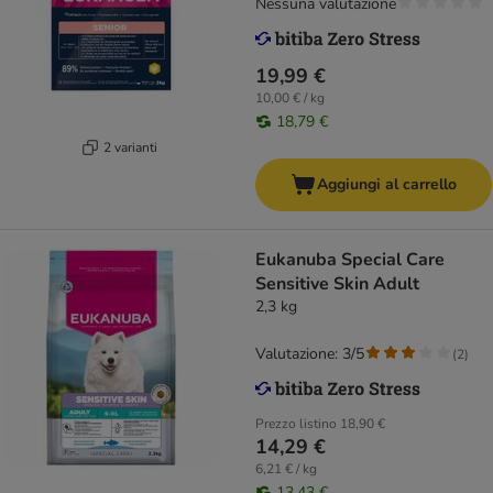
Nessuna valutazione
19,99 €
10,00 € / kg
18,79 €
2 varianti
Aggiungi al carrello
Eukanuba Special Care
Sensitive Skin Adult
2,3 kg
Valutazione: 3/5
(
2
)
Prezzo listino
18,90 €
14,29 €
6,21 € / kg
13,43 €