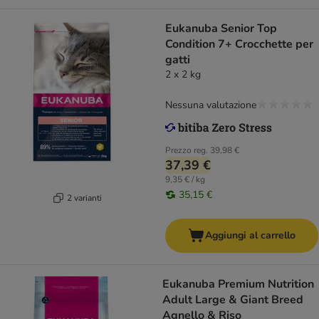
Eukanuba Senior Top
Condition 7+ Crocchette per
gatti
2 x 2 kg
Nessuna valutazione
Prezzo reg.
39,98 €
37,39 €
9,35 € / kg
35,15 €
2 varianti
Aggiungi al carrello
Eukanuba Premium Nutrition
Adult Large & Giant Breed
Agnello & Riso