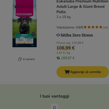
Eukanuba Premium Nutrition
Adult Large & Giant Breed
Pollo
2 x 15 kg
Valutazione: 4.8/5
(
16
)
Prezzo reg.
110,98 €
106,99 €
3,57 € / kg
100,57 €
4 varianti
Aggiungi al carrello
I tuoi vantaggi