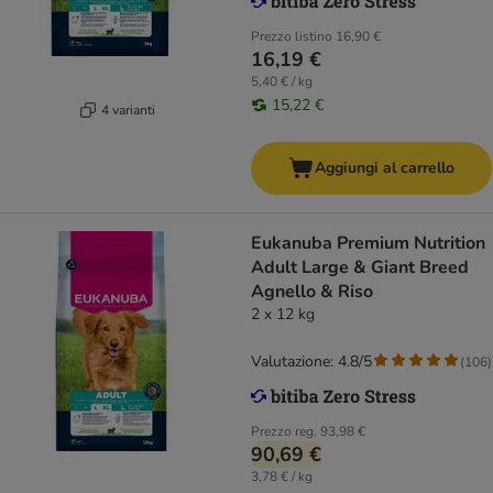
Prezzo listino
16,90 €
16,19 €
5,40 € / kg
15,22 €
4 varianti
Aggiungi al carrello
Eukanuba Premium Nutrition
Adult Large & Giant Breed
Agnello & Riso
2 x 12 kg
Valutazione: 4.8/5
(
106
)
Prezzo reg.
93,98 €
90,69 €
3,78 € / kg