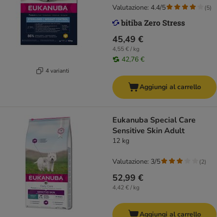
Valutazione: 4.4/5
(
5
)
45,49 €
4,55 € / kg
42,76 €
4 varianti
Aggiungi al carrello
Eukanuba Special Care
Sensitive Skin Adult
12 kg
Valutazione: 3/5
(
2
)
52,99 €
4,42 € / kg
Aggiungi al carrello