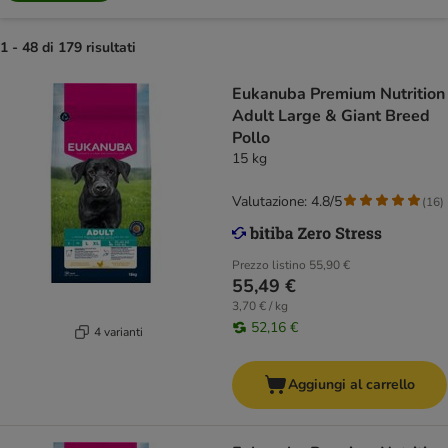
1 - 48 di 179 risultati
Eukanuba Premium Nutrition
Adult Large & Giant Breed
Pollo
15 kg
Valutazione: 4.8/5
(
16
)
Prezzo listino
55,90 €
55,49 €
3,70 € / kg
52,16 €
4 varianti
Aggiungi al carrello