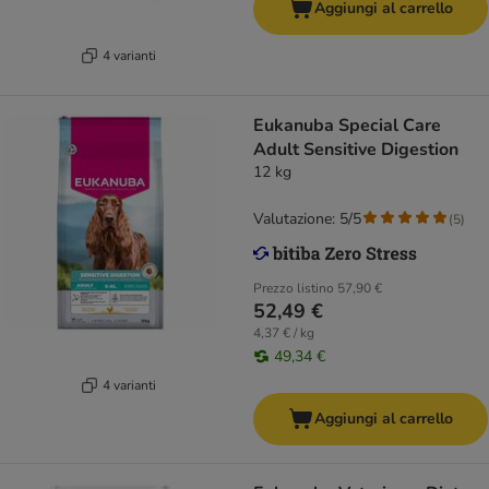
Aggiungi al carrello
4 varianti
Eukanuba Special Care
Adult Sensitive Digestion
12 kg
Valutazione: 5/5
(
5
)
Prezzo listino
57,90 €
52,49 €
4,37 € / kg
49,34 €
4 varianti
Aggiungi al carrello