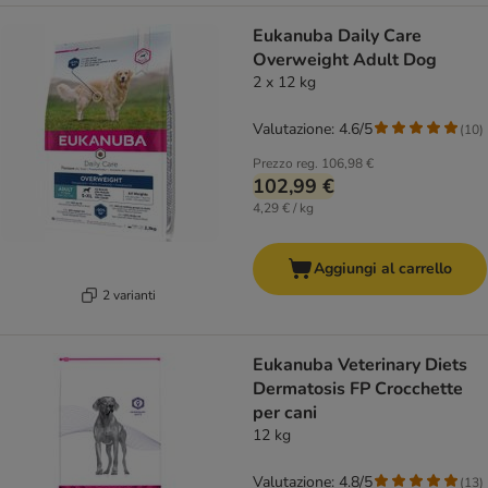
Eukanuba Daily Care
Overweight Adult Dog
2 x 12 kg
Valutazione: 4.6/5
(
10
)
Prezzo reg.
106,98 €
102,99 €
4,29 € / kg
Aggiungi al carrello
2 varianti
Eukanuba Veterinary Diets
Dermatosis FP Crocchette
per cani
12 kg
Valutazione: 4.8/5
(
13
)