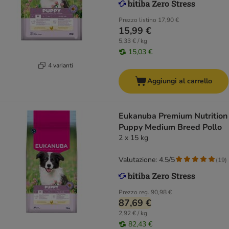
Prezzo listino
17,90 €
15,99 €
5,33 € / kg
15,03 €
4 varianti
Aggiungi al carrello
Eukanuba Premium Nutrition
Puppy Medium Breed Pollo
2 x 15 kg
Valutazione: 4.5/5
(
19
)
Prezzo reg.
90,98 €
87,69 €
2,92 € / kg
82,43 €