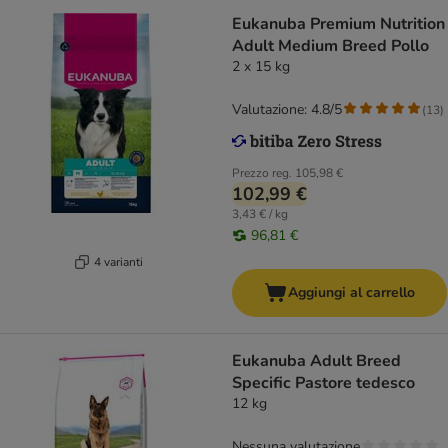
Eukanuba Premium Nutrition
Adult Medium Breed Pollo
2 x 15 kg
Valutazione: 4.8/5
(
13
)
Prezzo reg.
105,98 €
102,99 €
3,43 € / kg
96,81 €
4 varianti
Aggiungi al carrello
Eukanuba Adult Breed
Specific Pastore tedesco
12 kg
Nessuna valutazione