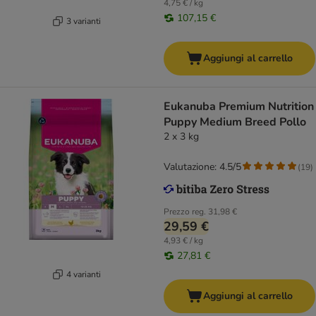
4,75 € / kg
107,15 €
3 varianti
Aggiungi al carrello
Eukanuba Premium Nutrition
Puppy Medium Breed Pollo
2 x 3 kg
Valutazione: 4.5/5
(
19
)
Prezzo reg.
31,98 €
29,59 €
4,93 € / kg
27,81 €
4 varianti
Aggiungi al carrello