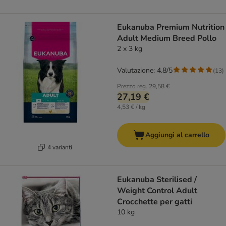
Eukanuba Premium Nutrition
Adult Medium Breed Pollo
2 x 3 kg
Valutazione: 4.8/5
(
13
)
Prezzo reg.
29,58 €
27,19 €
4,53 € / kg
Aggiungi al carrello
4 varianti
Eukanuba Sterilised /
Weight Control Adult
Crocchette per gatti
10 kg