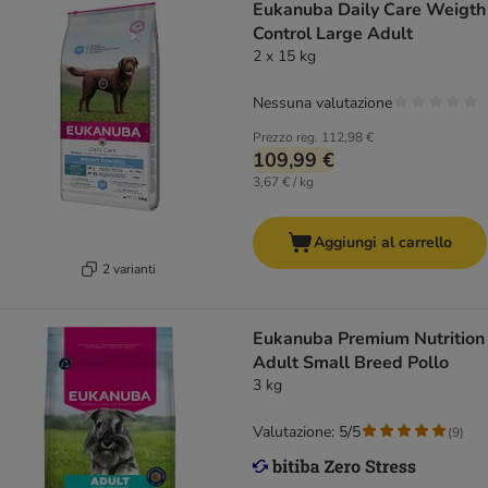
Eukanuba Daily Care Weigth
Control Large Adult
2 x 15 kg
Nessuna valutazione
Prezzo reg.
112,98 €
109,99 €
3,67 € / kg
Aggiungi al carrello
2 varianti
Eukanuba Premium Nutrition
Adult Small Breed Pollo
3 kg
Valutazione: 5/5
(
9
)