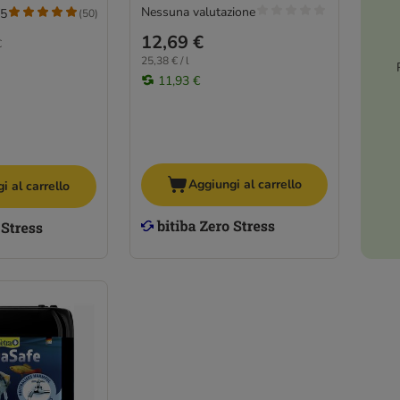
Nessuna valutazione
/5
(
50
)
12,69 €
€
25,38 € / l
11,93 €
Aggiungi al carrello
i al carrello