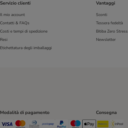
Servizio clienti
Vantaggi
Il mio account
Sconti
Contatti & FAQs
Tessera fedeltà
Costi e tempi di spedizione
Bitiba Zero Stress
Resi
Newsletter
Etichettatura degli imballaggi
Modalità di pagamento
Consegna
Poste Ital
In
Visa. Payment Method
Mastercard. Payment Method
Diners Club. Payment Method
Postepay. Payment Method
PayPal. Payment Method
Maestro. Payment Method
Apple pay. Payment Met