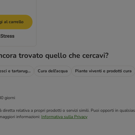
i al carrello
ncora trovato quello che cercavi?
Mangime per pesci e tartarughe
Cura dell'acqua
Piante viventi e prodotti cura
30 giorni
blicità diretta relativa a propri prodotti o servizi simili. Puoi opporti in q
 maggiori informazioni:
Informativa sulla Privacy