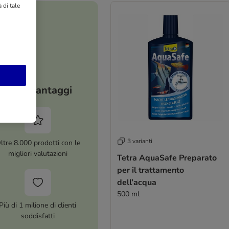
 di tale
I tuoi vantaggi
3 varianti
ltre 8.000 prodotti con le
migliori valutazioni
Tetra AquaSafe Preparato
per il trattamento
dell’acqua
500 ml
Più di 1 milione di clienti
soddisfatti