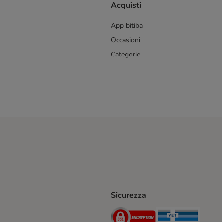
Acquisti
App bitiba
Occasioni
Categorie
Sicurezza
iane. Shipping Method
Post. Shipping Method
Security
Securit
hod