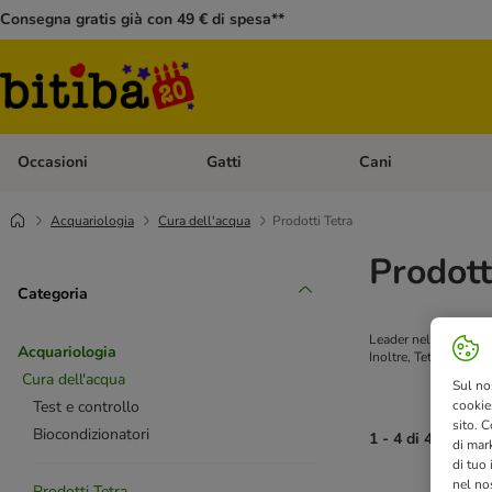
Consegna gratis già con 49 € di spesa**
Occasioni
Gatti
Cani
Apri Menù Categoria: Occasioni
Apri Menù Categoria: 
Acquariologia
Cura dell'acqua
Prodotti Tetra
Prodott
Categoria
Leader nel settore de
Acquariologia
Inoltre, Tetra dispone
Cura dell'acqua
Sul no
cookies
Test e controllo
sito. C
Biocondizionatori
1 - 4 di 4 risultati
di mark
di tuo
nel nos
Prodotti Tetra