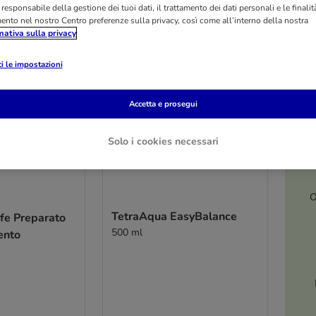
l responsabile della gestione dei tuoi dati, il trattamento dei dati personali e le finalità
mento nel nostro Centro preferenze sulla privacy, così come all’interno della nostra
mativa sulla privacy
i le impostazioni
Accetta e prosegui
Solo i cookies necessari
O
TetraAqua EasyBalance
fe Preparato
500 ml
ento