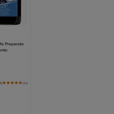
fe Preparato
ento
/5
(
50
)