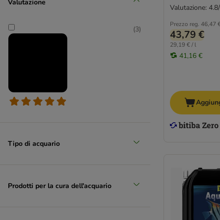
Valutazione
Valutazione: 4.8
Prezzo reg.
46,47 
(
3
)
43,79 €
29,19 € / l
41,16 €
Aggiung
Tipo di acquario
Prodotti per la cura dell'acquario