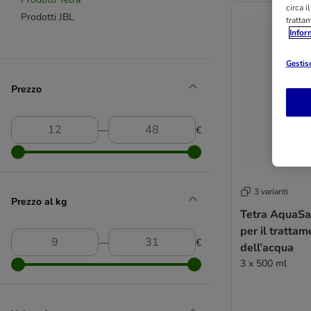
circa i
Prodotti JBL
tratta
Infor
Gestisc
Prezzo
―
€
3 varianti
Prezzo al kg
Tetra AquaSa
per il trattam
―
€
dell’acqua
3 x 500 ml