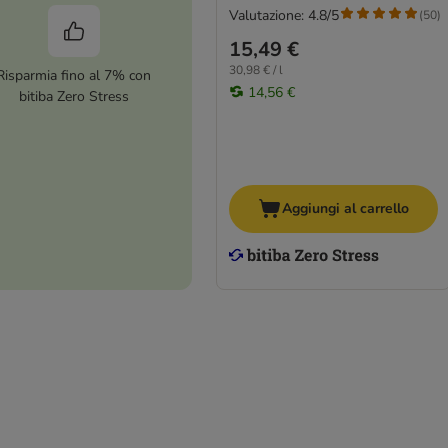
Valutazione: 4.8/5
(
50
)
15,49 €
30,98 € / l
Risparmia fino al 7% con
14,56 €
bitiba Zero Stress
Aggiungi al carrello