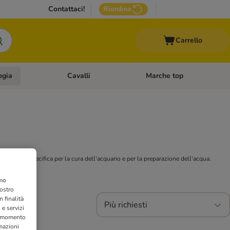
Contattaci!
Riordina
Carrello
ogia
Cavalli
Marche top
egoria: Roditori & Uccelli
Apri Menù Categoria: Acquariologia
Apri Menù Categoria: Cavalli
 una gamma specifica per la cura dell'acquario e per la preparazione dell'acqua.
amo
nostro
 finalità
Più richiesti
 e servizi
si momento
rmazioni