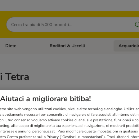
Cerca
Diete
Roditori & Uccelli
Acquariol
Gatti
Apri Menù Categoria: Cani
Apri Menù Categoria: Diete
Apri Menù Cat
i Tetra
ll'acquaristica, Tetra mette a tua disposizione la sua sapienza in materia per offrirti
Aiutaci a migliorare bitiba!
 di test per le caratteristiche chimiche dell'acqua.
stro sito web vengono utilizzati cookies, pixel e altre tecnologie analoghe. Utilizzi
 strettamente necessari per consentirti di navigare e di fare acquisti all’interno del 
on il tuo consenso vogliamo attivare cookies di analisi e prestazione, funzionali e con
eting, allo scopo di migliorare la tua esperienza di navigazione, di mostrarti prodotti
 interesse e annunci personalizzati. Puoi modificare queste impostazioni in qualsia
tro Centro preferenze sulla Privacy (“Gestisci le impostazioni”). Trovi ulteriori info