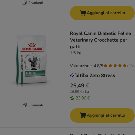
2 varianti
Aggiungi al carrello
Royal Canin Diabetic Feline
Veterinary Crocchette per
gatti
1,5 kg
Valutazione: 4.8/5
(
30
)
25,49 €
16,99 € / kg
23,96 €
3 varianti
Aggiungi al carrello