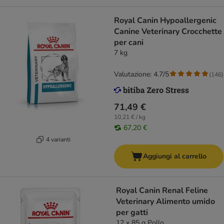
Royal Canin Hypoallergenic
Canine Veterinary Crocchette
per cani
7 kg
Valutazione: 4.7/5
(
146
)
71,49 €
10,21 € / kg
67,20 €
4 varianti
Aggiungi al carrello
Royal Canin Renal Feline
Veterinary Alimento umido
per gatti
12 x 85 g Pollo