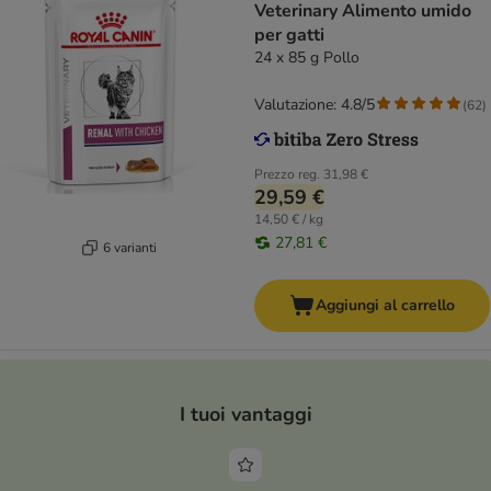
Veterinary Alimento umido
per gatti
24 x 85 g Pollo
Valutazione: 4.8/5
(
62
)
Prezzo reg.
31,98 €
29,59 €
14,50 € / kg
27,81 €
6 varianti
Aggiungi al carrello
I tuoi vantaggi