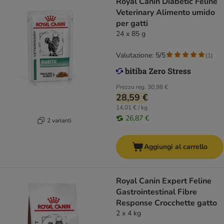
Royal Canin Diabetic Feline
Veterinary Alimento umido
per gatti
24 x 85 g
Valutazione: 5/5
(
1
)
Prezzo reg.
30,98 €
28,59 €
14,01 € / kg
26,87 €
2 varianti
Aggiungi al carrello
Royal Canin Expert Feline
Gastrointestinal Fibre
Response Crocchette gatto
2 x 4 kg