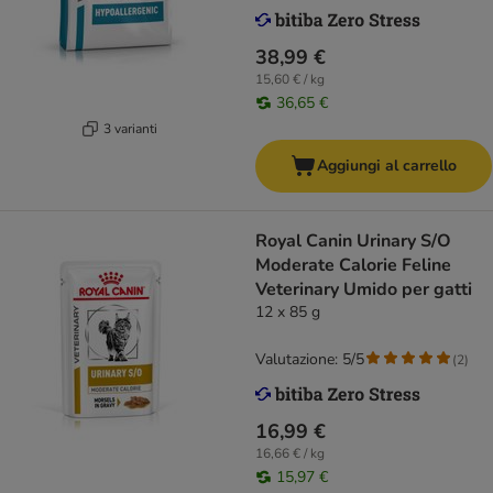
38,99 €
15,60 € / kg
36,65 €
3 varianti
Aggiungi al carrello
Royal Canin Urinary S/O
Moderate Calorie Feline
Veterinary Umido per gatti
12 x 85 g
Valutazione: 5/5
(
2
)
16,99 €
16,66 € / kg
15,97 €