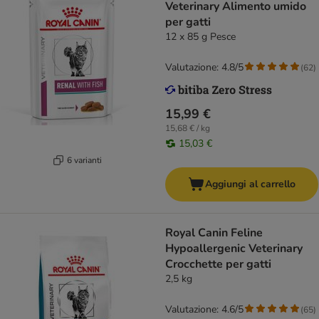
Veterinary Alimento umido
per gatti
12 x 85 g Pesce
Valutazione: 4.8/5
(
62
)
15,99 €
15,68 € / kg
15,03 €
6 varianti
Aggiungi al carrello
Royal Canin Feline
Hypoallergenic Veterinary
Crocchette per gatti
2,5 kg
Valutazione: 4.6/5
(
65
)