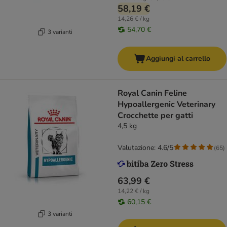
58,19 €
14,26 € / kg
54,70 €
3 varianti
Aggiungi al carrello
Royal Canin Feline
Hypoallergenic Veterinary
Crocchette per gatti
4,5 kg
Valutazione: 4.6/5
(
65
)
63,99 €
14,22 € / kg
60,15 €
3 varianti