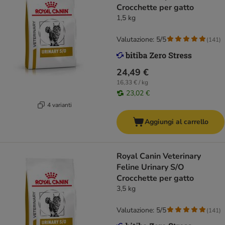
Crocchette per gatto
1,5 kg
Valutazione: 5/5
(
141
)
24,49 €
16,33 € / kg
23,02 €
4 varianti
Aggiungi al carrello
Royal Canin Veterinary
Feline Urinary S/O
Crocchette per gatto
3,5 kg
Valutazione: 5/5
(
141
)