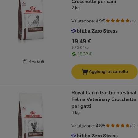
Crocchette per cani
2 kg
Valutazione: 4.9/5
(
78
)
19,49 €
9,75 € / kg
18,32 €
4 varianti
Aggiungi al carrello
Royal Canin Gastrointestinal
Feline Veterinary Crocchette
per gatti
4 kg
Valutazione: 4.8/5
(
82
)