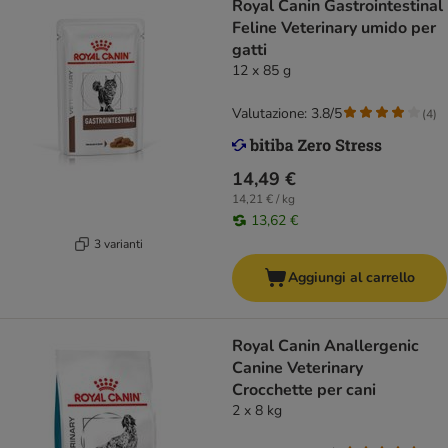
Royal Canin Gastrointestinal
Feline Veterinary umido per
gatti
12 x 85 g
Valutazione: 3.8/5
(
4
)
14,49 €
14,21 € / kg
13,62 €
3 varianti
Aggiungi al carrello
Royal Canin Anallergenic
Canine Veterinary
Crocchette per cani
2 x 8 kg