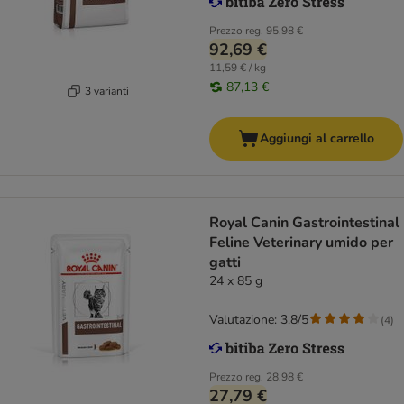
Prezzo reg.
95,98 €
92,69 €
11,59 € / kg
87,13 €
3 varianti
Aggiungi al carrello
Royal Canin Gastrointestinal
Feline Veterinary umido per
gatti
24 x 85 g
Valutazione: 3.8/5
(
4
)
Prezzo reg.
28,98 €
27,79 €