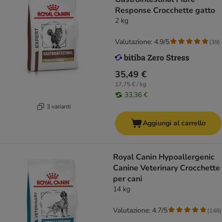
Response Crocchette gatto
2 kg
Valutazione: 4.9/5
(
39
)
35,49 €
17,75 € / kg
33,36 €
3 varianti
Aggiungi al carrello
Royal Canin Hypoallergenic
Canine Veterinary Crocchette
per cani
14 kg
Valutazione: 4.7/5
(
146
)