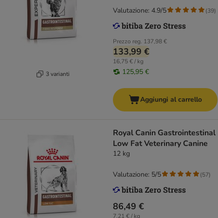
Valutazione: 4.9/5
(
39
)
Prezzo reg.
137,98 €
133,99 €
16,75 € / kg
125,95 €
3 varianti
Aggiungi al carrello
Royal Canin Gastrointestinal
Low Fat Veterinary Canine
12 kg
Valutazione: 5/5
(
57
)
86,49 €
7,21 € / kg