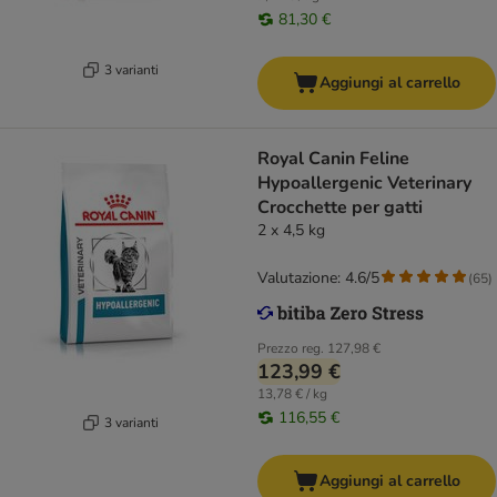
81,30 €
3 varianti
Aggiungi al carrello
Royal Canin Feline
Hypoallergenic Veterinary
Crocchette per gatti
2 x 4,5 kg
Valutazione: 4.6/5
(
65
)
Prezzo reg.
127,98 €
123,99 €
13,78 € / kg
116,55 €
3 varianti
Aggiungi al carrello