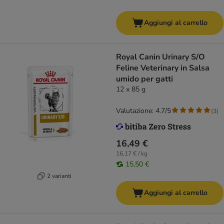
Aggiungi al carrello
Royal Canin Urinary S/O
Feline Veterinary in Salsa
umido per gatti
12 x 85 g
Valutazione: 4.7/5
(
3
)
16,49 €
16,17 € / kg
15,50 €
2 varianti
Aggiungi al carrello