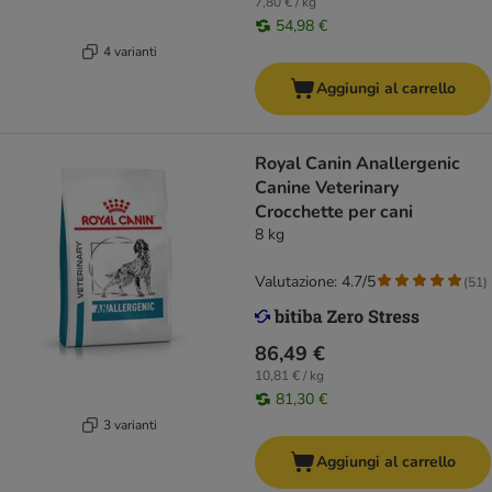
7,80 € / kg
54,98 €
4 varianti
Aggiungi al carrello
Royal Canin Anallergenic
Canine Veterinary
Crocchette per cani
8 kg
Valutazione: 4.7/5
(
51
)
86,49 €
10,81 € / kg
81,30 €
3 varianti
Aggiungi al carrello