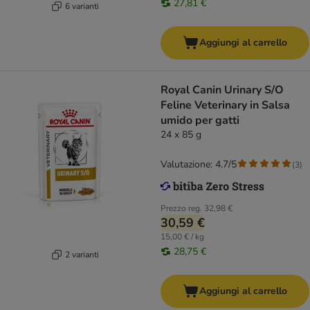
27,81 €
6 varianti
Aggiungi al carrello
Royal Canin Urinary S/O
Feline Veterinary in Salsa
umido per gatti
24 x 85 g
Valutazione: 4.7/5
(
3
)
Prezzo reg.
32,98 €
30,59 €
15,00 € / kg
28,75 €
2 varianti
Aggiungi al carrello