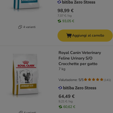
98,99 €
7,07 € / kg
93,05 €
4 varianti
Aggiungi al carrello
Royal Canin Veterinary
Feline Urinary S/O
Crocchette per gatto
7 kg
Valutazione: 5/5
(
141
)
64,49 €
9,21 € / kg
60,62 €
4 varianti