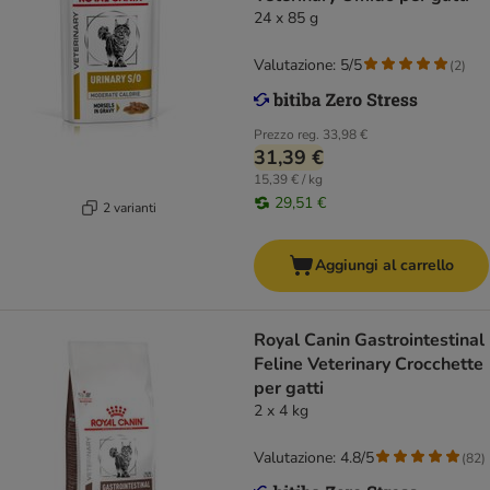
24 x 85 g
Valutazione: 5/5
(
2
)
Prezzo reg.
33,98 €
31,39 €
15,39 € / kg
29,51 €
2 varianti
Aggiungi al carrello
Royal Canin Gastrointestinal
Feline Veterinary Crocchette
per gatti
2 x 4 kg
Valutazione: 4.8/5
(
82
)