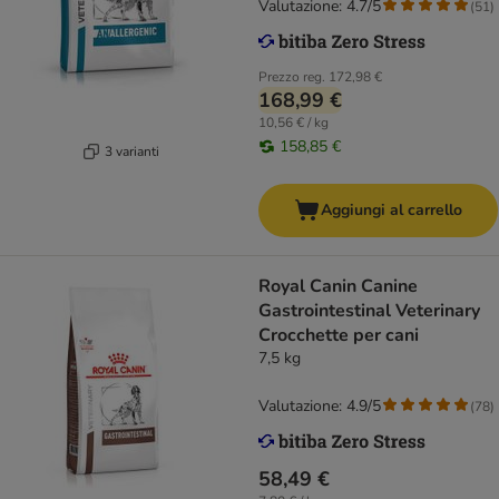
Valutazione: 4.7/5
(
51
)
Prezzo reg.
172,98 €
168,99 €
10,56 € / kg
158,85 €
3 varianti
Aggiungi al carrello
Royal Canin Canine
Gastrointestinal Veterinary
Crocchette per cani
7,5 kg
Valutazione: 4.9/5
(
78
)
58,49 €