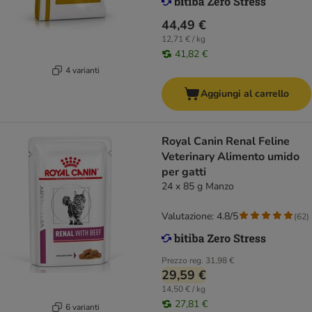
44,49 €
12,71 € / kg
41,82 €
4 varianti
Aggiungi al carrello
Royal Canin Renal Feline
Veterinary Alimento umido
per gatti
24 x 85 g Manzo
Valutazione: 4.8/5
(
62
)
Prezzo reg.
31,98 €
29,59 €
14,50 € / kg
27,81 €
6 varianti