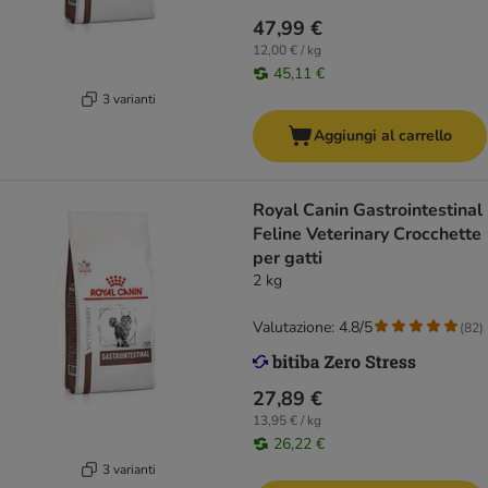
47,99 €
12,00 € / kg
45,11 €
3 varianti
Aggiungi al carrello
Royal Canin Gastrointestinal
Feline Veterinary Crocchette
per gatti
2 kg
Valutazione: 4.8/5
(
82
)
27,89 €
13,95 € / kg
26,22 €
3 varianti