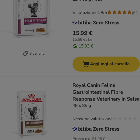
Valutazione: 4.8/5
(
62
)
15,99 €
15,68 € / kg
15,03 €
6 varianti
Aggiungi al carrello
Royal Canin Feline
Gastrointestinal Fibre
Response Veterinary in Salsa
48 x 85 g
Nessuna valutazione
Prezzo reg.
61,96 €