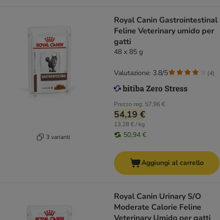
Royal Canin Gastrointestinal
Feline Veterinary umido per
gatti
48 x 85 g
Valutazione: 3.8/5
(
4
)
Prezzo reg.
57,96 €
54,19 €
13,28 € / kg
50,94 €
3 varianti
Aggiungi al carrello
Royal Canin Urinary S/O
Moderate Calorie Feline
Veterinary Umido per gatti