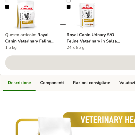
Royal Canin Veterinary Feline Urinary S/O Crocchette per gatto
Royal Canin Urinary S/O Feline Vet
Questo articolo
:
Royal
Royal Canin Urinary S/O
Canin Veterinary Feline
Feline Veterinary in Salsa
Urinary S/O Crocchette per
1,5 kg
umido per gatti
24 x 85 g
gatto
Descrizione
Componenti
Razioni consigliate
Valutaz