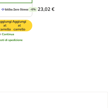
23,02 €
-6%
ggiungi
Aggiungi
al
al
carrello
carrello
i
Continua
osti di spedizione