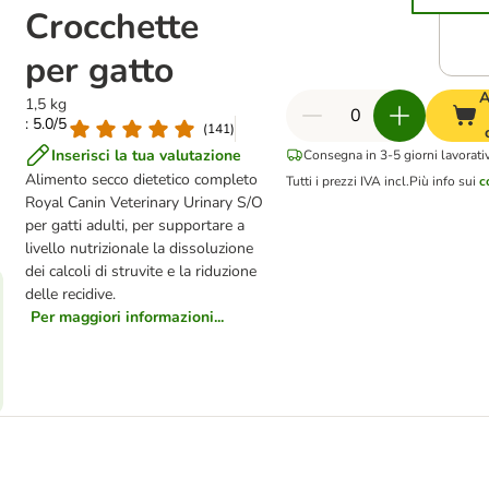
Crocchette
per gatto
A
1,5 kg
: 5.0/5
(
141
)
Inserisci la tua valutazione
Consegna in 3-5 giorni lavorativ
Alimento secco dietetico completo
Tutti i prezzi IVA incl.
Più info sui
c
Royal Canin Veterinary Urinary S/O
per gatti adulti, per supportare a
livello nutrizionale la dissoluzione
dei calcoli di struvite e la riduzione
delle recidive.
Per maggiori informazioni...