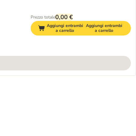
0,00 €
Prezzo totale
Aggiungi entrambi
Aggiungi entrambi
a carrello
a carrello