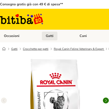
Consegna gratis già con 49 € di spesa**
Occasioni
Gatti
Cani
Apri Menù Categoria: Occasioni
Apri Menù Categoria: 
Gatti
Crocchette per gatti
Royal Canin Feline Veterinary & Expert