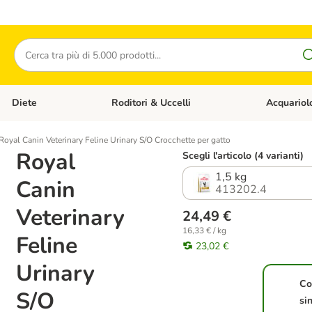
Cerca
Diete
Roditori & Uccelli
Acquariol
Gatti
Apri Menù Categoria: Cani
Apri Menù Categoria: Diete
Apri Menù Cat
Royal Canin Veterinary Feline Urinary S/O Crocchette per gatto
Royal
Scegli l'articolo (4 varianti)
1,5 kg
Canin
413202.4
Veterinary
24,49 €
16,33 € / kg
Feline
23,02 €
Urinary
Co
S/O
si