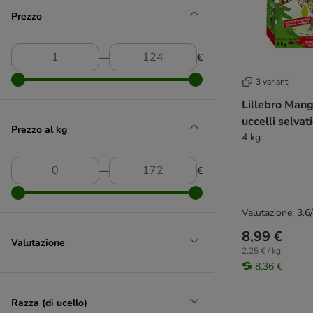
(
4
)
Prezzo
―
€
JR Farm
3 varianti
(
48
)
Lillebro Man
uccelli selvat
Prezzo al kg
4 kg
Lillebro
―
€
Valutazione: 3.6
8,99 €
Valutazione
2,25 € / kg
8,36 €
Razza (di ucello)