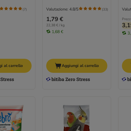
Valutazione: 4.8/5
Valut
(
7
)
(
33
)
1,79 €
Prezz
3,1
22,38 € / kg
1,68 €
3
i al carrello
Aggiungi al carrello