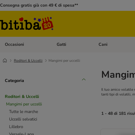
Consegna gratis già con 49 € di spesa**
Occasioni
Gatti
Cani
Apri Menù Categoria: Occasioni
Apri Menù Categoria: 
Roditori & Uccelli
Mangimi per uccelli
Mangimi
Categoria
Il tuo amico volatile
tanti tipi di volatil
Roditori & Uccelli
Mangimi per uccelli
Tutte le marche
1 - 48 di 181 risu
Uccelli selvatici
Lillebro
Versele-Laga