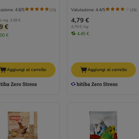
azione: 4.8/5
Valutazione: 4.4/5
(
33
)
(
28
)
4,79 €
o reg.
3,58 €
9 €
4,79 € / kg
4,45 €
,00 €
Aggiungi al carrello
Aggiungi al carrello