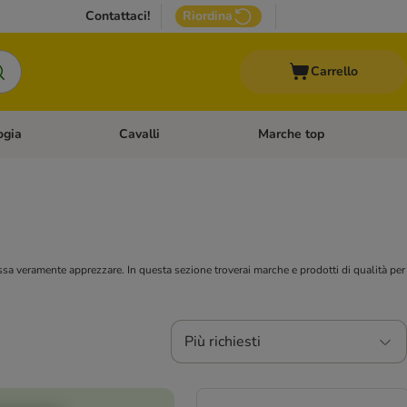
Contattaci!
Riordina
Carrello
ogia
Cavalli
Marche top
egoria: Roditori & Uccelli
Apri Menù Categoria: Acquariologia
Apri Menù Categoria: Cavalli
sa veramente apprezzare. In questa sezione troverai marche e prodotti di qualità per
Più richiesti