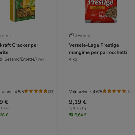
varianti
2 varianti
kraft Cracker per
Versele-Laga Prestige
rite
mangime per parrocchetti
ick Sesamo/Erbette/Kiwi
4 kg
azione: 4.8/5
Valutazione: 4.6/5
(
33
)
(
5
)
9 €
9,19 €
 € / kg
2,30 € / kg
,68 €
8,64 €