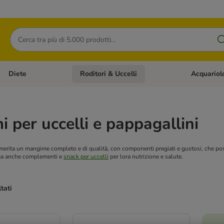
Cerca
Diete
Roditori & Uccelli
Acquariol
Gatti
Apri Menù Categoria: Cani
Apri Menù Categoria: Diete
Apri Menù Cat
 per uccelli e pappagallini
 merita un mangime completo e di qualità, con componenti pregiati e gustosi, che pos
i, ma anche complementi e
snack per uccelli
per lora nutrizione e salute.
ltati