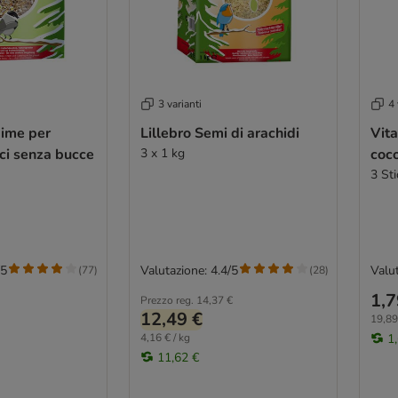
3 varianti
4 
gime per
Lillebro Semi di arachidi
Vita
ici senza bucce
3 x 1 kg
coco
3 St
/5
Valutazione: 4.4/5
Valut
(
77
)
(
28
)
1,7
Prezzo reg.
14,37 €
12,49 €
19,89
4,16 € / kg
1
11,62 €