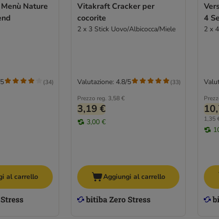
 Menù Nature
Vitakraft Cracker per
Ver
end
cocorite
4 S
2 x 3 Stick Uovo/Albicocca/Miele
2 x 
/5
Valutazione: 4.8/5
Valut
(
34
)
(
33
)
Prezzo reg.
3,58 €
Prezz
3,19 €
10,
1,35 €
3,00 €
1
i al carrello
Aggiungi al carrello