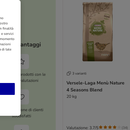
amo
nostro
 finalità
 e servizi
si momento
I tuoi vantaggi
rmazioni
 di tale
3 varianti
ltre 8.000 prodotti con le
migliori valutazioni
Versele-Laga Menù Nature
4 Seasons Blend
20 kg
Più di 1 milione di clienti
soddisfatti
Valutazione: 3.7/5
(
34
)