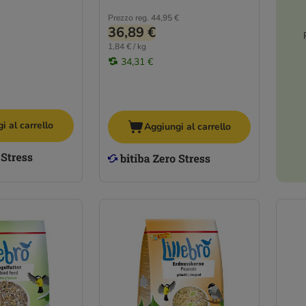
Prezzo reg.
44,95 €
36,89 €
1,84 € / kg
34,31 €
i al carrello
Aggiungi al carrello