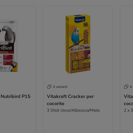
4 varianti
4 
 Nutribird P15
Vitakraft Cracker per
Vita
cocorite
coco
3 Stick Uovo/Albicocca/Miele
2 x 