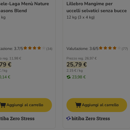
sele-Laga Menù Nature
Lillebro Mangime per
easons Blend
uccelli selvatici senza bucce
4 kg
12 kg (3 x 4 kg)
azione: 3.7/5
Valutazione: 3.6/5
(
34
)
(
77
)
o reg.
11,98 €
Prezzo reg.
26,97 €
79 €
25,79 €
 / kg
2,15 € / kg
0,14 €
23,98 €
Aggiungi al carrello
Aggiungi al carrello