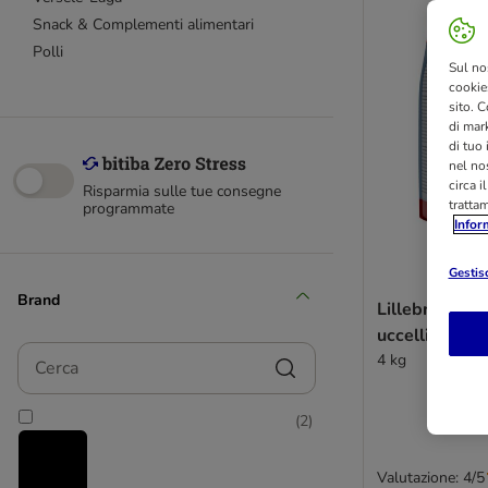
Snack & Complementi alimentari
Polli
Sul no
cookies
sito. C
di mark
di tuo
nel nos
circa i
Risparmia sulle tue consegne
tratta
programmate
Infor
Gestisc
Brand
Lillebro Man
uccelli selvati
Cerca
4 kg
(
2
)
Valutazione: 4/5