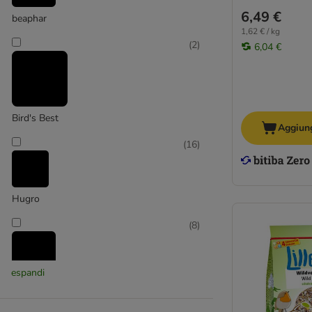
6,49 €
beaphar
1,62 € / kg
(
2
)
6,04 €
Bird's Best
Aggiung
(
16
)
Hugro
(
8
)
espandi
JR Birds