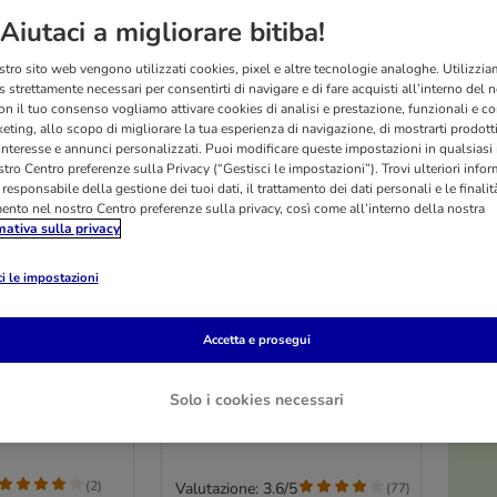
Aiutaci a migliorare bitiba!
stro sito web vengono utilizzati cookies, pixel e altre tecnologie analoghe. Utilizzi
 strettamente necessari per consentirti di navigare e di fare acquisti all’interno del 
on il tuo consenso vogliamo attivare cookies di analisi e prestazione, funzionali e con
eting, allo scopo di migliorare la tua esperienza di navigazione, di mostrarti prodotti
 interesse e annunci personalizzati. Puoi modificare queste impostazioni in qualsia
tro Centro preferenze sulla Privacy (“Gestisci le impostazioni”). Trovi ulteriori info
l responsabile della gestione dei tuoi dati, il trattamento dei dati personali e le finalità
mento nel nostro Centro preferenze sulla privacy, così come all’interno della nostra
mativa sulla privacy
i le impostazioni
3 varianti
O
gime per
Lillebro Mangime per
ci
Accetta e prosegui
uccelli selvatici senza bucce
20 kg
Solo i cookies necessari
(
2
)
Valutazione: 3.6/5
(
77
)