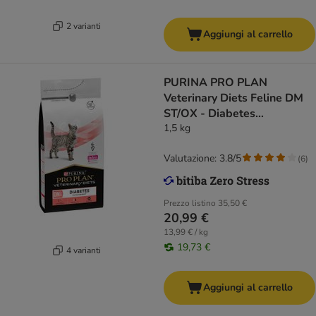
2 varianti
Aggiungi al carrello
PURINA PRO PLAN
Veterinary Diets Feline DM
ST/OX - Diabetes
Management
1,5 kg
Valutazione: 3.8/5
(
6
)
Prezzo listino
35,50 €
20,99 €
13,99 € / kg
19,73 €
4 varianti
Aggiungi al carrello