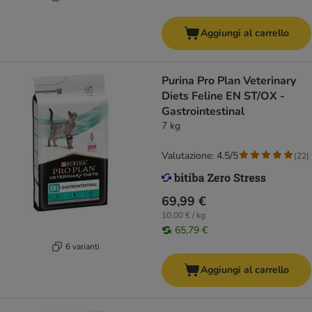
Aggiungi al carrello
Purina Pro Plan Veterinary
Diets Feline EN ST/OX -
Gastrointestinal
7 kg
Valutazione: 4.5/5
(
22
)
69,99 €
10,00 € / kg
65,79 €
6 varianti
Aggiungi al carrello