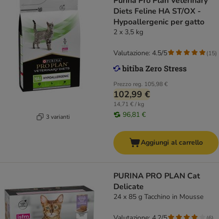
Purina Pro Plan Veterinary
Diets Feline HA ST/OX -
Hypoallergenic per gatto
2 x 3,5 kg
Valutazione: 4.5/5
(
15
)
Prezzo reg.
105,98 €
102,99 €
14,71 € / kg
96,81 €
3 varianti
Aggiungi al carrello
PURINA PRO PLAN Cat
Delicate
24 x 85 g Tacchino in Mousse
Valutazione: 4.2/5
(
6
)