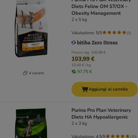
Diets Feline OM ST/OX -
Obesity Management
2 x 5 kg
Valutazione: 5/5
(
5
)
Prezzo reg.
106,98 €
103,99 €
10,40 € / kg
97,75 €
4 varianti
Aggiungi al carrello
Purina Pro Plan Veterinary
Diets HA Hypoallergenic
2 x 3 kg
Valutazione: 4.5/5
(
20
)