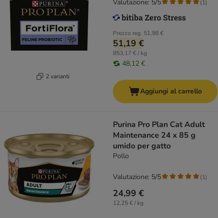
Valutazione: 5/5
(
1
)
Prezzo reg.
51,98 €
51,19 €
853,17 € / kg
48,12 €
2 varianti
Aggiungi al carrello
Purina Pro Plan Cat Adult
Maintenance 24 x 85 g
umido per gatto
Pollo
Valutazione: 5/5
(
1
)
24,99 €
12,25 € / kg