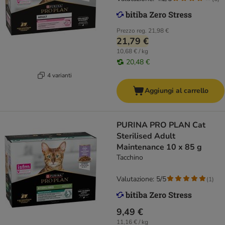
Prezzo reg.
21,98 €
21,79 €
10,68 € / kg
20,48 €
4 varianti
Aggiungi al carrello
PURINA PRO PLAN Cat
Sterilised Adult
Maintenance 10 x 85 g
Tacchino
Valutazione: 5/5
(
1
)
9,49 €
11,16 € / kg