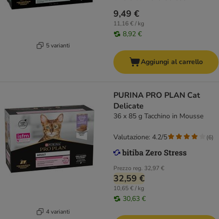
9,49 €
11,16 € / kg
8,92 €
5 varianti
Aggiungi al carrello
PURINA PRO PLAN Cat
Delicate
36 x 85 g Tacchino in Mousse
Valutazione: 4.2/5
(
6
)
Prezzo reg.
32,97 €
32,59 €
10,65 € / kg
30,63 €
4 varianti