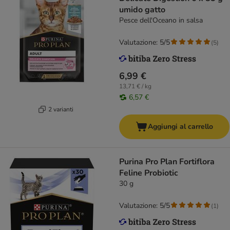
umido gatto
Pesce dell'Oceano in salsa
Valutazione: 5/5
(
5
)
6,99 €
13,71 € / kg
6,57 €
2 varianti
Aggiungi al carrello
Purina Pro Plan Fortiflora
Feline Probiotic
30 g
Valutazione: 5/5
(
1
)