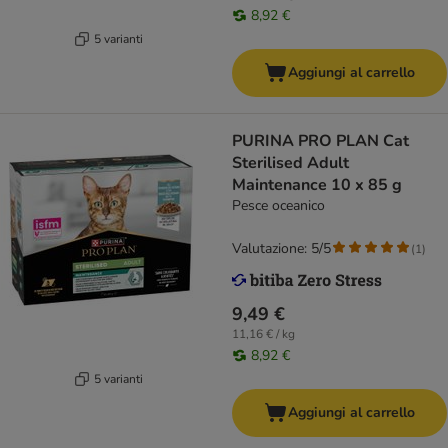
8,92 €
5 varianti
Aggiungi al carrello
PURINA PRO PLAN Cat
Sterilised Adult
Maintenance 10 x 85 g
Pesce oceanico
Valutazione: 5/5
(
1
)
9,49 €
11,16 € / kg
8,92 €
5 varianti
Aggiungi al carrello