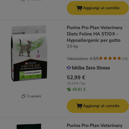
Aggiungi al carrello
Purina Pro Plan Veterinary
Diets Feline HA ST/OX -
Hypoallergenic per gatto
3,5 kg
Valutazione: 4.5/5
(
15
)
52,99 €
15,14 € / kg
49,81 €
3 varianti
Aggiungi al carrello
Purina Pro Plan Veterinary