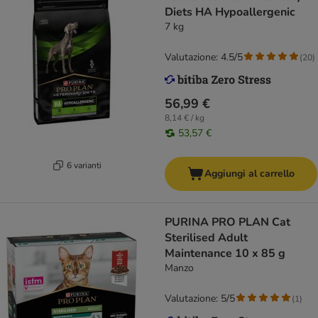
Diets HA Hypoallergenic
7 kg
Valutazione: 4.5/5
(
20
)
56,99 €
8,14 € / kg
53,57 €
6 varianti
Aggiungi al carrello
PURINA PRO PLAN Cat
Sterilised Adult
Maintenance 10 x 85 g
Manzo
Valutazione: 5/5
(
1
)