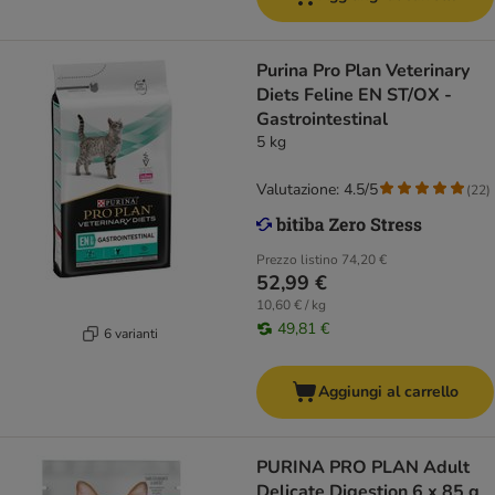
Purina Pro Plan Veterinary
Diets Feline EN ST/OX -
Gastrointestinal
5 kg
Valutazione: 4.5/5
(
22
)
Prezzo listino
74,20 €
52,99 €
10,60 € / kg
49,81 €
6 varianti
Aggiungi al carrello
PURINA PRO PLAN Adult
Delicate Digestion 6 x 85 g