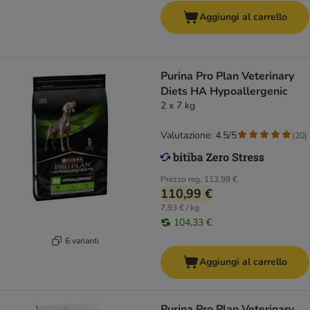
Aggiungi al carrello
Purina Pro Plan Veterinary
Diets HA Hypoallergenic
2 x 7 kg
Valutazione: 4.5/5
(
20
)
Prezzo reg.
113,98 €
110,99 €
7,93 € / kg
104,33 €
6 varianti
Aggiungi al carrello
Purina Pro Plan Veterinary