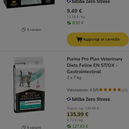
9,49 €
11,16 € / kg
8,92 €
5 varianti
Aggiungi al carrello
Purina Pro Plan Veterinary
Diets Feline EN ST/OX -
Gastrointestinal
2 x 7 kg
Valutazione: 4.5/5
(
22
)
Prezzo reg.
139,98 €
135,99 €
9,71 € / kg
127,83 €
6 varianti