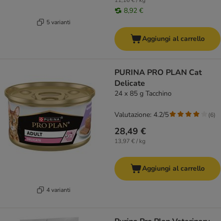
11,16 € / kg
8,92 €
5 varianti
Aggiungi al carrello
PURINA PRO PLAN Cat
Delicate
24 x 85 g Tacchino
Valutazione: 4.2/5
(
6
)
28,49 €
13,97 € / kg
Aggiungi al carrello
4 varianti