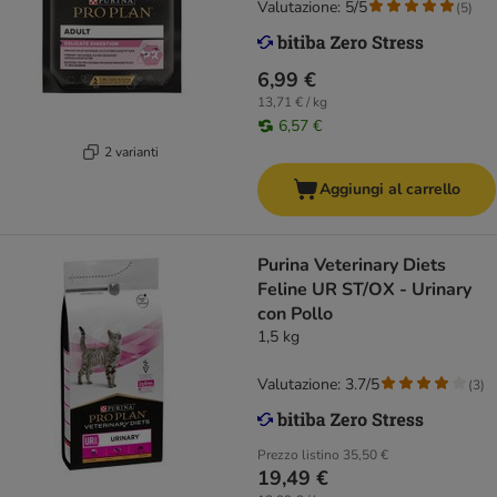
Valutazione: 5/5
(
5
)
6,99 €
13,71 € / kg
6,57 €
2 varianti
Aggiungi al carrello
Purina Veterinary Diets
Feline UR ST/OX - Urinary
con Pollo
1,5 kg
Valutazione: 3.7/5
(
3
)
Prezzo listino
35,50 €
19,49 €