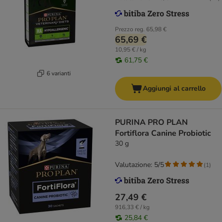
Prezzo reg.
65,98 €
65,69 €
10,95 € / kg
61,75 €
6 varianti
Aggiungi al carrello
PURINA PRO PLAN
Fortiflora Canine Probiotic
30 g
Valutazione: 5/5
(
1
)
27,49 €
916,33 € / kg
25,84 €