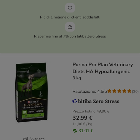
Più di 1 milione di clienti soddisfatti
Risparmia fino al 7% con bitiba Zero Stress
Purina Pro Plan Veterinary
Diets HA Hypoallergenic
3 kg
Valutazione: 4.5/5
(
20
)
Prezzo listino
49,90 €
32,99 €
11,00 € / kg
31,01 €
6 varianti