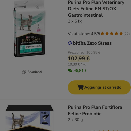
Purina Pro Plan Veterinary
Diets Feline EN ST/OX -
Gastrointestinal
2 x 5 kg
Valutazione: 4.5/5
(
22
)
Prezzo reg.
105,98 €
102,99 €
10,30 € / kg
96,81 €
6 varianti
Aggiungi al carrello
Purina Pro Plan Fortiflora
Feline Probiotic
2 x 30 g