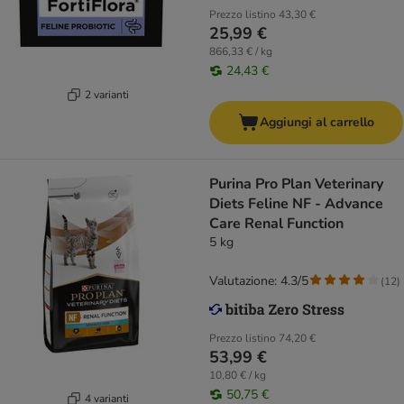
Prezzo listino
43,30 €
25,99 €
866,33 € / kg
24,43 €
2 varianti
Aggiungi al carrello
Purina Pro Plan Veterinary
Diets Feline NF - Advance
Care Renal Function
5 kg
Valutazione: 4.3/5
(
12
)
Prezzo listino
74,20 €
53,99 €
10,80 € / kg
50,75 €
4 varianti