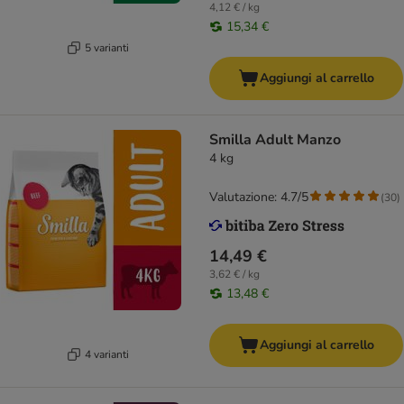
4,12 € / kg
15,34 €
5 varianti
Aggiungi al carrello
Smilla Adult Manzo
4 kg
Valutazione: 4.7/5
(
30
)
14,49 €
3,62 € / kg
13,48 €
Aggiungi al carrello
4 varianti