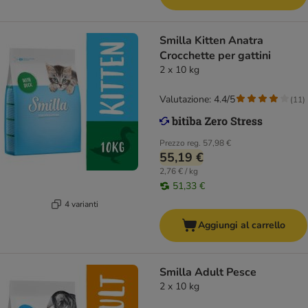
Smilla Kitten Anatra
Crocchette per gattini
2 x 10 kg
Valutazione: 4.4/5
(
11
)
Prezzo reg.
57,98 €
55,19 €
2,76 € / kg
51,33 €
4 varianti
Aggiungi al carrello
Smilla Adult Pesce
2 x 10 kg