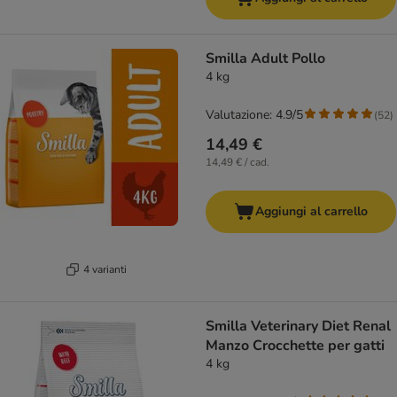
Smilla Adult Pollo
4 kg
Valutazione: 4.9/5
(
52
)
14,49 €
14,49 € / cad.
Aggiungi al carrello
4 varianti
Smilla Veterinary Diet Renal
Manzo Crocchette per gatti
4 kg