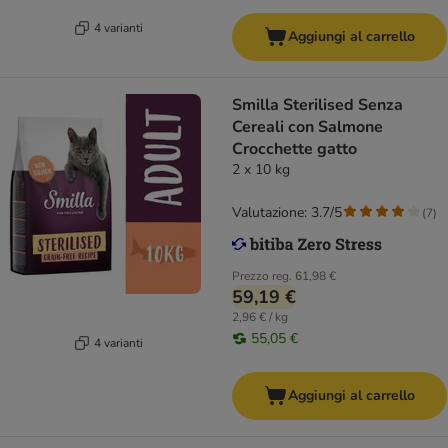
4 varianti
Aggiungi al carrello
Smilla Sterilised Senza
Cereali con Salmone
Crocchette gatto
2 x 10 kg
Valutazione: 3.7/5
(
7
)
Prezzo reg.
61,98 €
59,19 €
2,96 € / kg
55,05 €
4 varianti
Aggiungi al carrello