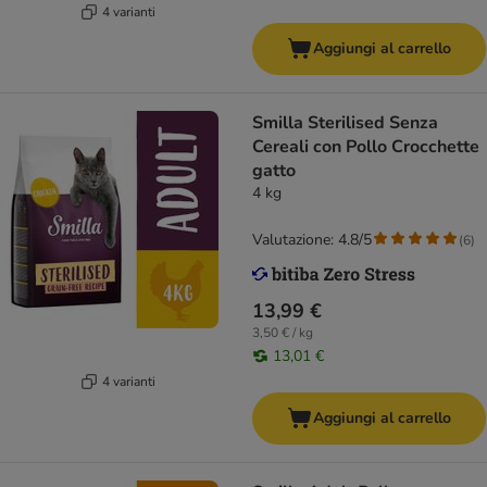
4 varianti
Aggiungi al carrello
Smilla Sterilised Senza
Cereali con Pollo Crocchette
gatto
4 kg
Valutazione: 4.8/5
(
6
)
13,99 €
3,50 € / kg
13,01 €
4 varianti
Aggiungi al carrello