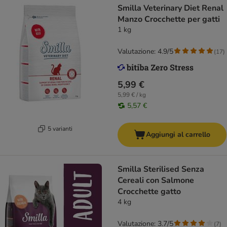
Smilla Veterinary Diet Renal
Manzo Crocchette per gatti
1 kg
Valutazione: 4.9/5
(
17
)
5,99 €
5,99 € / kg
5,57 €
5 varianti
Aggiungi al carrello
Smilla Sterilised Senza
Cereali con Salmone
Crocchette gatto
4 kg
Valutazione: 3.7/5
(
7
)