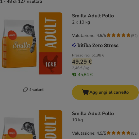
1 - 48 di 127 risultati
Smilla Adult Pollo
2 x 10 kg
Valutazione: 4.9/5
(
52
)
Prezzo reg.
51,98 €
49,29 €
2,46 € / kg
45,84 €
4 varianti
Aggiungi al carrello
Smilla Adult Pollo
10 kg
Valutazione: 4.9/5
(
52
)