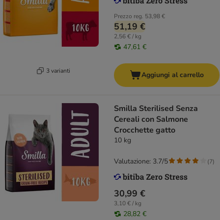
Prezzo reg.
53,98 €
51,19 €
2,56 € / kg
47,61 €
3 varianti
Aggiungi al carrello
Smilla Sterilised Senza
Cereali con Salmone
Crocchette gatto
10 kg
Valutazione: 3.7/5
(
7
)
30,99 €
3,10 € / kg
28,82 €