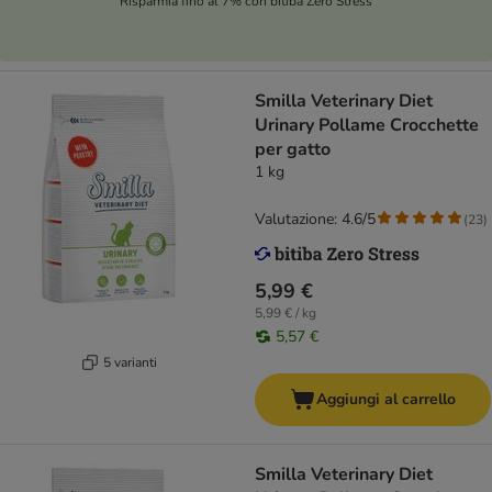
Risparmia fino al 7% con bitiba Zero Stress
Smilla Veterinary Diet
Urinary Pollame Crocchette
per gatto
1 kg
Valutazione: 4.6/5
(
23
)
5,99 €
5,99 € / kg
5,57 €
5 varianti
Aggiungi al carrello
Smilla Veterinary Diet