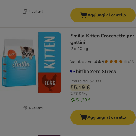
4 varianti
Aggiungi al carrello
Smilla Kitten Crocchette per
gattini
2 x 10 kg
Valutazione: 4.4/5
(
85
)
Prezzo reg.
57,98 €
55,19 €
2,76 € / kg
51,33 €
4 varianti
Aggiungi al carrello