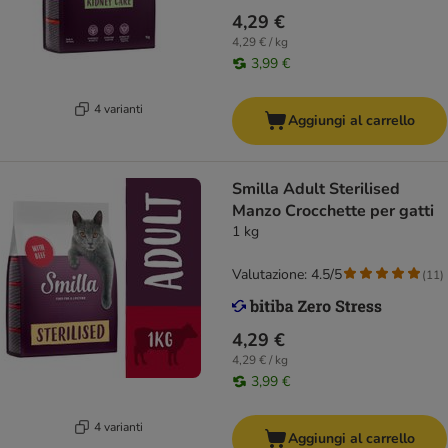
4,29 €
4,29 € / kg
3,99 €
4 varianti
Aggiungi al carrello
Smilla Adult Sterilised
Manzo Crocchette per gatti
1 kg
Valutazione: 4.5/5
(
11
)
4,29 €
4,29 € / kg
3,99 €
4 varianti
Aggiungi al carrello