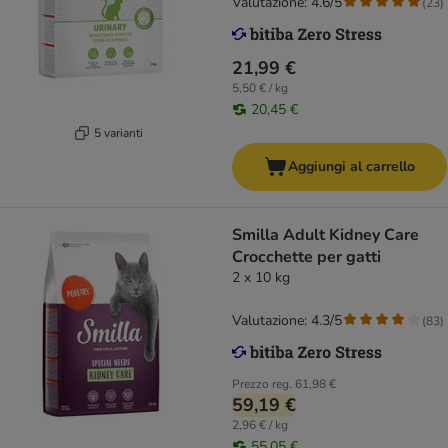
Valutazione: 4.6/5
(
23
)
21,99 €
5,50 € / kg
20,45 €
5 varianti
Aggiungi al carrello
Smilla Adult Kidney Care
Crocchette per gatti
2 x 10 kg
Valutazione: 4.3/5
(
83
)
Prezzo reg.
61,98 €
59,19 €
2,96 € / kg
55,05 €