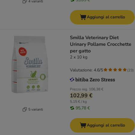
4 varianti
Aggiungi al carrello
Smilla Veterinary Diet
Urinary Pollame Crocchette
per gatto
2 x 10 kg
Valutazione: 4.6/5
(
23
)
Prezzo reg.
106,38 €
102,99 €
5,15 € / kg
95,78 €
5 varianti
Aggiungi al carrello