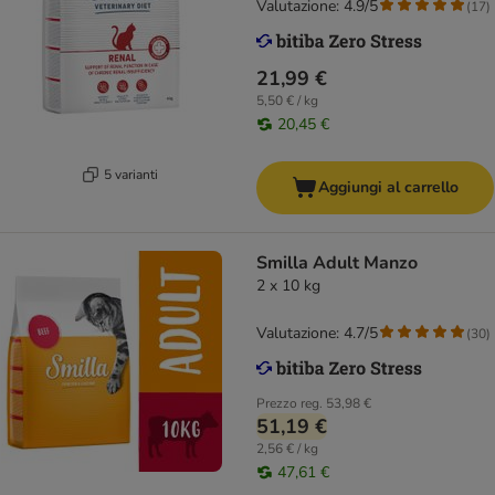
Valutazione: 4.9/5
(
17
)
21,99 €
5,50 € / kg
20,45 €
5 varianti
Aggiungi al carrello
Smilla Adult Manzo
2 x 10 kg
Valutazione: 4.7/5
(
30
)
Prezzo reg.
53,98 €
51,19 €
2,56 € / kg
47,61 €