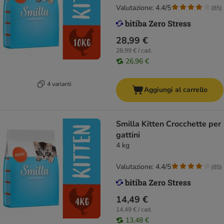
Valutazione: 4.4/5
(
85
)
28,99 €
28,99 € / cad.
26,96 €
4 varianti
Aggiungi al carrello
Smilla Kitten Crocchette per
gattini
4 kg
Valutazione: 4.4/5
(
85
)
14,49 €
14,49 € / cad.
13,48 €