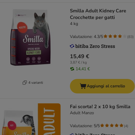
Smilla Adult Kidney Care
Crocchette per gatti
4 kg
Valutazione: 4.3/5
(
83
)
15,49 €
3,87 € / kg
14,41 €
4 varianti
Aggiungi al carrello
Fai scorta! 2 x 10 kg Smilla
Adult Manzo
Valutazione: 5/5
(
4
)