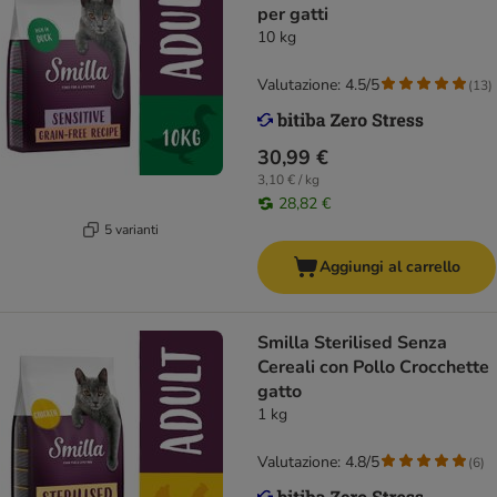
per gatti
10 kg
Valutazione: 4.5/5
(
13
)
30,99 €
3,10 € / kg
28,82 €
5 varianti
Aggiungi al carrello
Smilla Sterilised Senza
Cereali con Pollo Crocchette
gatto
1 kg
Valutazione: 4.8/5
(
6
)