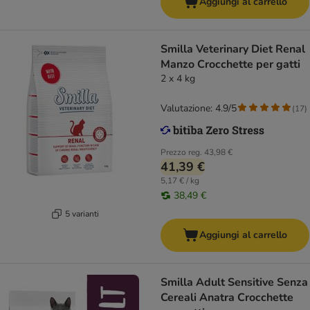
Aggiungi al carrello
Smilla Veterinary Diet Renal
Manzo Crocchette per gatti
2 x 4 kg
Valutazione: 4.9/5
(
17
)
Prezzo reg.
43,98 €
41,39 €
5,17 € / kg
38,49 €
5 varianti
Aggiungi al carrello
Smilla Adult Sensitive Senza
Cereali Anatra Crocchette