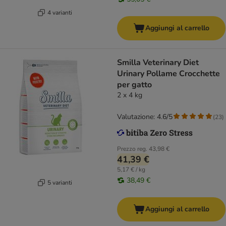
4 varianti
Aggiungi al carrello
Smilla Veterinary Diet
Urinary Pollame Crocchette
per gatto
2 x 4 kg
Valutazione: 4.6/5
(
23
)
Prezzo reg.
43,98 €
41,39 €
5,17 € / kg
38,49 €
5 varianti
Aggiungi al carrello