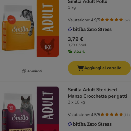
Smilla Adult Pollo
1 kg
Valutazione: 4.9/5
(
52
)
3,79 €
3,79 € / cad.
3,52 €
Aggiungi al carrello
4 varianti
Smilla Adult Sterilised
Manzo Crocchette per gatti
2 x 10 kg
Valutazione: 4.5/5
(
11
)