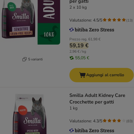
per gatti
2 x 10 kg
Valutazione: 4.5/5
(
13
)
Prezzo reg.
61,98 €
59,19 €
2,96 € / kg
55,05 €
5 varianti
Aggiungi al carrello
Smilla Adult Kidney Care
Crocchette per gatti
1 kg
Valutazione: 4.3/5
(
83
)