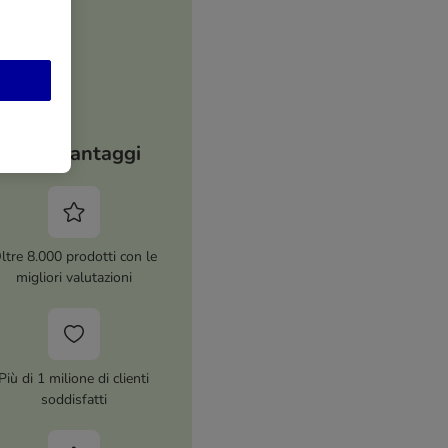
I tuoi vantaggi
ltre 8.000 prodotti con le
migliori valutazioni
Più di 1 milione di clienti
soddisfatti