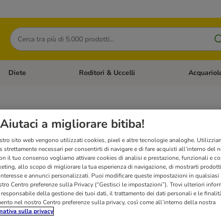
Cerca
Diete
Roditori & Uccelli
Acquariol
Gatti
Apri Menù Categoria: Cani
Apri Menù Categoria: Diete
Apri Menù Cat
tte per gatti Lily's Kitchen
Aiutaci a migliorare bitiba!
stro sito web vengono utilizzati cookies, pixel e altre tecnologie analoghe. Utilizzi
ereali Lily´s Kitchen sono preparate con componenti naturali e di alta qualità, per off
 strettamente necessari per consentirti di navigare e di fare acquisti all’interno del 
e equilibrato e altamente digeribile, ideale in caso di sensibilità alimentari.
on il tuo consenso vogliamo attivare cookies di analisi e prestazione, funzionali e con
eting, allo scopo di migliorare la tua esperienza di navigazione, di mostrarti prodotti
 interesse e annunci personalizzati. Puoi modificare queste impostazioni in qualsia
tro Centro preferenze sulla Privacy (“Gestisci le impostazioni”). Trovi ulteriori info
l responsabile della gestione dei tuoi dati, il trattamento dei dati personali e le finalità
mento nel nostro Centro preferenze sulla privacy, così come all’interno della nostra
mativa sulla privacy