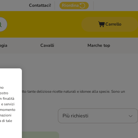
Contattaci!
Riordina
Carrello
ogia
Cavalli
Marche top
egoria: Roditori & Uccelli
Apri Menù Categoria: Acquariologia
Apri Menù Categoria: Cavalli
amo
rire al tuo gatto tante deliziose ricette naturali e idonee alla specie. Sono un
nostro
 finalità
 e servizi
si momento
Più richiesti
rmazioni
 di tale