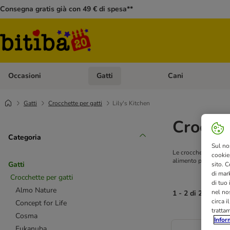
Consegna gratis già con 49 € di spesa**
Occasioni
Gatti
Cani
Apri Menù Categoria: Occasioni
Apri Menù Categoria: 
Gatti
Crocchette per gatti
Lily's Kitchen
Crocche
Categoria
Sul no
Le crocchette senza c
cookies
alimento perfettament
Gatti
sito. C
di mark
Crocchette per gatti
di tuo
Almo Nature
nel nos
1 - 2 di 2 risultati
circa i
Concept for Life
tratta
Cosma
Infor
Eukanuba