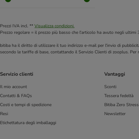
IAMS
James Wellbeloved
Josera
JosiCat
Prezzi IVA incl. **
Visualizza condizioni.
Kattovit
Prezzo regolare = il prezzo più basso che l'articolo ha avuto negli ultimi 
Leonardo
bitiba ha il diritto di utilizzare il tuo indirizzo e-mail per l'invio di pub
Libra Affinity
secondo le tariffe di base, contattando il Servizio Clienti di zooplus. Per
Lily's Kitchen
Lucky Lou
MAC's
Servizio clienti
Vantaggi
Markus Mühle
Monge
Il mio account
Sconti
Nature's Variety
Contatti & FAQs
Tessera fedeltà
Nutrivet
Costi e tempi di spedizione
Bitiba Zero Stress
Oasy
Resi
Newsletter
Optimanova
Etichettatura degli imballaggi
Pan Mięsko
Perfect Fit