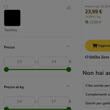
4Vets
Prezzo reg.
26,38 
(
2
)
23,99 €
Advance Affinity
14,99 € / kg
Advance Veterinary Diets
22,55 €
animonda
Tacchino
animonda Integra
Applaws
Bozita
Aggiung
Prezzo
Brekkies
Carnilove
―
€
Crave
Encore
Non hai a
Friskies
Brit
Cibo umido per 
Forza10 Active Line
Prezzo al kg
GranataPet
Greenwoods
―
€
Giochi per gatti
Happy Cat