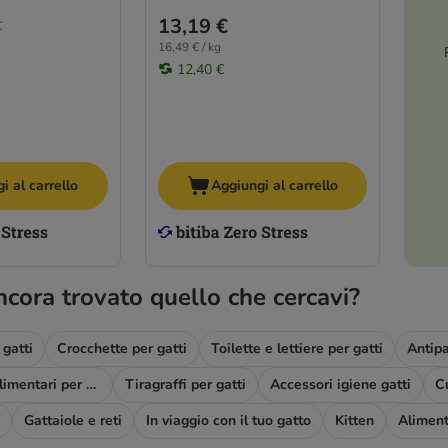
13,19 €
€
16,49 € / kg
12,40 €
i al carrello
Aggiungi al carrello
ncora trovato quello che cercavi?
gatti
Crocchette per gatti
Toilette e lettiere per gatti
Antipa
Complementi alimentari per gatti
Tiragraffi per gatti
Accessori igiene gatti
Gattaiole e reti
In viaggio con il tuo gatto
Kitten
Aliment