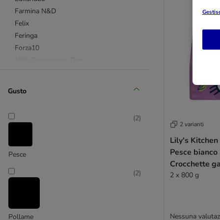
Farmina N&D
Gestisc
Felix
Feringa
Forza10
Hill's Prescription Diet
Hill's Science Plan
PURINA ONE
Gusto
Purina Pro Plan
Purizon
(
2
)
Royal Canin Feline
2 varianti
Royal Canin Feline Breed
Lily's Kitchen
Royal Canin Feline Veterinary & Expert
Pesce bianco
Pesce
Schesir
Crocchette ga
Smilla
(
2
)
2 x 800 g
Trainer
Whiskas
Wild Freedom
Nessuna valutaz
Pollame