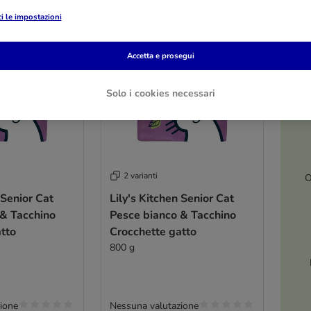
i le impostazioni
Accetta e prosegui
Solo i cookies necessari
2 varianti
O
 Senior Cat
Lily's Kitchen Senior Cat
 & Tacchino
Pesce bianco & Tacchino
tto
Crocchette gatto
800 g
ione
Nessuna valutazione