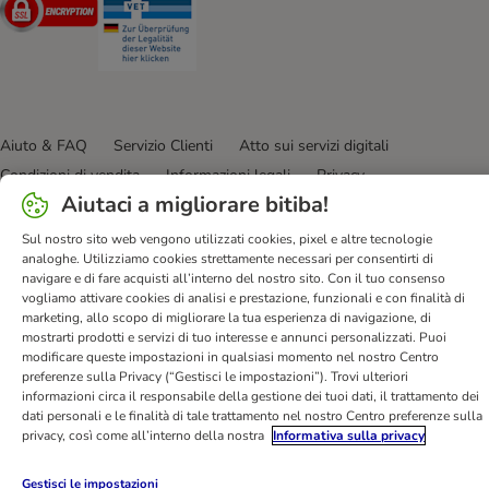
Aiuto & FAQ
Servizio Clienti
Atto sui servizi digitali
Condizioni di vendita
Informazioni legali
Privacy
Aiutaci a migliorare bitiba!
Newsletter
Spese e tempi di consegna
Metodi di Pagamento
Modulo tipo di recesso
Disposizioni ambientali & smaltimento
Sul nostro sito web vengono utilizzati cookies, pixel e altre tecnologie
analoghe. Utilizziamo cookies strettamente necessari per consentirti di
Opt-out
Programma fedeltà
Sconti & Vantaggi
navigare e di fare acquisti all’interno del nostro sito. Con il tuo consenso
Dichiarazione di accessibilità
vogliamo attivare cookies di analisi e prestazione, funzionali e con finalità di
marketing, allo scopo di migliorare la tua esperienza di navigazione, di
bitiba GmbH
2026
mostrarti prodotti e servizi di tuo interesse e annunci personalizzati. Puoi
modificare queste impostazioni in qualsiasi momento nel nostro Centro
preferenze sulla Privacy (“Gestisci le impostazioni”). Trovi ulteriori
informazioni circa il responsabile della gestione dei tuoi dati, il trattamento dei
dati personali e le finalità di tale trattamento nel nostro Centro preferenze sulla
privacy, così come all’interno della nostra
Informativa sulla privacy
Gestisci le impostazioni