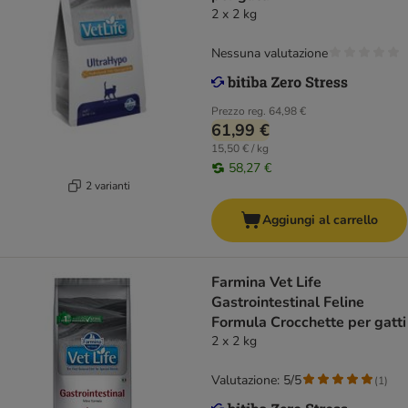
2 x 2 kg
Nessuna valutazione
Prezzo reg.
64,98 €
61,99 €
15,50 € / kg
58,27 €
2 varianti
Aggiungi al carrello
Farmina Vet Life
Gastrointestinal Feline
Formula Crocchette per gatti
2 x 2 kg
Valutazione: 5/5
(
1
)