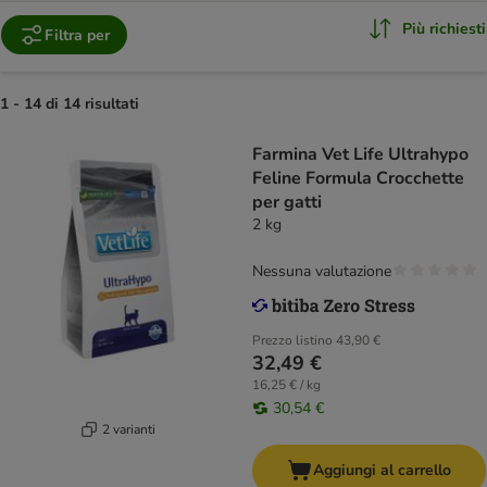
Più richiesti
Filtra per
1 - 14 di 14 risultati
Farmina Vet Life Ultrahypo
Feline Formula Crocchette
per gatti
2 kg
Nessuna valutazione
Prezzo listino
43,90 €
32,49 €
16,25 € / kg
30,54 €
2 varianti
Aggiungi al carrello