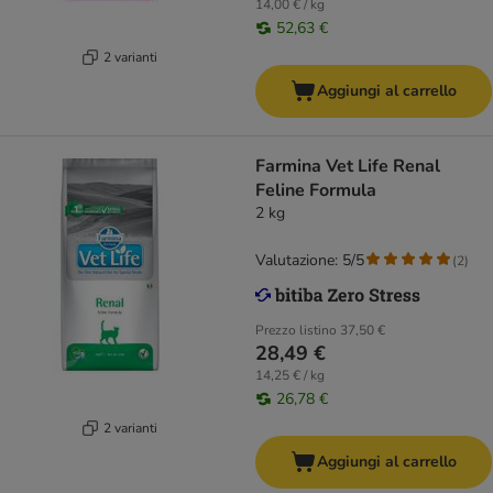
14,00 € / kg
52,63 €
2 varianti
Aggiungi al carrello
Farmina Vet Life Renal
Feline Formula
2 kg
Valutazione: 5/5
(
2
)
Prezzo listino
37,50 €
28,49 €
14,25 € / kg
26,78 €
2 varianti
Aggiungi al carrello