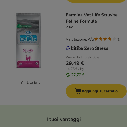
Farmina Vet Life Struvite
Feline Formula
2 kg
Valutazione: 4/5
(
1
)
Prezzo listino
37,50 €
29,49 €
14,75 € / kg
27,72 €
2 varianti
Aggiungi al carrello
I tuoi vantaggi