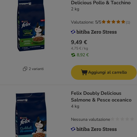
Delicious Pollo & Tacchino
2 kg
Valutazione: 5/5
(
1
)
9,49 €
4,75 € / kg
8,92 €
2 varianti
Aggiungi al carrello
Felix Doubly Delicious
Salmone & Pesce oceanico
4 kg
Nessuna valutazione