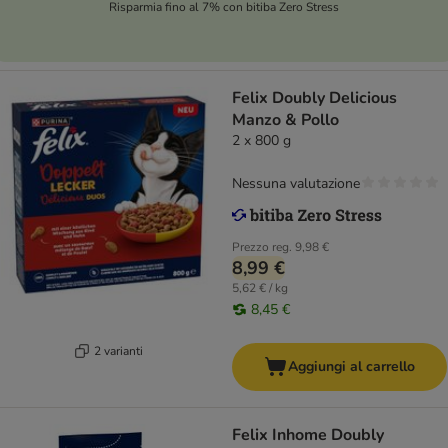
Risparmia fino al 7% con bitiba Zero Stress
Felix Doubly Delicious
Manzo & Pollo
2 x 800 g
Nessuna valutazione
Prezzo reg.
9,98 €
8,99 €
5,62 € / kg
8,45 €
2 varianti
Aggiungi al carrello
Felix Inhome Doubly