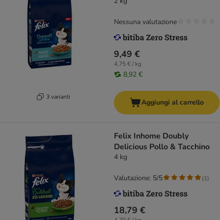
2 kg
Nessuna valutazione
9,49 €
4,75 € / kg
8,92 €
3 varianti
Aggiungi al carrello
Felix Inhome Doubly
Delicious Pollo & Tacchino
4 kg
Valutazione: 5/5
(
1
)
18,79 €