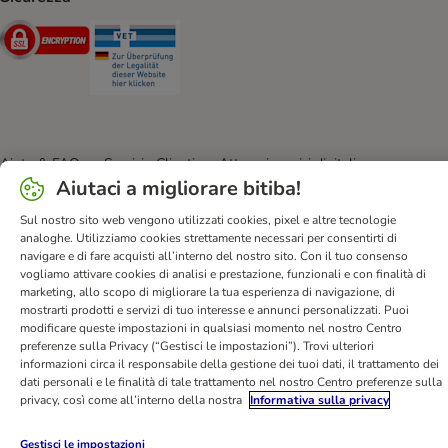
Security
Security
Aiuto & FAQ
Servizio Clienti
Atto sui servizi digitali
Aiutaci a migliorare bitiba!
Condizioni di vendita
Informazioni legali
Privacy
Newsletter
Spese e tempi di consegna
Metodi di Pagamento
Sul nostro sito web vengono utilizzati cookies, pixel e altre tecnologie
analoghe. Utilizziamo cookies strettamente necessari per consentirti di
Modulo tipo di recesso
Disposizioni ambientali & smaltimento
navigare e di fare acquisti all’interno del nostro sito. Con il tuo consenso
Opt-out
Programma fedeltà
Sconti & Vantaggi
vogliamo attivare cookies di analisi e prestazione, funzionali e con finalità di
marketing, allo scopo di migliorare la tua esperienza di navigazione, di
Dichiarazione di accessibilità
mostrarti prodotti e servizi di tuo interesse e annunci personalizzati. Puoi
modificare queste impostazioni in qualsiasi momento nel nostro Centro
bitiba GmbH
2026
preferenze sulla Privacy (“Gestisci le impostazioni”). Trovi ulteriori
informazioni circa il responsabile della gestione dei tuoi dati, il trattamento dei
dati personali e le finalità di tale trattamento nel nostro Centro preferenze sulla
privacy, così come all’interno della nostra
Informativa sulla privacy
Gestisci le impostazioni