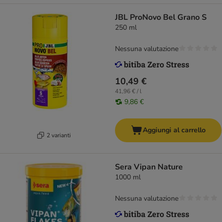
JBL ProNovo Bel Grano S
250 ml
Nessuna valutazione
10,49 €
41,96 € / l
9,86 €
Aggiungi al carrello
2 varianti
Sera Vipan Nature
1000 ml
Nessuna valutazione