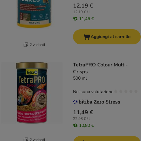
12,19 €
12,19 € / l
11,46 €
Aggiungi al carrello
2 varianti
TetraPRO Colour Multi-
Crisps
500 ml
Nessuna valutazione
11,49 €
22,98 € / l
10,80 €
2 varianti