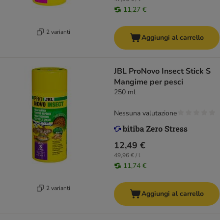
11,27 €
2 varianti
Aggiungi al carrello
JBL ProNovo Insect Stick S
Mangime per pesci
250 ml
Nessuna valutazione
12,49 €
49,96 € / l
11,74 €
2 varianti
Aggiungi al carrello