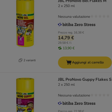
JBL ProNovo Bel Flakes M
2 x 250 ml
Nessuna valutazione
Prezzo reg.
16,38 €
14,79 €
29,58 € / l
13,90 €
2 varianti
Aggiungi al carrello
JBL ProNovo Guppy Flakes S
2 x 250 ml
Nessuna valutazione
Prezzo reg.
22,98 €