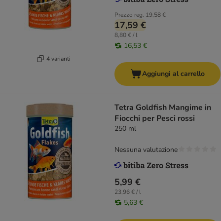
Prezzo reg.
19,58 €
17,59 €
8,80 € / l
16,53 €
4 varianti
Aggiungi al carrello
Tetra Goldfish Mangime in
Fiocchi per Pesci rossi
250 ml
Nessuna valutazione
5,99 €
23,96 € / l
5,63 €