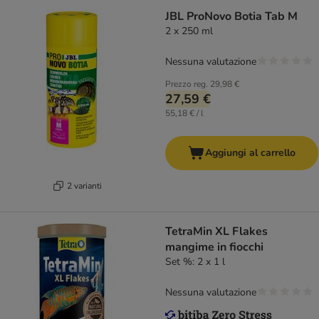
JBL ProNovo Botia Tab M
2 x 250 ml
Nessuna valutazione
Prezzo reg.
29,98 €
27,59 €
55,18 € / l
Aggiungi al carrello
2 varianti
TetraMin XL Flakes
mangime in fiocchi
Set %: 2 x 1 l
Nessuna valutazione