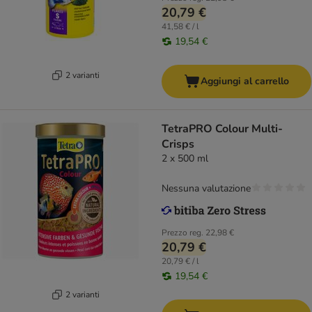
20,79 €
41,58 € / l
19,54 €
2 varianti
Aggiungi al carrello
TetraPRO Colour Multi-
Crisps
2 x 500 ml
Nessuna valutazione
Prezzo reg.
22,98 €
20,79 €
20,79 € / l
19,54 €
2 varianti