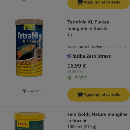
Aggiungi al carrello
TetraMin XL Flakes
mangime in fiocchi
1 l
Nessuna valutazione
16,99 €
16,99 € / l
15,97 €
2 varianti
Aggiungi al carrello
sera Goldy Nature mangime
in fiocchi
1000 ml (210 g)