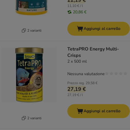
22,19 €
11,10 € / l
20,86 €
Aggiungi al carrello
2 varianti
TetraPRO Energy Multi-
Crisps
2 x 500 ml
Nessuna valutazione
Prezzo reg.
29,58 €
27,19 €
27,19 € / l
Aggiungi al carrello
2 varianti