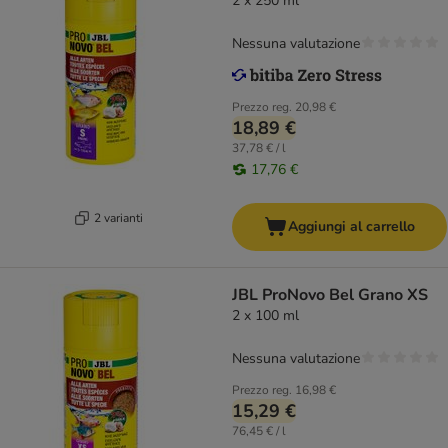
2 x 250 ml
Nessuna valutazione
Prezzo reg.
20,98 €
18,89 €
37,78 € / l
17,76 €
2 varianti
Aggiungi al carrello
JBL ProNovo Bel Grano XS
2 x 100 ml
Nessuna valutazione
Prezzo reg.
16,98 €
15,29 €
76,45 € / l