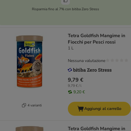
Risparmia fino al 7% con bitiba Zero Stress
Tetra Goldfish Mangime in
Fiocchi per Pesci rossi
1 L
Nessuna valutazione
9,79 €
9,79 € / l
9,20 €
4 varianti
Aggiungi al carrello
Tetra Goldfish Mangime in