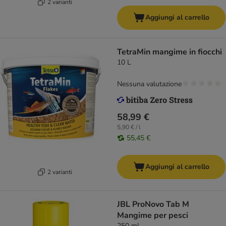
2 varianti
Aggiungi al carrello
TetraMin mangime in fiocchi
10 L
Nessuna valutazione
58,99 €
5,90 € / l
55,45 €
Aggiungi al carrello
2 varianti
JBL ProNovo Tab M
Mangime per pesci
250 ml