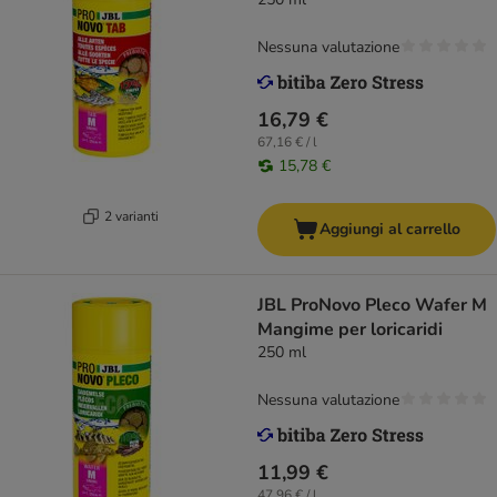
Nessuna valutazione
16,79 €
67,16 € / l
15,78 €
2 varianti
Aggiungi al carrello
JBL ProNovo Pleco Wafer M
Mangime per loricaridi
250 ml
Nessuna valutazione
11,99 €
47,96 € / l