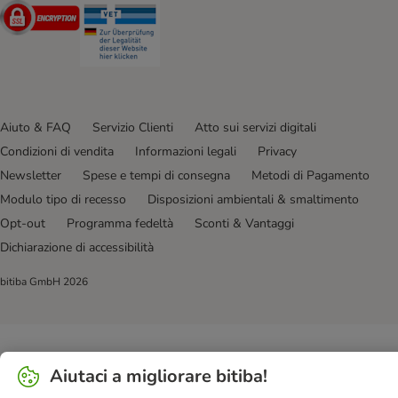
Security
Security
Aiuto & FAQ
Servizio Clienti
Atto sui servizi digitali
Condizioni di vendita
Informazioni legali
Privacy
Newsletter
Spese e tempi di consegna
Metodi di Pagamento
Modulo tipo di recesso
Disposizioni ambientali & smaltimento
Opt-out
Programma fedeltà
Sconti & Vantaggi
Dichiarazione di accessibilità
bitiba GmbH
2026
Aiutaci a migliorare bitiba!