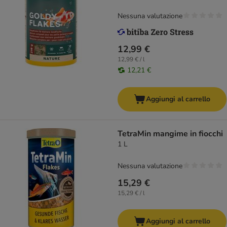
Nessuna valutazione
12,99 €
12,99 € / l
12,21 €
Aggiungi al carrello
TetraMin mangime in fiocchi
1 L
Nessuna valutazione
15,29 €
15,29 € / l
Aggiungi al carrello