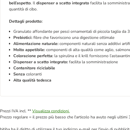
bell’aspetto
. Il
dispenser a scatto integrato
facilita la somministra
quantità di cibo.
Dettagli prodotto:
Granulato affondante per pesci ornamentali di piccola taglia da 
Prebiotici:
fibre che favoriscono una digestione ottimale
Alimentazione naturale:
componenti naturali senza additivi artific
Molto appetibile:
componenti di alta qualità come aglio, salmone
Colorazione perfetta:
la spirulina e il krill forniscono l’astaxanti
Dispenser a scatto integrato:
facilita la somministrazione
Contenitore riciclabile
Senza
coloranti
Alta qualità tedesca
Prezzi IVA incl. **
Visualizza condizioni.
Prezzo regolare = il prezzo più basso che l'articolo ha avuto negli ultimi 
bitiba ha il diritto di utilizzare il tuo indirizzo e-mail per l'invio di pub