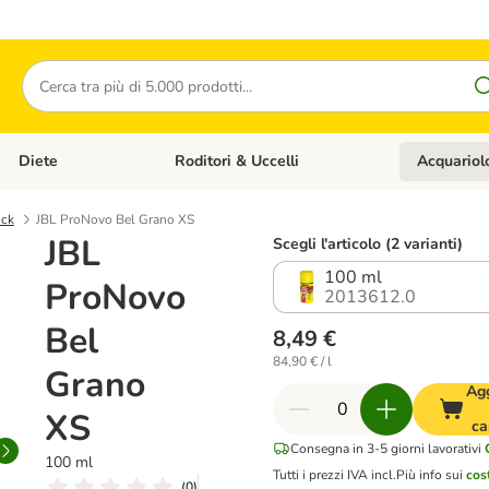
Cerca
Diete
Roditori & Uccelli
Acquariol
Gatti
Apri Menù Categoria: Cani
Apri Menù Categoria: Diete
Apri Menù Cat
ick
JBL ProNovo Bel Grano XS
JBL
Scegli l'articolo (2 varianti)
100 ml
ProNovo
2013612.0
Bel
8,49 €
84,90 € / l
Grano
Ag
XS
ca
Consegna in 3-5 giorni lavorativi
100 ml
Tutti i prezzi IVA incl.
Più info sui
cos
(
0
)