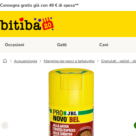
Consegna gratis già con 49 € di spesa**
Occasioni
Gatti
Cani
Apri Menù Categoria: Occasioni
Apri Menù Categoria: 
Acquariologia
Mangime per pesci e tartarughe
Granulati - pellet - st