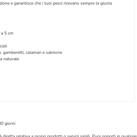
zione e garantisce che i tuoi pesci ricevano sempre la giusta
3 a 5 cm
iali
, gamberetti, calamari e salmone
na naturale
30 giorni
blicità diretta relativa a propri prodotti o servizi simili. Puoi opporti in q