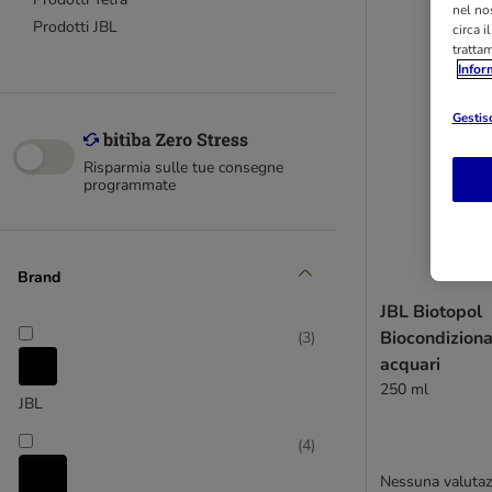
nel nos
Prodotti JBL
circa i
tratta
Infor
Gestisc
Risparmia sulle tue consegne
programmate
Brand
JBL Biotopol
Biocondiziona
(
3
)
acquari
250 ml
JBL
(
4
)
Nessuna valutaz