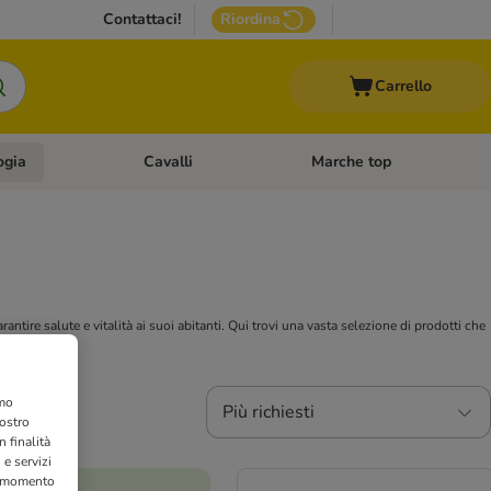
Contattaci!
Riordina
Carrello
ogia
Cavalli
Marche top
egoria: Roditori & Uccelli
Apri Menù Categoria: Acquariologia
Apri Menù Categoria: Cavalli
tire salute e vitalità ai suoi abitanti. Qui trovi una vasta selezione di prodotti che
amo
Più richiesti
nostro
 finalità
 e servizi
si momento