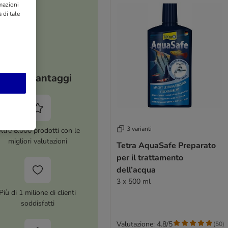
rmazioni
 di tale
I tuoi vantaggi
3 varianti
ltre 8.000 prodotti con le
migliori valutazioni
Tetra AquaSafe Preparato
per il trattamento
dell’acqua
3 x 500 ml
Più di 1 milione di clienti
soddisfatti
Valutazione: 4.8/5
(
50
)