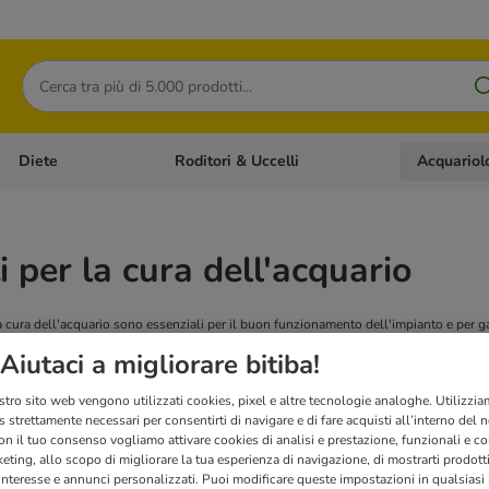
Cerca
Diete
Roditori & Uccelli
Acquariol
Gatti
Apri Menù Categoria: Cani
Apri Menù Categoria: Diete
Apri Menù Cat
i per la cura dell'acquario
cura dell'acquario sono essenziali per il buon funzionamento dell'impianto e per garan
enere l'acqua sempre in ottime condizioni.
Aiutaci a migliorare bitiba!
stro sito web vengono utilizzati cookies, pixel e altre tecnologie analoghe. Utilizzi
 strettamente necessari per consentirti di navigare e di fare acquisti all’interno del 
on il tuo consenso vogliamo attivare cookies di analisi e prestazione, funzionali e con
eting, allo scopo di migliorare la tua esperienza di navigazione, di mostrarti prodotti
 interesse e annunci personalizzati. Puoi modificare queste impostazioni in qualsia