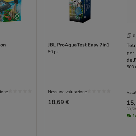
3 
ion
JBL ProAquaTest Easy 7in1
Tet
50 pz
per 
dell
500 
ione
Nessuna valutazione
Valut
18,69 €
15,
30,58 
1