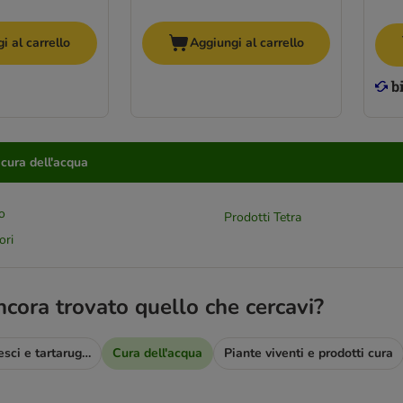
i al carrello
Aggiungi al carrello
 cura dell'acqua
o
Prodotti Tetra
ori
ncora trovato quello che cercavi?
Mangime per pesci e tartarughe
Cura dell'acqua
Piante viventi e prodotti cura