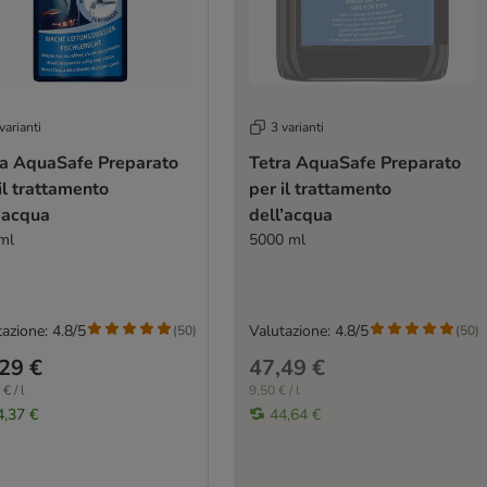
varianti
3 varianti
ra AquaSafe Preparato
Tetra AquaSafe Preparato
il trattamento
per il trattamento
’acqua
dell’acqua
ml
5000 ml
azione: 4.8/5
Valutazione: 4.8/5
(
50
)
(
50
)
29 €
47,49 €
€ / l
9,50 € / l
4,37 €
44,64 €