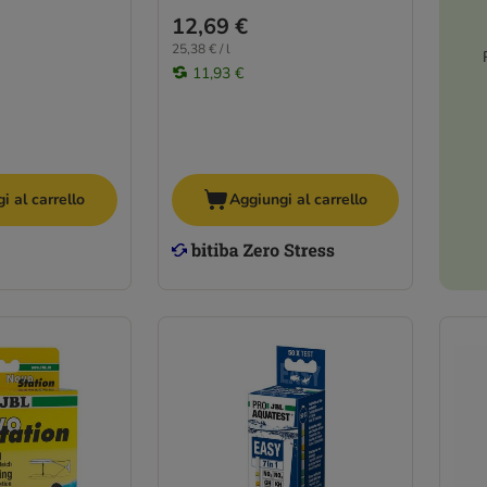
12,69 €
25,38 € / l
11,93 €
i al carrello
Aggiungi al carrello