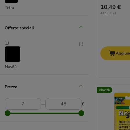
10,49 €
Tetra
41,96 € / l
Offerte speciali
(
1
)
Aggiung
Novità
Prezzo
Novità
―
€