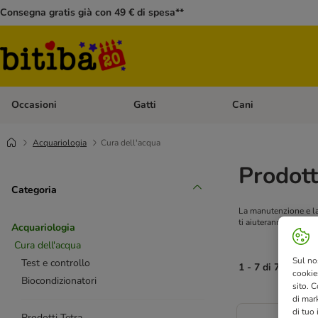
Consegna gratis già con 49 € di spesa**
Occasioni
Gatti
Cani
Apri Menù Categoria: Occasioni
Apri Menù Categoria: 
Acquariologia
Cura dell'acqua
Prodott
Categoria
La manutenzione e la 
ti aiuteranno a mant
Acquariologia
Cura dell'acqua
Sul no
Test e controllo
1 - 7 di 7 risultati
cookies
Biocondizionatori
sito. C
di mark
di tuo
Prodotti Tetra