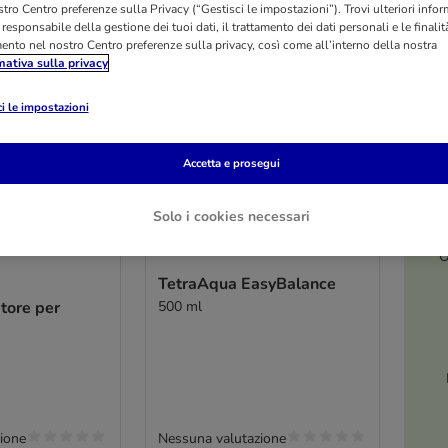
tro Centro preferenze sulla Privacy (“Gestisci le impostazioni”). Trovi ulteriori info
l responsabile della gestione dei tuoi dati, il trattamento dei dati personali e le finalità
mento nel nostro Centro preferenze sulla privacy, così come all’interno della nostra
mativa sulla privacy
i le impostazioni
Accetta e prosegui
Solo i cookies necessari
O
TetraAqua EasyBalance
tore per
500 ml
ione
Nessuna valutazione