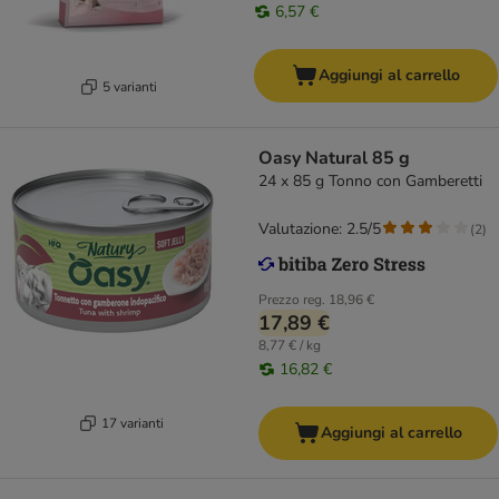
6,57 €
Aggiungi al carrello
5 varianti
Oasy Natural 85 g
24 x 85 g Tonno con Gamberetti
Valutazione: 2.5/5
(
2
)
Prezzo reg.
18,96 €
17,89 €
8,77 € / kg
16,82 €
17 varianti
Aggiungi al carrello