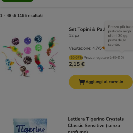
1 - 48 di 1155 risultati
Prezzo più bas
Set Topini & Palline
praticato negli
12 pz
ultimi 30 gg,
prima dello
sconto.
Valutazione: 4.7/5
(
15
)
-20.07%
Prezzo regolare
2,69 €
2,15 €
Aggiungi al carrello
Lettiera Tigerino Crystals
Classic Sensitive (senza
profumo)