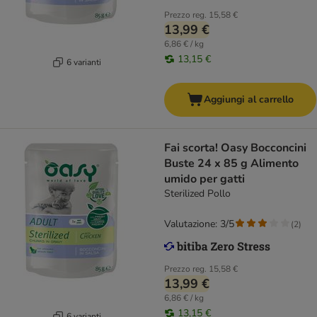
Prezzo reg.
15,58 €
13,99 €
6,86 € / kg
13,15 €
6 varianti
Aggiungi al carrello
Fai scorta! Oasy Bocconcini
Buste 24 x 85 g Alimento
umido per gatti
Sterilized Pollo
Valutazione: 3/5
(
2
)
Prezzo reg.
15,58 €
13,99 €
6,86 € / kg
13,15 €
6 varianti