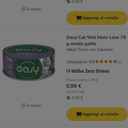
0,93 €
6 varianti
Aggiungi al carrello
Oasy Cat Wet More Love 70
g umido gatto
Adult Tonno con Calamari
Valutazione: 5/5
(
1
)
Prezzo listino
1,09 €
0,99 €
14,14 € / kg
0,93 €
6 varianti
Aggiungi al carrello