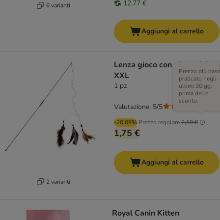
12,77 €
6 varianti
Aggiungi al carrello
Lenza gioco con piume 3 in 1
Prezzo più bas
XXL
praticato negli
1 pz
ultimi 30 gg,
prima dello
sconto.
Valutazione: 5/5
(
2
)
-20.09%
Prezzo regolare
2,19 €
1,75 €
Aggiungi al carrello
2 varianti
Royal Canin Kitten