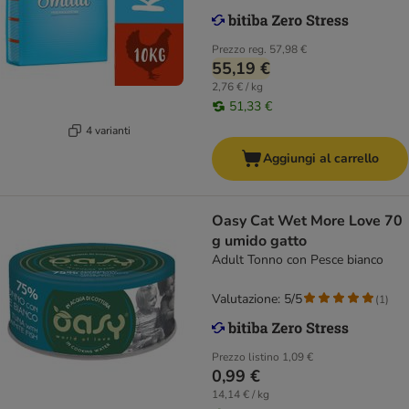
Prezzo reg.
57,98 €
55,19 €
2,76 € / kg
51,33 €
4 varianti
Aggiungi al carrello
Oasy Cat Wet More Love 70
g umido gatto
Adult Tonno con Pesce bianco
Valutazione: 5/5
(
1
)
Prezzo listino
1,09 €
0,99 €
14,14 € / kg