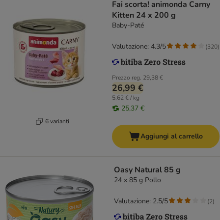
Fai scorta! animonda Carny
Kitten 24 x 200 g
Baby-Paté
Valutazione: 4.3/5
(
320
)
Prezzo reg.
29,38 €
26,99 €
5,62 € / kg
25,37 €
6 varianti
Aggiungi al carrello
Oasy Natural 85 g
24 x 85 g Pollo
Valutazione: 2.5/5
(
2
)