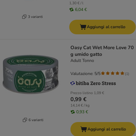
1,30 € / l
6,04 €
3 varianti
Aggiungi al carrello
Oasy Cat Wet More Love 70
g umido gatto
Adult Tonno
Valutazione: 5/5
(
1
)
Prezzo listino
1,09 €
0,99 €
14,14 € / kg
0,93 €
6 varianti
Aggiungi al carrello