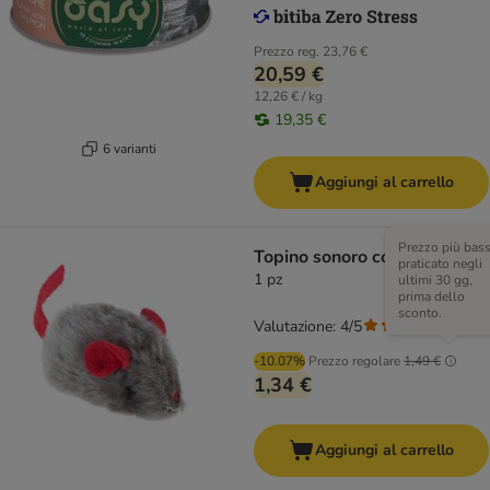
Prezzo reg.
23,76 €
20,59 €
12,26 € / kg
19,35 €
6 varianti
Aggiungi al carrello
Prezzo più bas
Topino sonoro con catnip
praticato negli
1 pz
ultimi 30 gg,
prima dello
sconto.
Valutazione: 4/5
(
6
)
-10.07%
Prezzo regolare
1,49 €
1,34 €
Aggiungi al carrello