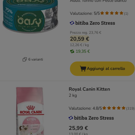
Adult Tonno con Pesce bianco
Valutazione: 5/5
(
1
)
Prezzo reg.
23,76 €
20,59 €
12,26 € / kg
19,35 €
6 varianti
Aggiungi al carrello
Royal Canin Kitten
2 kg
Valutazione: 4.8/5
(
319
)
25,99 €
13,00 € / kg