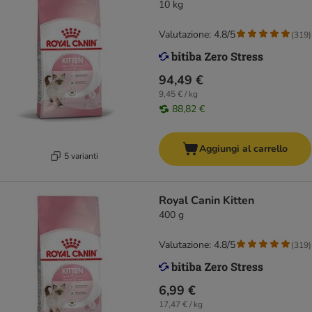
10 kg
Valutazione: 4.8/5
(
319
)
94,49 €
9,45 € / kg
88,82 €
Aggiungi al carrello
5 varianti
Royal Canin Kitten
400 g
Valutazione: 4.8/5
(
319
)
6,99 €
17,47 € / kg