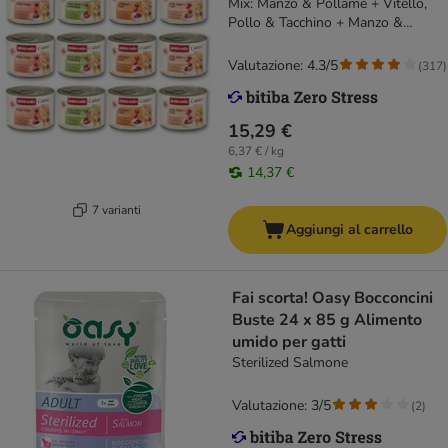
Mix: Manzo & Pollame + Vitello,
Pollo & Tacchino + Manzo &
Tacchino + Manzo, Pollo & Coniglio
Valutazione: 4.3/5
(
317
)
15,29 €
6,37 € / kg
14,37 €
7 varianti
Aggiungi al carrello
Fai scorta! Oasy Bocconcini
Buste 24 x 85 g Alimento
umido per gatti
Sterilized Salmone
Valutazione: 3/5
(
2
)