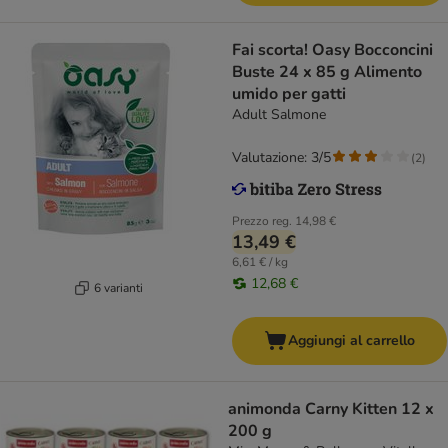
Fai scorta! Oasy Bocconcini
Buste 24 x 85 g Alimento
umido per gatti
Adult Salmone
Valutazione: 3/5
(
2
)
Prezzo reg.
14,98 €
13,49 €
6,61 € / kg
12,68 €
6 varianti
Aggiungi al carrello
animonda Carny Kitten 12 x
200 g