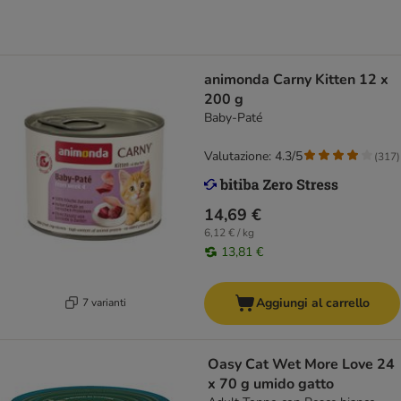
animonda Carny Kitten 12 x
200 g
Baby-Paté
Valutazione: 4.3/5
(
317
)
14,69 €
6,12 € / kg
13,81 €
Aggiungi al carrello
7 varianti
Oasy Cat Wet More Love 24
x 70 g umido gatto