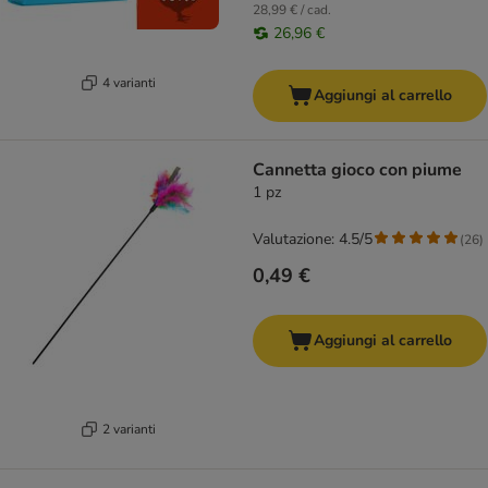
28,99 € / cad.
26,96 €
4 varianti
Aggiungi al carrello
Cannetta gioco con piume
1 pz
Valutazione: 4.5/5
(
26
)
0,49 €
Aggiungi al carrello
2 varianti