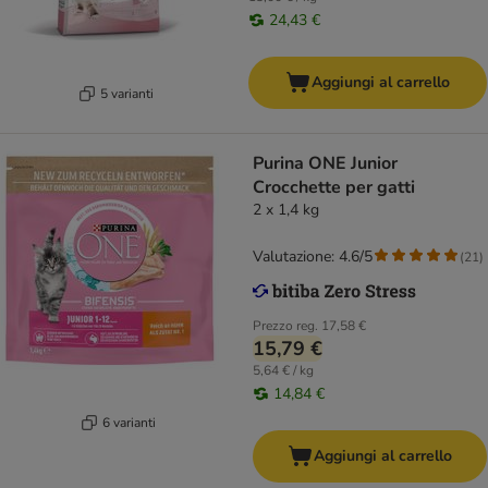
24,43 €
Aggiungi al carrello
5 varianti
Purina ONE Junior
Crocchette per gatti
2 x 1,4 kg
Valutazione: 4.6/5
(
21
)
Prezzo reg.
17,58 €
15,79 €
5,64 € / kg
14,84 €
6 varianti
Aggiungi al carrello