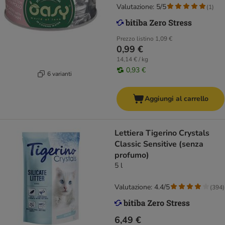
Valutazione: 5/5
(
1
)
Prezzo listino
1,09 €
0,99 €
14,14 € / kg
0,93 €
6 varianti
Aggiungi al carrello
Lettiera Tigerino Crystals
Classic Sensitive (senza
profumo)
5 l
Valutazione: 4.4/5
(
394
)
6,49 €