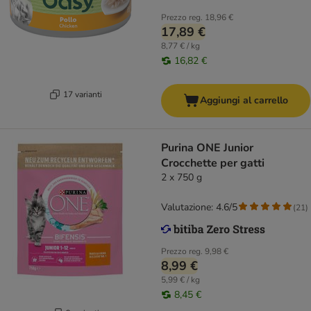
Prezzo reg.
18,96 €
17,89 €
8,77 € / kg
16,82 €
17 varianti
Aggiungi al carrello
Purina ONE Junior
Crocchette per gatti
2 x 750 g
Valutazione: 4.6/5
(
21
)
Prezzo reg.
9,98 €
8,99 €
5,99 € / kg
8,45 €