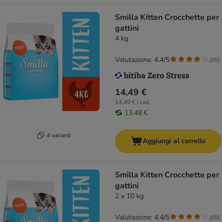
Smilla Kitten Crocchette per
gattini
4 kg
Valutazione: 4.4/5
(
85
)
14,49 €
14,49 € / cad.
13,48 €
4 varianti
Aggiungi al carrello
Smilla Kitten Crocchette per
gattini
2 x 10 kg
Valutazione: 4.4/5
(
85
)