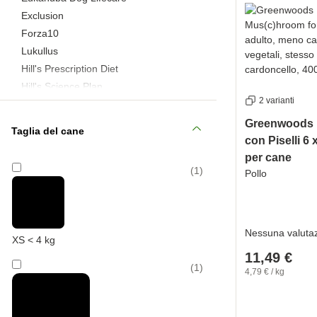
Exclusion
Forza10
Lukullus
Hill's Prescription Diet
Hill's Science Plan
2 varianti
Natural Trainer
Pedigree
Greenwoods 
Taglia del cane
PURINA ONE
con Piselli 6
Purizon
per cane
(
1
)
Pollo
Rocco
Royal Canin
Trainer
Wolf of Wilderness
Nessuna valuta
XS < 4 kg
Advance Veterinary Diet
11,49 €
alpha Spirit
(
1
)
4,79 € / kg
animonda
animonda Integra
Applaws