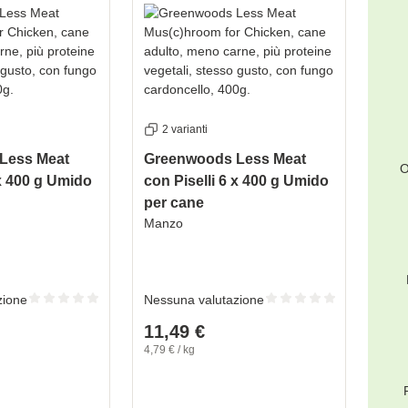
2 varianti
Less Meat
Greenwoods Less Meat
O
 x 400 g Umido
con Piselli 6 x 400 g Umido
per cane
Manzo
zione
Nessuna valutazione
11,49 €
4,79 € / kg