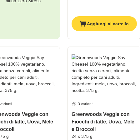
bitiba Zero Stress
Aggiungi al carrello
varianti
3 varianti
enwoods Veggie con
Greenwoods Veggie con
chi di latte, Uova, Mele
Fiocchi di latte, Uova, Mele
occoli
e Broccoli
375 g
24 x 375 g