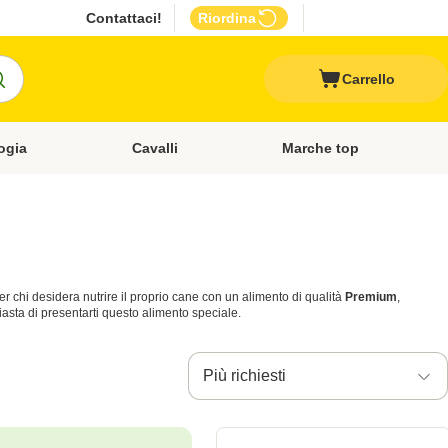
Contattaci!
Riordina
Carrello
ogia
Cavalli
Marche top
egoria: Roditori & Uccelli
Apri Menù Categoria: Acquariologia
Apri Menù Categoria: Cavalli
per chi desidera nutrire il proprio cane con un alimento di qualità
Premium
,
siasta di presentarti questo alimento speciale.
Più richiesti