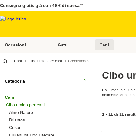
Consegna gratis già con 49 € di spesa**
Occasioni
Gatti
Cani
Apri Menù Categoria: Occasioni
Apri Menù Categoria: 
Cani
Cibo umido per cani
Greenwoods
Cibo u
Categoria
Dai il meglio al tuo 
abilmente formulato s
Cani
Cibo umido per cani
Almo Nature
1 - 11 di 11 risult
Briantos
Cesar
Eukanuba Dog Lifecare