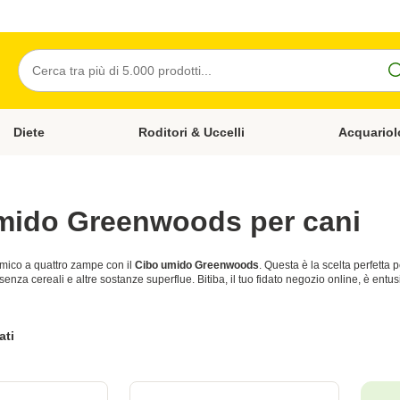
Cerca
Diete
Roditori & Uccelli
Acquariol
Gatti
Apri Menù Categoria: Cani
Apri Menù Categoria: Diete
Apri Menù Cat
mido Greenwoods per cani
amico a quattro zampe con il
Cibo umido Greenwoods
. Questa è la scelta perfetta 
enza cereali e altre sostanze superflue. Bitiba, il tuo fidato negozio online, è entu
ati