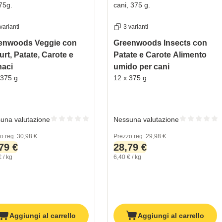
varianti
3 varianti
enwoods Veggie con
Greenwoods Insects con
rt, Patate, Carote e
Patate e Carote Alimento
naci
umido per cani
 375 g
12 x 375 g
una valutazione
Nessuna valutazione
o reg.
30,98 €
Prezzo reg.
29,98 €
79 €
28,79 €
 / kg
6,40 € / kg
Aggiungi al carrello
Aggiungi al carrello