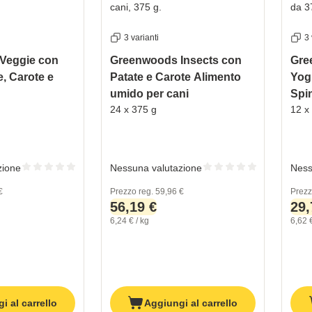
3 varianti
3 
Veggie con
Greenwoods Insects con
Gre
e, Carote e
Patate e Carote Alimento
Yogu
umido per cani
Spi
24 x 375 g
12 x
zione
Nessuna valutazione
Ness
€
Prezzo reg.
59,96 €
Prezz
56,19 €
29,
6,24 € / kg
6,62 €
i al carrello
Aggiungi al carrello