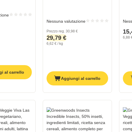
zione
Nessuna valutazione
Ness
15,
Prezzo reg.
30,98 €
29,79 €
6,88 €
6,62 € / kg
i al carrello
Aggiungi al carrello