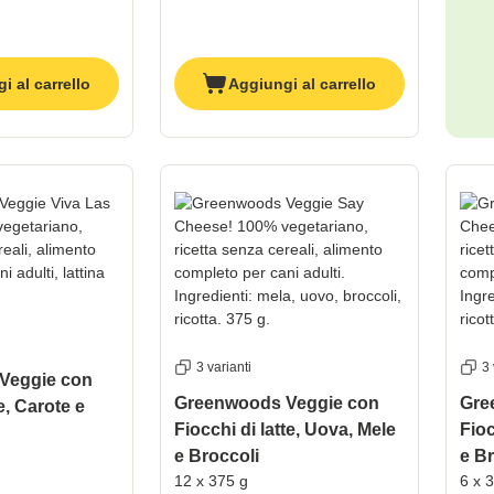
i al carrello
Aggiungi al carrello
3 varianti
3 
Veggie con
Greenwoods Veggie con
Gre
e, Carote e
Fiocchi di latte, Uova, Mele
Fioc
e Broccoli
e Br
12 x 375 g
6 x 