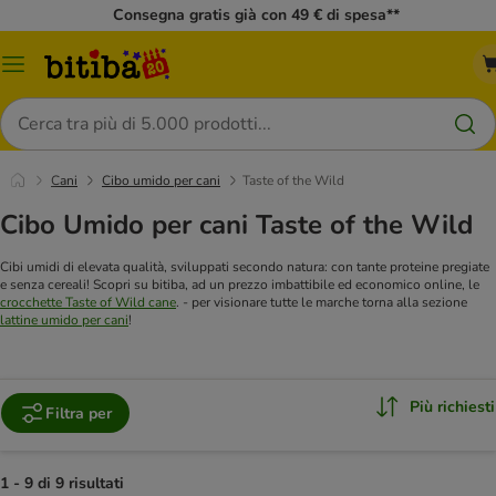
Consegna gratis già con 49 € di spesa**
Overview
catalogo
Cerca
Cani
Cibo umido per cani
Taste of the Wild
Cibo Umido per cani Taste of the Wild
Cibi umidi di elevata qualità, sviluppati secondo natura: con tante proteine pregiate
e senza cereali! Scopri su bitiba, ad un prezzo imbattibile ed economico online, le
crocchette Taste of Wild cane
.
- per visionare tutte le marche torna alla sezione
lattine umido per cani
!
Più richiesti
Filtra per
1 - 9 di 9 risultati