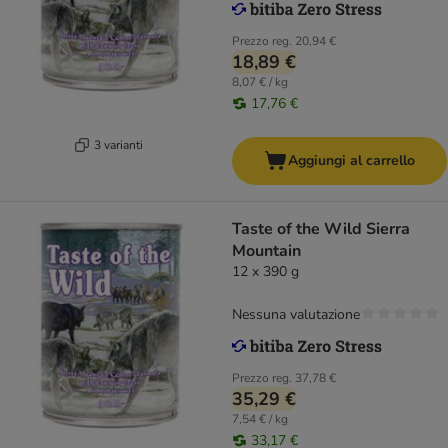
Prezzo reg.
20,94 €
18,89 €
8,07 € / kg
17,76 €
3 varianti
Aggiungi al carrello
Taste of the Wild Sierra
Mountain
12 x 390 g
Nessuna valutazione
Prezzo reg.
37,78 €
35,29 €
7,54 € / kg
33,17 €