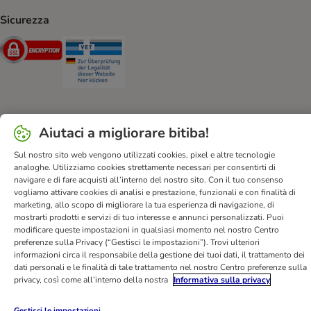
Sicurezza
Security
Security
Aiutaci a migliorare bitiba!
Aiuto & FAQ
Servizio Clienti
Atto sui servizi digitali
Condizioni di vendita
Informazioni legali
Privacy
Sul nostro sito web vengono utilizzati cookies, pixel e altre tecnologie
analoghe. Utilizziamo cookies strettamente necessari per consentirti di
Newsletter
Spese e tempi di consegna
Metodi di Pagamento
navigare e di fare acquisti all’interno del nostro sito. Con il tuo consenso
Modulo tipo di recesso
Disposizioni ambientali & smaltimento
vogliamo attivare cookies di analisi e prestazione, funzionali e con finalità di
marketing, allo scopo di migliorare la tua esperienza di navigazione, di
Opt-out
Programma fedeltà
Sconti & Vantaggi
mostrarti prodotti e servizi di tuo interesse e annunci personalizzati. Puoi
Dichiarazione di accessibilità
modificare queste impostazioni in qualsiasi momento nel nostro Centro
preferenze sulla Privacy (“Gestisci le impostazioni”). Trovi ulteriori
informazioni circa il responsabile della gestione dei tuoi dati, il trattamento dei
bitiba GmbH
2026
dati personali e le finalità di tale trattamento nel nostro Centro preferenze sulla
privacy, così come all’interno della nostra
Informativa sulla privacy
Gestisci le impostazioni