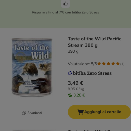
Risparmia fino al 7% con bitiba Zero Stress
Taste of the Wild Pacific
Stream 390 g
390 g
Valutazione: 5/5
(
1
)
3,49 €
8,95 € / kg
3,28 €
Aggiungi al carrello
3 varianti