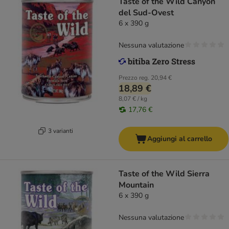
Taste of the Wild Canyon
del Sud-Ovest
6 x 390 g
Nessuna valutazione
Prezzo reg.
20,94 €
18,89 €
8,07 € / kg
17,76 €
3 varianti
Aggiungi al carrello
Taste of the Wild Sierra
Mountain
6 x 390 g
Nessuna valutazione