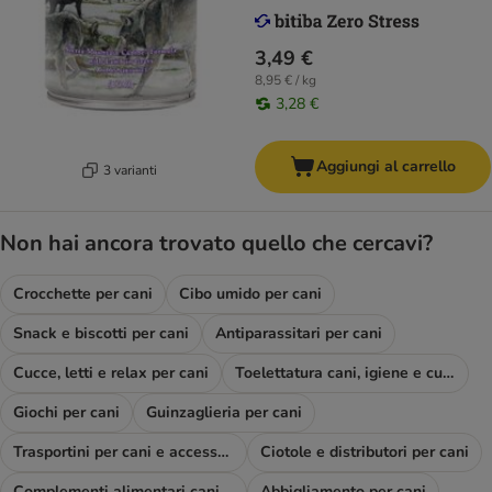
3,49 €
8,95 € / kg
3,28 €
Aggiungi al carrello
3 varianti
Non hai ancora trovato quello che cercavi?
Crocchette per cani
Cibo umido per cani
Snack e biscotti per cani
Antiparassitari per cani
Cucce, letti e relax per cani
Toelettatura cani, igiene e cura
Giochi per cani
Guinzaglieria per cani
Trasportini per cani e accessori viaggio
Ciotole e distributori per cani
Complementi alimentari cani e diete
Abbigliamento per cani