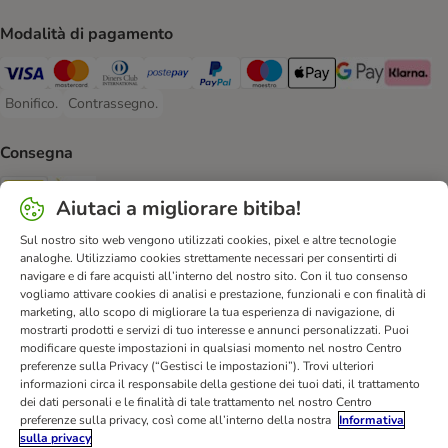
Modalità di pagamento
Visa. Payment Method
Mastercard. Payment Method
Diners Club. Payment Method
Postepay. Payment Method
PayPal. Payment Method
Maestro. Payment Method
Apple pay. Payment Met
Google Pay Paym
Klarna Pa
Bonifico.
Contrassegno.
Bonifico. Payment Method
Contrassegno. Payment Method
Consegna
Poste Italiane. Shipping Method
InPost. Shipping Method
Aiutaci a migliorare bitiba!
Sul nostro sito web vengono utilizzati cookies, pixel e altre tecnologie
Sicurezza
analoghe. Utilizziamo cookies strettamente necessari per consentirti di
Security
Security
navigare e di fare acquisti all’interno del nostro sito. Con il tuo consenso
vogliamo attivare cookies di analisi e prestazione, funzionali e con finalità di
marketing, allo scopo di migliorare la tua esperienza di navigazione, di
mostrarti prodotti e servizi di tuo interesse e annunci personalizzati. Puoi
modificare queste impostazioni in qualsiasi momento nel nostro Centro
preferenze sulla Privacy (“Gestisci le impostazioni”). Trovi ulteriori
informazioni circa il responsabile della gestione dei tuoi dati, il trattamento
dei dati personali e le finalità di tale trattamento nel nostro Centro
Aiuto & FAQ
Servizio Clienti
Atto sui servizi digitali
preferenze sulla privacy, così come all’interno della nostra
Informativa
Condizioni di vendita
Informazioni legali
Privacy
sulla privacy