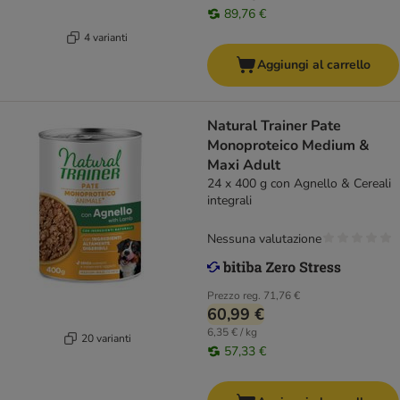
89,76 €
4 varianti
Aggiungi al carrello
Natural Trainer Pate
Monoproteico Medium &
Maxi Adult
24 x 400 g con Agnello & Cereali
integrali
Nessuna valutazione
Prezzo reg.
71,76 €
60,99 €
6,35 € / kg
20 varianti
57,33 €