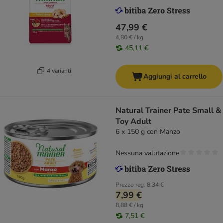
47,99 €
4,80 € / kg
45,11 €
4 varianti
Aggiungi al carrello
Natural Trainer Pate Small &
Toy Adult
6 x 150 g con Manzo
Nessuna valutazione
Prezzo reg.
8,34 €
7,99 €
8,88 € / kg
7,51 €