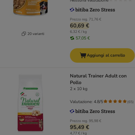
Nessuna valutazione
Prezzo reg.
71,76 €
60,69 €
6,32 € / kg
20 varianti
57,05 €
Aggiungi al carrello
Natural Trainer Adult con
Pollo
2 x 10 kg
Valutazione: 4.8/5
(
65
)
Prezzo reg.
95,98 €
95,49 €
4,77 € / kg