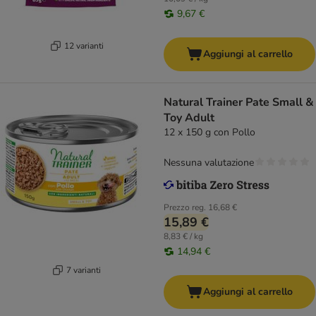
9,67 €
12 varianti
Aggiungi al carrello
Natural Trainer Pate Small &
Toy Adult
12 x 150 g con Pollo
Nessuna valutazione
Prezzo reg.
16,68 €
15,89 €
8,83 € / kg
14,94 €
7 varianti
Aggiungi al carrello