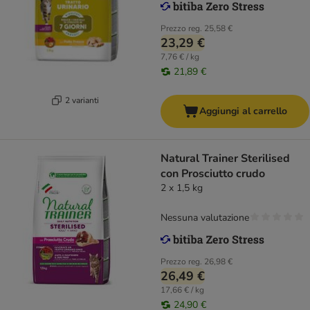
Prezzo reg.
25,58 €
23,29 €
7,76 € / kg
21,89 €
2 varianti
Aggiungi al carrello
Natural Trainer Sterilised
con Prosciutto crudo
2 x 1,5 kg
Nessuna valutazione
Prezzo reg.
26,98 €
26,49 €
17,66 € / kg
24,90 €