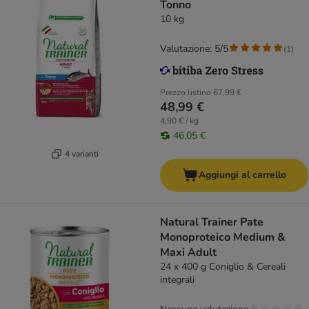
Tonno
10 kg
Valutazione: 5/5
(
1
)
Prezzo listino
67,99 €
48,99 €
4,90 € / kg
46,05 €
4 varianti
Aggiungi al carrello
Natural Trainer Pate
Monoproteico Medium &
Maxi Adult
24 x 400 g Coniglio & Cereali
integrali