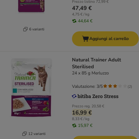
Prezzo listino
72,99 €
47,49 €
4,75 € / kg
44,64 €
6 varianti
Aggiungi al carrello
Natural Trainer Adult
Sterilised
24 x 85 g Merluzzo
Valutazione: 3/5
(
2
)
Prezzo reg.
20,58 €
16,99 €
8,33 € / kg
15,97 €
12 varianti