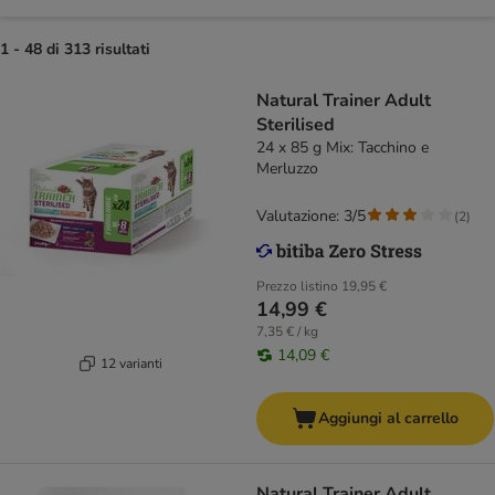
1 - 48 di 313 risultati
Natural Trainer Adult
Sterilised
24 x 85 g Mix: Tacchino e
Merluzzo
Valutazione: 3/5
(
2
)
Prezzo listino
19,95 €
14,99 €
7,35 € / kg
14,09 €
12 varianti
Aggiungi al carrello
Natural Trainer Adult