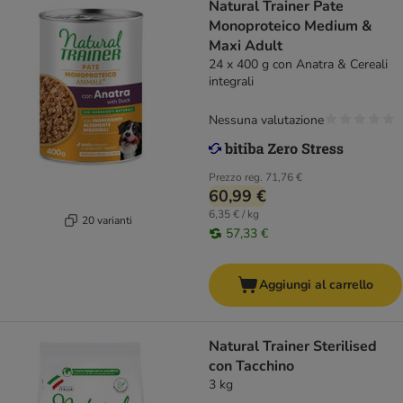
Natural Trainer Pate
Monoproteico Medium &
Maxi Adult
24 x 400 g con Anatra & Cereali
integrali
Nessuna valutazione
Prezzo reg.
71,76 €
60,99 €
6,35 € / kg
20 varianti
57,33 €
Aggiungi al carrello
Natural Trainer Sterilised
con Tacchino
3 kg