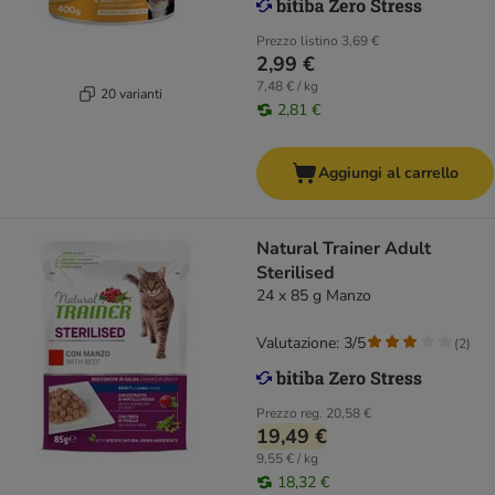
Prezzo listino
3,69 €
2,99 €
7,48 € / kg
20 varianti
2,81 €
Aggiungi al carrello
Natural Trainer Adult
Sterilised
24 x 85 g Manzo
Valutazione: 3/5
(
2
)
Prezzo reg.
20,58 €
19,49 €
9,55 € / kg
18,32 €