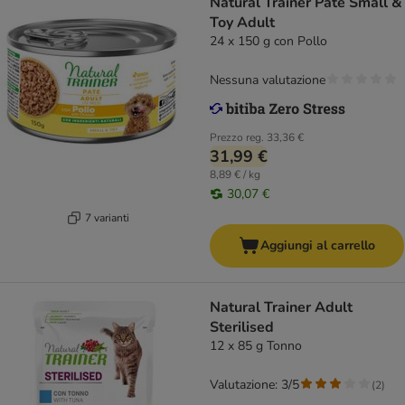
Natural Trainer Pate Small &
Toy Adult
24 x 150 g con Pollo
Nessuna valutazione
Prezzo reg.
33,36 €
31,99 €
8,89 € / kg
30,07 €
7 varianti
Aggiungi al carrello
Natural Trainer Adult
Sterilised
12 x 85 g Tonno
Valutazione: 3/5
(
2
)