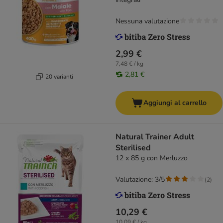
Nessuna valutazione
2,99 €
7,48 € / kg
2,81 €
20 varianti
Aggiungi al carrello
Natural Trainer Adult
Sterilised
12 x 85 g con Merluzzo
Valutazione: 3/5
(
2
)
10,29 €
10,09 € / kg