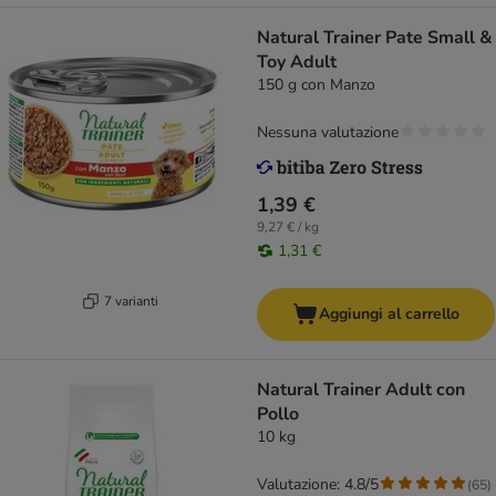
Natural Trainer Pate Small &
Toy Adult
150 g con Manzo
Nessuna valutazione
1,39 €
9,27 € / kg
1,31 €
7 varianti
Aggiungi al carrello
Natural Trainer Adult con
Pollo
10 kg
Valutazione: 4.8/5
(
65
)