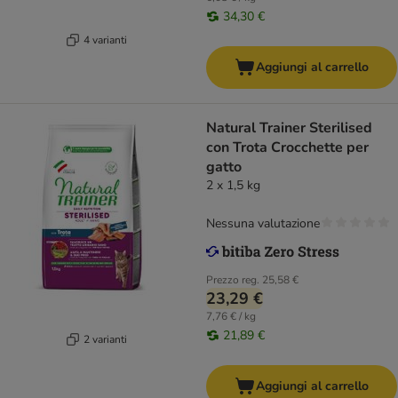
34,30 €
4 varianti
Aggiungi al carrello
Natural Trainer Sterilised
con Trota Crocchette per
gatto
2 x 1,5 kg
Nessuna valutazione
Prezzo reg.
25,58 €
23,29 €
7,76 € / kg
21,89 €
2 varianti
Aggiungi al carrello