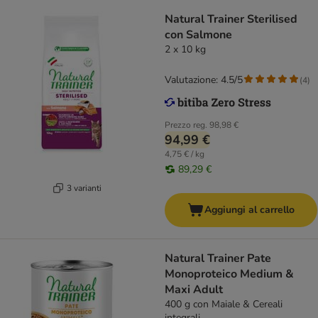
Natural Trainer Sterilised
con Salmone
2 x 10 kg
Valutazione: 4.5/5
(
4
)
Prezzo reg.
98,98 €
94,99 €
4,75 € / kg
89,29 €
3 varianti
Aggiungi al carrello
Natural Trainer Pate
Monoproteico Medium &
Maxi Adult
400 g con Maiale & Cereali
integrali