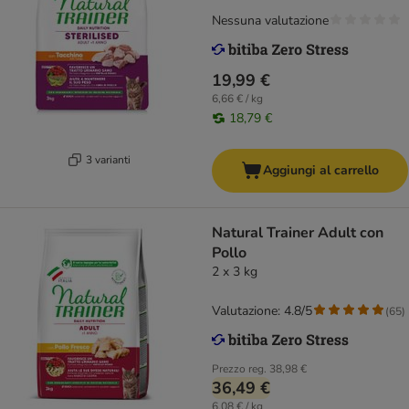
Nessuna valutazione
19,99 €
6,66 € / kg
18,79 €
3 varianti
Aggiungi al carrello
Natural Trainer Adult con
Pollo
2 x 3 kg
Valutazione: 4.8/5
(
65
)
Prezzo reg.
38,98 €
36,49 €
6,08 € / kg