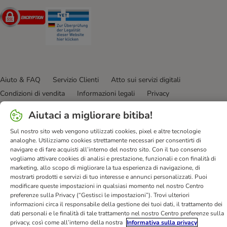
Security
Security
Aiuto & FAQ
Servizio Clienti
Atto sui servizi digitali
Condizioni di vendita
Informazioni legali
Privacy
Newsletter
Spese e tempi di consegna
Metodi di Pagamento
Aiutaci a migliorare bitiba!
Modulo tipo di recesso
Disposizioni ambientali & smaltimento
Sul nostro sito web vengono utilizzati cookies, pixel e altre tecnologie
Opt-out
Programma fedeltà
Sconti & Vantaggi
analoghe. Utilizziamo cookies strettamente necessari per consentirti di
Dichiarazione di accessibilità
navigare e di fare acquisti all’interno del nostro sito. Con il tuo consenso
vogliamo attivare cookies di analisi e prestazione, funzionali e con finalità di
marketing, allo scopo di migliorare la tua esperienza di navigazione, di
bitiba GmbH
2026
mostrarti prodotti e servizi di tuo interesse e annunci personalizzati. Puoi
modificare queste impostazioni in qualsiasi momento nel nostro Centro
preferenze sulla Privacy (“Gestisci le impostazioni”). Trovi ulteriori
informazioni circa il responsabile della gestione dei tuoi dati, il trattamento dei
dati personali e le finalità di tale trattamento nel nostro Centro preferenze sulla
privacy, così come all’interno della nostra
Informativa sulla privacy