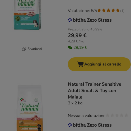
Valutazione: 5/5
(
1
)
Prezzo listino
45,99 €
29,99 €
4,28 € / kg
28,19 €
5 varianti
Aggiungi al carrello
Natural Trainer Sensitive
Adult Small & Toy con
Maiale
3 x 2 kg
Nessuna valutazione