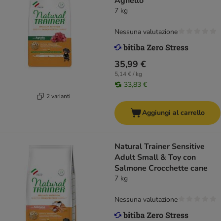
Agnello
7 kg
Nessuna valutazione
35,99 €
5,14 € / kg
33,83 €
2 varianti
Aggiungi al carrello
Natural Trainer Sensitive
Adult Small & Toy con
Salmone Crocchette cane
7 kg
Nessuna valutazione