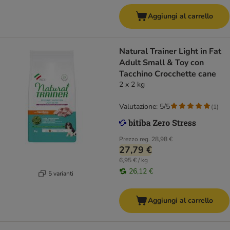
Aggiungi al carrello
Natural Trainer Light in Fat
Adult Small & Toy con
Tacchino Crocchette cane
2 x 2 kg
Valutazione: 5/5
(
1
)
Prezzo reg.
28,98 €
27,79 €
6,95 € / kg
26,12 €
5 varianti
Aggiungi al carrello