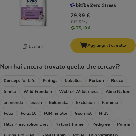
79,99 €
6,67 € / kg
75,19 €
Aggiungi al carrello
2 varianti
Non hai ancora trovato quello che cercavi?
Concept for Life
Feringa
Lukullus
Purizon
Rocco
Smilla
Wild Freedom
Wolf of Wilderness
Almo Nature
animonda
bosch
Eukanuba
Exclusion
Farmina
Felix
Forza10
FURminator
Gourmet
Hill's
Hill's Prescription Diet
Natural Trainer
Pedigree
Purina
Purina Pro Plan
Royal Canin
Royal Canin Veterinary