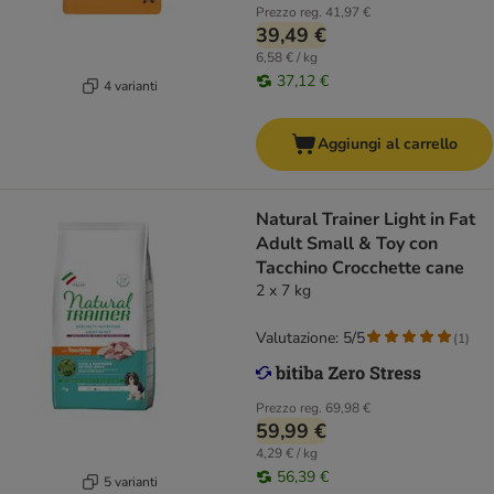
Prezzo reg.
41,97 €
39,49 €
6,58 € / kg
37,12 €
4 varianti
Aggiungi al carrello
Natural Trainer Light in Fat
Adult Small & Toy con
Tacchino Crocchette cane
2 x 7 kg
Valutazione: 5/5
(
1
)
Prezzo reg.
69,98 €
59,99 €
4,29 € / kg
56,39 €
5 varianti