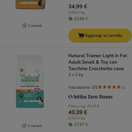
34,99 €
5,00 € / kg
32,89 €
2 varianti
Aggiungi al carrello
Natural Trainer Light in Fat
Adult Small & Toy con
Tacchino Crocchette cane
3 x 2 kg
Valutazione: 5/5
(
1
)
Prezzo reg.
43,47 €
40,39 €
6,73 € / kg
37,97 €
5 varianti