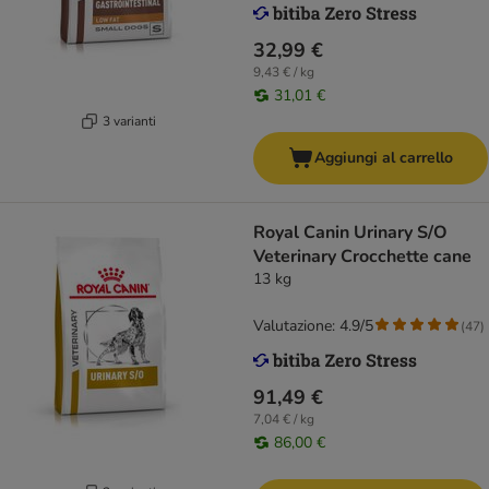
32,99 €
9,43 € / kg
31,01 €
3 varianti
Aggiungi al carrello
Royal Canin Urinary S/O
Veterinary Crocchette cane
13 kg
Valutazione: 4.9/5
(
47
)
91,49 €
7,04 € / kg
86,00 €