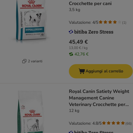
Crocchette per cani
3,5 kg
Valutazione: 4/5
(
1
)
45,49 €
13,00 € / kg
42,76 €
2 varianti
Aggiungi al carrello
Royal Canin Satiety Weight
Management Canine
Veterinary Crocchette per
cani
12 kg
Valutazione: 4.8/5
(
66
)