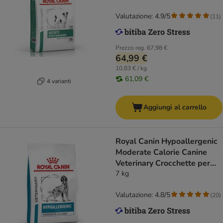
Valutazione: 4.9/5
(
11
)
Prezzo reg.
67,98 €
64,99 €
10,83 € / kg
61,09 €
4 varianti
Aggiungi al carrello
Royal Canin Hypoallergenic
Moderate Calorie Canine
Veterinary Crocchette per
cani
7 kg
Valutazione: 4.8/5
(
20
)