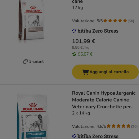
cane
12 kg
Valutazione: 5/5
(
50
)
101,99 €
8,50 € / kg
95,87 €
3 varianti
Aggiungi al carrello
Royal Canin Hypoallergenic
Moderate Calorie Canine
Veterinary Crocchette per
cani
2 x 14 kg
Valutazione: 4.8/5
(
20
)