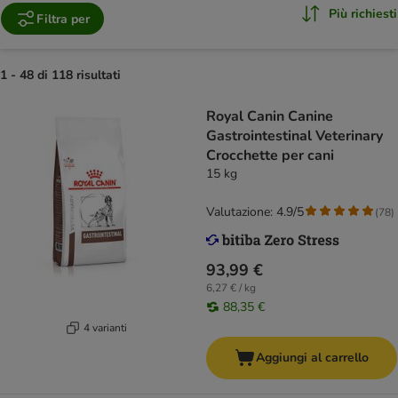
Più richiesti
Filtra per
1 - 48 di 118 risultati
Royal Canin Canine
Gastrointestinal Veterinary
Crocchette per cani
15 kg
Valutazione: 4.9/5
(
78
)
93,99 €
6,27 € / kg
88,35 €
4 varianti
Aggiungi al carrello