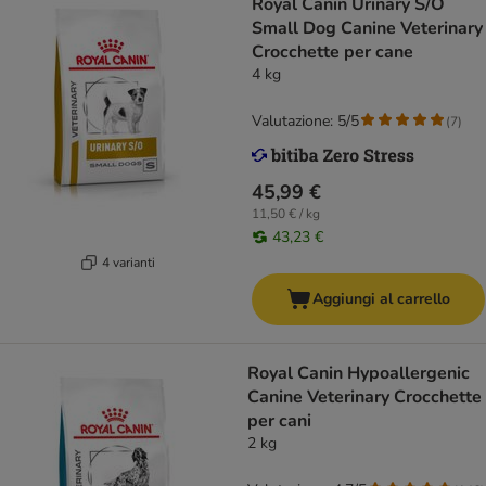
Royal Canin Urinary S/O
Small Dog Canine Veterinary
Crocchette per cane
4 kg
Valutazione: 5/5
(
7
)
45,99 €
11,50 € / kg
43,23 €
4 varianti
Aggiungi al carrello
Royal Canin Hypoallergenic
Canine Veterinary Crocchette
per cani
2 kg