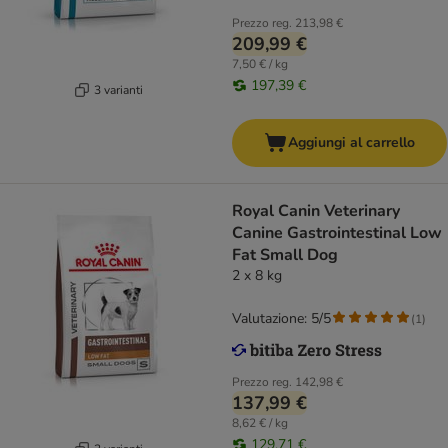
Prezzo reg.
213,98 €
209,99 €
7,50 € / kg
197,39 €
3 varianti
Aggiungi al carrello
Royal Canin Veterinary
Canine Gastrointestinal Low
Fat Small Dog
2 x 8 kg
Valutazione: 5/5
(
1
)
Prezzo reg.
142,98 €
137,99 €
8,62 € / kg
129,71 €