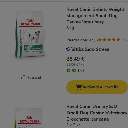
Royal Canin Satiety Weight
Management Small Dog
Canine Veterinary
Crocchette per cani
8 kg
Valutazione: 4.9/5
(
11
)
88,49 €
11,06 € / kg
83,18 €
4 varianti
Aggiungi al carrello
Royal Canin Urinary S/O
Small Dog Canine Veterinary
Crocchette per cane
2 x 8 kg