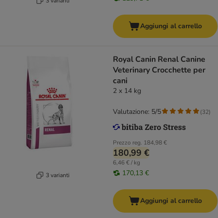
3 varianti
Aggiungi al carrello
Royal Canin Renal Canine
Veterinary Crocchette per
cani
2 x 14 kg
Valutazione: 5/5
(
32
)
Prezzo reg.
184,98 €
180,99 €
6,46 € / kg
170,13 €
3 varianti
Aggiungi al carrello