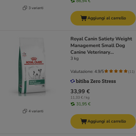
86,94 €
3 varianti
Aggiungi al carrello
Royal Canin Satiety Weight
Management Small Dog
Canine Veterinary
Crocchette per cani
3 kg
Valutazione: 4.9/5
(
11
)
33,99 €
11,33 € / kg
31,95 €
4 varianti
Aggiungi al carrello