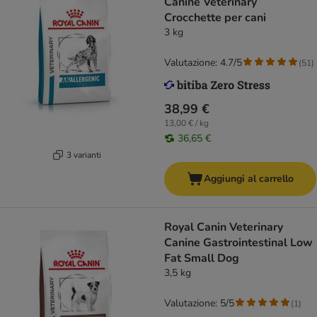
Canine Veterinary
Crocchette per cani
3 kg
Valutazione: 4.7/5
(
51
)
38,99 €
13,00 € / kg
36,65 €
3 varianti
Aggiungi al carrello
Royal Canin Veterinary
Canine Gastrointestinal Low
Fat Small Dog
3,5 kg
Valutazione: 5/5
(
1
)