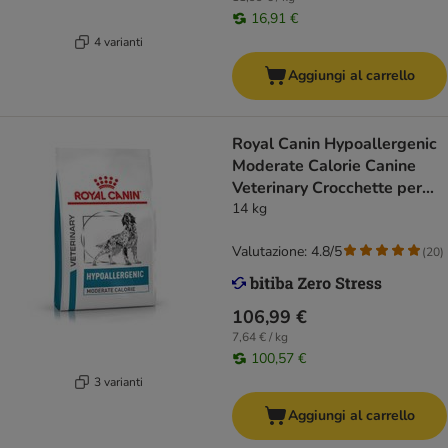
16,91 €
4 varianti
Aggiungi al carrello
Royal Canin Hypoallergenic
Moderate Calorie Canine
Veterinary Crocchette per
cani
14 kg
Valutazione: 4.8/5
(
20
)
106,99 €
7,64 € / kg
100,57 €
3 varianti
Aggiungi al carrello