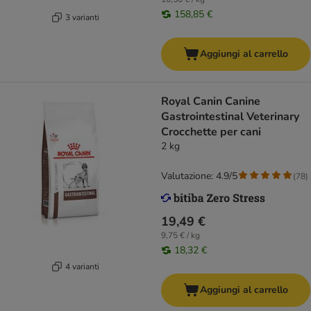
158,85 €
3 varianti
Aggiungi al carrello
Royal Canin Canine
Gastrointestinal Veterinary
Crocchette per cani
2 kg
Valutazione: 4.9/5
(
78
)
19,49 €
9,75 € / kg
18,32 €
4 varianti
Aggiungi al carrello