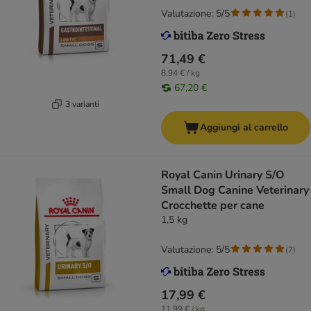
Valutazione: 5/5
(
1
)
71,49 €
8,94 € / kg
67,20 €
3 varianti
Aggiungi al carrello
Royal Canin Urinary S/O
Small Dog Canine Veterinary
Crocchette per cane
1,5 kg
Valutazione: 5/5
(
7
)
17,99 €
11,99 € / kg