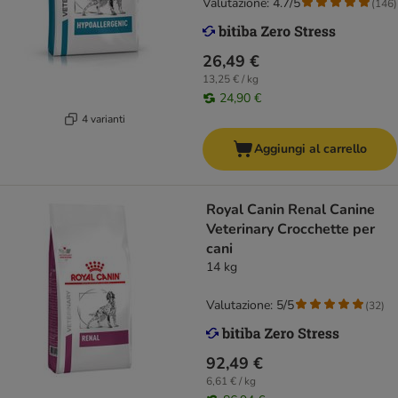
Valutazione: 4.7/5
(
146
)
26,49 €
13,25 € / kg
24,90 €
4 varianti
Aggiungi al carrello
Royal Canin Renal Canine
Veterinary Crocchette per
cani
14 kg
Valutazione: 5/5
(
32
)
92,49 €
6,61 € / kg