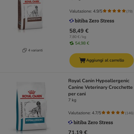
Valutazione: 4.9/5
(
78
)
58,49 €
7,80 € / kg
54,98 €
4 varianti
Aggiungi al carrello
Royal Canin Hypoallergenic
Canine Veterinary Crocchette
per cani
7 kg
Valutazione: 4.7/5
(
146
)
71,19 €