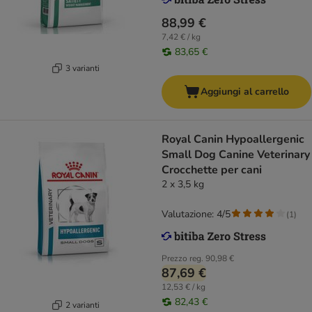
88,99 €
7,42 € / kg
83,65 €
3 varianti
Aggiungi al carrello
Royal Canin Hypoallergenic
Small Dog Canine Veterinary
Crocchette per cani
2 x 3,5 kg
Valutazione: 4/5
(
1
)
Prezzo reg.
90,98 €
87,69 €
12,53 € / kg
82,43 €
2 varianti