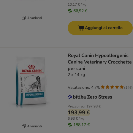
10,17 € / kg
66,92 €
4 varianti
Aggiungi al carrello
Royal Canin Hypoallergenic
Canine Veterinary Crocchette
per cani
2 x 14 kg
Valutazione: 4.7/5
(
146
)
Prezzo reg.
197,98 €
193,99 €
6,93 € / kg
188,17 €
4 varianti