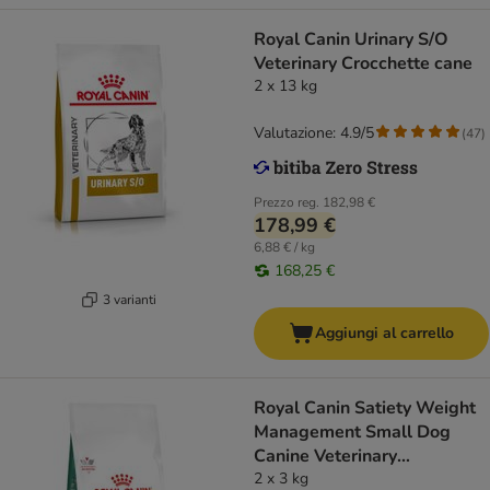
Royal Canin Urinary S/O
Veterinary Crocchette cane
2 x 13 kg
Valutazione: 4.9/5
(
47
)
Prezzo reg.
182,98 €
178,99 €
6,88 € / kg
168,25 €
3 varianti
Aggiungi al carrello
Royal Canin Satiety Weight
Management Small Dog
Canine Veterinary
Crocchette per cani
2 x 3 kg