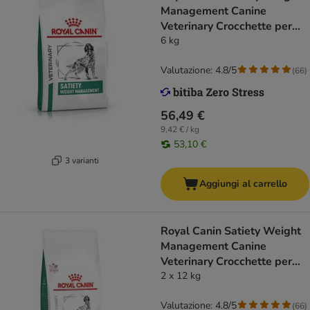
Management Canine
Veterinary Crocchette per
cani
6 kg
Valutazione: 4.8/5
(
66
)
56,49 €
9,42 € / kg
53,10 €
3 varianti
Aggiungi al carrello
Royal Canin Satiety Weight
Management Canine
Veterinary Crocchette per
cani
2 x 12 kg
Valutazione: 4.8/5
(
66
)