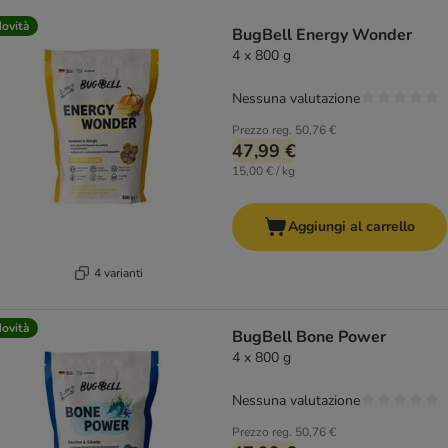
ovità
BugBell Energy Wonder
4 x 800 g
Nessuna valutazione
Prezzo reg.
50,76 €
47,99 €
15,00 € / kg
Aggiungi al carrello
4 varianti
ovità
BugBell Bone Power
4 x 800 g
Nessuna valutazione
Prezzo reg.
50,76 €