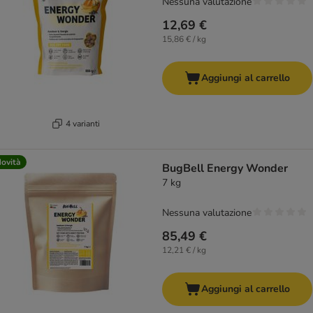
Nessuna valutazione
12,69 €
15,86 € / kg
Aggiungi al carrello
4 varianti
ovità
BugBell Energy Wonder
7 kg
Nessuna valutazione
85,49 €
12,21 € / kg
Aggiungi al carrello