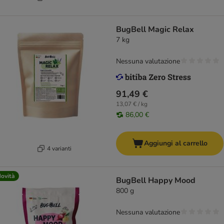
BugBell Magic Relax
7 kg
Nessuna valutazione
91,49 €
13,07 € / kg
86,00 €
Aggiungi al carrello
4 varianti
ovità
BugBell Happy Mood
800 g
Nessuna valutazione