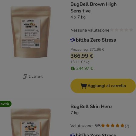
BugBell Brown High
Sensitive
4 x 7 kg
Nessuna valutazione
Prezzo reg.
371,96 €
366,99 €
13,11 € / kg
344,97 €
2 varianti
Aggiungi al carrello
ovità
BugBell Skin Hero
7 kg
Valutazione: 5/5
(
2
)