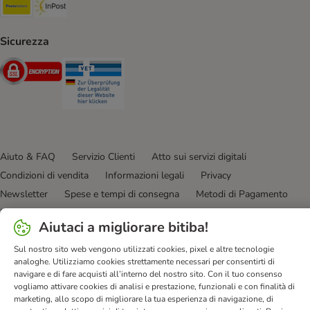
Poste Italiane. Shipping Method
InPost. Shipping Method
Sicurezza
Security
Security
Aiuto & FAQ
Servizio Clienti
Atto sui servizi digitali
Condizioni di vendita
Informazioni legali
Privacy
Newsletter
Spese e tempi di consegna
Metodi di Pagamento
Modulo tipo di recesso
Disposizioni ambientali & smaltimento
Aiutaci a migliorare bitiba!
Opt-out
Programma fedeltà
Sconti & Vantaggi
Sul nostro sito web vengono utilizzati cookies, pixel e altre tecnologie
Dichiarazione di accessibilità
analoghe. Utilizziamo cookies strettamente necessari per consentirti di
navigare e di fare acquisti all’interno del nostro sito. Con il tuo consenso
bitiba GmbH
2026
vogliamo attivare cookies di analisi e prestazione, funzionali e con finalità di
marketing, allo scopo di migliorare la tua esperienza di navigazione, di