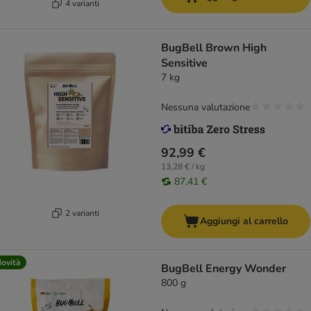
4 varianti
BugBell Brown High
Sensitive
7 kg
Nessuna valutazione
92,99 €
13,28 € / kg
87,41 €
2 varianti
Aggiungi al carrello
ovità
BugBell Energy Wonder
800 g