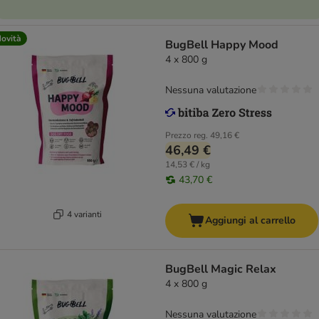
ovità
BugBell Happy Mood
4 x 800 g
Nessuna valutazione
Prezzo reg.
49,16 €
46,49 €
14,53 € / kg
43,70 €
4 varianti
Aggiungi al carrello
BugBell Magic Relax
4 x 800 g
Nessuna valutazione