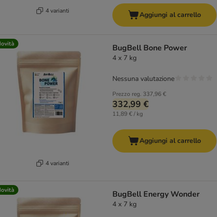
4 varianti
Aggiungi al carrello
ovità
BugBell Bone Power
4 x 7 kg
Nessuna valutazione
Prezzo reg.
337,96 €
332,99 €
11,89 € / kg
Aggiungi al carrello
4 varianti
ovità
BugBell Energy Wonder
4 x 7 kg