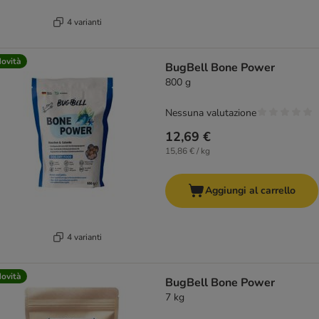
4 varianti
ovità
BugBell Bone Power
800 g
Nessuna valutazione
12,69 €
15,86 € / kg
Aggiungi al carrello
4 varianti
ovità
BugBell Bone Power
7 kg