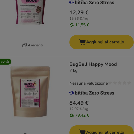
12,29 €
15,36 € / kg
11,55 €
Aggiungi al carrello
4 varianti
ovità
BugBell Happy Mood
7 kg
Nessuna valutazione
84,49 €
12,07 € / kg
79,42 €
Aggiungi al carrello