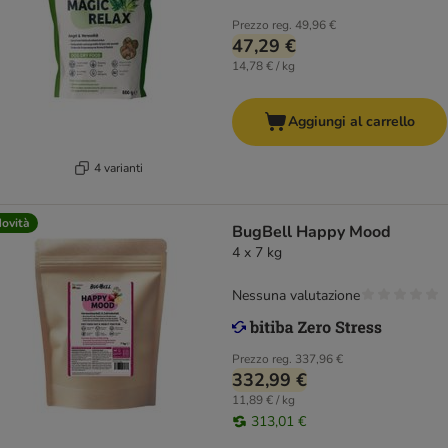
Prezzo reg.
49,96 €
47,29 €
14,78 € / kg
Aggiungi al carrello
4 varianti
ovità
BugBell Happy Mood
4 x 7 kg
Nessuna valutazione
Prezzo reg.
337,96 €
332,99 €
11,89 € / kg
313,01 €