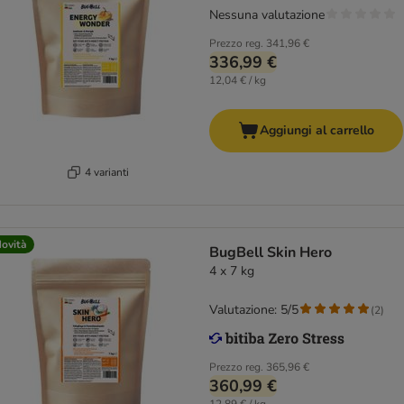
Nessuna valutazione
Prezzo reg.
341,96 €
336,99 €
12,04 € / kg
Aggiungi al carrello
4 varianti
ovità
BugBell Skin Hero
4 x 7 kg
Valutazione: 5/5
(
2
)
Prezzo reg.
365,96 €
360,99 €