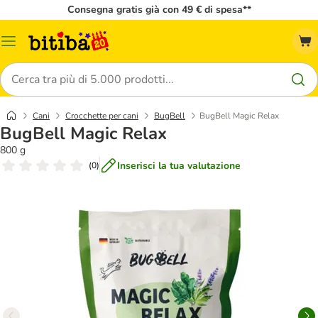
Consegna gratis già con 49 € di spesa**
Overview
catalogo
Cerca
Cani
Crocchette per cani
BugBell
BugBell Magic Relax
BugBell Magic Relax
800 g
Inserisci la tua valutazione
(
0
)