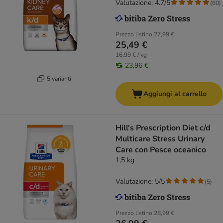
Valutazione: 4.7/5
(
60
)
Prezzo listino
27,99 €
25,49 €
16,99 € / kg
23,96 €
5 varianti
Aggiungi al carrello
Hill's Prescription Diet c/d
Multicare Stress Urinary
Care con Pesce oceanico
1,5 kg
Valutazione: 5/5
(
5
)
Prezzo listino
28,99 €