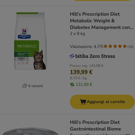
Hill's Prescription Diet
Metabolic Weight &
Diabetes Management con
Pollo
2 x 8 kg
Valutazione: 4.7/5
(
56
)
Prezzo reg.
143,98 €
139,99 €
8,75 € / kg
131,59 €
6 varianti
Aggiungi al carrello
Hill's Prescription Diet
Gastrointestinal Biome