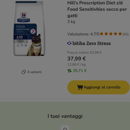
Hill's Prescription Diet z/d
Food Sensitivities secco per
gatti
3 kg
Valutazione: 4.7/5
(
65
)
Prezzo listino
52,99 €
37,99 €
12,66 € / kg
35,71 €
4 varianti
Aggiungi al carrello
I tuoi vantaggi