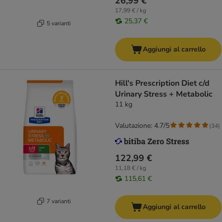
26,99 €
17,99 € / kg
25,37 €
5 varianti
Aggiungi al carrello
Hill's Prescription Diet c/d
Urinary Stress + Metabolic
11 kg
Valutazione: 4.7/5
(
34
)
122,99 €
11,18 € / kg
115,61 €
7 varianti
Aggiungi al carrello