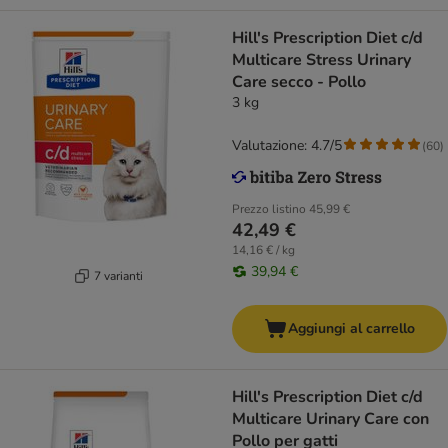
Hill's Prescription Diet c/d
Multicare Stress Urinary
Care secco - Pollo
3 kg
Valutazione: 4.7/5
(
60
)
Prezzo listino
45,99 €
42,49 €
14,16 € / kg
39,94 €
7 varianti
Aggiungi al carrello
Hill's Prescription Diet c/d
Multicare Urinary Care con
Pollo per gatti