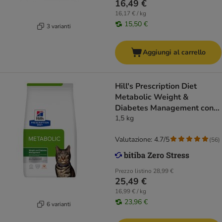
16,49 €
16,17 € / kg
15,50 €
3 varianti
Aggiungi al carrello
Hill's Prescription Diet
Metabolic Weight &
Diabetes Management con
Pollo
1,5 kg
Valutazione: 4.7/5
(
56
)
Prezzo listino
28,99 €
25,49 €
16,99 € / kg
23,96 €
6 varianti