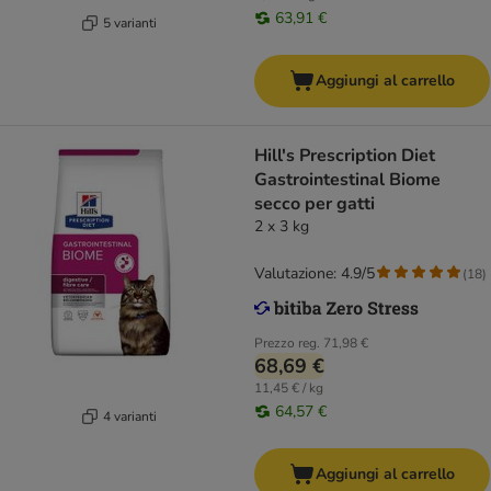
63,91 €
5 varianti
Aggiungi al carrello
Hill's Prescription Diet
Gastrointestinal Biome
secco per gatti
2 x 3 kg
Valutazione: 4.9/5
(
18
)
Prezzo reg.
71,98 €
68,69 €
11,45 € / kg
64,57 €
4 varianti
Aggiungi al carrello