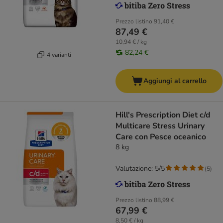
Prezzo listino
91,40 €
87,49 €
10,94 € / kg
82,24 €
4 varianti
Aggiungi al carrello
Hill's Prescription Diet c/d
Multicare Stress Urinary
Care con Pesce oceanico
8 kg
Valutazione: 5/5
(
5
)
Prezzo listino
88,99 €
67,99 €
8,50 € / kg