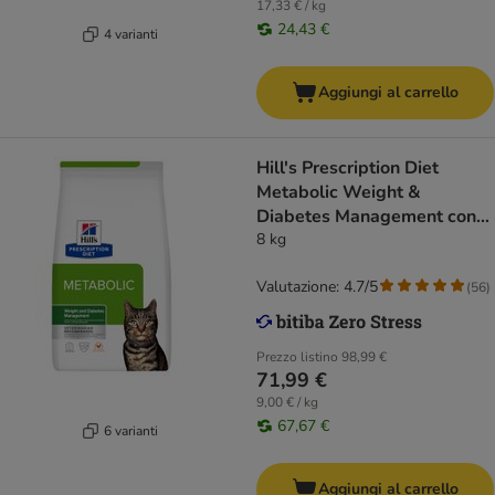
17,33 € / kg
24,43 €
4 varianti
Aggiungi al carrello
Hill's Prescription Diet
Metabolic Weight &
Diabetes Management con
Pollo
8 kg
Valutazione: 4.7/5
(
56
)
Prezzo listino
98,99 €
71,99 €
9,00 € / kg
67,67 €
6 varianti
Aggiungi al carrello