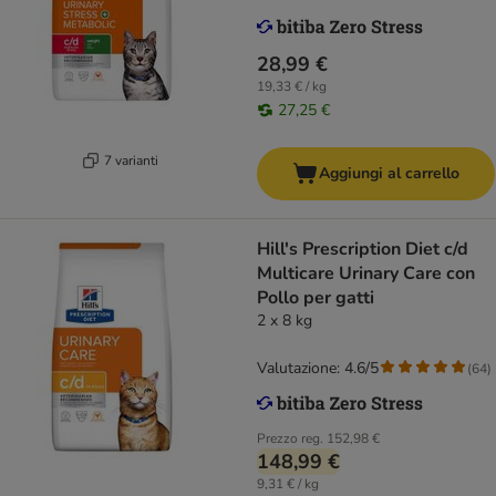
28,99 €
19,33 € / kg
27,25 €
7 varianti
Aggiungi al carrello
Hill's Prescription Diet c/d
Multicare Urinary Care con
Pollo per gatti
2 x 8 kg
Valutazione: 4.6/5
(
64
)
Prezzo reg.
152,98 €
148,99 €
9,31 € / kg