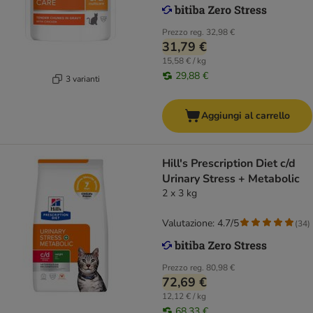
Prezzo reg.
32,98 €
31,79 €
15,58 € / kg
29,88 €
3 varianti
Aggiungi al carrello
Hill's Prescription Diet c/d
Urinary Stress + Metabolic
2 x 3 kg
Valutazione: 4.7/5
(
34
)
Prezzo reg.
80,98 €
72,69 €
12,12 € / kg
68,33 €