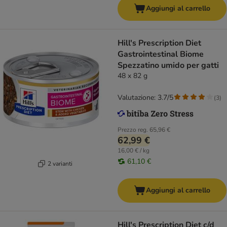
Aggiungi al carrello
Hill's Prescription Diet
Gastrointestinal Biome
Spezzatino umido per gatti
48 x 82 g
Valutazione: 3.7/5
(
3
)
Prezzo reg.
65,96 €
62,99 €
16,00 € / kg
61,10 €
2 varianti
Aggiungi al carrello
Hill's Prescription Diet c/d