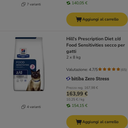
140,05 €
7 varianti
Aggiungi al carrello
Hill's Prescription Diet z/d
Food Sensitivities secco per
gatti
2 x 8 kg
Valutazione: 4.7/5
(
65
)
Prezzo reg.
167,98 €
163,99 €
10,25 € / kg
154,15 €
4 varianti
Aggiungi al carrello