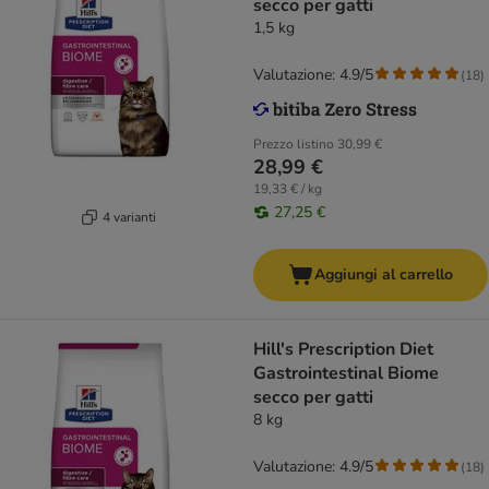
secco per gatti
1,5 kg
Valutazione: 4.9/5
(
18
)
Prezzo listino
30,99 €
28,99 €
19,33 € / kg
27,25 €
4 varianti
Aggiungi al carrello
Hill's Prescription Diet
Gastrointestinal Biome
secco per gatti
8 kg
Valutazione: 4.9/5
(
18
)