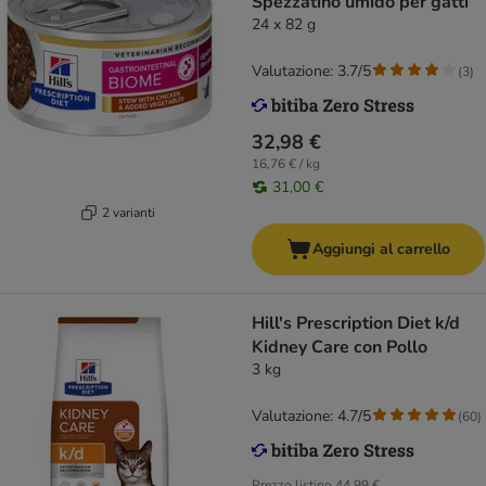
Spezzatino umido per gatti
24 x 82 g
Valutazione: 3.7/5
(
3
)
32,98 €
16,76 € / kg
31,00 €
2 varianti
Aggiungi al carrello
Hill's Prescription Diet k/d
Kidney Care con Pollo
3 kg
Valutazione: 4.7/5
(
60
)
Prezzo listino
44,99 €