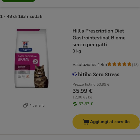
1 - 48 di 183 risultati
Hill's Prescription Diet
Gastrointestinal Biome
secco per gatti
3 kg
Valutazione: 4.9/5
(
18
)
Prezzo listino
50,99 €
35,99 €
12,00 € / kg
33,83 €
4 varianti
Aggiungi al carrello