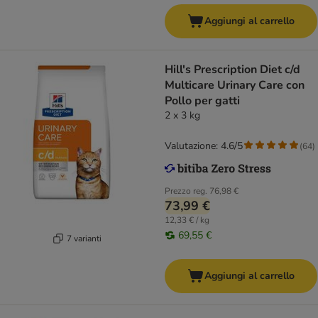
Aggiungi al carrello
Hill's Prescription Diet c/d
Multicare Urinary Care con
Pollo per gatti
2 x 3 kg
Valutazione: 4.6/5
(
64
)
Prezzo reg.
76,98 €
73,99 €
12,33 € / kg
69,55 €
7 varianti
Aggiungi al carrello