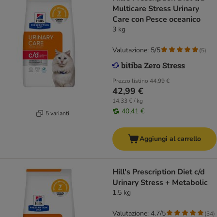
Multicare Stress Urinary
Care con Pesce oceanico
3 kg
Valutazione: 5/5
(
5
)
Prezzo listino
44,99 €
42,99 €
14,33 € / kg
40,41 €
5 varianti
Aggiungi al carrello
Hill's Prescription Diet c/d
Urinary Stress + Metabolic
1,5 kg
Valutazione: 4.7/5
(
34
)