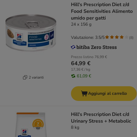
Hill's Prescription Diet z/d
Food Sensitivities Alimento
umido per gatti
24 x 156 g
Valutazione: 3.5/5
(
8
)
Prezzo listino
76,99 €
64,99 €
17,36 € / kg
61,09 €
2 varianti
Aggiungi al carrello
Hill's Prescription Diet c/d
Urinary Stress + Metabolic
8 kg