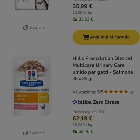
35,99 €
12,00 € / kg
33,83 €
5 varianti
Aggiungi al carrello
Hill's Prescription Diet c/d
Multicare Urinary Care
umido per gatti - Salmone
48 x 85 g
Valutazione: 5/5
(
2
)
Prezzo reg.
65,96 €
62,19 €
15,24 € / kg
58,46 €
3 varianti