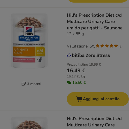
Hill's Prescription Diet c/d
Multicare Urinary Care
umido per gatti - Salmone
12 x 85 g
Valutazione: 5/5
(
2
)
Prezzo listino
19,99 €
16,49 €
16,17 € / kg
15,50 €
3 varianti
Aggiungi al carrello
Hill's Prescription Diet c/d
Multicare Urinary Care