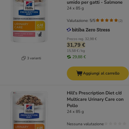
umido per gatti - Salmone
24 x 85 g
Valutazione: 5/5
(
2
)
Prezzo reg.
32,98 €
31,79 €
15,58 € / kg
29,88 €
3 varianti
Aggiungi al carrello
Hill's Prescription Diet c/d
Multicare Urinary Care con
Pollo
24 x 85 g
Nessuna valutazione