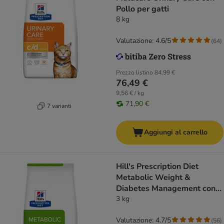
Pollo per gatti
8 kg
Valutazione: 4.6/5
(
64
)
Prezzo listino
84,99 €
76,49 €
9,56 € / kg
71,90 €
7 varianti
Aggiungi al carrello
Hill's Prescription Diet
Metabolic Weight &
Diabetes Management con
Pollo
3 kg
Valutazione: 4.7/5
(
56
)