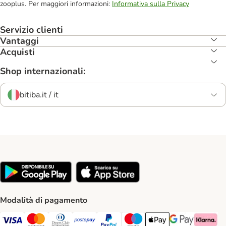
zooplus. Per maggiori informazioni:
Informativa sulla Privacy
Servizio clienti
Vantaggi
Acquisti
Shop internazionali:
bitiba.it / it
Modalità di pagamento
Visa. Payment Method
Mastercard. Payment Method
Diners Club. Payment Method
Postepay. Payment Method
PayPal. Payment Method
Maestro. Payment Method
Apple pay. Payment Met
Google Pay Paym
Klarna Pa