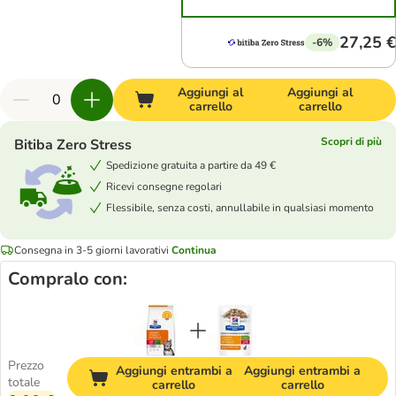
27,25 €
-6%
Aggiungi al
Aggiungi al
carrello
carrello
Scopri di più
Bitiba Zero Stress
Spedizione gratuita a partire da 49 €
Ricevi consegne regolari
Flessibile, senza costi, annullabile in qualsiasi momento
Consegna in 3-5 giorni lavorativi
Continua
Compralo con:
Prezzo
Aggiungi entrambi a
Aggiungi entrambi a
totale
carrello
carrello