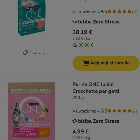
Valutazione: 4.8/5
(
19
)
38,19 €
3,92 € / kg
35,90 €
4 varianti
Aggiungi al carrello
Purina ONE Junior
Crocchette per gatti
750 g
Valutazione: 4.6/5
(
21
)
4,99 €
6,65 € / kg