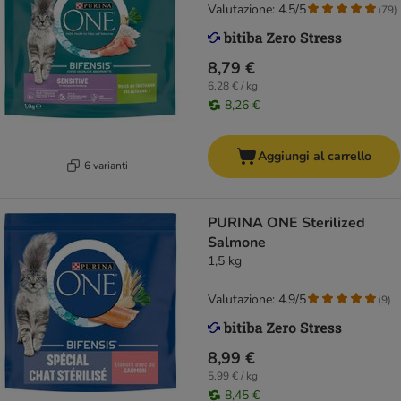
Valutazione: 4.5/5
(
79
)
8,79 €
6,28 € / kg
8,26 €
Aggiungi al carrello
6 varianti
PURINA ONE Sterilized
Salmone
1,5 kg
Valutazione: 4.9/5
(
9
)
8,99 €
5,99 € / kg
8,45 €