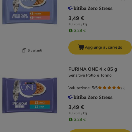
3,49 €
10,26 € / kg
3,28 €
Aggiungi al carrello
6 varianti
PURINA ONE 4 x 85 g
Sensitive Pollo e Tonno
Valutazione: 5/5
(
2
)
3,49 €
10,26 € / kg
3,28 €