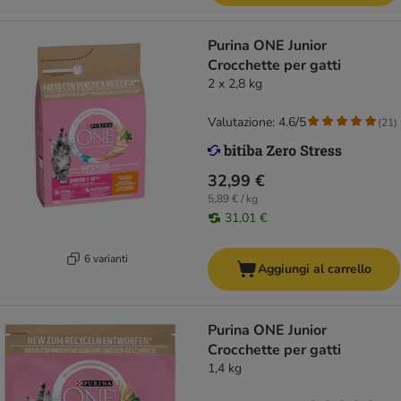
Purina ONE Junior
Crocchette per gatti
2 x 2,8 kg
Valutazione: 4.6/5
(
21
)
32,99 €
5,89 € / kg
31,01 €
6 varianti
Aggiungi al carrello
Purina ONE Junior
Crocchette per gatti
1,4 kg