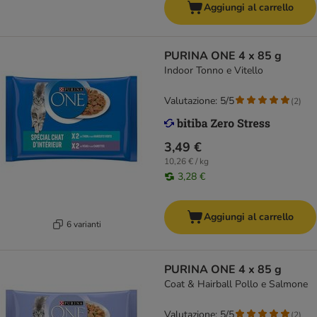
Aggiungi al carrello
PURINA ONE 4 x 85 g
Indoor Tonno e Vitello
Valutazione: 5/5
(
2
)
3,49 €
10,26 € / kg
3,28 €
Aggiungi al carrello
6 varianti
PURINA ONE 4 x 85 g
Coat & Hairball Pollo e Salmone
Valutazione: 5/5
(
2
)