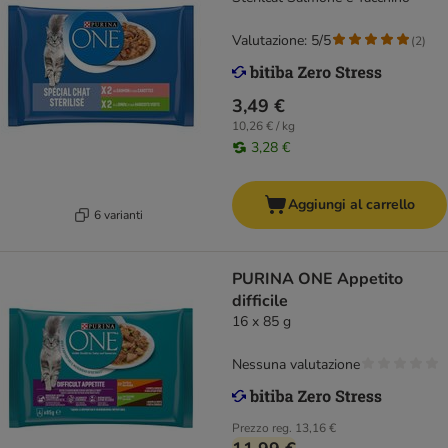
Valutazione: 5/5
(
2
)
3,49 €
10,26 € / kg
3,28 €
Aggiungi al carrello
6 varianti
PURINA ONE Appetito
difficile
16 x 85 g
Nessuna valutazione
Prezzo reg.
13,16 €