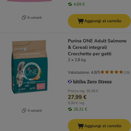
4,69 €
6 varianti
Aggiungi al carrello
Purina ONE Adult Salmone
& Cereali integrali
Crocchette per gatti
2 x 2,8 kg
Valutazione: 4.8/5
(
19
)
Prezzo reg.
30,38 €
27,99 €
5,00 € / kg
26,31 €
4 varianti
Aggiungi al carrello