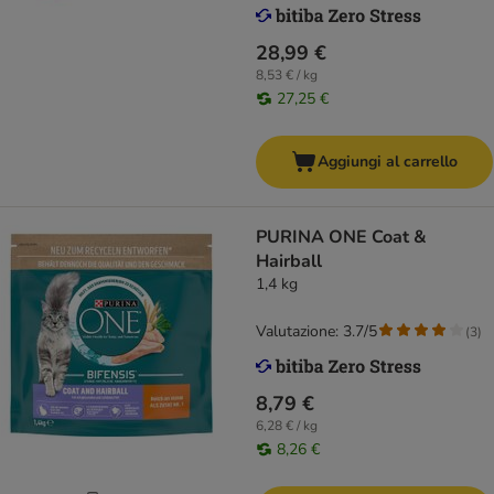
28,99 €
8,53 € / kg
27,25 €
Aggiungi al carrello
PURINA ONE Coat &
Hairball
1,4 kg
Valutazione: 3.7/5
(
3
)
8,79 €
6,28 € / kg
8,26 €