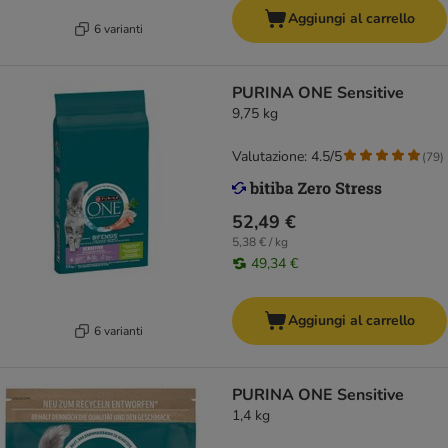
Aggiungi al carrello
6 varianti
PURINA ONE Sensitive
9,75 kg
Valutazione: 4.5/5
(
79
)
52,49 €
5,38 € / kg
49,34 €
Aggiungi al carrello
6 varianti
PURINA ONE Sensitive
1,4 kg