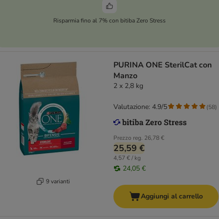
Risparmia fino al 7% con bitiba Zero Stress
PURINA ONE SterilCat con
Manzo
2 x 2,8 kg
Valutazione: 4.9/5
(
58
)
Prezzo reg.
26,78 €
25,59 €
4,57 € / kg
24,05 €
9 varianti
Aggiungi al carrello