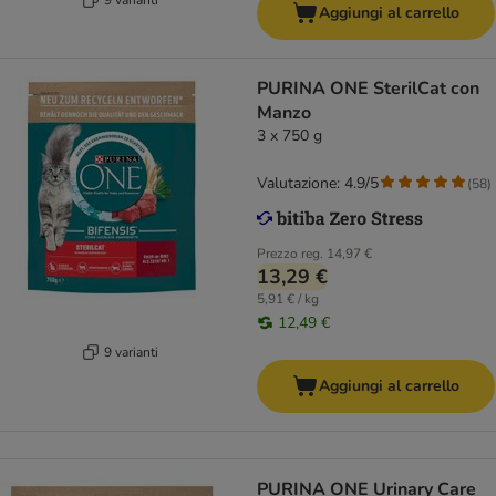
Aggiungi al carrello
PURINA ONE SterilCat con
Manzo
3 x 750 g
Valutazione: 4.9/5
(
58
)
Prezzo reg.
14,97 €
13,29 €
5,91 € / kg
12,49 €
9 varianti
Aggiungi al carrello
PURINA ONE Urinary Care