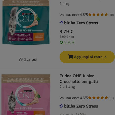
1,4 kg
Valutazione: 4.6/5
(
18
)
9,79 €
6,99 € / kg
9,20 €
Aggiungi al carrello
3 varianti
Purina ONE Junior
Crocchette per gatti
2 x 1,4 kg
Valutazione: 4.6/5
(
21
)
Prezzo reg.
17,58 €