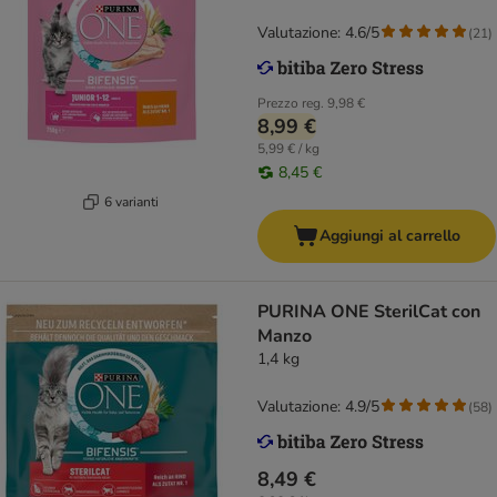
Valutazione: 4.6/5
(
21
)
Prezzo reg.
9,98 €
8,99 €
5,99 € / kg
8,45 €
6 varianti
Aggiungi al carrello
PURINA ONE SterilCat con
Manzo
1,4 kg
Valutazione: 4.9/5
(
58
)
8,49 €