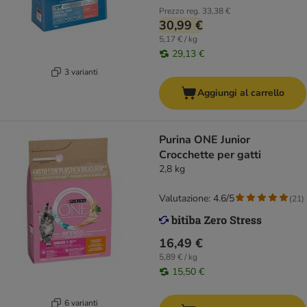
Prezzo reg.
33,38 €
30,99 €
5,17 € / kg
29,13 €
3 varianti
Aggiungi al carrello
Purina ONE Junior
Crocchette per gatti
2,8 kg
Valutazione: 4.6/5
(
21
)
16,49 €
5,89 € / kg
15,50 €
6 varianti