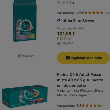
2 x 9,75 kg
Valutazione: 4.5/5
(
79
)
Prezzo reg.
104,98 €
101,99 €
5,23 € / kg
95,87 €
6 varianti
Aggiungi al carrello
Purina ONE Adult Pacco
misto 40 x 85 g Alimento
umido per gatto
Variante mista (Pesce d'altura,
Manzo, Pollo, Agnello)
Valutazione: 5/5
(
1
)