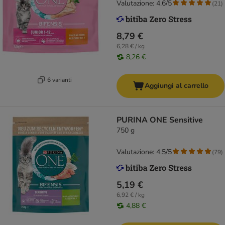
Valutazione: 4.6/5
(
21
)
8,79 €
6,28 € / kg
8,26 €
6 varianti
Aggiungi al carrello
PURINA ONE Sensitive
750 g
Valutazione: 4.5/5
(
79
)
5,19 €
6,92 € / kg
4,88 €