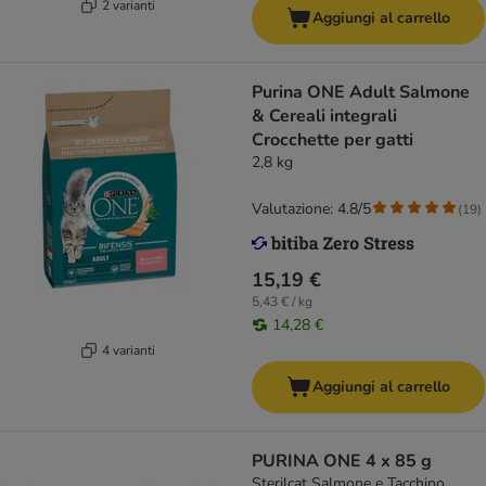
2 varianti
Aggiungi al carrello
Purina ONE Adult Salmone
& Cereali integrali
Crocchette per gatti
2,8 kg
Valutazione: 4.8/5
(
19
)
15,19 €
5,43 € / kg
14,28 €
4 varianti
Aggiungi al carrello
PURINA ONE 4 x 85 g
Sterilcat Salmone e Tacchino