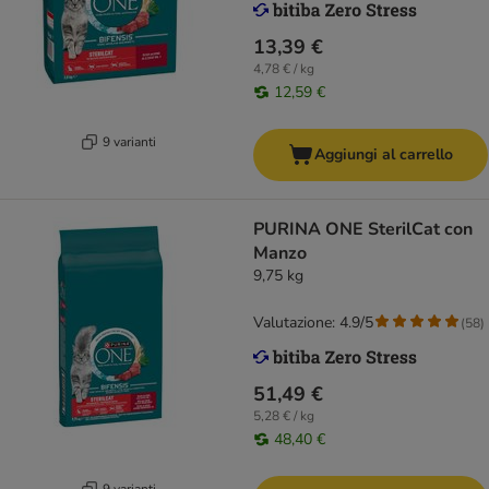
13,39 €
4,78 € / kg
12,59 €
9 varianti
Aggiungi al carrello
PURINA ONE SterilCat con
Manzo
9,75 kg
Valutazione: 4.9/5
(
58
)
51,49 €
5,28 € / kg
48,40 €
9 varianti