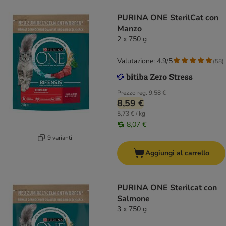
PURINA ONE SterilCat con
Manzo
2 x 750 g
Valutazione: 4.9/5
(
58
)
Prezzo reg.
9,58 €
8,59 €
5,73 € / kg
8,07 €
9 varianti
Aggiungi al carrello
PURINA ONE Sterilcat con
Salmone
3 x 750 g