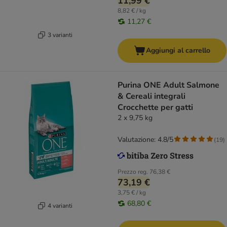
11,99 €
8,82 € / kg
11,27 €
3 varianti
Aggiungi al carrello
Purina ONE Adult Salmone
& Cereali integrali
Crocchette per gatti
2 x 9,75 kg
Valutazione: 4.8/5
(
19
)
Prezzo reg.
76,38 €
73,19 €
3,75 € / kg
68,80 €
4 varianti