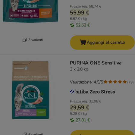
Prezzo reg.
58,74 €
55,99 €
6,67 € / kg
52,63 €
3 varianti
Aggiungi al carrello
PURINA ONE Sensitive
2 x 2,8 kg
Valutazione: 4.5/5
(
79
)
Prezzo reg.
31,98 €
29,59 €
5,28 € / kg
27,81 €
6 varianti