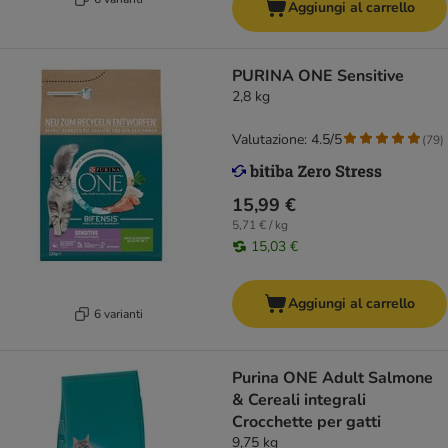
Aggiungi al carrello
PURINA ONE Sensitive
2,8 kg
Valutazione: 4.5/5
(
79
)
15,99 €
5,71 € / kg
15,03 €
Aggiungi al carrello
6 varianti
Purina ONE Adult Salmone
& Cereali integrali
Crocchette per gatti
9,75 kg