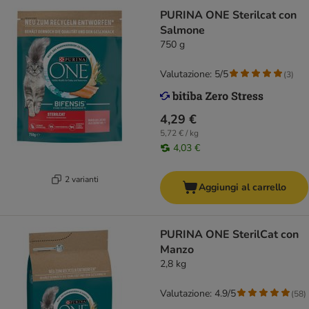
PURINA ONE Sterilcat con
Salmone
750 g
Valutazione: 5/5
(
3
)
4,29 €
5,72 € / kg
4,03 €
2 varianti
Aggiungi al carrello
PURINA ONE SterilCat con
Manzo
2,8 kg
Valutazione: 4.9/5
(
58
)