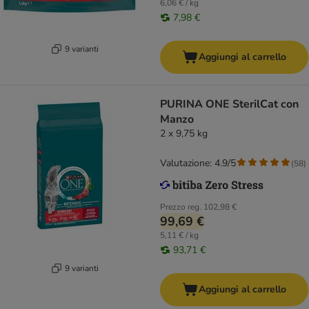
6,06 € / kg
7,98 €
9 varianti
Aggiungi al carrello
PURINA ONE SterilCat con
Manzo
2 x 9,75 kg
Valutazione: 4.9/5
(
58
)
Prezzo reg.
102,98 €
99,69 €
5,11 € / kg
93,71 €
9 varianti
Aggiungi al carrello