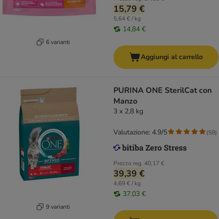
15,79 €
5,64 € / kg
14,84 €
6 varianti
Aggiungi al carrello
PURINA ONE SterilCat con
Manzo
3 x 2,8 kg
Valutazione: 4.9/5
(
58
)
Prezzo reg.
40,17 €
39,39 €
4,69 € / kg
37,03 €
9 varianti