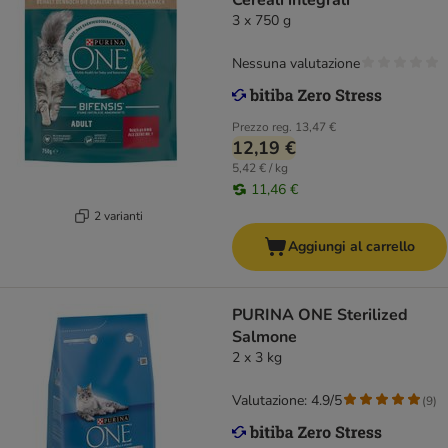
Cereali integrali
3 x 750 g
Nessuna valutazione
Prezzo reg.
13,47 €
12,19 €
5,42 € / kg
11,46 €
2 varianti
Aggiungi al carrello
PURINA ONE Sterilized
Salmone
2 x 3 kg
Valutazione: 4.9/5
(
9
)