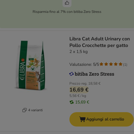
Risparmia fino al 7% con bitiba Zero Stress
Libra Cat Adult Urinary con
Pollo Crocchette per gatto
2 x 1,5 kg
Valutazione: 5/5
(
1
)
Prezzo reg.
18,58 €
16,69 €
5,56 € / kg
15,69 €
4 varianti
Aggiungi al carrello