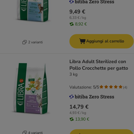
9,49 €
6,33 € / kg
8,92 €
Aggiungi al carrello
2 varianti
Libra Adult Sterilized con
Pollo Crocchette per gatto
3 kg
Valutazione: 5/5
(
4
)
14,79 €
4,93 € / kg
13,90 €
4 varianti