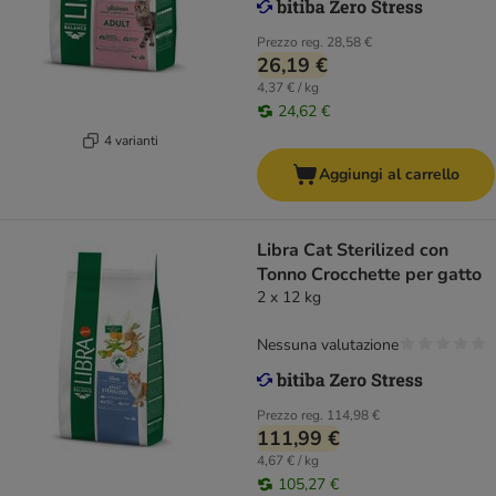
Prezzo reg.
28,58 €
26,19 €
4,37 € / kg
24,62 €
4 varianti
Aggiungi al carrello
Libra Cat Sterilized con
Tonno Crocchette per gatto
2 x 12 kg
Nessuna valutazione
Prezzo reg.
114,98 €
111,99 €
4,67 € / kg
105,27 €