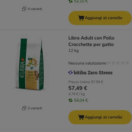
53,10 €
4 varianti
Aggiungi al carrello
Libra Adult con Pollo
Crocchette per gatto
12 kg
Nessuna valutazione
Prezzo listino
57,99 €
57,49 €
4,79 € / kg
54,04 €
2 varianti
Aggiungi al carrello