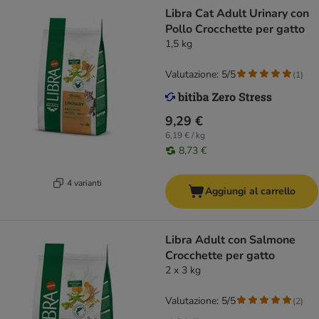
Libra Cat Adult Urinary con
Pollo Crocchette per gatto
1,5 kg
Valutazione: 5/5
(
1
)
9,29 €
6,19 € / kg
8,73 €
4 varianti
Aggiungi al carrello
Libra Adult con Salmone
Crocchette per gatto
2 x 3 kg
Valutazione: 5/5
(
2
)