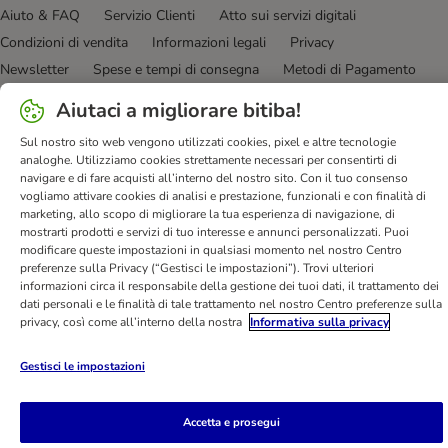
Aiuto & FAQ
Servizio Clienti
Atto sui servizi digitali
Condizioni di vendita
Informazioni legali
Privacy
Newsletter
Spese e tempi di consegna
Metodi di Pagamento
Modulo tipo di recesso
Disposizioni ambientali & smaltimento
Aiutaci a migliorare bitiba!
Opt-out
Programma fedeltà
Sconti & Vantaggi
Sul nostro sito web vengono utilizzati cookies, pixel e altre tecnologie
Dichiarazione di accessibilità
analoghe. Utilizziamo cookies strettamente necessari per consentirti di
navigare e di fare acquisti all’interno del nostro sito. Con il tuo consenso
bitiba GmbH
2026
vogliamo attivare cookies di analisi e prestazione, funzionali e con finalità di
marketing, allo scopo di migliorare la tua esperienza di navigazione, di
mostrarti prodotti e servizi di tuo interesse e annunci personalizzati. Puoi
modificare queste impostazioni in qualsiasi momento nel nostro Centro
preferenze sulla Privacy (“Gestisci le impostazioni”). Trovi ulteriori
informazioni circa il responsabile della gestione dei tuoi dati, il trattamento dei
dati personali e le finalità di tale trattamento nel nostro Centro preferenze sulla
privacy, così come all’interno della nostra
Informativa sulla privacy
Gestisci le impostazioni
Accetta e prosegui