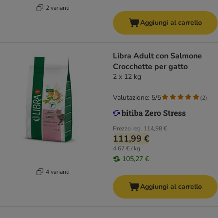
2 varianti
Aggiungi al carrello
Libra Adult con Salmone
Crocchette per gatto
2 x 12 kg
Valutazione: 5/5
(
2
)
Prezzo reg.
114,98 €
111,99 €
4,67 € / kg
105,27 €
4 varianti
Aggiungi al carrello