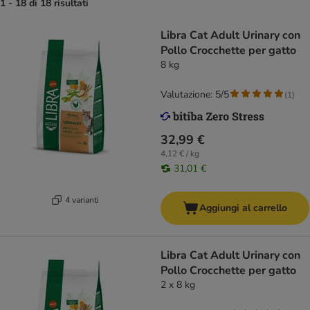
1 - 18 di 18 risultati
Libra Cat Adult Urinary con
Pollo Crocchette per gatto
8 kg
Valutazione: 5/5
(
1
)
32,99 €
4,12 € / kg
31,01 €
4 varianti
Aggiungi al carrello
Libra Cat Adult Urinary con
Pollo Crocchette per gatto
2 x 8 kg