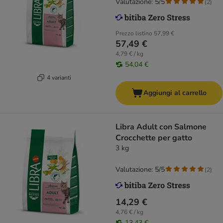
Valutazione: 5/5
(
2
)
Prezzo listino
57,99 €
57,49 €
4,79 € / kg
54,04 €
4 varianti
Aggiungi al carrello
Libra Adult con Salmone
Crocchette per gatto
3 kg
Valutazione: 5/5
(
2
)
14,29 €
4,76 € / kg
13,43 €