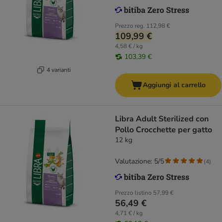
Prezzo reg.
112,98 €
109,99 €
4,58 € / kg
103,39 €
4 varianti
Aggiungi al carrello
Libra Adult Sterilized con
Pollo Crocchette per gatto
12 kg
Valutazione: 5/5
(
4
)
Prezzo listino
57,99 €
56,49 €
4,71 € / kg