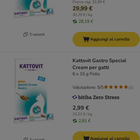
Prezzo reg.
32,89 €
29,99 €
30,29 € / kg
28,19 €
3 varianti
Aggiungi al carrello
Kattovit Gastro Special
Cream per gatti
6 x 15 g Pollo
Valutazione: 5/5
(
1
)
2,99 €
33,22 € / kg
2,81 €
Aggiungi al carrello
3 varianti