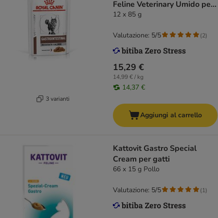
Feline Veterinary Umido per
gatti
12 x 85 g
Valutazione: 5/5
(
2
)
15,29 €
14,99 € / kg
14,37 €
3 varianti
Aggiungi al carrello
Kattovit Gastro Special
Cream per gatti
66 x 15 g Pollo
Valutazione: 5/5
(
1
)