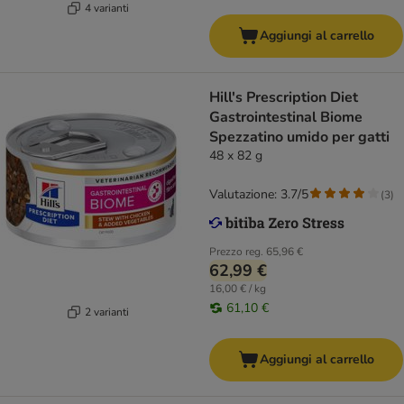
4 varianti
Aggiungi al carrello
Hill's Prescription Diet
Gastrointestinal Biome
Spezzatino umido per gatti
48 x 82 g
Valutazione: 3.7/5
(
3
)
Prezzo reg.
65,96 €
62,99 €
16,00 € / kg
61,10 €
2 varianti
Aggiungi al carrello