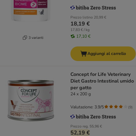
Prezzo listino
20,99 €
18,19 €
17,83 € / kg
17,10 €
3 varianti
Aggiungi al carrello
Concept for Life Veterinary
Diet Gastro Intestinal umido
per gatto
24 x 200 g
Valutazione: 3.9/5
(
9
)
Prezzo reg.
55,96 €
52,19 €