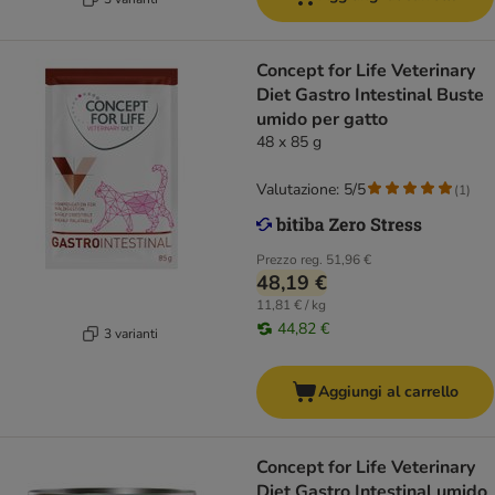
Concept for Life Veterinary
Diet Gastro Intestinal Buste
umido per gatto
48 x 85 g
Valutazione: 5/5
(
1
)
Prezzo reg.
51,96 €
48,19 €
11,81 € / kg
44,82 €
3 varianti
Aggiungi al carrello
Concept for Life Veterinary
Diet Gastro Intestinal umido