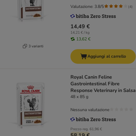
Valutazione: 3.8/5
(
4
)
14,49 €
14,21 € / kg
13,62 €
3 varianti
Aggiungi al carrello
Royal Canin Feline
Gastrointestinal Fibre
Response Veterinary in Salsa
48 x 85 g
Nessuna valutazione
Prezzo reg.
61,96 €
58,19 €