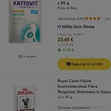
x 85 g
Pollo & Riso
Valutazione: 4.4/5
(
29
)
Prezzo reg.
25,96 €
23,49 €
11,51 € / kg
22,08 €
4 varianti
Aggiungi al carrello
Royal Canin Feline
Gastrointestinal Fibre
Response Veterinary in Salsa
12 x 85 g
Nessuna valutazione