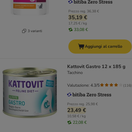
Prezzo reg.
36,38 €
35,19 €
17,25 € / kg
33,08 €
3 varianti
Aggiungi al carrello
Kattovit Gastro 12 x 185 g
Tacchino
Valutazione: 4.3/5
(
116
)
Prezzo reg.
25,98 €
23,49 €
10,58 € / kg
22,08 €