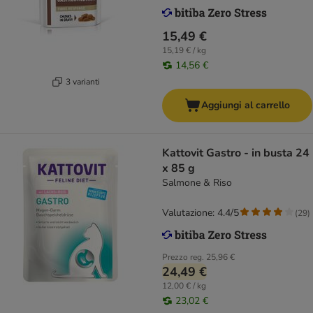
15,49 €
15,19 € / kg
14,56 €
3 varianti
Aggiungi al carrello
Kattovit Gastro - in busta 24
x 85 g
Salmone & Riso
Valutazione: 4.4/5
(
29
)
Prezzo reg.
25,96 €
24,49 €
12,00 € / kg
23,02 €