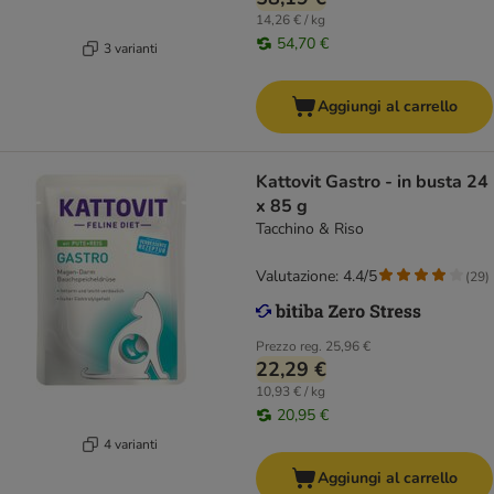
14,26 € / kg
54,70 €
3 varianti
Aggiungi al carrello
Kattovit Gastro - in busta 24
x 85 g
Tacchino & Riso
Valutazione: 4.4/5
(
29
)
Prezzo reg.
25,96 €
22,29 €
10,93 € / kg
20,95 €
4 varianti
Aggiungi al carrello