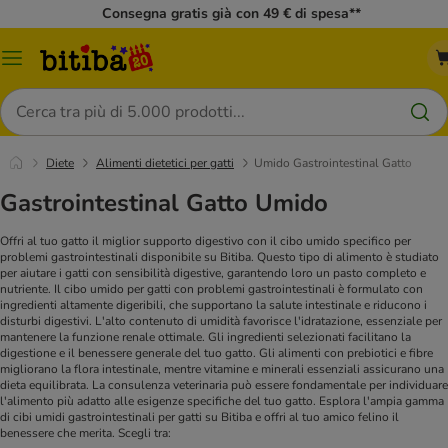
Consegna gratis già con 49 € di spesa**
Overview
catalogo
Cerca
Diete
Alimenti dietetici per gatti
Umido Gastrointestinal Gatto
Gastrointestinal Gatto Umido
Offri al tuo gatto il miglior supporto digestivo con il cibo umido specifico per
problemi gastrointestinali disponibile su Bitiba. Questo tipo di alimento è studiato
per aiutare i gatti con sensibilità digestive, garantendo loro un pasto completo e
nutriente.
Il cibo umido per gatti con problemi gastrointestinali è formulato con
ingredienti altamente digeribili, che supportano la salute intestinale e riducono i
disturbi digestivi. L'alto contenuto di umidità favorisce l'idratazione, essenziale per
mantenere la funzione renale ottimale. Gli ingredienti selezionati facilitano la
digestione e il benessere generale del tuo gatto.
Gli alimenti con prebiotici e fibre
migliorano la flora intestinale, mentre vitamine e minerali essenziali assicurano una
dieta equilibrata. La consulenza veterinaria può essere fondamentale per individuare
l'alimento più adatto alle esigenze specifiche del tuo gatto.
Esplora l'ampia gamma
di cibi umidi gastrointestinali per gatti su Bitiba e offri al tuo amico felino il
benessere che merita. Scegli tra: