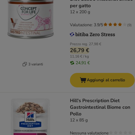
per gatto
12 x 200 g
Valutazione: 3.9/5
(
9
)
Prezzo reg.
27,98 €
26,79 €
11,16 € / kg
24,91 €
3 varianti
Aggiungi al carrello
Hill's Prescription Diet
Gastrointestinal Biome con
Pollo
12 x 85 g
Nessuna valutazione