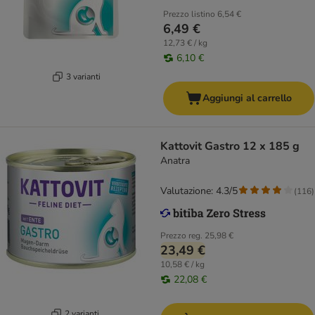
Prezzo listino
6,54 €
6,49 €
12,73 € / kg
6,10 €
3 varianti
Aggiungi al carrello
Kattovit Gastro 12 x 185 g
Anatra
Valutazione: 4.3/5
(
116
)
Prezzo reg.
25,98 €
23,49 €
10,58 € / kg
22,08 €
2 varianti