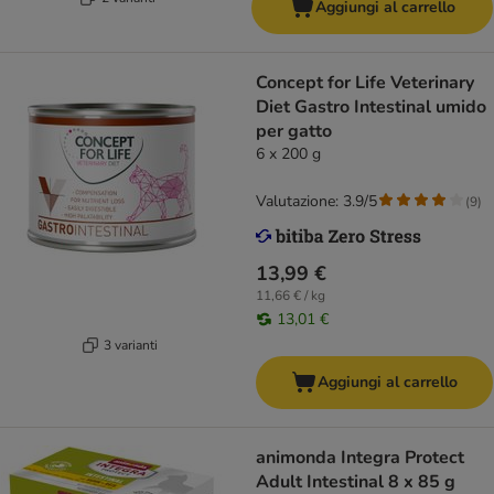
Aggiungi al carrello
Concept for Life Veterinary
Diet Gastro Intestinal umido
per gatto
6 x 200 g
Valutazione: 3.9/5
(
9
)
13,99 €
11,66 € / kg
13,01 €
3 varianti
Aggiungi al carrello
animonda Integra Protect
Adult Intestinal 8 x 85 g