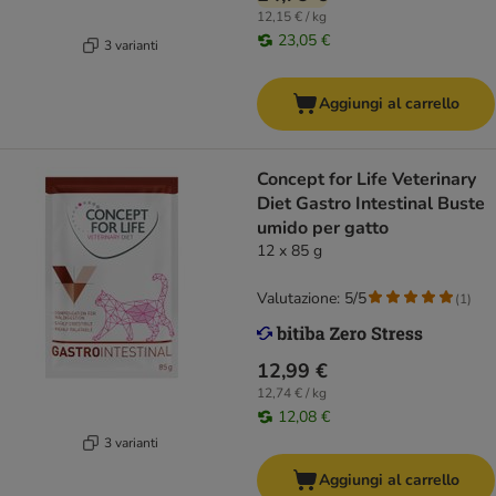
12,15 € / kg
23,05 €
3 varianti
Aggiungi al carrello
Concept for Life Veterinary
Diet Gastro Intestinal Buste
umido per gatto
12 x 85 g
Valutazione: 5/5
(
1
)
12,99 €
12,74 € / kg
12,08 €
3 varianti
Aggiungi al carrello