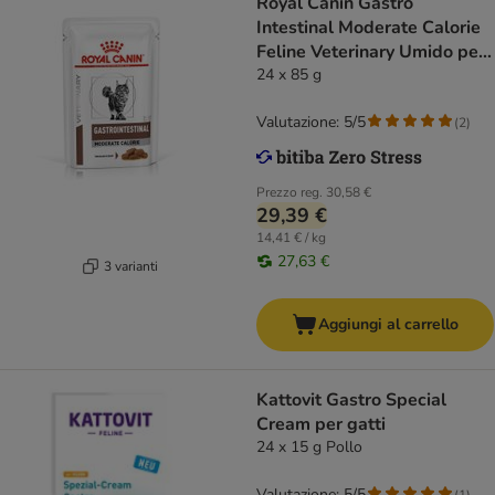
Royal Canin Gastro
Intestinal Moderate Calorie
Feline Veterinary Umido per
gatti
24 x 85 g
Valutazione: 5/5
(
2
)
Prezzo reg.
30,58 €
29,39 €
14,41 € / kg
27,63 €
3 varianti
Aggiungi al carrello
Kattovit Gastro Special
Cream per gatti
24 x 15 g Pollo
Valutazione: 5/5
(
1
)