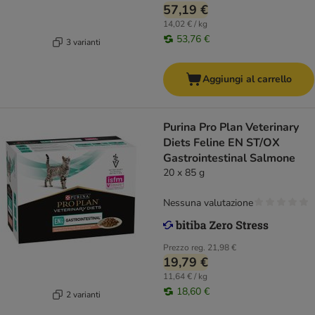
57,19 €
14,02 € / kg
53,76 €
3 varianti
Aggiungi al carrello
Purina Pro Plan Veterinary
Diets Feline EN ST/OX
Gastrointestinal Salmone
20 x 85 g
Nessuna valutazione
Prezzo reg.
21,98 €
19,79 €
11,64 € / kg
18,60 €
2 varianti