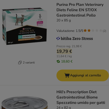
Purina Pro Plan Veterinary
Diets Feline EN ST/OX
Gastrointestinal Pollo
20 x 85 g
Valutazione: 1.5/5
(
2
)
Prezzo reg.
21,98 €
19,79 €
11,64 € / kg
18,60 €
2 varianti
Aggiungi al carrello
Hill's Prescription Diet
Gastrointestinal Biome
Spezzatino umido per gatti
24 x 82 g