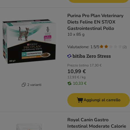
Purina Pro Plan Veterinary
Diets Feline EN ST/OX
Gastrointestinal Pollo
10 x 85 g
Valutazione: 1.5/5
(
2
)
Prezzo listino
17,30 €
10,99 €
12,93 € / kg
10,33 €
2 varianti
Aggiungi al carrello
Royal Canin Gastro
Intestinal Moderate Calorie