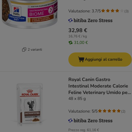
Valutazione: 3.7/5
(
3
)
32,98 €
16,76 € / kg
31,00 €
2 varianti
Aggiungi al carrello
Royal Canin Gastro
Intestinal Moderate Calorie
Feline Veterinary Umido per
gatti
48 x 85 g
Valutazione: 5/5
(
2
)
Prezzo reg.
61,16 €