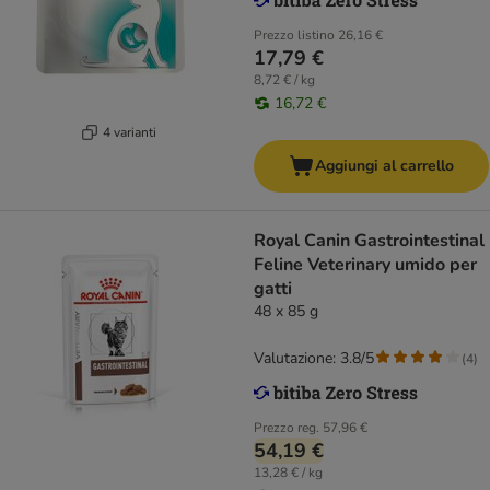
Prezzo listino
26,16 €
17,79 €
8,72 € / kg
16,72 €
4 varianti
Aggiungi al carrello
Royal Canin Gastrointestinal
Feline Veterinary umido per
gatti
48 x 85 g
Valutazione: 3.8/5
(
4
)
Prezzo reg.
57,96 €
54,19 €
13,28 € / kg