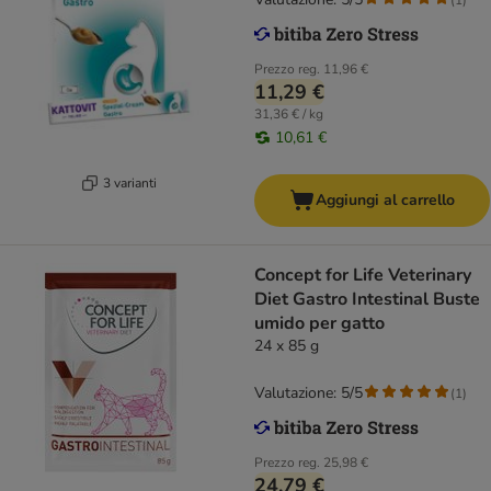
Prezzo reg.
11,96 €
11,29 €
31,36 € / kg
10,61 €
3 varianti
Aggiungi al carrello
Concept for Life Veterinary
Diet Gastro Intestinal Buste
umido per gatto
24 x 85 g
Valutazione: 5/5
(
1
)
Prezzo reg.
25,98 €
24,79 €