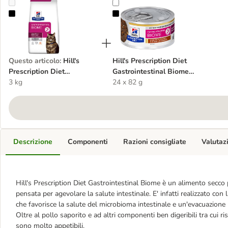
Hill's Prescription Diet Gastrointestinal Biome secco per gatti
Hill's Prescription Diet Gastrointe
Questo articolo
:
Hill's
Hill's Prescription Diet
Prescription Diet
Gastrointestinal Biome
Gastrointestinal Biome
3 kg
Spezzatino umido per gatti
24 x 82 g
secco per gatti
Descrizione
Componenti
Razioni consigliate
Valutaz
Hill's Prescription Diet Gastrointestinal Biome è un alimento secco p
pensata per agevolare la salute intestinale. E' infatti realizzato con
che favorisce la salute del microbioma intestinale e un'evacuazione 
Oltre al pollo saporito e ad altri componenti ben digeribili tra cui r
sono molto appetibili.