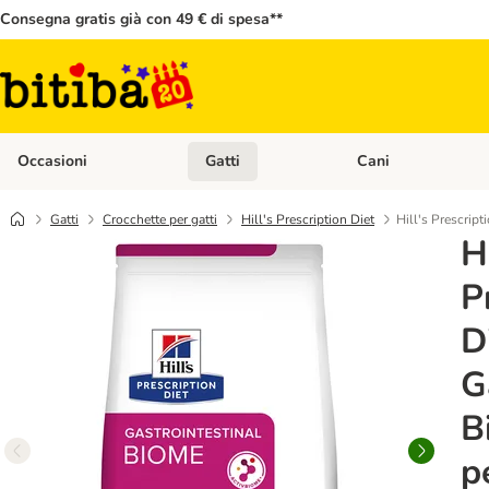
Consegna gratis già con 49 € di spesa**
Occasioni
Gatti
Cani
Apri Menù Categoria: Occasioni
Apri Menù Categoria: 
Gatti
Crocchette per gatti
Hill's Prescription Diet
Hill's Prescript
Hi
P
D
G
B
p