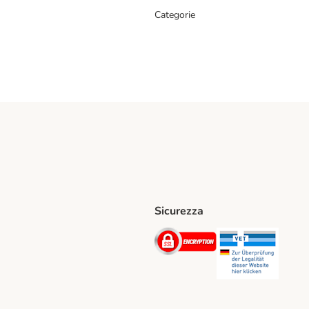
Categorie
Sicurezza
iane. Shipping Method
Post. Shipping Method
Security
Securit
hod