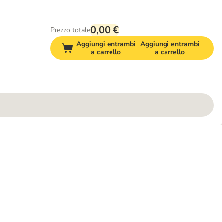
0,00 €
Prezzo totale
Aggiungi entrambi
Aggiungi entrambi
a carrello
a carrello