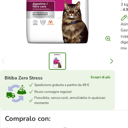
3 k
: 4.
Alim
Gast
supp
dige
mix 
Bitiba Zero Stress
Scopri di più
Spedizione gratuita a partire da 49 €
Ricevi consegne regolari
Flessibile, senza costi, annullabile in qualsiasi
momento
Compralo con: