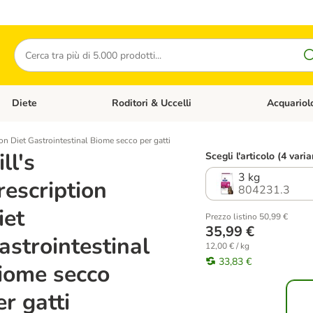
Cerca
Diete
Roditori & Uccelli
Acquariol
Gatti
Apri Menù Categoria: Cani
Apri Menù Categoria: Diete
Apri Menù Cat
ion Diet Gastrointestinal Biome secco per gatti
ll's
Scegli l'articolo (4 varia
3 kg
rescription
804231.3
iet
Prezzo listino 50,99 €
35,99 €
astrointestinal
12,00 € / kg
33,83 €
iome secco
er gatti