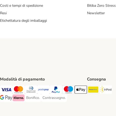
Costi e tempi di spedizione
Bitiba Zero Stress
Resi
Newsletter
Etichettatura degli imballaggi
Modalità di pagamento
Consegna
Poste Ital
In
Visa. Payment Method
Mastercard. Payment Method
Diners Club. Payment Method
Postepay. Payment Method
PayPal. Payment Method
Maestro. Payment Method
Apple pay. Payment Met
Bonifico.
Contrassegno.
Bonifico. Payment Method
Contrassegno. Payment Method
Google Pay Payment Method
Klarna Payment Method