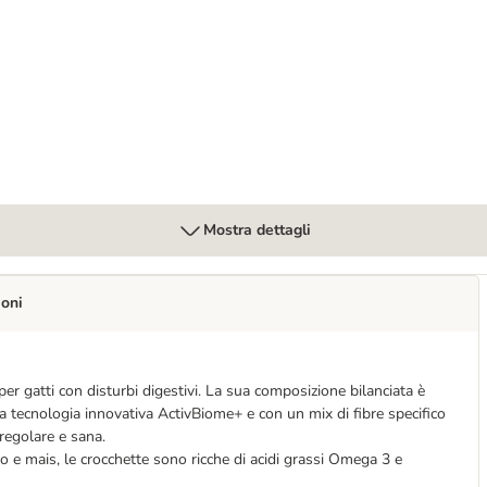
stinal Biome Spezzatino umido per gatti
Mostra dettagli
ioni
er gatti con disturbi digestivi. La sua composizione bilanciata è
 la tecnologia innovativa ActivBiome+ e con un mix di fibre specifico
regolare e sana.
iso e mais, le crocchette sono ricche di acidi grassi Omega 3
e