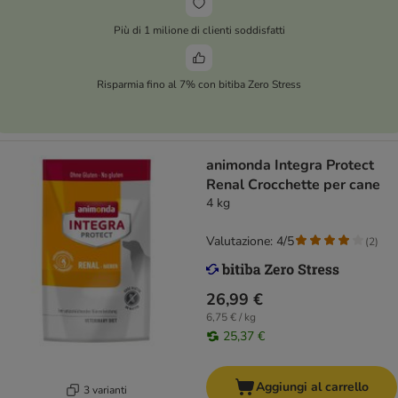
Più di 1 milione di clienti soddisfatti
Risparmia fino al 7% con bitiba Zero Stress
animonda Integra Protect
Renal Crocchette per cane
4 kg
Valutazione: 4/5
(
2
)
26,99 €
6,75 € / kg
25,37 €
Aggiungi al carrello
3 varianti