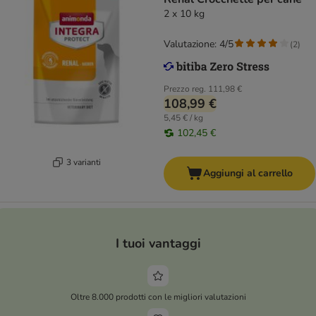
2 x 10 kg
Valutazione: 4/5
(
2
)
Prezzo reg.
111,98 €
108,99 €
5,45 € / kg
102,45 €
3 varianti
Aggiungi al carrello
I tuoi vantaggi
Oltre 8.000 prodotti con le migliori valutazioni