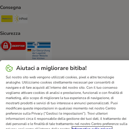
Consegna
Poste Italiane. Shipping Method
InPost. Shipping Method
Sicurezza
Security
Security
Aiutaci a migliorare bitiba!
Sul nostro sito web vengono utilizzati cookies, pixel e altre tecnologie
Aiuto & FAQ
Servizio Clienti
Atto sui servizi digitali
analoghe. Utilizziamo cookies strettamente necessari per consentirti di
navigare e di fare acquisti all’interno del nostro sito. Con il tuo consenso
Condizioni di vendita
Informazioni legali
Privacy
vogliamo attivare cookies di analisi e prestazione, funzionali e con finalità di
Newsletter
Spese e tempi di consegna
Metodi di Pagamento
marketing, allo scopo di migliorare la tua esperienza di navigazione, di
mostrarti prodotti e servizi di tuo interesse e annunci personalizzati. Puoi
Modulo tipo di recesso
Disposizioni ambientali & smaltimento
modificare queste impostazioni in qualsiasi momento nel nostro Centro
Opt-out
Programma fedeltà
Sconti & Vantaggi
preferenze sulla Privacy (“Gestisci le impostazioni”). Trovi ulteriori
informazioni circa il responsabile della gestione dei tuoi dati, il trattamento dei
Dichiarazione di accessibilità
dati personali e le finalità di tale trattamento nel nostro Centro preferenze sulla