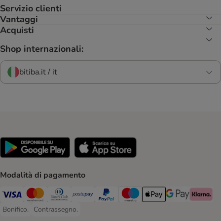
Servizio clienti
Vantaggi
Acquisti
Shop internazionali:
bitiba.it / it
Modalità di pagamento
Visa. Payment Method
Mastercard. Payment Method
Diners Club. Payment Method
Postepay. Payment Method
PayPal. Payment Method
Maestro. Payment Method
Apple pay. Payment Met
Google Pay Paym
Klarna Pa
Bonifico.
Contrassegno.
Bonifico. Payment Method
Contrassegno. Payment Method