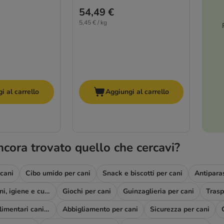
54,49 €
5,45 € / kg
i al carrello
Aggiungi al carrello
ncora trovato quello che cercavi?
 cani
Cibo umido per cani
Snack e biscotti per cani
Antiparas
Toelettatura cani, igiene e cura
Giochi per cani
Guinzaglieria per cani
Complementi alimentari cani e diete
Abbigliamento per cani
Sicurezza per cani