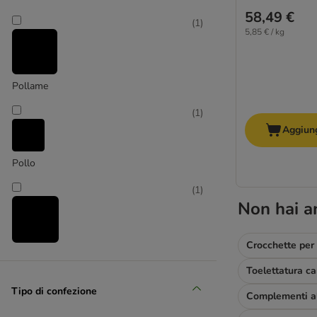
Advance Veterinary Diets
58,49 €
animonda
(
1
)
5,85 € / kg
animonda Integra
Applaws
Arion
Pollame
Arquivet
Belcando
(
1
)
Beneful
Aggiung
bosch
Bonzo
Pollo
Bon Menu
(
1
)
Bozita
Non hai a
Brekkies
Brit
Crocchette per
BugBell
Tacchino
Butcher's
Calibra
Tipo di confezione
Carnilove