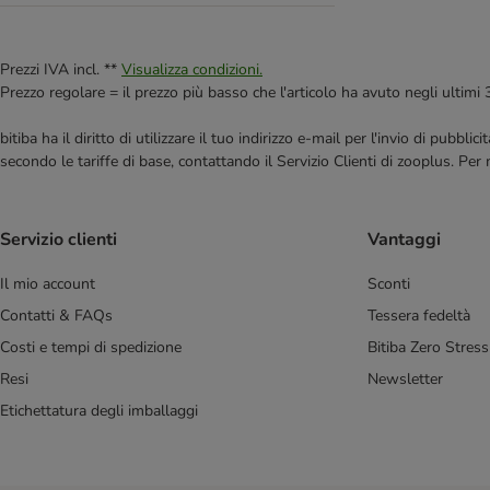
James Wellbeloved
Josera
JULIUS K-9
Prezzi IVA incl. **
Visualizza condizioni.
Libra Affinity
Prezzo regolare = il prezzo più basso che l'articolo ha avuto negli ultimi 
Lily's Kitchen
bitiba ha il diritto di utilizzare il tuo indirizzo e-mail per l'invio di pub
Lukullus
secondo le tariffe di base, contattando il Servizio Clienti di zooplus. Per
Lupo Sensitiv & Natural
MAC's
MAGNUSSONS
Servizio clienti
Vantaggi
Markus-Mühle
Monge
Il mio account
Sconti
My Friend
Contatti & FAQs
Tessera fedeltà
Nature's Variety
Costi e tempi di spedizione
Bitiba Zero Stress
Nutrivet
Resi
Newsletter
Oasy
Etichettatura degli imballaggi
Opti Life
Optimanova
Perfect Fit