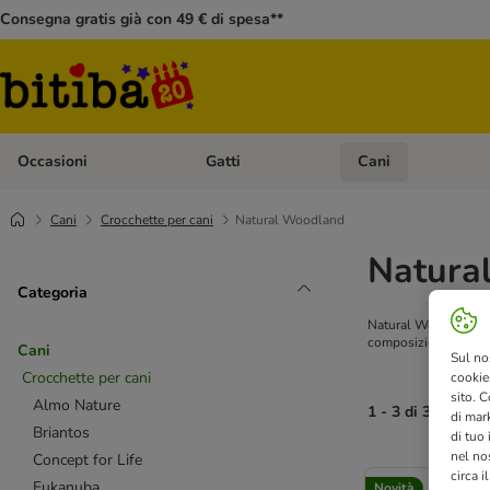
Consegna gratis già con 49 € di spesa**
Occasioni
Gatti
Cani
Apri Menù Categoria: Occasioni
Apri Menù Categoria: 
Cani
Crocchette per cani
Natural Woodland
Natura
Categoria
Natural Woodland è un
composizione sana ed
Cani
Sul no
Crocchette per cani
cookies
sito. C
Almo Nature
1 - 3 di 3 risultati
di mark
Briantos
di tuo
nel nos
Concept for Life
circa i
Eukanuba
Novità