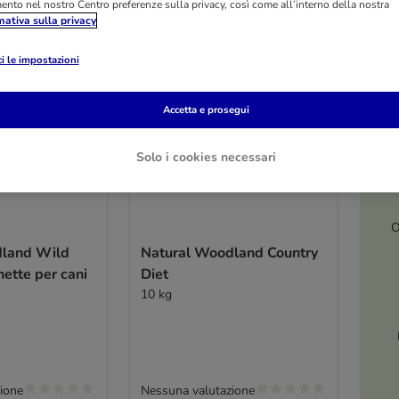
mento nel nostro Centro preferenze sulla privacy, così come all’interno della nostra
mativa sulla privacy
i le impostazioni
Accetta e prosegui
Solo i cookies necessari
O
dland Wild
Natural Woodland Country
hette per cani
Diet
10 kg
ione
Nessuna valutazione