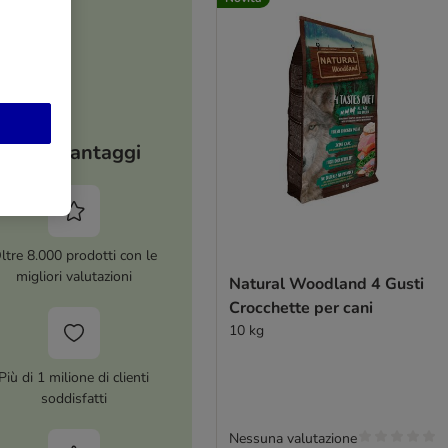
I tuoi vantaggi
ltre 8.000 prodotti con le
migliori valutazioni
Natural Woodland 4 Gusti
Crocchette per cani
10 kg
Più di 1 milione di clienti
soddisfatti
Nessuna valutazione