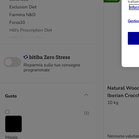
tratta
Exclusion Diet
Infor
Farmina N&D
Gestisc
Forza10
Hill's Prescription Diet
Hill's Science Plan
Pedigree
PURINA ONE
Purizon
Risparmia sulle tue consegne
Rocco
programmate
Royal Canin Breed
Royal Canin Size
Natural Woo
Simpsons Premium
Iberian Crocc
Gusto
Wolf of Wilderness
10 kg
Natural Trainer
(
1
)
Alpha Spirit
Advance Affinity
Nessuna valutaz
Maiale