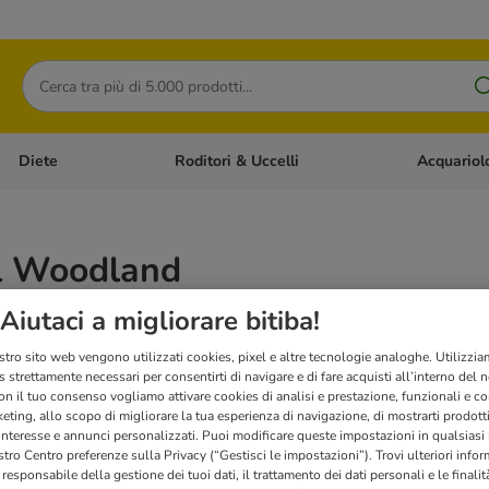
Cerca
Diete
Roditori & Uccelli
Acquariol
Gatti
Apri Menù Categoria: Cani
Apri Menù Categoria: Diete
Apri Menù Cat
l Woodland
Aiutaci a migliorare bitiba!
 alimento di qualità Super Premium per cani di tutte le razze e di tutte le età, con d
 equilibrata.
stro sito web vengono utilizzati cookies, pixel e altre tecnologie analoghe. Utilizzi
 strettamente necessari per consentirti di navigare e di fare acquisti all’interno del 
on il tuo consenso vogliamo attivare cookies di analisi e prestazione, funzionali e con
eting, allo scopo di migliorare la tua esperienza di navigazione, di mostrarti prodotti
 interesse e annunci personalizzati. Puoi modificare queste impostazioni in qualsia
tro Centro preferenze sulla Privacy (“Gestisci le impostazioni”). Trovi ulteriori info
l responsabile della gestione dei tuoi dati, il trattamento dei dati personali e le finalità
Novità