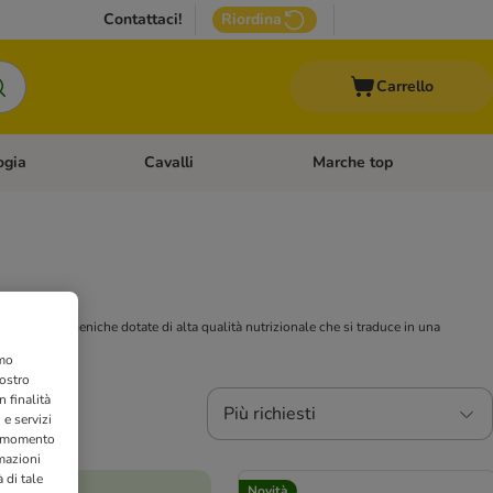
Contattaci!
Riordina
Carrello
ogia
Cavalli
Marche top
egoria: Roditori & Uccelli
Apri Menù Categoria: Acquariologia
Apri Menù Categoria: Cavalli
iete ipoallergeniche dotate di alta qualità nutrizionale che si traduce in una
amo
nostro
 finalità
Più richiesti
 e servizi
si momento
rmazioni
 di tale
Novità