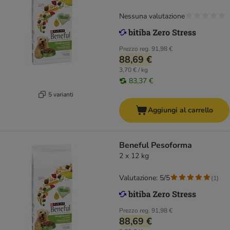
Nessuna valutazione
Prezzo reg.
91,98 €
88,69 €
3,70 € / kg
83,37 €
5 varianti
Aggiungi al carrello
Beneful Pesoforma
2 x 12 kg
Valutazione: 5/5
(
1
)
Prezzo reg.
91,98 €
88,69 €