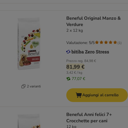
Beneful Original Manzo &
Verdure
2 x 12 kg
Valutazione: 5/5
(
1
)
Prezzo reg.
84,98 €
81,99 €
3,42 € / kg
77,07 €
2 varianti
Aggiungi al carrello
Beneful Anni felici 7+
Crocchette per cani
12 kg