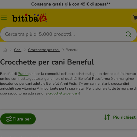
Consegna gratis già con 49 € di spesa**
Overview
catalogo
Cerca
Cani
Crocchette per cani
Beneful
Crocchette per cani Beneful
Beneful di
Purina
unisce la comodità delle crocchette al gusto deciso dell'alimento
umido con ricette gustose, genuine e di qualità! Beneful Pesoforma è un mangime
ipocalorico per cani adulti e Beneful Anni Felici 7+ per cani anziani, croccantini
arricchiti con vitamina A importante per la sua vista.
Per visionare tutte le marche di
cibo secco torna alla sezione
crocchette per cani
!
Più richiesti
Filtra per