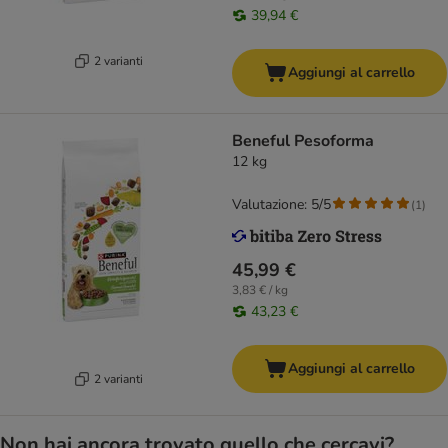
39,94 €
2 varianti
Aggiungi al carrello
Beneful Pesoforma
12 kg
Valutazione: 5/5
(
1
)
45,99 €
3,83 € / kg
43,23 €
Aggiungi al carrello
2 varianti
Non hai ancora trovato quello che cercavi?