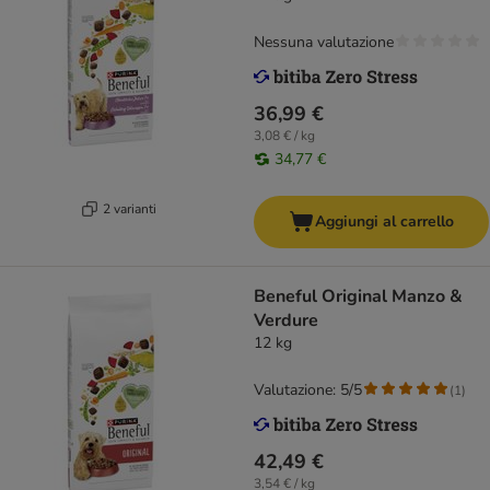
Nessuna valutazione
36,99 €
3,08 € / kg
34,77 €
2 varianti
Aggiungi al carrello
Beneful Original Manzo &
Verdure
12 kg
Valutazione: 5/5
(
1
)
42,49 €
3,54 € / kg