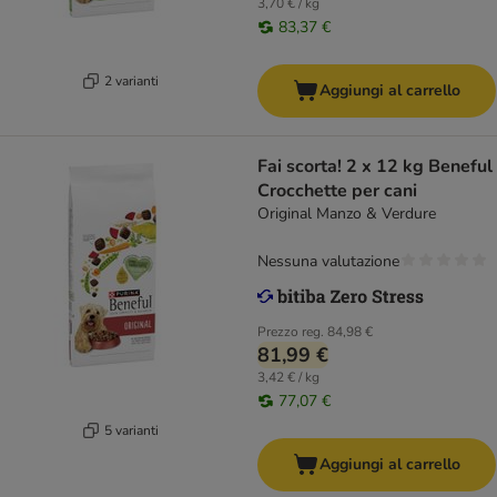
3,70 € / kg
83,37 €
2 varianti
Aggiungi al carrello
Fai scorta! 2 x 12 kg Beneful
Crocchette per cani
Original Manzo & Verdure
Nessuna valutazione
Prezzo reg.
84,98 €
81,99 €
3,42 € / kg
77,07 €
5 varianti
Aggiungi al carrello