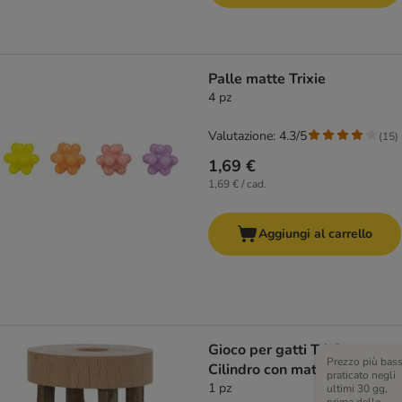
Palle matte Trixie
4 pz
Valutazione: 4.3/5
(
15
)
1,69 €
1,69 € / cad.
Aggiungi al carrello
Gioco per gatti Trixie
Prezzo più bas
Cilindro con matatabi
praticato negli
1 pz
ultimi 30 gg,