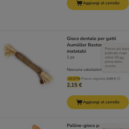
Aggiungi al carrello
Gioco dentale per gatti
Aumüller Bastoncino in
Prezzo più bas
matatabi
praticato negli
1 pz
ultimi 30 gg,
prima dello
sconto.
Nessuna valutazione
-20.07%
Prezzo regolare
2,69 €
2,15 €
Aggiungi al carrello
Palline-gioco per gatti