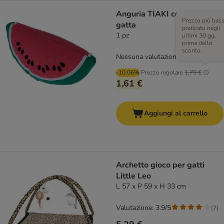
Anguria TIAKI con erba
Prezzo più bas
gatta
praticato negli
1 pz
ultimi 30 gg,
prima dello
sconto.
Nessuna valutazione
-10.06%
Prezzo regolare
1,79 €
1,61 €
Aggiungi al carrello
Archetto gioco per gatti
Little Leo
L 57 x P 59 x H 33 cm
Valutazione: 3.9/5
(
7
)