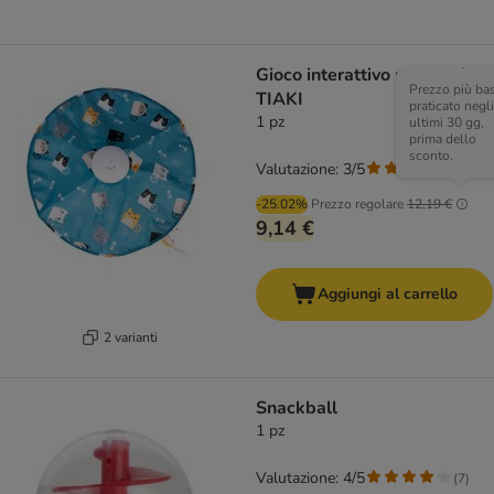
Gioco interattivo per gatti
Prezzo più ba
TIAKI
praticato negli
1 pz
ultimi 30 gg,
prima dello
sconto.
Valutazione: 3/5
(
2
)
-25.02%
Prezzo regolare
12,19 €
9,14 €
Aggiungi al carrello
2 varianti
Snackball
1 pz
Valutazione: 4/5
(
7
)