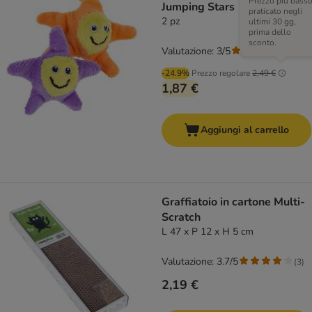
Prezzo più bass
Jumping Stars
praticato negli
2 pz
ultimi 30 gg,
prima dello
sconto.
Valutazione: 3/5
(
2
)
-24.9%
Prezzo regolare
2,49 €
1,87 €
Aggiungi al carrello
Graffiatoio in cartone Multi-
Scratch
L 47 x P 12 x H 5 cm
Valutazione: 3.7/5
(
3
)
2,19 €