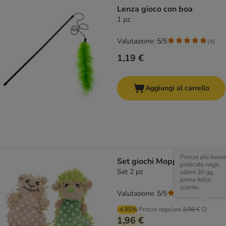
Lenza gioco con boa
1 pz
Valutazione: 5/5
(
4
)
1,19 €
Aggiungi al carrello
Prezzo più bass
Set giochi Moppi con Catnip
praticato negli
Set 2 pz
ultimi 30 gg,
prima dello
sconto.
Valutazione: 5/5
(
1
)
-4.85%
Prezzo regolare
2,06 €
1,96 €