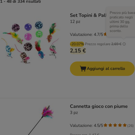
1 - 48 di 334 risultati
Prezzo più bas
Set Topini & Palline
praticato negli
12 pz
ultimi 30 gg,
prima dello
sconto.
Valutazione: 4.7/5
(
15
)
-20.07%
Prezzo regolare
2,69 €
2,15 €
Aggiungi al carrello
Cannetta gioco con piume
3 pz
Valutazione: 4.5/5
(
26
)