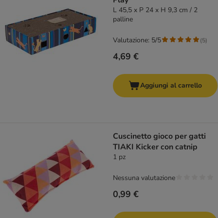
Play
L 45,5 x P 24 x H 9,3 cm / 2
palline
Valutazione: 5/5
(
5
)
4,69 €
Aggiungi al carrello
Cuscinetto gioco per gatti
TIAKI Kicker con catnip
1 pz
Nessuna valutazione
0,99 €