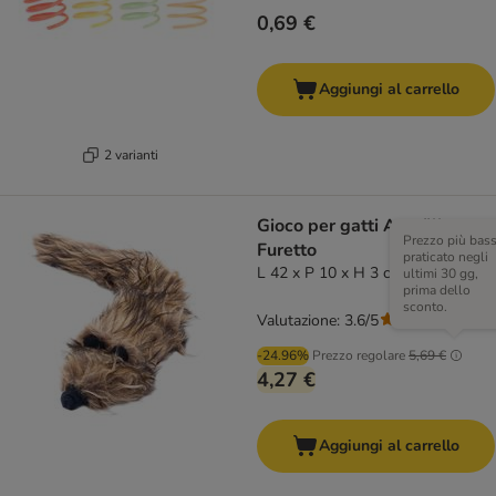
0,69 €
Aggiungi al carrello
2 varianti
Gioco per gatti Aumüller
Prezzo più bas
Furetto
praticato negli
L 42 x P 10 x H 3 cm
ultimi 30 gg,
prima dello
sconto.
Valutazione: 3.6/5
(
5
)
-24.96%
Prezzo regolare
5,69 €
4,27 €
Aggiungi al carrello