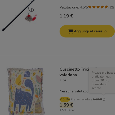
Valutazione: 4.5/5
(
12
)
1,19 €
Aggiungi al carrello
Cuscinetto Trixie alla
Prezzo più bass
valeriana
praticato negli
1 pz
ultimi 30 gg,
prima dello
sconto.
Nessuna valutazione
-20.1%
Prezzo regolare
1,99 €
1,59 €
1,59 € / cad.