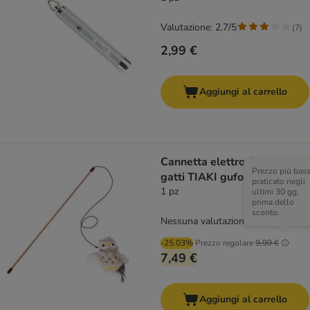
Valutazione: 2.7/5
(
7
)
2,99 €
Aggiungi al carrello
Cannetta elettronica per
Prezzo più bas
gatti TIAKI gufo con piume
praticato negli
1 pz
ultimi 30 gg,
prima dello
sconto.
Nessuna valutazione
-25.03%
Prezzo regolare
9,99 €
7,49 €
Aggiungi al carrello