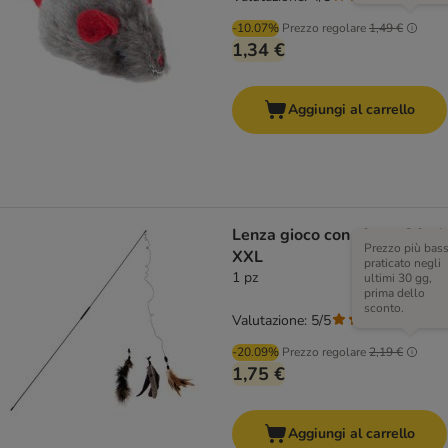
-10.07%
Prezzo regolare
1,49 €
1,34 €
Aggiungi al carrello
Lenza gioco con piume 3 in 1
Prezzo più bas
XXL
praticato negli
1 pz
ultimi 30 gg,
prima dello
sconto.
Valutazione: 5/5
(
2
)
-20.09%
Prezzo regolare
2,19 €
1,75 €
Aggiungi al carrello