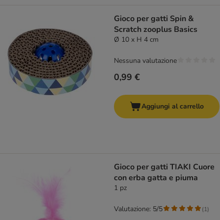
Gioco per gatti Spin &
Scratch zooplus Basics
Ø 10 x H 4 cm
Nessuna valutazione
0,99 €
Aggiungi al carrello
Gioco per gatti TIAKI Cuore
con erba gatta e piuma
1 pz
Valutazione: 5/5
(
1
)