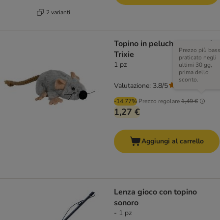
2 varianti
Topino in peluche con catnip
Prezzo più bas
Trixie
praticato negli
1 pz
ultimi 30 gg,
prima dello
sconto.
Valutazione: 3.8/5
(
6
)
-14.77%
Prezzo regolare
1,49 €
1,27 €
Aggiungi al carrello
Lenza gioco con topino
sonoro
- 1 pz