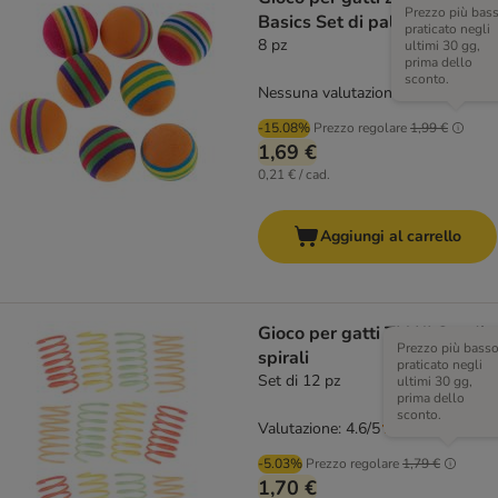
Prezzo più bas
Basics Set di palline
praticato negli
8 pz
ultimi 30 gg,
prima dello
sconto.
Nessuna valutazione
-15.08%
Prezzo regolare
1,99 €
1,69 €
0,21 € / cad.
Aggiungi al carrello
Gioco per gatti TIAKI Set di
Prezzo più bass
spirali
praticato negli
Set di 12 pz
ultimi 30 gg,
prima dello
sconto.
Valutazione: 4.6/5
(
31
)
-5.03%
Prezzo regolare
1,79 €
1,70 €