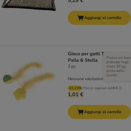
5,29 €
Aggiungi al carrello
Gioco per gatti TIAKI Set
Prezzo più bas
Palla & Stella
praticato negli
2 pz
ultimi 30 gg,
prima dello
sconto.
Nessuna valutazione
-15.13%
Prezzo regolare
1,19 €
1,01 €
Aggiungi al carrello