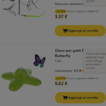
sconto.
Nessuna valutazione
-24.94%
Prezzo regolare
4,49 €
3,37 €
Aggiungi al carrello
Gioco per gatti Funny
Prezzo più bas
Butterfly
praticato negli
1 pz
ultimi 30 gg,
prima dello
sconto.
Valutazione: 5/5
(
4
)
-24.97%
Prezzo regolare
7,49 €
5,62 €
Aggiungi al carrello