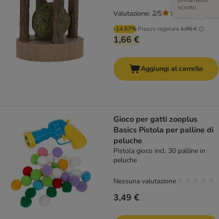
prima dello
sconto.
Valutazione: 2/5
(
2
)
-14.87%
Prezzo regolare
1,95 €
1,66 €
Aggiungi al carrello
Gioco per gatti zooplus
Basics Pistola per palline di
peluche
Pistola gioco incl. 30 palline in
peluche
Nessuna valutazione
3,49 €