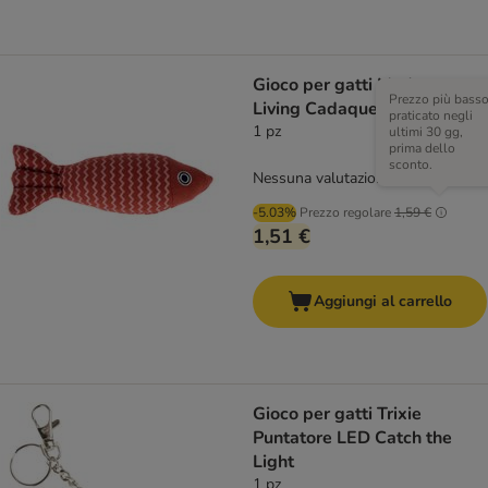
Gioco per gatti Modern
Prezzo più bass
Living Cadaques Pesce
praticato negli
1 pz
ultimi 30 gg,
prima dello
sconto.
Nessuna valutazione
-5.03%
Prezzo regolare
1,59 €
1,51 €
Aggiungi al carrello
Gioco per gatti Trixie
Puntatore LED Catch the
Light
1 pz