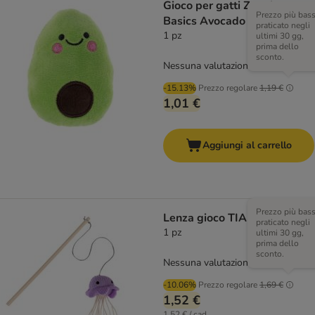
Gioco per gatti Zooplus
Prezzo più bas
Basics Avocado con catnip
praticato negli
1 pz
ultimi 30 gg,
prima dello
sconto.
Nessuna valutazione
-15.13%
Prezzo regolare
1,19 €
1,01 €
Aggiungi al carrello
Prezzo più bas
Lenza gioco TIAKI medusa
praticato negli
1 pz
ultimi 30 gg,
prima dello
sconto.
Nessuna valutazione
-10.06%
Prezzo regolare
1,69 €
1,52 €
1,52 € / cad.