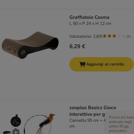
Graffiatoio Cosma
L 50 x P 24 x H 12 cm
Valutazione: 2.6/5
(
5
)
6,29 €
Aggiungi al carrello
zooplus Basics Gioco
interattivo per gatti 4 in 1
Prezzo più bas
Cannetta 95 cm + 4 ciondoli 15
praticato negli
cm
ultimi 30 gg,
prima dello