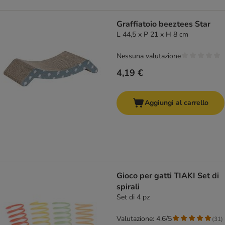
Graffiatoio beeztees Star
L 44,5 x P 21 x H 8 cm
Nessuna valutazione
4,19 €
Aggiungi al carrello
Gioco per gatti TIAKI Set di
spirali
Set di 4 pz
Valutazione: 4.6/5
(
31
)