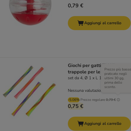
0,79 €
Aggiungi al carrello
Giochi per gatti TIAKI
Prezzo più bass
trappole per le dita
praticato negli
set da 4, Ø 1 x L 13 cm
ultimi 30 gg,
prima dello
sconto.
Nessuna valutazione
-5.06%
Prezzo regolare
0,79 €
0,75 €
Aggiungi al carrello