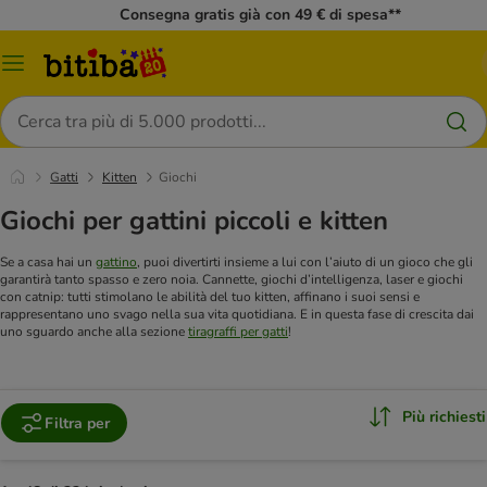
Consegna gratis già con 49 € di spesa**
Overview
catalogo
Cerca
Gatti
Kitten
Giochi
Giochi per gattini piccoli e kitten
Se a casa hai un
gattino
, puoi divertirti insieme a lui con l’aiuto di un gioco che gli
garantirà tanto spasso e zero noia. Cannette, giochi d’intelligenza, laser e giochi
con catnip: tutti stimolano le abilità del tuo kitten, affinano i suoi sensi e
rappresentano uno svago nella sua vita quotidiana. E in questa fase di crescita dai
uno sguardo anche alla sezione
tiragraffi per gatti
!
Più richiesti
Filtra per