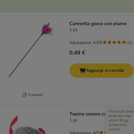
Cannetta gioco con piume
1 pz
Valutazione: 4.5/5
(
26
)
0,49 €
Aggiungi al carrello
2 varianti
Prezzo più bas
Topino sonoro con catnip
praticato negli
1 pz
ultimi 30 gg,
prima dello
sconto.
Valutazione: 4/5
(
6
)