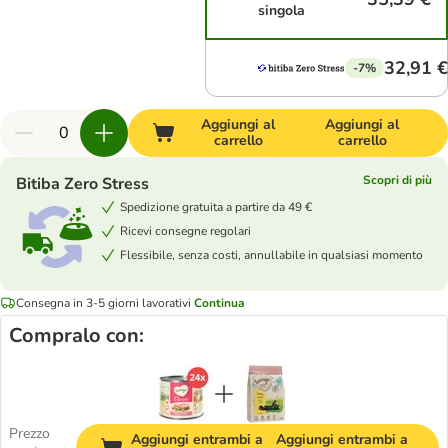
singola
32,91 €
-7%
Aggiungi al
Aggiungi al
carrello
carrello
Scopri di più
Bitiba Zero Stress
Spedizione gratuita a partire da 49 €
Ricevi consegne regolari
Flessibile, senza costi, annullabile in qualsiasi momento
Consegna in 3-5 giorni lavorativi
Continua
Compralo con:
Prezzo
Aggiungi entrambi a
Aggiungi entrambi a