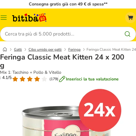
Consegna gratis già con 49 € di spesa**
Overview
catalogo
Cerca
Gatti
Cibo umido per gatti
Feringa
Feringa Classic Meat Kitten 24
Feringa Classic Meat Kitten 24 x 200
g
Mix 1: Tacchino + Pollo & Vitello
: 4.1/5
Inserisci la tua valutazione
(
179
)