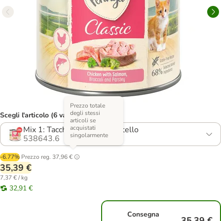
Prezzo totale
degli stessi
Scegli l'articolo (6 varianti)
articoli se
acquistati
Mix 1: Tacchino + Pollo & Vitello
singolarmente
538643.6
-6.77%
Prezzo reg.
37,96 €
35,39 €
7,37 € / kg
32,91 €
Consegna
35,39 €