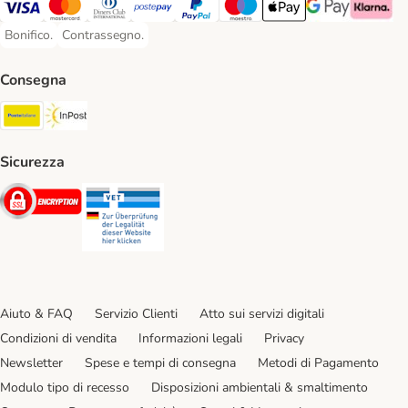
Visa. Payment Method
Mastercard. Payment Method
Diners Club. Payment Method
Postepay. Payment Method
PayPal. Payment Method
Maestro. Payment Method
Apple pay. Payment Met
Google Pay Paym
Klarna Pa
Bonifico.
Contrassegno.
Bonifico. Payment Method
Contrassegno. Payment Method
Consegna
Poste Italiane. Shipping Method
InPost. Shipping Method
Sicurezza
Security
Security
Aiuto & FAQ
Servizio Clienti
Atto sui servizi digitali
Condizioni di vendita
Informazioni legali
Privacy
Newsletter
Spese e tempi di consegna
Metodi di Pagamento
Modulo tipo di recesso
Disposizioni ambientali & smaltimento