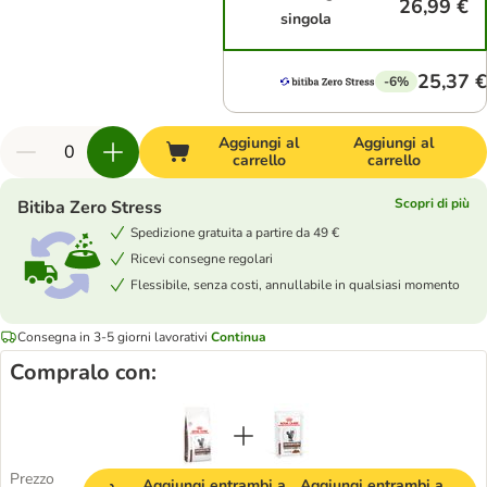
26,99 €
singola
25,37 €
-6%
Aggiungi al
Aggiungi al
carrello
carrello
Scopri di più
Bitiba Zero Stress
Spedizione gratuita a partire da 49 €
Ricevi consegne regolari
Flessibile, senza costi, annullabile in qualsiasi momento
Consegna in 3-5 giorni lavorativi
Continua
Compralo con:
Prezzo
Aggiungi entrambi a
Aggiungi entrambi a