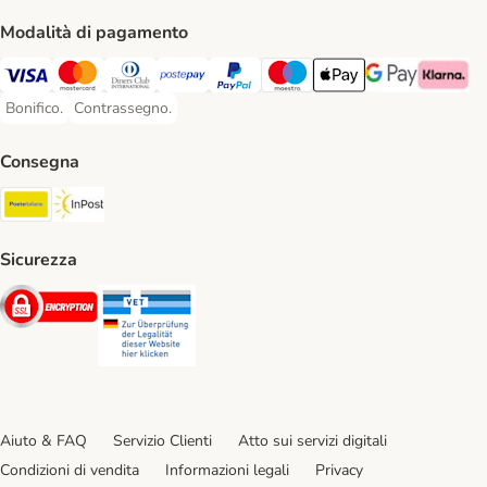
Modalità di pagamento
Visa. Payment Method
Mastercard. Payment Method
Diners Club. Payment Method
Postepay. Payment Method
PayPal. Payment Method
Maestro. Payment Method
Apple pay. Payment Met
Google Pay Paym
Klarna Pa
Bonifico.
Contrassegno.
Bonifico. Payment Method
Contrassegno. Payment Method
Consegna
Poste Italiane. Shipping Method
InPost. Shipping Method
Sicurezza
Security
Security
Aiuto & FAQ
Servizio Clienti
Atto sui servizi digitali
Condizioni di vendita
Informazioni legali
Privacy