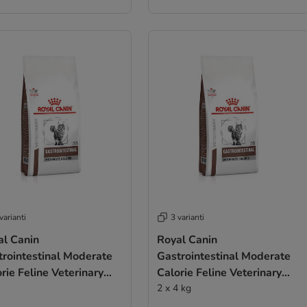
varianti
3 varianti
al Canin
Royal Canin
trointestinal Moderate
Gastrointestinal Moderate
rie Feline Veterinary
Calorie Feline Veterinary
chette per gatti
Crocchette per gatti
2 x 4 kg