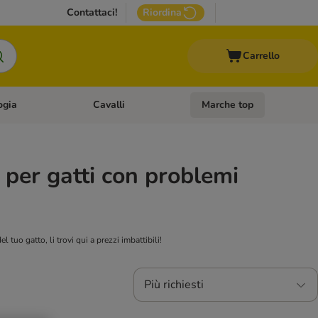
Contattaci!
Riordina
Carrello
ogia
Cavalli
Marche top
egoria: Roditori & Uccelli
Apri Menù Categoria: Acquariologia
Apri Menù Categoria: Cavalli
 per gatti con problemi
l tuo gatto, li trovi qui a prezzi imbattibili!
Più richiesti