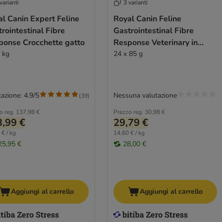
varianti
3 varianti
l Canin Expert Feline
Royal Canin Feline
rointestinal Fibre
Gastrointestinal Fibre
ponse Crocchette gatto
Response Veterinary in
4 kg
Salsa
24 x 85 g
azione: 4.9/5
Nessuna valutazione
(
39
)
o reg.
137,98 €
Prezzo reg.
30,98 €
,99 €
29,79 €
 € / kg
14,60 € / kg
25,95 €
28,00 €
Aggiungi al carrello
Aggiungi al carrello