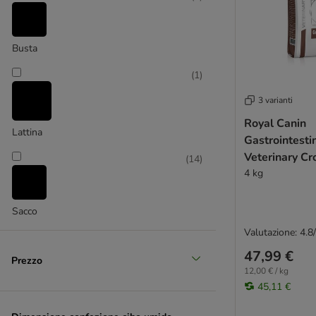
Busta
(
1
)
3 varianti
Royal Canin
Lattina
Gastrointesti
Veterinary Cr
(
14
)
gatti
4 kg
Sacco
Valutazione: 4.8
47,99 €
Prezzo
12,00 € / kg
45,11 €