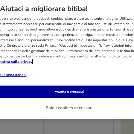
Aiutaci a migliorare bitiba!
stro sito web vengono utilizzati cookies, pixel e altre tecnologie analoghe. Utilizzi
 strettamente necessari per consentirti di navigare e di fare acquisti all’interno del 
on il tuo consenso vogliamo attivare cookies di analisi e prestazione, funzionali e con
eting, allo scopo di migliorare la tua esperienza di navigazione, di mostrarti prodotti
 interesse e annunci personalizzati. Puoi modificare queste impostazioni in qualsia
tro Centro preferenze sulla Privacy (“Gestisci le impostazioni”). Trovi ulteriori info
l responsabile della gestione dei tuoi dati, il trattamento dei dati personali e le finalità
mento nel nostro Centro preferenze sulla privacy, così come all’interno della nostra
mativa sulla privacy
i le impostazioni
3 varianti
O
Accetta e prosegui
Royal Canin
nal Feline
Gastrointestinal Feline
ido per gatti
Veterinary Crocchette per
Solo i cookies necessari
gatti
2 x 4 kg