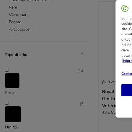
Reni
Vie urinarie
Sul no
Fegato
cookies
Articolazioni
sito. C
di mark
Problemi dermatologici
di tuo
Denti
nel nos
circa i
Stress
Tipo di cibo
tratta
Recupero e reidratazione
Infor
(
14
)
Tutti i prodotti - gatto
Gestisc
3 varianti
Reni
Royal Canin
Secco
Vie urinarie
Gastrointesti
(
7
)
Allergie e intolleranze
Veterinary um
Problemi gastrointestinali
48 x 85 g
Sovrappeso e diabete
Gatti sterilizzati
Umido