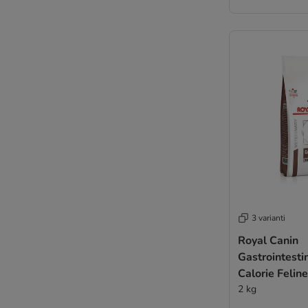
3 varianti
Royal Canin
Gastrointesti
Calorie Feline
Crocchette pe
2 kg