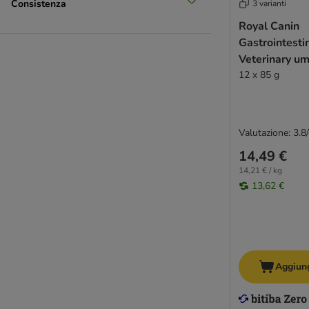
Consistenza
3 varianti
Royal Canin
Gastrointesti
Veterinary um
12 x 85 g
Valutazione: 3.8
14,49 €
14,21 € / kg
13,62 €
Aggiung