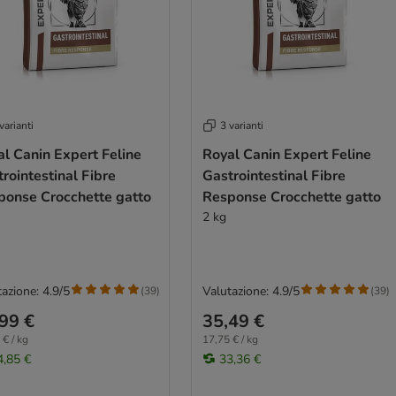
varianti
3 varianti
l Canin Expert Feline
Royal Canin Expert Feline
rointestinal Fibre
Gastrointestinal Fibre
ponse Crocchette gatto
Response Crocchette gatto
2 kg
azione: 4.9/5
Valutazione: 4.9/5
(
39
)
(
39
)
99 €
35,49 €
 € / kg
17,75 € / kg
4,85 €
33,36 €