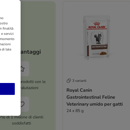
amo
nostro
 finalità
 e servizi
si momento
rmazioni
 di tale
I tuoi vantaggi
3 varianti
ltre 8.000 prodotti con le
migliori valutazioni
Royal Canin
Gastrointestinal Feline
Veterinary umido per gatti
24 x 85 g
Più di 1 milione di clienti
soddisfatti