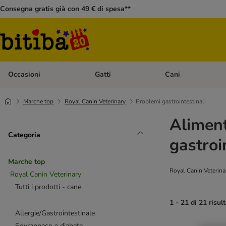
Consegna gratis già con 49 € di spesa**
Occasioni
Gatti
Cani
Apri Menù Categoria: Occasioni
Apri Menù Categoria: 
Marche top
Royal Canin Veterinary
Problemi gastrointestinali
Aliment
Categoria
gastroi
Marche top
Royal Canin Veterinary
Royal Canin Veterinary
Tutti i prodotti - cane
1 - 21 di 21 risult
Allergie/Gastrointestinale
Sovrappeso e diabete