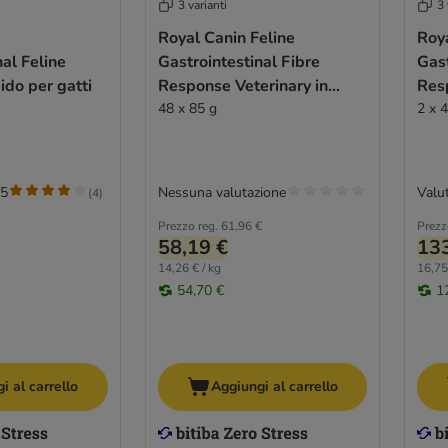
3 varianti
3 
Royal Canin Feline
Roya
nal Feline
Gastrointestinal Fibre
Gast
ido per gatti
Response Veterinary in
Res
Salsa
48 x 85 g
2 x 
/5
Nessuna valutazione
Valut
(
4
)
Prezzo reg.
61,96 €
Prezz
58,19 €
133
14,26 € / kg
16,75
54,70 €
1
i al carrello
Aggiungi al carrello