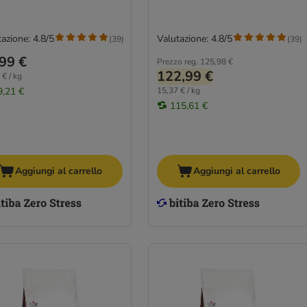
azione: 4.8/5
Valutazione: 4.8/5
(
39
)
(
39
)
99 €
Prezzo reg.
125,98 €
122,99 €
 € / kg
9,21 €
15,37 € / kg
115,61 €
Aggiungi al carrello
Aggiungi al carrello