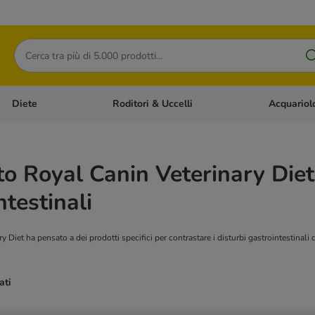
Cerca
Diete
Roditori & Uccelli
Acquariol
Gatti
Apri Menù Categoria: Cani
Apri Menù Categoria: Diete
Apri Menù Cat
o Royal Canin Veterinary Diet
ntestinali
 Diet ha pensato a dei prodotti specifici per contrastare i disturbi gastrointestinali de
ati