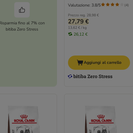
Valutazione: 3.8/5
(
4
)
Prezzo reg.
28,98 €
27,79 €
Risparmia fino al 7% con
13,62 € / kg
bitiba Zero Stress
26,12 €
Aggiungi al carrello