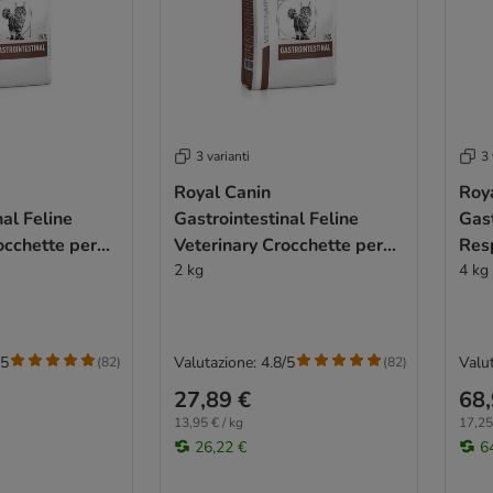
3 varianti
3 
Royal Canin
Roya
nal Feline
Gastrointestinal Feline
Gast
occhette per
Veterinary Crocchette per
Res
gatti
2 kg
4 kg
/5
Valutazione: 4.8/5
Valut
(
82
)
(
82
)
27,89 €
68,
13,95 € / kg
17,25
26,22 €
6