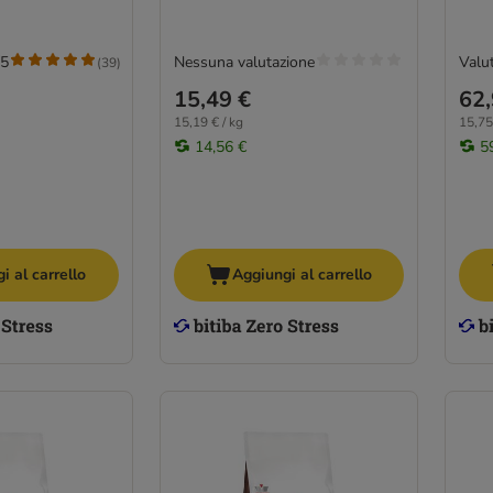
/5
Nessuna valutazione
Valut
(
39
)
15,49 €
62,
15,19 € / kg
15,75
14,56 €
5
i al carrello
Aggiungi al carrello