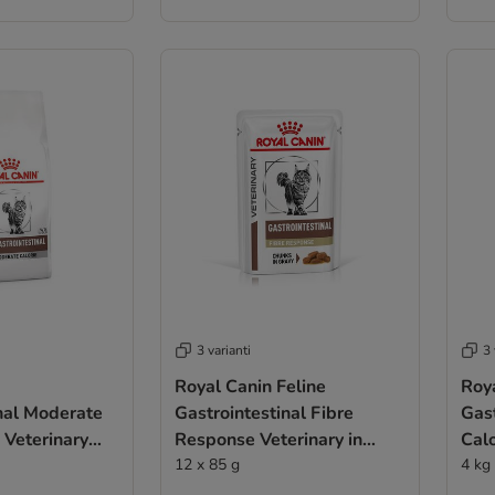
3 varianti
3 
Royal Canin Feline
Roy
nal Moderate
Gastrointestinal Fibre
Gas
 Veterinary
Response Veterinary in
Calo
r gatti
Salsa
12 x 85 g
Croc
4 kg