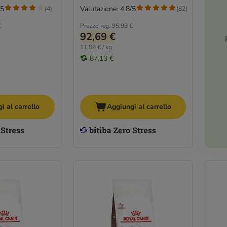
/5
Valutazione: 4.8/5
(
4
)
(
82
)
€
Prezzo reg.
95,98 €
92,69 €
11,59 € / kg
87,13 €
i al carrello
Aggiungi al carrello