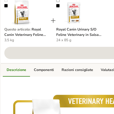
Royal Canin Veterinary Feline Urinary S/O Crocchette per gatto
Royal Canin Urinary S/O Feline Vet
Questo articolo
:
Royal
Royal Canin Urinary S/O
Canin Veterinary Feline
Feline Veterinary in Salsa
Urinary S/O Crocchette per
3,5 kg
umido per gatti
24 x 85 g
gatto
Descrizione
Componenti
Razioni consigliate
Valutaz