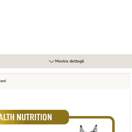
erinary in Salsa umido per gatti
Mostra dettagli
ioni