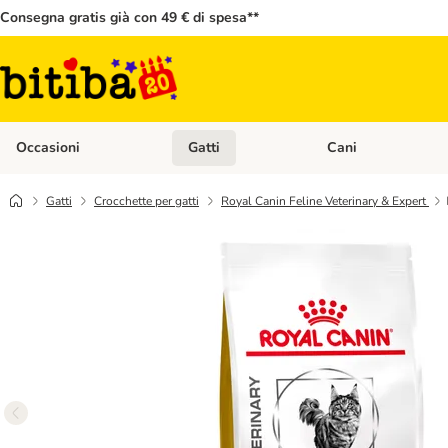
Consegna gratis già con 49 € di spesa**
Occasioni
Gatti
Cani
Apri Menù Categoria: Occasioni
Apri Menù Categoria: 
Gatti
Crocchette per gatti
Royal Canin Feline Veterinary & Expert