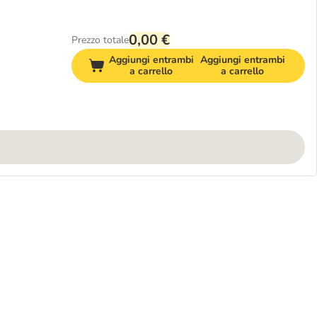
0,00 €
Prezzo totale
Aggiungi entrambi
Aggiungi entrambi
a carrello
a carrello