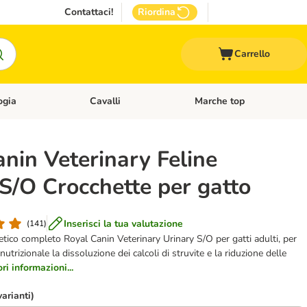
Contattaci!
Riordina
Carrello
ogia
Cavalli
Marche top
egoria: Roditori & Uccelli
Apri Menù Categoria: Acquariologia
Apri Menù Categoria: Cavalli
nin Veterinary Feline
S/O Crocchette per gatto
Inserisci la tua valutazione
(
141
)
etico completo Royal Canin Veterinary Urinary S/O per gatti adulti, per
nutrizionale la dissoluzione dei calcoli di struvite e la riduzione delle
i informazioni...
varianti)