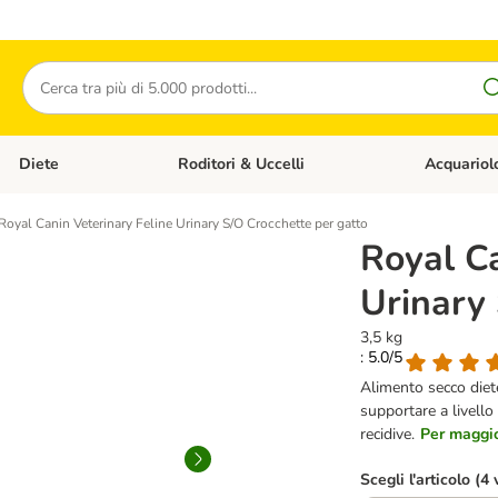
Cerca
Diete
Roditori & Uccelli
Acquariol
Gatti
Apri Menù Categoria: Cani
Apri Menù Categoria: Diete
Apri Menù Cat
Royal Canin Veterinary Feline Urinary S/O Crocchette per gatto
Royal Ca
Urinary 
3,5 kg
: 5.0/5
Alimento secco diet
supportare a livello 
recidive.
Per maggior
Scegli l'articolo (4 