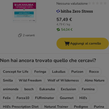
Nessuna valutazione
57,49 €
4,79 € / kg
54,04 €
2 varianti
Aggiungi al carrello
Non hai ancora trovato quello che cercavi?
Concept for Life
Feringa
Lukullus
Purizon
Rocco
Smilla
Wild Freedom
Wolf of Wilderness
Almo Nature
animonda
bosch
Eukanuba
Exclusion
Farmina
Felix
Forza10
FURminator
Gourmet
Hill's
Hill's Prescription Diet
Natural Trainer
Pedigree
Purina