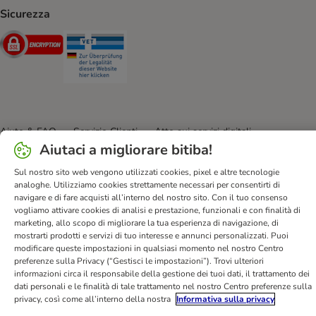
Sicurezza
Security
Security
Aiuto & FAQ
Servizio Clienti
Atto sui servizi digitali
Aiutaci a migliorare bitiba!
Condizioni di vendita
Informazioni legali
Privacy
Newsletter
Spese e tempi di consegna
Metodi di Pagamento
Sul nostro sito web vengono utilizzati cookies, pixel e altre tecnologie
analoghe. Utilizziamo cookies strettamente necessari per consentirti di
Modulo tipo di recesso
Disposizioni ambientali & smaltimento
navigare e di fare acquisti all’interno del nostro sito. Con il tuo consenso
Opt-out
Programma fedeltà
Sconti & Vantaggi
vogliamo attivare cookies di analisi e prestazione, funzionali e con finalità di
marketing, allo scopo di migliorare la tua esperienza di navigazione, di
Dichiarazione di accessibilità
mostrarti prodotti e servizi di tuo interesse e annunci personalizzati. Puoi
modificare queste impostazioni in qualsiasi momento nel nostro Centro
bitiba GmbH
2026
preferenze sulla Privacy (“Gestisci le impostazioni”). Trovi ulteriori
informazioni circa il responsabile della gestione dei tuoi dati, il trattamento dei
dati personali e le finalità di tale trattamento nel nostro Centro preferenze sulla
privacy, così come all’interno della nostra
Informativa sulla privacy