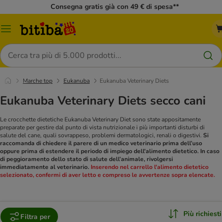
Consegna gratis già con 49 € di spesa**
Overview
catalogo
Cerca
Marche top
Eukanuba
Eukanuba Veterinary Diets
Eukanuba Veterinary Diets secco cani
Le crocchette dietetiche Eukanuba Veterinary Diet sono state appositamente
preparate per gestire dal punto di vista nutrizionale i più importanti disturbi di
salute del cane, quali sovrappeso, problemi dermatologici, renali o digestivi.
Si
raccomanda di chiedere il parere di un medico veterinario prima dell’uso
oppure prima di estendere il periodo di impiego dell'alimento dietetico. In caso
di peggioramento dello stato di salute dell’animale, rivolgersi
immediatamente al veterinario.
Inserendo nel carrello l'alimento dietetico
selezionato, confermi di aver letto e compreso le avvertenze sopra elencate.
Più richiesti
Filtra per