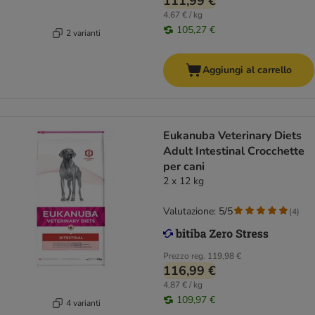
111,99 €
4,67 € / kg
105,27 €
2 varianti
Aggiungi al carrello
Eukanuba Veterinary Diets
Adult Intestinal Crocchette
per cani
2 x 12 kg
Valutazione: 5/5
(
4
)
Prezzo reg.
119,98 €
116,99 €
4,87 € / kg
109,97 €
4 varianti