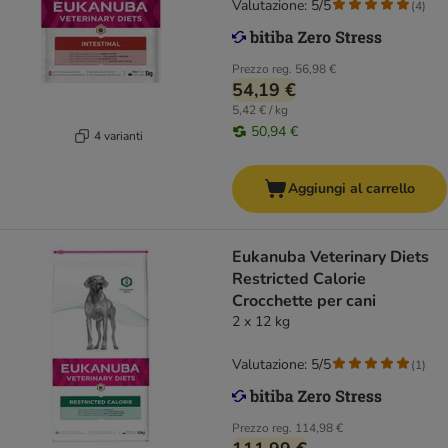
Valutazione: 5/5
(
4
)
Prezzo reg.
56,98 €
54,19 €
5,42 € / kg
50,94 €
4 varianti
Aggiungi al carrello
Eukanuba Veterinary Diets
Restricted Calorie
Crocchette per cani
2 x 12 kg
Valutazione: 5/5
(
1
)
Prezzo reg.
114,98 €