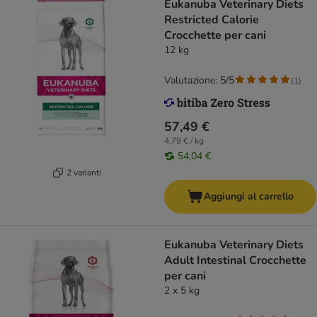
Eukanuba Veterinary Diets
Restricted Calorie
Crocchette per cani
12 kg
Valutazione: 5/5
(
1
)
57,49 €
4,79 € / kg
54,04 €
2 varianti
Aggiungi al carrello
Eukanuba Veterinary Diets
Adult Intestinal Crocchette
per cani
2 x 5 kg