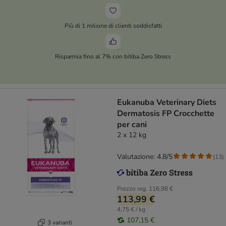
Più di 1 milione di clienti soddisfatti
Risparmia fino al 7% con bitiba Zero Stress
Eukanuba Veterinary Diets
Dermatosis FP Crocchette
per cani
2 x 12 kg
Valutazione: 4.8/5
(
13
)
Prezzo reg.
116,98 €
113,99 €
4,75 € / kg
107,15 €
3 varianti