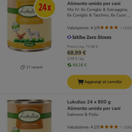
Alimento umido per cani
Mix IV: 6x Coniglio & Selvaggina,
6x Coniglio & Tacchino, 6x Cuori di
Tacchino & Oca, 6x Manzo &
Tacchino
Valutazione: 4.1/5
(
105
)
Prezzo reg.
71,96 €
68,99 €
3,59 € / kg
64,16 €
17 varianti
Aggiungi al carrello
Lukullus 24 x 800 g
Alimento umido per cani
Salmone & Pollo
Valutazione: 4.1/5
(
105
)