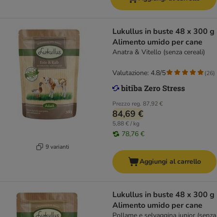
Lukullus in buste 48 x 300 g
Alimento umido per cane
Anatra & Vitello (senza cereali)
Valutazione: 4.8/5
(
26
)
Prezzo reg.
87,92 €
84,69 €
5,88 € / kg
78,76 €
9 varianti
Aggiungi al carrello
Lukullus in buste 48 x 300 g
Alimento umido per cane
Pollame e selvaggina junior (senza