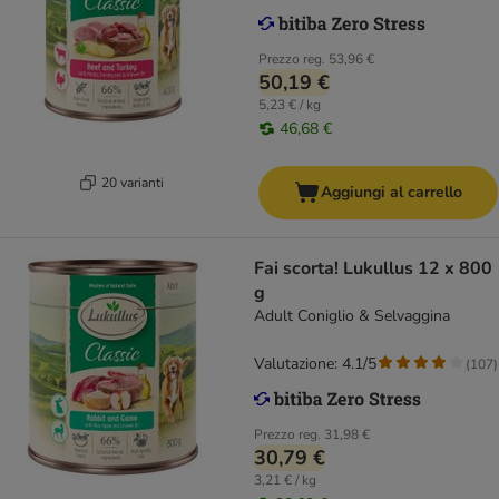
Prezzo reg.
53,96 €
50,19 €
5,23 € / kg
46,68 €
20 varianti
Aggiungi al carrello
Fai scorta! Lukullus 12 x 800
g
Adult Coniglio & Selvaggina
Valutazione: 4.1/5
(
107
)
Prezzo reg.
31,98 €
30,79 €
3,21 € / kg