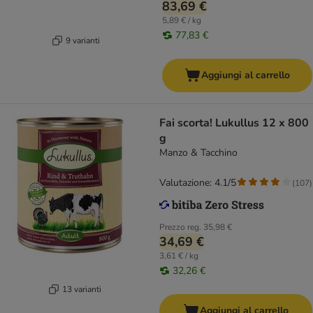
83,69 €
5,89 € / kg
77,83 €
9 varianti
Aggiungi al carrello
Fai scorta! Lukullus 12 x 800
g
Manzo & Tacchino
Valutazione: 4.1/5
(
107
)
Prezzo reg.
35,98 €
34,69 €
3,61 € / kg
32,26 €
13 varianti
Aggiungi al carrello