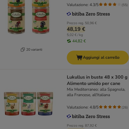
Tacchino
Valutazione: 4.3/5
(
55
)
Prezzo reg.
50,96 €
48,19 €
5,02 € / kg
44,82 €
20 varianti
Aggiungi al carrello
Lukullus in buste 48 x 300 g
Alimento umido per cane
Mix Mediterraneo: alla Spagnola,
alla Francese, all'Italiana
Valutazione: 4.8/5
(
26
)
Prezzo reg.
87,92 €