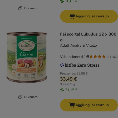
28,63 €
13 varianti
Aggiungi al carrello
Fai scorta! Lukullus 12 x 800
g
Adult Anatra & Vitello
Valutazione: 4.1/5
(
107
)
Prezzo reg.
35,98 €
33,49 €
3,49 € / kg
31,15 €
13 varianti
Aggiungi al carrello