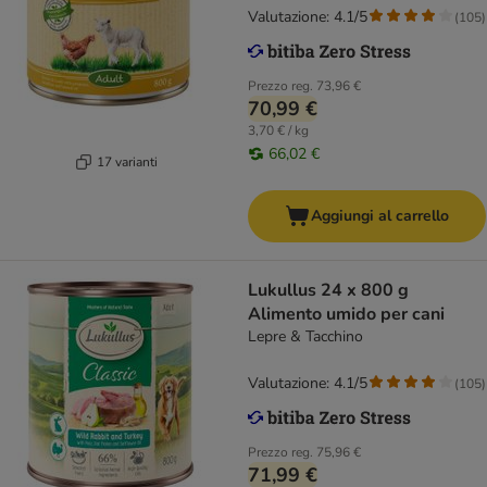
Tacchino
Valutazione: 4.1/5
(
105
)
Prezzo reg.
73,96 €
70,99 €
3,70 € / kg
66,02 €
17 varianti
Aggiungi al carrello
Lukullus 24 x 800 g
Alimento umido per cani
Lepre & Tacchino
Valutazione: 4.1/5
(
105
)
Prezzo reg.
75,96 €
71,99 €