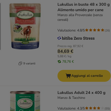
Lukullus in buste 48 x 300 g
Alimento umido per cane
Manzo alla Provenzale (senza
cereali)
Valutazione: 4.8/5
(
26
)
Prezzo reg.
87,92 €
84,69 €
5,88 € / kg
78,76 €
9 varianti
Aggiungi al carrello
Lukullus Adult 24 x 400 g
Manzo & Tacchino
Valutazione: 4.3/5
(
55
)