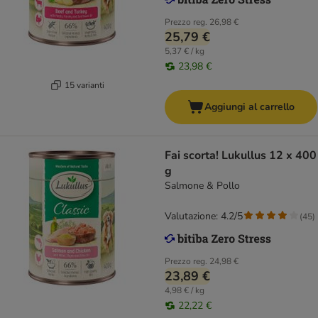
Prezzo reg.
26,98 €
25,79 €
5,37 € / kg
23,98 €
15 varianti
Aggiungi al carrello
Fai scorta! Lukullus 12 x 400
g
Salmone & Pollo
Valutazione: 4.2/5
(
45
)
Prezzo reg.
24,98 €
23,89 €
4,98 € / kg
22,22 €