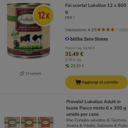
Fai scorta! Lukullus 12 x 800
g
MIX I
Valutazione: 4.1/5
(
107
)
Prezzo reg.
33,98 €
31,49 €
3,28 € / kg
29,29 €
13 varianti
Aggiungi al carrello
Provalo! Lukullus Adult in
buste Pacco misto 6 x 300 g
umido per cane
Mix: Coniglio selvatico & Tacchino,
Anatra & Vitello, Salmone & Pollo