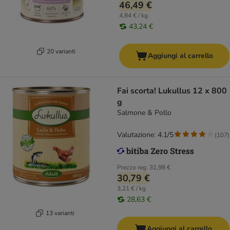
46,49 €
4,84 € / kg
43,24 €
20 varianti
Aggiungi al carrello
Fai scorta! Lukullus 12 x 800
g
Salmone & Pollo
Valutazione: 4.1/5
(
107
)
Prezzo reg.
31,98 €
30,79 €
3,21 € / kg
28,63 €
13 varianti
Aggiungi al carrello