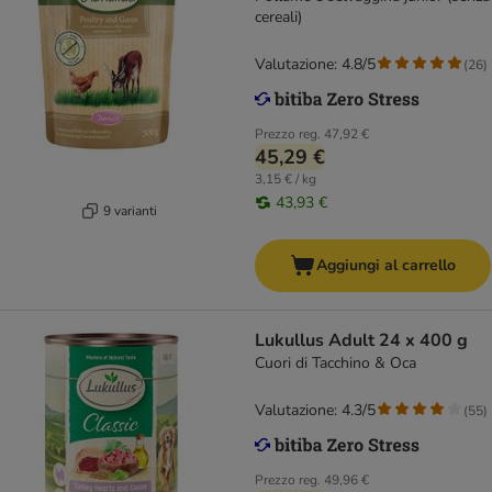
cereali)
Valutazione: 4.8/5
(
26
)
Prezzo reg.
47,92 €
45,29 €
3,15 € / kg
43,93 €
9 varianti
Aggiungi al carrello
Lukullus Adult 24 x 400 g
Cuori di Tacchino & Oca
Valutazione: 4.3/5
(
55
)
Prezzo reg.
49,96 €