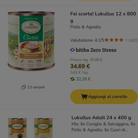
Fai scorta! Lukullus 12 x 800
g
Pollo & Agnello
Valutazione: 4.1/5
(
107
)
Prezzo reg.
35,98 €
34,69 €
3,61 € / kg
32,26 €
13 varianti
Aggiungi al carrello
Lukullus Adult 24 x 400 g
Mix: 6x Coniglio & Selvaggina, 6x
Pollo & Agnello, 6x Cuori di
tacchino & Oca, 6x Lepre &