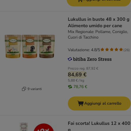
Lukullus in buste 48 x 300 g
Alimento umido per cane
Mix Regionale: Pollame, Coniglio,
Cuori di Tacchino
Valutazione: 4.8/5
(
26
)
Prezzo reg.
87,92 €
84,69 €
5,88 € / kg
78,76 €
9 varianti
Aggiungi al carrello
Fai scorta! Lukullus 12 x 400
g