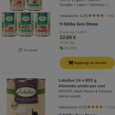
Coniglio + Lepre + Salmone +
Manzo)
Valutazione: 4.2/5
(
45
)
Prezzo reg.
24,98 €
22,69 €
4,73 € / kg
21,10 €
15 varianti
Aggiungi al carrello
Lukullus 24 x 800 g
Alimento umido per cani
NOVITÀ: Adult Manzo & Faraona
(senza cereali)
Valutazione: 4.1/5
(
105
)