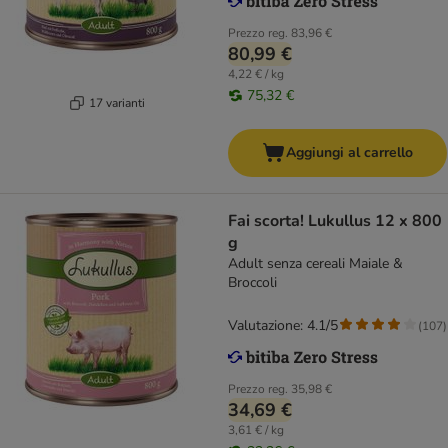
Prezzo reg.
83,96 €
80,99 €
4,22 € / kg
75,32 €
17 varianti
Aggiungi al carrello
Fai scorta! Lukullus 12 x 800
g
Adult senza cereali Maiale &
Broccoli
Valutazione: 4.1/5
(
107
)
Prezzo reg.
35,98 €
34,69 €
3,61 € / kg