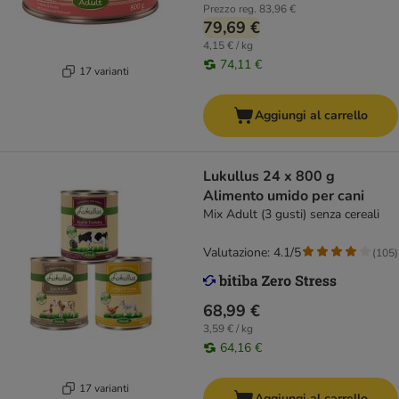
Prezzo reg.
83,96 €
79,69 €
4,15 € / kg
74,11 €
17 varianti
Aggiungi al carrello
Lukullus 24 x 800 g
Alimento umido per cani
Mix Adult (3 gusti) senza cereali
Valutazione: 4.1/5
(
105
)
68,99 €
3,59 € / kg
64,16 €
17 varianti
Aggiungi al carrello