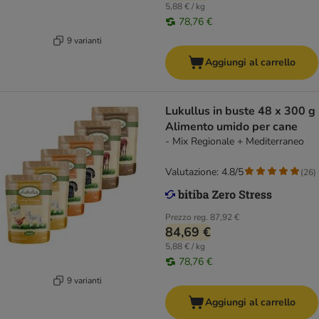
5,88 € / kg
78,76 €
9 varianti
Aggiungi al carrello
Lukullus in buste 48 x 300 g
Alimento umido per cane
- Mix Regionale + Mediterraneo
Valutazione: 4.8/5
(
26
)
Prezzo reg.
87,92 €
84,69 €
5,88 € / kg
78,76 €
9 varianti
Aggiungi al carrello