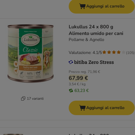
Aggiungi al carrello
Lukullus 24 x 800 g
Alimento umido per cani
Pollame & Agnello
Valutazione: 4.1/5
(
105
)
Prezzo reg.
71,96 €
67,99 €
3,54 € / kg
63,23 €
17 varianti
Aggiungi al carrello