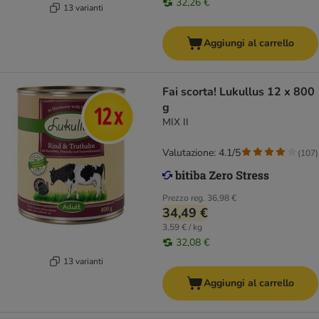
32,26 €
13 varianti
Aggiungi al carrello
Fai scorta! Lukullus 12 x 800
g
MIX II
Valutazione: 4.1/5
(
107
)
Prezzo reg.
36,98 €
34,49 €
3,59 € / kg
32,08 €
13 varianti
Aggiungi al carrello