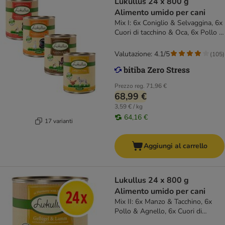
Lukullus 24 x 800 g
Alimento umido per cani
Mix I: 6x Coniglio & Selvaggina, 6x
Cuori di tacchino & Oca, 6x Pollo &
Agnello, 6x Coniglio & Tacchino
Valutazione: 4.1/5
(
105
)
Prezzo reg.
71,96 €
68,99 €
3,59 € / kg
64,16 €
17 varianti
Aggiungi al carrello
Lukullus 24 x 800 g
Alimento umido per cani
Mix II: 6x Manzo & Tacchino, 6x
Pollo & Agnello, 6x Cuori di
tacchino & Oca, 6x Coniglio &