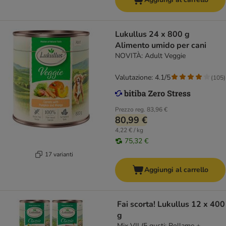
Lukullus 24 x 800 g
Alimento umido per cani
NOVITÀ: Adult Veggie
Valutazione: 4.1/5
(
105
)
Prezzo reg.
83,96 €
80,99 €
4,22 € / kg
75,32 €
17 varianti
Aggiungi al carrello
Fai scorta! Lukullus 12 x 400
g
Mix VII (5 gusti: Pollame +