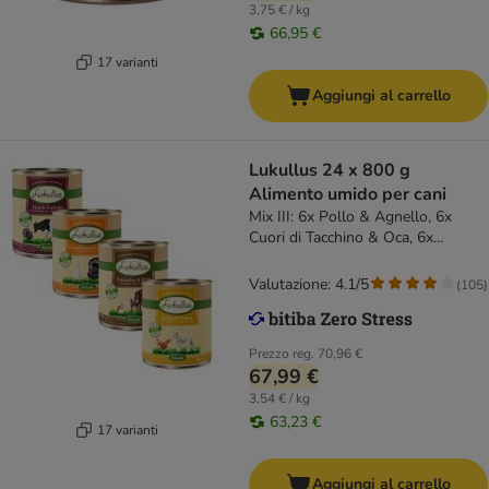
3,75 € / kg
66,95 €
17 varianti
Aggiungi al carrello
Lukullus 24 x 800 g
Alimento umido per cani
Mix III: 6x Pollo & Agnello, 6x
Cuori di Tacchino & Oca, 6x
Coniglio & Selvaggina, 6x Manzo &
Tacchino
Valutazione: 4.1/5
(
105
)
Prezzo reg.
70,96 €
67,99 €
3,54 € / kg
63,23 €
17 varianti
Aggiungi al carrello