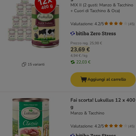
MIX II (2 gusti: Manzo & Tacchino
+ Cuori di Tacchino & Oca)
Valutazione: 4.2/5
(
45
)
Prezzo reg.
25,98 €
23,69 €
4,94 € / kg
22,03 €
15 varianti
Aggiungi al carrello
Fai scorta! Lukullus 12 x 400
g
Manzo & Tacchino
Valutazione: 4.2/5
(
45
)