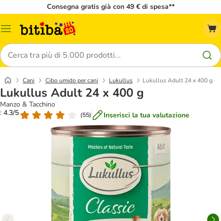
Consegna gratis già con 49 € di spesa**
Overview
catalogo
Cerca
Cani
Cibo umido per cani
Lukullus
Lukullus Adult 24 x 400 g
Lukullus Adult 24 x 400 g
Manzo & Tacchino
: 4.3/5
Inserisci la tua valutazione
(
55
)