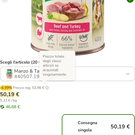
Prezzo totale
degli stessi
Scegli l'articolo (20 varianti)
articoli se
acquistati
Manzo & Tacchino
singolarmente
440507.19
-6.99%
Prezzo reg.
53,96 €
50,19 €
5,23 € / kg
46,68 €
Consegna
50,19 €
singola