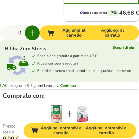
46,68 €
-7%
Aggiungi al
Aggiungi al
carrello
carrello
Scopri di più
Bitiba Zero Stress
Spedizione gratuita a partire da 49 €
Ricevi consegne regolari
Flessibile, senza costi, annullabile in qualsiasi momento
Consegna in 3-5 giorni lavorativi
Continua
Compralo con:
Prezzo
Aggiungi entrambi a
Aggiungi entrambi a
totale
carrello
carrello
0,00 €