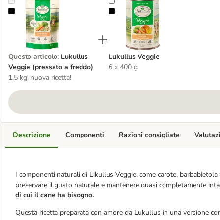
Lukullus Veggie (pressato a freddo)
Lukullus Veggie
Questo articolo
:
Lukullus
Lukullus Veggie
Veggie (pressato a freddo)
6 x 400 g
1,5 kg: nuova ricetta!
Descrizione
Componenti
Razioni consigliate
Valutaz
I componenti naturali di Likullus Veggie, come carote, barbabietola 
preservare il gusto naturale e mantenere quasi completamente intatti 
di cui il cane ha bisogno.
Questa ricetta preparata con amore da Lukullus in una versione 