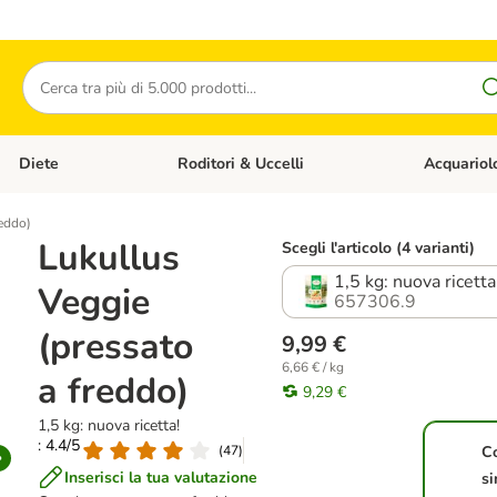
Cerca
Diete
Roditori & Uccelli
Acquariol
Gatti
Apri Menù Categoria: Cani
Apri Menù Categoria: Diete
Apri Menù Cat
reddo)
Lukullus
Scegli l'articolo (4 varianti)
1,5 kg: nuova ricetta
Veggie
657306.9
(pressato
9,99 €
6,66 € / kg
a freddo)
9,29 €
1,5 kg: nuova ricetta!
: 4.4/5
(
47
)
C
Inserisci la tua valutazione
si