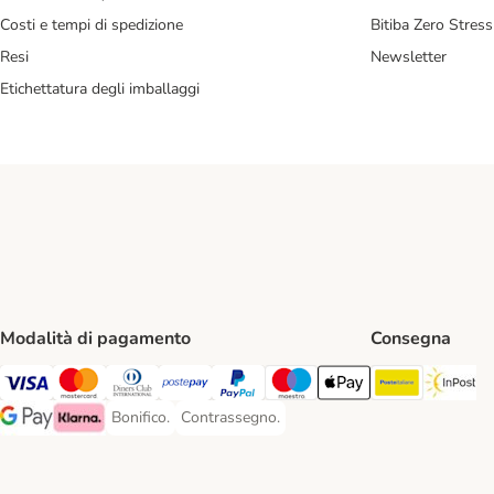
Costi e tempi di spedizione
Bitiba Zero Stress
Resi
Newsletter
Etichettatura degli imballaggi
Modalità di pagamento
Consegna
Poste Ital
In
Visa. Payment Method
Mastercard. Payment Method
Diners Club. Payment Method
Postepay. Payment Method
PayPal. Payment Method
Maestro. Payment Method
Apple pay. Payment Met
Bonifico.
Contrassegno.
Bonifico. Payment Method
Contrassegno. Payment Method
Google Pay Payment Method
Klarna Payment Method