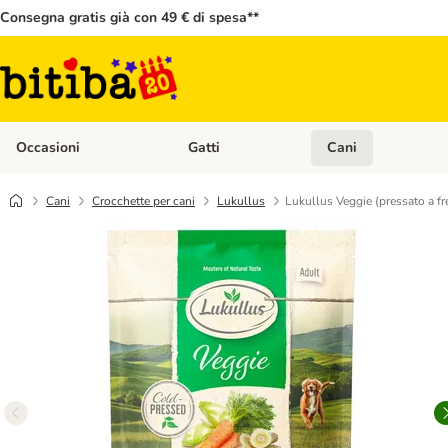
Consegna gratis già con 49 € di spesa**
Occasioni
Gatti
Cani
Apri Menù Categoria: Occasioni
Apri Menù Categoria: 
Cani
Crocchette per cani
Lukullus
Lukullus Veggie (pressato a f