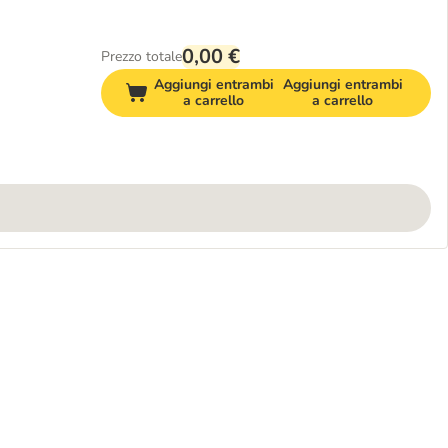
0,00 €
Prezzo totale
Aggiungi entrambi
Aggiungi entrambi
a carrello
a carrello