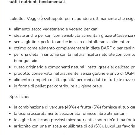
tutti i nutrienti fondamentali
.
Lukullus Veggie è sviluppato per rispondere ottimamente alle esige
alimento secco vegetariano e vegano per cani
ideale anche per cani con sensibilità alimentari grazie all'assenza 
senza glutine: perfetto anche in caso di intolleranza alimentare
ottimo come alimento complementare in diete BARF o per cani nutr
per una dieta in sintonia con la natura: ricetta naturale con comp
buongustaio
gusto originario e componenti naturali intatti grazie al delicato 
prodotto conservato naturalmente, senza glutine e privo di OGM
alimento completo di alta qualità per cani adulti di tutte le razze 
in forma di pellet per contribuire all'igiene orale
Specifiche:
la combinazione di verdure (49%) e frutta (5%) fornisce al tuo ca
la cicoria accuratamente selezionata fornisce fibre alimentari.
le alghe forniscono preziosi micronutrienti e sono un'ottima fonte
arricchito con una miscela equilibrata di oli (5%), Lukullus favori