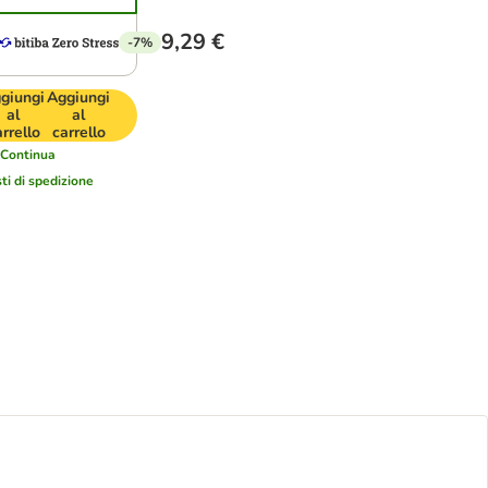
9,29 €
-7%
giungi
Aggiungi
al
al
arrello
carrello
Continua
ti di spedizione