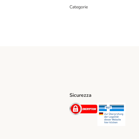
Categorie
Sicurezza
iane. Shipping Method
Post. Shipping Method
Security
Securit
hod