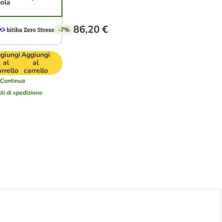
gola
86,20 €
-7%
giungi
Aggiungi
al
al
arrello
carrello
Continua
ti di spedizione