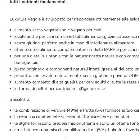
tutti i nutrienti fondamentali
.
Lukullus Veggie è sviluppato per rispondere ottimamente alle esige
alimento secco vegetariano e vegano per cani
ideale anche per cani con sensibilità alimentari grazie all'assenza 
senza glutine: perfetto anche in caso di intolleranza alimentare
ottimo come alimento complementare in diete BARF o per cani nutr
per una dieta in sintonia con la natura: ricetta naturale con comp
buongustaio
gusto originario e componenti naturali intatti grazie al delicato 
prodotto conservato naturalmente, senza glutine e privo di OGM
alimento completo di alta qualità per cani adulti di tutte le razze 
in forma di pellet per contribuire all'igiene orale
Specifiche:
la combinazione di verdure (49%) e frutta (5%) fornisce al tuo ca
la cicoria accuratamente selezionata fornisce fibre alimentari.
le alghe forniscono preziosi micronutrienti e sono un'ottima fonte
arricchito con una miscela equilibrata di oli (5%), Lukullus favori