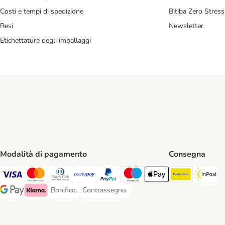
Costi e tempi di spedizione
Bitiba Zero Stress
Resi
Newsletter
Etichettatura degli imballaggi
Modalità di pagamento
Consegna
Poste Ital
In
Visa. Payment Method
Mastercard. Payment Method
Diners Club. Payment Method
Postepay. Payment Method
PayPal. Payment Method
Maestro. Payment Method
Apple pay. Payment Met
Bonifico.
Contrassegno.
Bonifico. Payment Method
Contrassegno. Payment Method
Google Pay Payment Method
Klarna Payment Method