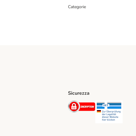
Categorie
Sicurezza
iane. Shipping Method
Post. Shipping Method
Security
Securit
hod