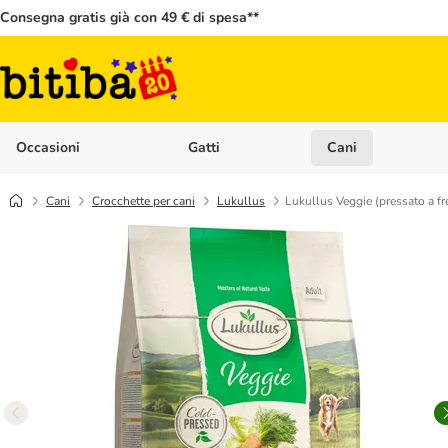
Consegna gratis già con 49 € di spesa**
Occasioni
Gatti
Cani
Apri Menù Categoria: Occasioni
Apri Menù Categoria: 
Cani
Crocchette per cani
Lukullus
Lukullus Veggie (pressato a f