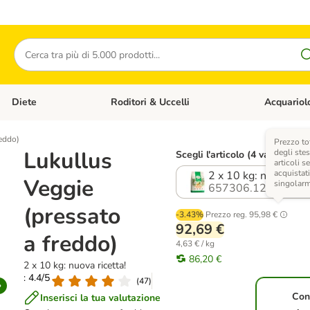
Cerca
Diete
Roditori & Uccelli
Acquariol
Gatti
Apri Menù Categoria: Cani
Apri Menù Categoria: Diete
Apri Menù Cat
reddo)
Prezzo to
Lukullus
degli stes
Scegli l'articolo (4 varianti)
articoli s
acquistat
2 x 10 kg: nuova rice
Veggie
singolar
657306.12
(pressato
-3.43%
Prezzo reg.
95,98 €
92,69 €
a freddo)
4,63 € / kg
86,20 €
2 x 10 kg: nuova ricetta!
: 4.4/5
(
47
)
Con
Inserisci la tua valutazione