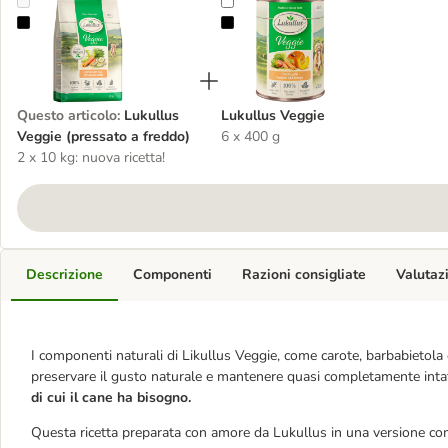
Lukullus Veggie (pressato a freddo)
Lukullus Veggie
Questo articolo
:
Lukullus
Lukullus Veggie
Veggie (pressato a freddo)
6 x 400 g
2 x 10 kg: nuova ricetta!
Descrizione
Componenti
Razioni consigliate
Valutaz
I componenti naturali di Likullus Veggie, come carote, barbabietola 
preservare il gusto naturale e mantenere quasi completamente intatti 
di cui il cane ha bisogno.
Questa ricetta preparata con amore da Lukullus in una versione 