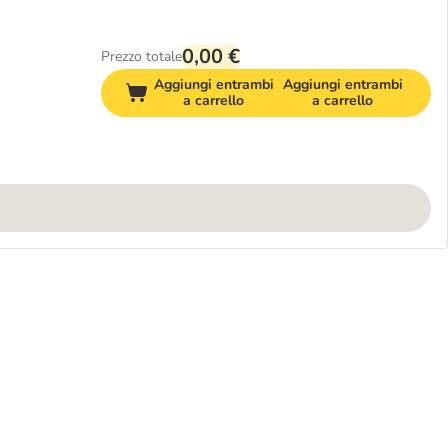
0,00 €
Prezzo totale
Aggiungi entrambi
Aggiungi entrambi
a carrello
a carrello