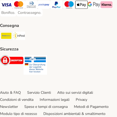
Visa. Payment Method
Mastercard. Payment Method
Diners Club. Payment Method
Postepay. Payment Method
PayPal. Payment Method
Maestro. Payment Method
Apple pay. Payment Met
Google Pay Paym
Klarna Pa
Bonifico.
Contrassegno.
Bonifico. Payment Method
Contrassegno. Payment Method
Consegna
Poste Italiane. Shipping Method
InPost. Shipping Method
Sicurezza
Security
Security
Aiuto & FAQ
Servizio Clienti
Atto sui servizi digitali
Condizioni di vendita
Informazioni legali
Privacy
Newsletter
Spese e tempi di consegna
Metodi di Pagamento
Modulo tipo di recesso
Disposizioni ambientali & smaltimento