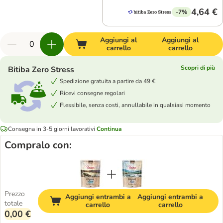
4,64 €
-7%
Aggiungi al
Aggiungi al
carrello
carrello
Scopri di più
Bitiba Zero Stress
Spedizione gratuita a partire da 49 €
Ricevi consegne regolari
Flessibile, senza costi, annullabile in qualsiasi momento
Consegna in 3-5 giorni lavorativi
Continua
Compralo con:
Prezzo
Aggiungi entrambi a
Aggiungi entrambi a
totale
carrello
carrello
0,00 €