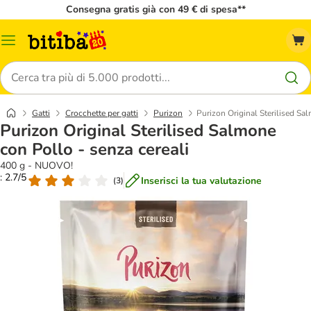
Consegna gratis già con 49 € di spesa**
Overview
catalogo
Cerca
Gatti
Crocchette per gatti
Purizon
Purizon Original Sterilised Sa
Purizon Original Sterilised Salmone
con Pollo - senza cereali
400 g - NUOVO!
: 2.7/5
Inserisci la tua valutazione
(
3
)