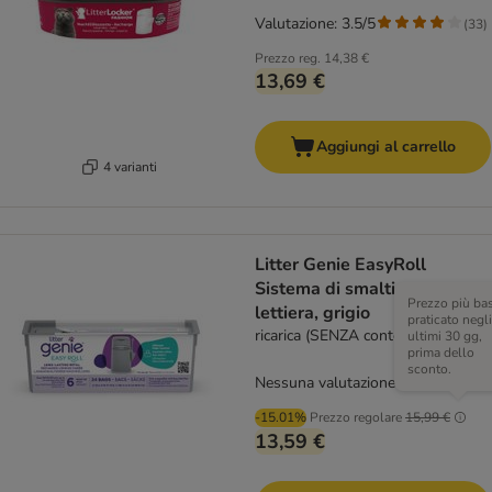
Valutazione: 3.5/5
(
33
)
Prezzo reg.
14,38 €
13,69 €
Aggiungi al carrello
4 varianti
Litter Genie EasyRoll
Sistema di smaltimento
Prezzo più ba
lettiera, grigio
praticato negli
ricarica (SENZA contenitore)
ultimi 30 gg,
prima dello
sconto.
Nessuna valutazione
-15.01%
Prezzo regolare
15,99 €
13,59 €