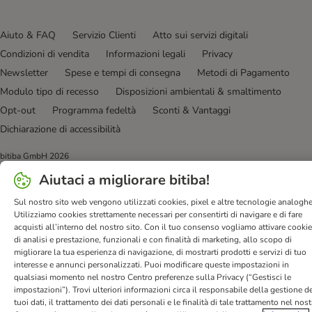
Aiuto & FAQ
Servizio Clienti
Atto sui servizi digitali
Condizioni di vendita
Informazioni legali
Privacy
Newsletter
Spese e tempi di consegna
Metodi di Pagamento
Modulo tipo di recesso
Disposizioni ambientali & smaltimento
Opt-out
Programma fedeltà
Sconti & Vantaggi
Dichiarazione di accessibilità
bitiba GmbH
2026
Aiutaci a migliorare bitiba!
Sul nostro sito web vengono utilizzati cookies, pixel e altre tecnologie analoghe
Utilizziamo cookies strettamente necessari per consentirti di navigare e di fare
acquisti all’interno del nostro sito. Con il tuo consenso vogliamo attivare cooki
di analisi e prestazione, funzionali e con finalità di marketing, allo scopo di
migliorare la tua esperienza di navigazione, di mostrarti prodotti e servizi di tuo
interesse e annunci personalizzati. Puoi modificare queste impostazioni in
qualsiasi momento nel nostro Centro preferenze sulla Privacy (“Gestisci le
impostazioni”). Trovi ulteriori informazioni circa il responsabile della gestione de
tuoi dati, il trattamento dei dati personali e le finalità di tale trattamento nel nos