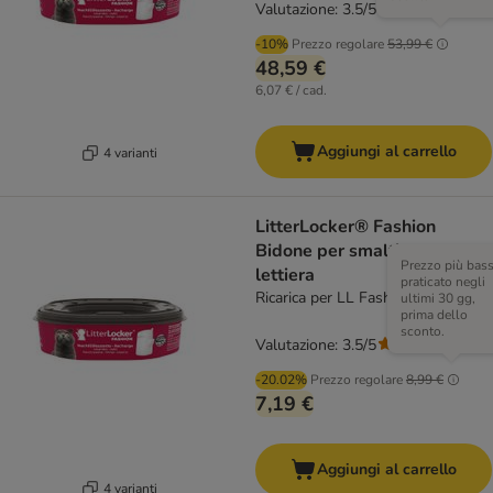
Valutazione: 3.5/5
(
33
)
-10%
Prezzo regolare
53,99 €
48,59 €
6,07 € / cad.
Aggiungi al carrello
4 varianti
LitterLocker® Fashion
Bidone per smaltimento
Prezzo più bas
lettiera
praticato negli
Ricarica per LL Fashion
ultimi 30 gg,
prima dello
sconto.
Valutazione: 3.5/5
(
33
)
-20.02%
Prezzo regolare
8,99 €
7,19 €
Aggiungi al carrello
4 varianti