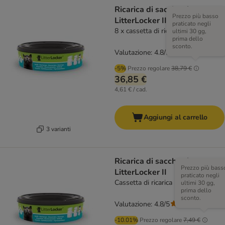
Ricarica di sacchetti per
Prezzo più basso
LitterLocker II
praticato negli
8 x cassetta di ricarica
ultimi 30 gg,
prima dello
sconto.
Valutazione: 4.8/5
(
355
)
-5%
Prezzo regolare
38,79 €
36,85 €
4,61 € / cad.
Aggiungi al carrello
3 varianti
Ricarica di sacchetti per
Prezzo più bass
LitterLocker II
praticato negli
Cassetta di ricarica
ultimi 30 gg,
prima dello
sconto.
Valutazione: 4.8/5
(
355
)
-10.01%
Prezzo regolare
7,49 €