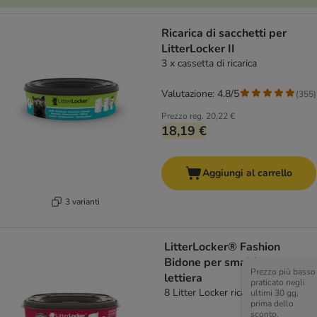
Ricarica di sacchetti per
LitterLocker II
3 x cassetta di ricarica
Valutazione: 4.8/5
(
355
)
Prezzo reg.
20,22 €
18,19 €
Aggiungi al carrello
3 varianti
LitterLocker® Fashion
Bidone per smaltimento
Prezzo più basso
lettiera
praticato negli
8 Litter Locker ricariche
ultimi 30 gg,
prima dello
sconto.